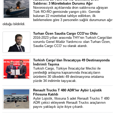
Saldırısı: 3 Mürettebatın Durumu Ağır
Novorossiysk açıklarında dron saldırısına uğrayan
Türk RO-RO gemisinde yangın çıktı. Gemide
bulunan 22 mürettebat tahliye edilirken, ilk
belirlemelere göre 3 personelin sağlık durumunun ağır
olduğu bildirildi.
Turhan Özen Saudia Cargo CCO'su Oldu
2016-2023 yılları arasında THY'nin Turkish Cargo'dan
sorumlu Genel Müdür Yardımcısı olan Turhan Özen,
Saudia Cargo CCO' su olarak atandı.
Turkish Cargo’dan İhracatçıya 49 Destinasyonda
İndirimli Taşıma
Turkish Cargo, Türkiye İhracatçılar Meclisi ile
yenilediği anlaşma kapsamında ihracatçıların
ürünlerini 30 ülkedeki 49 destinasyona ortalama
yüzde 34 indirimle taşıyacak.
Renault Trucks T 480 ADR’ler Aybir Lojistik
Filosuna Katıldı
Aybir Lojistik, filosuna 5 adet Renault Trucks T 480
ADR çekici ekleyerek Renault Trucks araçlarının
payını yaklaşık üçte ikiye çıkardı.