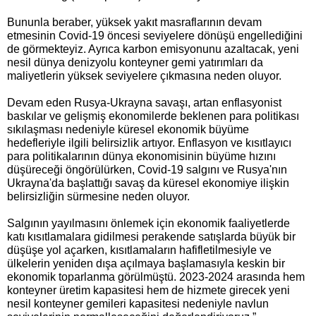
Bununla beraber, yüksek yakıt masraflarının devam
etmesinin Covid-19 öncesi seviyelere dönüşü engellediğini
de görmekteyiz. Ayrıca karbon emisyonunu azaltacak, yeni
nesil dünya denizyolu konteyner gemi yatırımları da
maliyetlerin yüksek seviyelere çıkmasına neden oluyor.
Devam eden Rusya-Ukrayna savaşı, artan enflasyonist
baskılar ve gelişmiş ekonomilerde beklenen para politikası
sıkılaşması nedeniyle küresel ekonomik büyüme
hedefleriyle ilgili belirsizlik artıyor. Enflasyon ve kısıtlayıcı
para politikalarının dünya ekonomisinin büyüme hızını
düşüreceği öngörülürken, Covid-19 salgını ve Rusya'nın
Ukrayna'da başlattığı savaş da küresel ekonomiye ilişkin
belirsizliğin sürmesine neden oluyor.
Salgının yayılmasını önlemek için ekonomik faaliyetlerde
katı kısıtlamalara gidilmesi perakende satışlarda büyük bir
düşüşe yol açarken, kısıtlamaların hafifletilmesiyle ve
ülkelerin yeniden dışa açılmaya başlamasıyla keskin bir
ekonomik toparlanma görülmüştü. 2023-2024 arasında hem
konteyner üretim kapasitesi hem de hizmete girecek yeni
nesil konteyner gemileri kapasitesi nedeniyle navlun