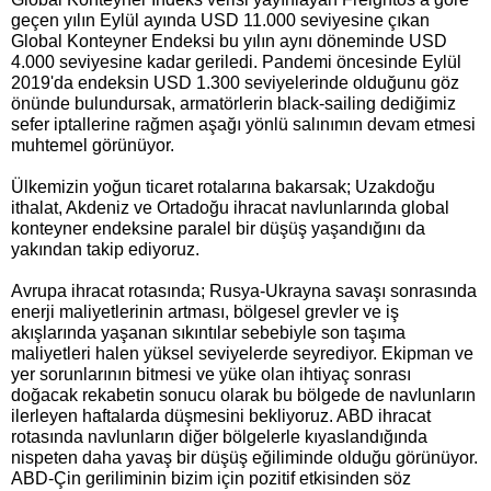
geçen yılın Eylül ayında USD 11.000 seviyesine çıkan
Global Konteyner Endeksi bu yılın aynı döneminde USD
4.000 seviyesine kadar geriledi. Pandemi öncesinde Eylül
2019'da endeksin USD 1.300 seviyelerinde olduğunu göz
önünde bulundursak, armatörlerin black-sailing dediğimiz
sefer iptallerine rağmen aşağı yönlü salınımın devam etmesi
muhtemel görünüyor.
Ülkemizin yoğun ticaret rotalarına bakarsak; Uzakdoğu
ithalat, Akdeniz ve Ortadoğu ihracat navlunlarında global
konteyner endeksine paralel bir düşüş yaşandığını da
yakından takip ediyoruz.
Avrupa ihracat rotasında; Rusya-Ukrayna savaşı sonrasında
enerji maliyetlerinin artması, bölgesel grevler ve iş
akışlarında yaşanan sıkıntılar sebebiyle son taşıma
maliyetleri halen yüksel seviyelerde seyrediyor. Ekipman ve
yer sorunlarının bitmesi ve yüke olan ihtiyaç sonrası
doğacak rekabetin sonucu olarak bu bölgede de navlunların
ilerleyen haftalarda düşmesini bekliyoruz. ABD ihracat
rotasında navlunların diğer bölgelerle kıyaslandığında
nispeten daha yavaş bir düşüş eğiliminde olduğu görünüyor.
ABD-Çin geriliminin bizim için pozitif etkisinden söz