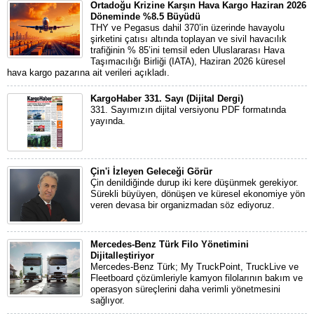
Ortadoğu Krizine Karşın Hava Kargo Haziran 2026
Döneminde %8.5 Büyüdü
THY ve Pegasus dahil 370’in üzerinde havayolu
şirketini çatısı altında toplayan ve sivil havacılık
trafiğinin % 85’ini temsil eden Uluslararası Hava
Taşımacılığı Birliği (IATA), Haziran 2026 küresel
hava kargo pazarına ait verileri açıkladı.
KargoHaber 331. Sayı (Dijital Dergi)
331. Sayımızın dijital versiyonu PDF formatında
yayında.
Çin'i İzleyen Geleceği Görür
Çin denildiğinde durup iki kere düşünmek gerekiyor.
Sürekli büyüyen, dönüşen ve küresel ekonomiye yön
veren devasa bir organizmadan söz ediyoruz.
Mercedes-Benz Türk Filo Yönetimini
Dijitalleştiriyor
Mercedes-Benz Türk; My TruckPoint, TruckLive ve
Fleetboard çözümleriyle kamyon filolarının bakım ve
operasyon süreçlerini daha verimli yönetmesini
sağlıyor.