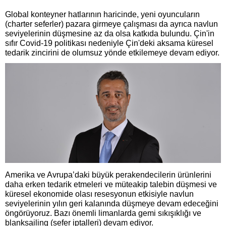
Global konteyner hatlarının haricinde, yeni oyuncuların
(charter seferler) pazara girmeye çalışması da ayrıca navlun
seviyelerinin düşmesine az da olsa katkıda bulundu. Çin'in
sıfır Covid-19 politikası nedeniyle Çin'deki aksama küresel
tedarik zincirini de olumsuz yönde etkilemeye devam ediyor.
Amerika ve Avrupa’daki büyük perakendecilerin ürünlerini
daha erken tedarik etmeleri ve müteakip talebin düşmesi ve
küresel ekonomide olası resesyonun etkisiyle navlun
seviyelerinin yılın geri kalanında düşmeye devam edeceğini
öngörüyoruz. Bazı önemli limanlarda gemi sıkışıklığı ve
blanksailing (sefer iptalleri) devam ediyor.