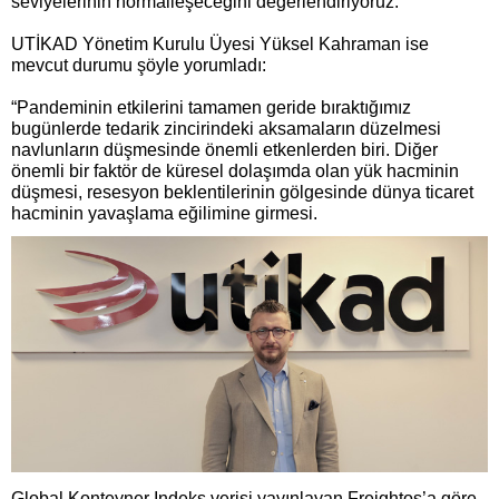
seviyelerinin normalleşeceğini değerlendiriyoruz.”
UTİKAD Yönetim Kurulu Üyesi Yüksel Kahraman ise
mevcut durumu şöyle yorumladı:
“Pandeminin etkilerini tamamen geride bıraktığımız
bugünlerde tedarik zincirindeki aksamaların düzelmesi
navlunların düşmesinde önemli etkenlerden biri. Diğer
önemli bir faktör de küresel dolaşımda olan yük hacminin
düşmesi, resesyon beklentilerinin gölgesinde dünya ticaret
hacminin yavaşlama eğilimine girmesi.
Global Konteyner Indeks verisi yayınlayan Freightos’a göre