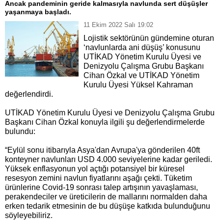
Ancak pandeminin geride kalmasıyla navlunda sert düşüşler
yaşanmaya başladı.
11 Ekim 2022 Salı 19:02
Lojistik sektörünün gündemine oturan
‘navlunlarda ani düşüş’ konusunu
UTİKAD Yönetim Kurulu Üyesi ve
Denizyolu Çalışma Grubu Başkanı
Cihan Özkal ve UTİKAD Yönetim
Kurulu Üyesi Yüksel Kahraman
değerlendirdi.
UTİKAD Yönetim Kurulu Üyesi ve Denizyolu Çalışma Grubu
Başkanı Cihan Özkal konuyla ilgili şu değerlendirmelerde
bulundu:
“Eylül sonu itibarıyla Asya'dan Avrupa'ya gönderilen 40ft
konteyner navlunları USD 4.000 seviyelerine kadar geriledi.
Yüksek enflasyonun yol açtığı potansiyel bir küresel
resesyon zemini navlun fiyatlarını aşağı çekti. Tüketim
ürünlerine Covid-19 sonrası talep artışının yavaşlaması,
perakendeciler ve üreticilerin de mallarını normalden daha
erken tedarik etmesinin de bu düşüşe katkıda bulunduğunu
söyleyebiliriz.