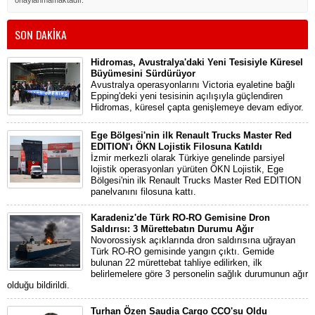
onaylanmamaktadır.
SON DAKİKA
Hidromas, Avustralya'daki Yeni Tesisiyle Küresel
Büyümesini Sürdürüyor
Avustralya operasyonlarını Victoria eyaletine bağlı
Epping'deki yeni tesisinin açılışıyla güçlendiren
Hidromas, küresel çapta genişlemeye devam ediyor.
Ege Bölgesi'nin ilk Renault Trucks Master Red
EDITION'ı ÖKN Lojistik Filosuna Katıldı
İzmir merkezli olarak Türkiye genelinde parsiyel
lojistik operasyonları yürüten ÖKN Lojistik, Ege
Bölgesi'nin ilk Renault Trucks Master Red EDITION
panelvanını filosuna kattı.
Karadeniz'de Türk RO-RO Gemisine Dron
Saldırısı: 3 Mürettebatın Durumu Ağır
Novorossiysk açıklarında dron saldırısına uğrayan
Türk RO-RO gemisinde yangın çıktı. Gemide
bulunan 22 mürettebat tahliye edilirken, ilk
belirlemelere göre 3 personelin sağlık durumunun ağır
olduğu bildirildi.
Turhan Özen Saudia Cargo CCO'su Oldu