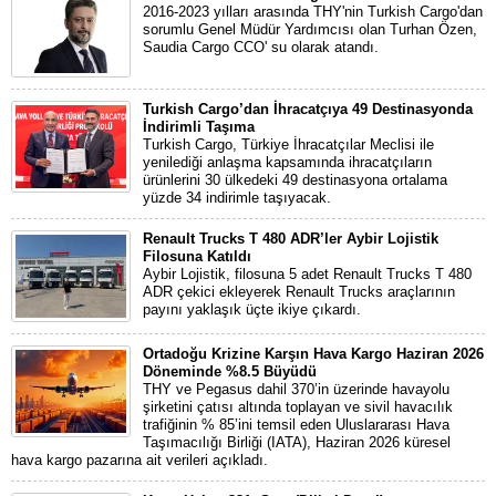
2016-2023 yılları arasında THY'nin Turkish Cargo'dan
sorumlu Genel Müdür Yardımcısı olan Turhan Özen,
Saudia Cargo CCO' su olarak atandı.
Turkish Cargo’dan İhracatçıya 49 Destinasyonda
İndirimli Taşıma
Turkish Cargo, Türkiye İhracatçılar Meclisi ile
yenilediği anlaşma kapsamında ihracatçıların
ürünlerini 30 ülkedeki 49 destinasyona ortalama
yüzde 34 indirimle taşıyacak.
Renault Trucks T 480 ADR’ler Aybir Lojistik
Filosuna Katıldı
Aybir Lojistik, filosuna 5 adet Renault Trucks T 480
ADR çekici ekleyerek Renault Trucks araçlarının
payını yaklaşık üçte ikiye çıkardı.
Ortadoğu Krizine Karşın Hava Kargo Haziran 2026
Döneminde %8.5 Büyüdü
THY ve Pegasus dahil 370’in üzerinde havayolu
şirketini çatısı altında toplayan ve sivil havacılık
trafiğinin % 85’ini temsil eden Uluslararası Hava
Taşımacılığı Birliği (IATA), Haziran 2026 küresel
hava kargo pazarına ait verileri açıkladı.