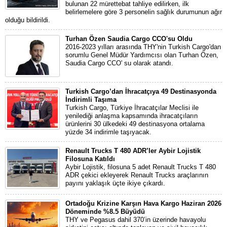
bulunan 22 mürettebat tahliye edilirken, ilk
belirlemelere göre 3 personelin sağlık durumunun ağır
olduğu bildirildi.
Turhan Özen Saudia Cargo CCO'su Oldu
2016-2023 yılları arasında THY'nin Turkish Cargo'dan
sorumlu Genel Müdür Yardımcısı olan Turhan Özen,
Saudia Cargo CCO' su olarak atandı.
Turkish Cargo’dan İhracatçıya 49 Destinasyonda
İndirimli Taşıma
Turkish Cargo, Türkiye İhracatçılar Meclisi ile
yenilediği anlaşma kapsamında ihracatçıların
ürünlerini 30 ülkedeki 49 destinasyona ortalama
yüzde 34 indirimle taşıyacak.
Renault Trucks T 480 ADR’ler Aybir Lojistik
Filosuna Katıldı
Aybir Lojistik, filosuna 5 adet Renault Trucks T 480
ADR çekici ekleyerek Renault Trucks araçlarının
payını yaklaşık üçte ikiye çıkardı.
Ortadoğu Krizine Karşın Hava Kargo Haziran 2026
Döneminde %8.5 Büyüdü
THY ve Pegasus dahil 370’in üzerinde havayolu