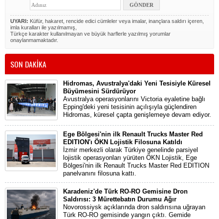
UYARI:
Küfür, hakaret, rencide edici cümleler veya imalar, inançlara saldırı içeren,
imla kuralları ile yazılmamış,
Türkçe karakter kullanılmayan ve büyük harflerle yazılmış yorumlar
onaylanmamaktadır.
SON DAKİKA
Hidromas, Avustralya'daki Yeni Tesisiyle Küresel
Büyümesini Sürdürüyor
Avustralya operasyonlarını Victoria eyaletine bağlı
Epping'deki yeni tesisinin açılışıyla güçlendiren
Hidromas, küresel çapta genişlemeye devam ediyor.
Ege Bölgesi'nin ilk Renault Trucks Master Red
EDITION'ı ÖKN Lojistik Filosuna Katıldı
İzmir merkezli olarak Türkiye genelinde parsiyel
lojistik operasyonları yürüten ÖKN Lojistik, Ege
Bölgesi'nin ilk Renault Trucks Master Red EDITION
panelvanını filosuna kattı.
Karadeniz'de Türk RO-RO Gemisine Dron
Saldırısı: 3 Mürettebatın Durumu Ağır
Novorossiysk açıklarında dron saldırısına uğrayan
Türk RO-RO gemisinde yangın çıktı. Gemide