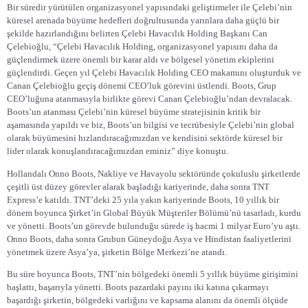
Bir süredir yürütülen organizasyonel yapısındaki geliştirmeler ile Çelebi’nin
küresel arenada büyüme hedefleri doğrultusunda yarınlara daha güçlü bir
şekilde hazırlandığını belirten Çelebi Havacılık Holding Başkanı Can
Çelebioğlu, “Çelebi Havacılık Holding, organizasyonel yapısını daha da
güçlendirmek üzere önemli bir karar aldı ve bölgesel yönetim ekiplerini
güçlendirdi. Geçen yıl Çelebi Havacılık Holding CEO makamını oluşturduk ve
Canan Çelebioğlu geçiş dönemi CEO’luk görevini üstlendi. Boots, Grup
CEO’luğuna atanmasıyla birlikte görevi Canan Çelebioğlu’ndan devralacak.
Boots’un atanması Çelebi’nin küresel büyüme stratejisinin kritik bir
aşamasında yapıldı ve biz, Boots’un bilgisi ve tecrübesiyle Çelebi’nin global
olarak büyümesini hızlandıracağımızdan ve kendisini sektörde küresel bir
lider olarak konuşlandıracağımızdan eminiz” diye konuştu.
Hollandalı Onno Boots, Nakliye ve Havayolu sektöründe çokuluslu şirketlerde
çeşitli üst düzey görevler alarak başladığı kariyerinde, daha sonra TNT
Express’e katıldı. TNT’deki 25 yıla yakın kariyerinde Boots, 10 yıllık bir
dönem boyunca Şirket’in Global Büyük Müşteriler Bölümü’nü tasarladı, kurdu
ve yönetti. Boots’un görevde bulunduğu sürede iş hacmi 1 milyar Euro’yu aştı.
Onno Boots, daha sonra Grubun Güneydoğu Asya ve Hindistan faaliyetlerini
yönetmek üzere Asya’ya, şirketin Bölge Merkezi’ne atandı.
Bu süre boyunca Boots, TNT’nin bölgedeki önemli 5 yıllık büyüme girişimini
başlattı, başarıyla yönetti. Boots pazardaki payını iki katına çıkarmayı
başardığı şirketin, bölgedeki varlığını ve kapsama alanını da önemli ölçüde