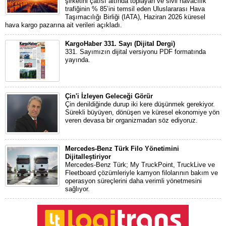
şirketini çatısı altında toplayan ve sivil havacılık
trafiğinin % 85’ini temsil eden Uluslararası Hava
Taşımacılığı Birliği (IATA), Haziran 2026 küresel
hava kargo pazarına ait verileri açıkladı.
KargoHaber 331. Sayı (Dijital Dergi)
331. Sayımızın dijital versiyonu PDF formatında
yayında.
Çin'i İzleyen Geleceği Görür
Çin denildiğinde durup iki kere düşünmek gerekiyor.
Sürekli büyüyen, dönüşen ve küresel ekonomiye yön
veren devasa bir organizmadan söz ediyoruz.
Mercedes-Benz Türk Filo Yönetimini
Dijitalleştiriyor
Mercedes-Benz Türk; My TruckPoint, TruckLive ve
Fleetboard çözümleriyle kamyon filolarının bakım ve
operasyon süreçlerini daha verimli yönetmesini
sağlıyor.