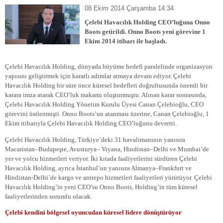
08 Ekim 2014 Çarşamba 14:34
Çelebi Havacılık Holding CEO’luğuna Onno
Boots getirildi. Onno Boots yeni görevine 1
Ekim 2014 itibarı ile başladı.
Çelebi Havacılık Holding, dünyada büyüme hedefi paralelinde organizasyon
yapısını geliştirmek için kararlı adımlar atmaya devam ediyor. Çelebi
Havacılık Holding bir süre önce küresel hedefleri doğrultusunda önemli bir
karara imza atarak CEO’luk makamı oluşturmuştu. Alınan karar sonrasında,
Çelebi Havacılık Holding Yönetim Kurulu Üyesi Canan Çelebioğlu, CEO
görevini üstlenmişti. Onno Boots’un atanması üzerine, Canan Çelebioğlu, 1
Ekim itibarıyla Çelebi Havacılık Holding CEO’luğunu devretti.
Çelebi Havacılık Holding, Türkiye’deki 31 havalimanının yanısıra
Macaristan–Budapeşte, Avusturya– Viyana, Hindistan–Delhi ve Mumbai’de
yer ve yolcu hizmetleri veriyor. İki kıtada faaliyetlerini sürdüren Çelebi
Havacılık Holding, ayrıca İstanbul’un yanısıra Almanya–Frankfurt ve
Hindistan-Delhi’de kargo ve antrepo hizmetleri faaliyetleri yürütüyor. Çelebi
Havacılık Holding’in yeni CEO’su Onno Boots, Holding’in tüm küresel
faaliyetlerinden sorumlu olacak.
Çelebi kendini bölgesel oyuncudan küresel lidere dönüştürüyor