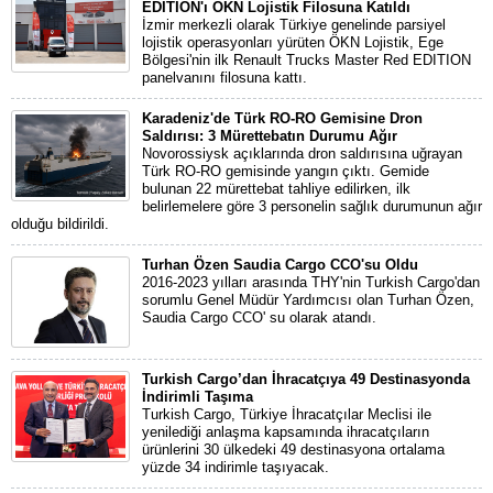
EDITION'ı ÖKN Lojistik Filosuna Katıldı
İzmir merkezli olarak Türkiye genelinde parsiyel
lojistik operasyonları yürüten ÖKN Lojistik, Ege
Bölgesi'nin ilk Renault Trucks Master Red EDITION
panelvanını filosuna kattı.
Karadeniz'de Türk RO-RO Gemisine Dron
Saldırısı: 3 Mürettebatın Durumu Ağır
Novorossiysk açıklarında dron saldırısına uğrayan
Türk RO-RO gemisinde yangın çıktı. Gemide
bulunan 22 mürettebat tahliye edilirken, ilk
belirlemelere göre 3 personelin sağlık durumunun ağır
olduğu bildirildi.
Turhan Özen Saudia Cargo CCO'su Oldu
2016-2023 yılları arasında THY'nin Turkish Cargo'dan
sorumlu Genel Müdür Yardımcısı olan Turhan Özen,
Saudia Cargo CCO' su olarak atandı.
Turkish Cargo’dan İhracatçıya 49 Destinasyonda
İndirimli Taşıma
Turkish Cargo, Türkiye İhracatçılar Meclisi ile
yenilediği anlaşma kapsamında ihracatçıların
ürünlerini 30 ülkedeki 49 destinasyona ortalama
yüzde 34 indirimle taşıyacak.