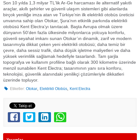
Son 10 yılda 1,3 milyar TL'lik Ar-Ge harcaması ile alternatif yakıtlı
araçlar, akıllı şehirler ve güvenli ulaşım sistemleri gibi alanlarda
birçok yeniliğe imza atan ve Türkiye’nin ilk elektrikli otobüs üreticisi
unvanına sahip olan Otokar, Şura’nın etkinlik parkında elektrikli
otobüsü Kent Electra’yı tanıtacak. Başta Avrupa olmak üzere
dünyanın 50’den fazla ülkesinde milyonlarca yolcuya konforlu,
güvenli seyahat imkanı sunan Otokar’ın dinamik, zarif ve modern
tasarımıyla dikkat çeken yeni elektrikli otobüsü; daha temiz bir
çevre, daha sessiz trafik, daha düşük işletme maliyetleri ve daha
yüksek verimlilik sağlamak hedefiyle tasarlandı. Tam şarjla
topografya ve kullanım profiline bağlı olarak 300 kilometre üzerinde
menzil sunabilen Kent Electra; tasarımının yanı sıra konforu,
teknolojisi, güvenlik alanındaki yenilikçi çözümleriyle dikkatleri
üzerinde topluyor.
,
,
Etiketler:
Otokar
Elektrikli Otobüs
Kent Electra
Yorumlar