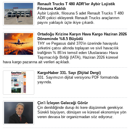
Renault Trucks T 480 ADR’ler Aybir Lojistik
Filosuna Katıldı
Aybir Lojistik, filosuna 5 adet Renault Trucks T 480
ADR çekici ekleyerek Renault Trucks araçlarının
payını yaklaşık üçte ikiye çıkardı.
Ortadoğu Krizine Karşın Hava Kargo Haziran 2026
Döneminde %8.5 Büyüdü
THY ve Pegasus dahil 370’in üzerinde havayolu
şirketini çatısı altında toplayan ve sivil havacılık
trafiğinin % 85’ini temsil eden Uluslararası Hava
Taşımacılığı Birliği (IATA), Haziran 2026 küresel
hava kargo pazarına ait verileri açıkladı.
KargoHaber 331. Sayı (Dijital Dergi)
331. Sayımızın dijital versiyonu PDF formatında
yayında.
Çin'i İzleyen Geleceği Görür
Çin denildiğinde durup iki kere düşünmek gerekiyor.
Sürekli büyüyen, dönüşen ve küresel ekonomiye yön
veren devasa bir organizmadan söz ediyoruz.