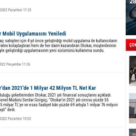
 2022 Pazartesi 17:23
r Mobil Uygulamasını Yeniledi
raç sahipleri için 4 yıl önce geliştirdiği mobil uygulama ile kullanıcıların
ÇO
tını kolaylaştıran hem de her daim kazandıran Otokar, müşterilerinin
iyle geliştirdiği uygulamasının yeni sürümünü kullanıma sundu.
2022 Perşembe 11:26
’dan 2021’de 1 Milyar 42 Milyon TL Net Kar
uluğu şirketlerinden Otokar, 2021 yılı finansal sonuçlarını açıkladı.
enel Müdürü Serdar Görgüç; “Otokar’ın 2021 yılı cirosu yüzde 55
4,5 milyar TL'ye ve esas faaliyet kârı yüzde 69 artışla 1 milyar 76 milyon
ştı” dedi.
2022 Pazartesi 10:53