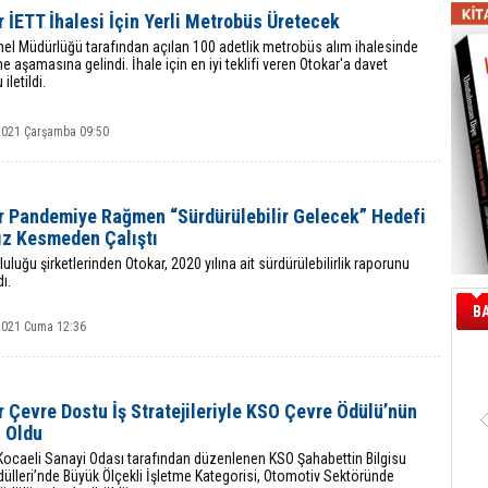
 İETT İhalesi İçin Yerli Metrobüs Üretecek
el Müdürlüğü tarafından açılan 100 adetlik metrobüs alım ihalesinde
 aşamasına gelindi. İhale için en iyi teklifi veren Otokar'a davet
iletildi.
 2021 Çarşamba 09:50
r Pandemiye Rağmen “Sürdürülebilir Gelecek” Hedefi
ız Kesmeden Çalıştı
uluğu şirketlerinden Otokar, 2020 yılına ait sürdürülebilirlik raporunu
ı.
B
 2021 Cuma 12:36
 Çevre Dostu İş Stratejileriyle KSO Çevre Ödülü’nün
i Oldu
Kocaeli Sanayi Odası tarafından düzenlenen KSO Şahabettin Bilgisu
ülleri’nde Büyük Ölçekli İşletme Kategorisi, Otomotiv Sektöründe