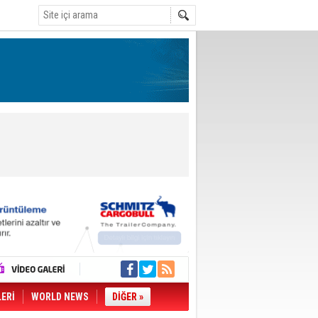
LERİ
WORLD NEWS
DİĞER »