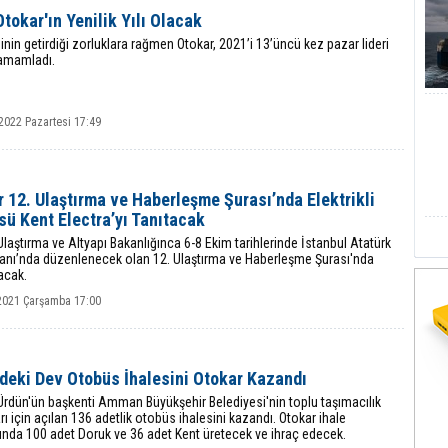
tokar'ın Yenilik Yılı Olacak
in getirdiği zorluklara rağmen Otokar, 2021’i 13’üncü kez pazar lideri
tamamladı.
2022 Pazartesi 17:49
 12. Ulaştırma ve Haberleşme Şurası’nda Elektrikli
ü Kent Electra’yı Tanıtacak
Ulaştırma ve Altyapı Bakanlığınca 6-8 Ekim tarihlerinde İstanbul Atatürk
anı’nda düzenlenecek olan 12. Ulaştırma ve Haberleşme Şurası'nda
lacak.
2021 Çarşamba 17:00
’deki Dev Otobüs İhalesini Otokar Kazandı
Ürdün'ün başkenti Amman Büyükşehir Belediyesi'nin toplu taşımacılık
arı için açılan 136 adetlik otobüs ihalesini kazandı. Otokar ihale
nda 100 adet Doruk ve 36 adet Kent üretecek ve ihraç edecek.