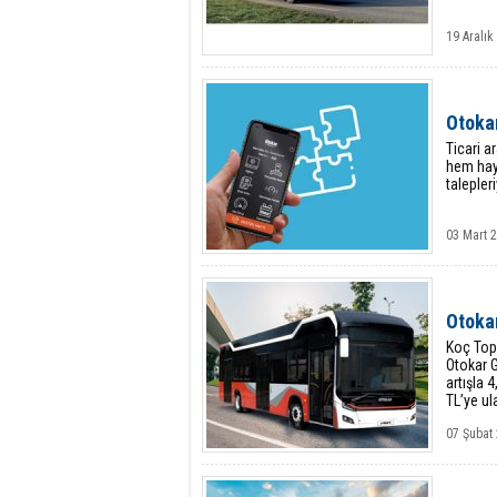
19 Aralık
Otoka
Ticari a
hem haya
talepler
03 Mart 
Otokar
Koç Topl
Otokar G
artışla 
TL’ye ula
07 Şubat 