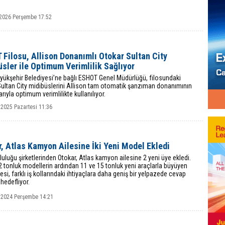
2026 Perşembe 17:52
Filosu, Allison Donanımlı Otokar Sultan City
sler ile Optimum Verimlilik Sağlıyor
yükşehir Belediyesi’ne bağlı ESHOT Genel Müdürlüğü, filosundaki
Sultan City midibüslerini Allison tam otomatik şanzıman donanımının
arıyla optimum verimlilikte kullanılıyor.
 2025 Pazartesi 11:36
, Atlas Kamyon Ailesine İki Yeni Model Ekledi
uluğu şirketlerinden Otokar, Atlas kamyon ailesine 2 yeni üye ekledi.
2 tonluk modellerin ardından 11 ve 15 tonluk yeni araçlarla büyüyen
lesi, farklı iş kollarındaki ihtiyaçlara daha geniş bir yelpazede cevap
hedefliyor.
 2024 Perşembe 14:21