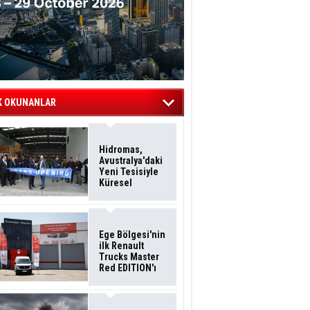
K OKUNANLAR
Hidromas,
Avustralya'daki
Yeni Tesisiyle
Küresel
Büyümesini
Sürdürüyor
Ege Bölgesi'nin
ilk Renault
Trucks Master
Red EDITION'ı
ÖKN Lojistik
Filosuna Katıldı