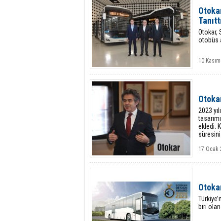
Otoka
Tanıtt
Otokar, 
otobüs a
10 Kasım
Otokar
2023 yıl
tasarımı
ekledi. 
süresini 
17 Ocak 
Otoka
Türkiye’
biri ol