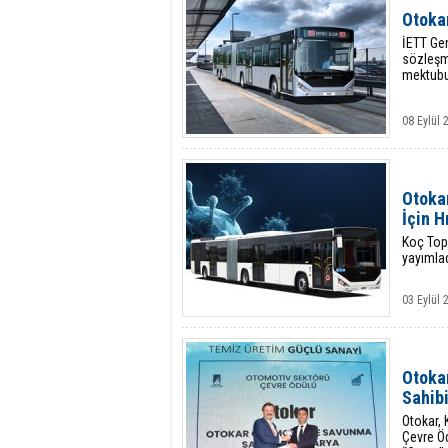
Otokar
İETT Gen
sözleşme
mektubu 
08 Eylül
Otoka
İçin H
Koç Topl
yayımlad
03 Eylül
Otokar
Sahib
Otokar, 
Çevre Öd