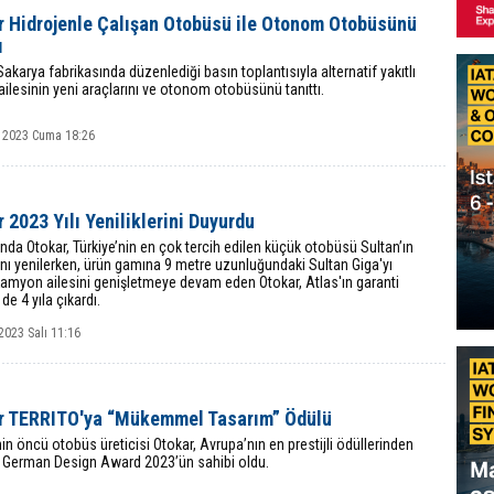
r Hidrojenle Çalışan Otobüsü ile Otonom Otobüsünü
ı
Sakarya fabrikasında düzenlediği basın toplantısıyla alternatif yakıtlı
ilesinin yeni araçlarını ve otonom otobüsünü tanıttı.
 2023 Cuma 18:26
 2023 Yılı Yeniliklerini Duyurdu
ında Otokar, Türkiye’nin en çok tercih edilen küçük otobüsü Sultan’ın
nı yenilerken, ürün gamına 9 metre uzunluğundaki Sultan Giga'yı
Kamyon ailesini genişletmeye devam eden Otokar, Atlas'ın garanti
de 4 yıla çıkardı.
2023 Salı 11:16
r TERRITO'ya “Mükemmel Tasarım” Ödülü
nin öncü otobüs üreticisi Otokar, Avrupa’nın en prestijli ödüllerinden
an German Design Award 2023’ün sahibi oldu.