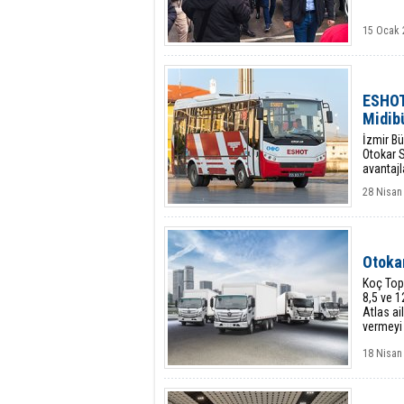
15 Ocak 
ESHOT 
Midibü
İzmir Bü
Otokar 
avantajl
28 Nisan
Otokar
Koç Topl
8,5 ve 1
Atlas ai
vermeyi 
18 Nisan