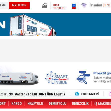
13758.85
Ankara
34 °C
 Ekle
Mail Bülteni
Altın
6653.85
Dolar
47.7018
Euro
55.195
i Yeni Tesisiyle Küresel Büyümesini
lt Trucks Master Red EDITION'ı ÖKN Lojistik
Gemisine Dron Saldırısı: 3 Mürettebatın
o CCO'su Oldu
tçıya 49 Destinasyonda İndirimli Taşıma
ORT
KARGO
HAVAYOLU
DEMİRYOLU
DENİZCİLİK
İŞ MAKİNE
er Aybir Lojistik Filosuna Katıldı