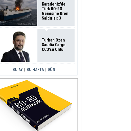
Karadeniz'de
Türk RO-RO
Gemisine Dron
Saldırısı: 3
Mürettebatın
Durumu Ağır
Turhan Özen
Saudia Cargo
CCO'su Oldu
BU AY
|
BU HAFTA
|
DÜN