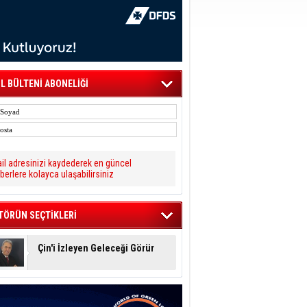
L BÜLTENİ ABONELİĞİ
il adresinizi kaydederek en güncel
berlere kolayca ulaşabilirsiniz
TÖRÜN SEÇTİKLERİ
Çin'i İzleyen Geleceği Görür