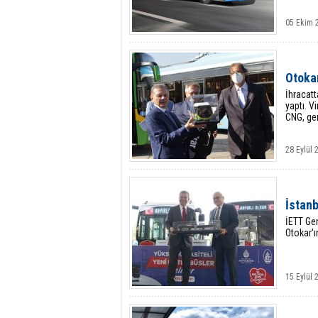
05 Ekim 2
Otoka
İhracatt
yaptı. V
CNG, ger
28 Eylül 
İstanb
İETT Gen
Otokar'ı
15 Eylül