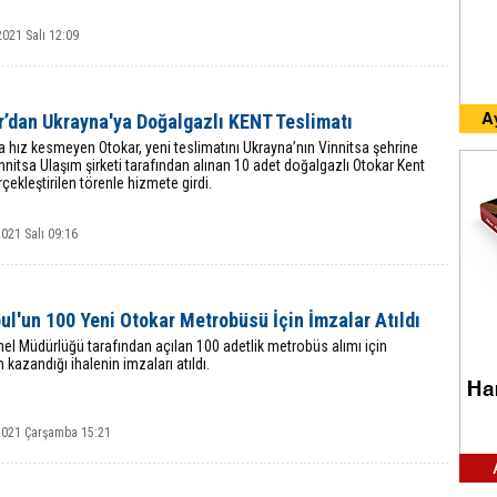
021 Salı 12:09
r’dan Ukrayna'ya Doğalgazlı KENT Teslimatı
a hız kesmeyen Otokar, yeni teslimatını Ukrayna’nın Vinnitsa şehrine
innitsa Ulaşım şirketi tarafından alınan 10 adet doğalgazlı Otokar Kent
çekleştirilen törenle hizmete girdi.
2021 Salı 09:16
ul'un 100 Yeni Otokar Metrobüsü İçin İmzalar Atıldı
el Müdürlüğü tarafından açılan 100 adetlik metrobüs alımı için
n kazandığı ihalenin imzaları atıldı.
 2021 Çarşamba 15:21