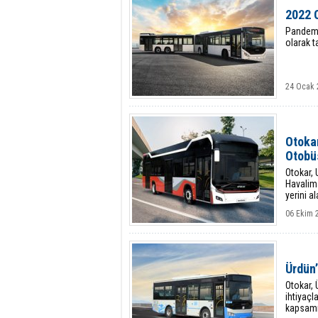
2022 O
Pandemin
olarak 
24 Ocak 
Otokar
Otobüs
Otokar, 
Havalim
yerini a
06 Ekim 
Ürdün
Otokar, 
ihtiyaçl
kapsamı