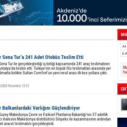
 Hava Kargo Haziran 2026 Döneminde %8.5
tal Dergi)
rür
önetimini Dijitalleştiriyor
thens in June, Up 8.5%
ia ile Güçlendirdi
 Saadia Zahidi Getirildi. IATA Tarihinde İlk
MAİ
ia Zahidi as Director General
a Ankara ile Hizmet Ağını Güçlendirdi
 Sena Tur’a 241 Adet Otobüs Teslim Etti
Sena Tur ile gerçekleştirdiği iş birliği kapsamında 241 araç teslimatının
Ma
Antalya'da teslim etti. Türkiye'nin en büyük filo teslimatları arasında yer
ha
limatla birlikte Sultan Comfort'un yeni nesil aracı ilk kez yollara çıktı.
 2026 Pazartesi 13:57
EDİ
 Balkanlardaki Varlığını Güçlendiriyor
Kuzey Makedonya Çevre ve Fiziksel Planlama Bakanlığı’nın 37 adetlik
ı ihalesini Makedonya distribütörü Sinpeks ile kazanmasının ardından
det aracın teslimatını gerçekleştirdi.