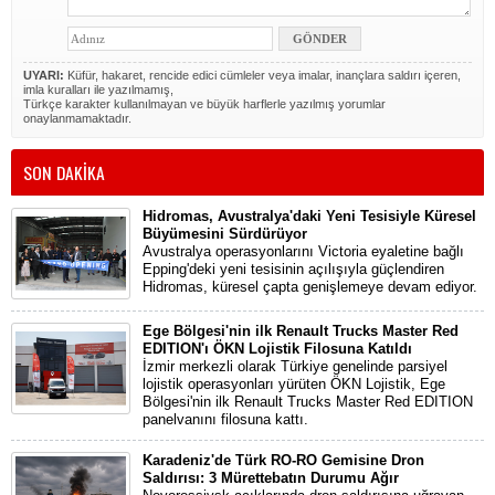
UYARI:
Küfür, hakaret, rencide edici cümleler veya imalar, inançlara saldırı içeren,
imla kuralları ile yazılmamış,
Türkçe karakter kullanılmayan ve büyük harflerle yazılmış yorumlar
onaylanmamaktadır.
SON DAKİKA
Hidromas, Avustralya'daki Yeni Tesisiyle Küresel
Büyümesini Sürdürüyor
Avustralya operasyonlarını Victoria eyaletine bağlı
Epping'deki yeni tesisinin açılışıyla güçlendiren
Hidromas, küresel çapta genişlemeye devam ediyor.
Ege Bölgesi'nin ilk Renault Trucks Master Red
EDITION'ı ÖKN Lojistik Filosuna Katıldı
İzmir merkezli olarak Türkiye genelinde parsiyel
lojistik operasyonları yürüten ÖKN Lojistik, Ege
Bölgesi'nin ilk Renault Trucks Master Red EDITION
panelvanını filosuna kattı.
Karadeniz'de Türk RO-RO Gemisine Dron
Saldırısı: 3 Mürettebatın Durumu Ağır