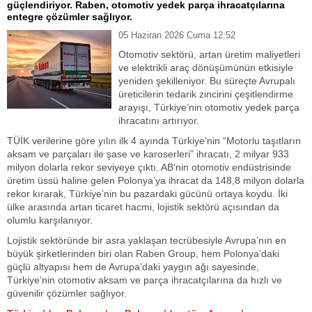
güçlendiriyor. Raben, otomotiv yedek parça ihracatçılarına
entegre çözümler sağlıyor.
05 Haziran 2026 Cuma 12:52
Otomotiv sektörü, artan üretim maliyetleri
ve elektrikli araç dönüşümünün etkisiyle
yeniden şekilleniyor. Bu süreçte Avrupalı
üreticilerin tedarik zincirini çeşitlendirme
arayışı, Türkiye’nin otomotiv yedek parça
ihracatını artırıyor.
TÜİK verilerine göre yılın ilk 4 ayında Türkiye’nin “Motorlu taşıtların
aksam ve parçaları ile şase ve karoserleri” ihracatı, 2 milyar 933
milyon dolarla rekor seviyeye çıktı. AB’nin otomotiv endüstrisinde
üretim üssü haline gelen Polonya’ya ihracat da 148,8 milyon dolarla
rekor kırarak, Türkiye’nin bu pazardaki gücünü ortaya koydu. İki
ülke arasında artan ticaret hacmi, lojistik sektörü açısından da
olumlu karşılanıyor.
Lojistik sektöründe bir asra yaklaşan tecrübesiyle Avrupa’nın en
büyük şirketlerinden biri olan Raben Group, hem Polonya’daki
güçlü altyapısı hem de Avrupa’daki yaygın ağı sayesinde,
Türkiye’nin otomotiv aksam ve parça ihracatçılarına da hızlı ve
güvenilir çözümler sağlıyor.