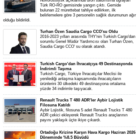
Novorossiysk açıklarında dron saldırısına uğrayan
Türk RO-RO gemisinde yangın çıktı. Gemide
bulunan 22 mürettebat tahliye edilirken, ilk
belirlemelere göre 3 personelin sağlık durumunun ağır
olduğu bildirildi.
Turhan Özen Saudia Cargo CCO'su Oldu
2016-2023 yılları arasında THY'nin Turkish Cargo'dan
sorumlu Genel Müdür Yardımcısı olan Turhan Özen,
Saudia Cargo CCO' su olarak atandı.
Turkish Cargo’dan İhracatçıya 49 Destinasyonda
İndirimli Taşıma
Turkish Cargo, Türkiye İhracatçılar Meclisi ile
yenilediği anlaşma kapsamında ihracatçıların
ürünlerini 30 ülkedeki 49 destinasyona ortalama
yüzde 34 indirimle taşıyacak.
Renault Trucks T 480 ADR’ler Aybir Lojistik
Filosuna Katıldı
Aybir Lojistik, filosuna 5 adet Renault Trucks T 480
ADR çekici ekleyerek Renault Trucks araçlarının
payını yaklaşık üçte ikiye çıkardı.
Ortadoğu Krizine Karşın Hava Kargo Haziran 2026
Döneminde %8.5 Büyüdü