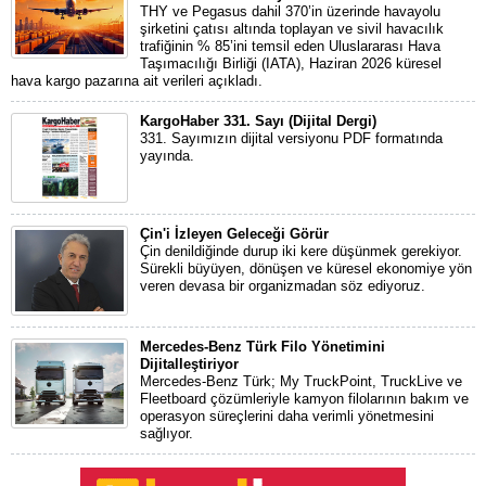
THY ve Pegasus dahil 370’in üzerinde havayolu
şirketini çatısı altında toplayan ve sivil havacılık
trafiğinin % 85’ini temsil eden Uluslararası Hava
Taşımacılığı Birliği (IATA), Haziran 2026 küresel
hava kargo pazarına ait verileri açıkladı.
KargoHaber 331. Sayı (Dijital Dergi)
331. Sayımızın dijital versiyonu PDF formatında
yayında.
Çin'i İzleyen Geleceği Görür
Çin denildiğinde durup iki kere düşünmek gerekiyor.
Sürekli büyüyen, dönüşen ve küresel ekonomiye yön
veren devasa bir organizmadan söz ediyoruz.
Mercedes-Benz Türk Filo Yönetimini
Dijitalleştiriyor
Mercedes-Benz Türk; My TruckPoint, TruckLive ve
Fleetboard çözümleriyle kamyon filolarının bakım ve
operasyon süreçlerini daha verimli yönetmesini
sağlıyor.