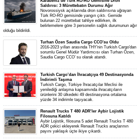
Karadeniz'de Türk RO-RO Gemisine Dron
Saldırısı: 3 Mürettebatın Durumu Ağır
Novorossiysk açıklarında dron saldırısına uğrayan
Türk RO-RO gemisinde yangın çıktı. Gemide
bulunan 22 mürettebat tahliye edilirken, ilk
belirlemelere göre 3 personelin sağlık durumunun ağır
olduğu bildirildi.
Turhan Özen Saudia Cargo CCO'su Oldu
2016-2023 yılları arasında THY'nin Turkish Cargo'dan
sorumlu Genel Müdür Yardımcısı olan Turhan Özen,
Saudia Cargo CCO' su olarak atandı.
Turkish Cargo’dan İhracatçıya 49 Destinasyonda
İndirimli Taşıma
Turkish Cargo, Türkiye İhracatçılar Meclisi ile
yenilediği anlaşma kapsamında ihracatçıların
ürünlerini 30 ülkedeki 49 destinasyona ortalama
yüzde 34 indirimle taşıyacak.
Renault Trucks T 480 ADR’ler Aybir Lojistik
Filosuna Katıldı
Aybir Lojistik, filosuna 5 adet Renault Trucks T 480
ADR çekici ekleyerek Renault Trucks araçlarının
payını yaklaşık üçte ikiye çıkardı.