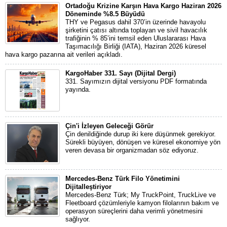
Ortadoğu Krizine Karşın Hava Kargo Haziran 2026
Döneminde %8.5 Büyüdü
THY ve Pegasus dahil 370’in üzerinde havayolu
şirketini çatısı altında toplayan ve sivil havacılık
trafiğinin % 85’ini temsil eden Uluslararası Hava
Taşımacılığı Birliği (IATA), Haziran 2026 küresel
hava kargo pazarına ait verileri açıkladı.
KargoHaber 331. Sayı (Dijital Dergi)
331. Sayımızın dijital versiyonu PDF formatında
yayında.
Çin'i İzleyen Geleceği Görür
Çin denildiğinde durup iki kere düşünmek gerekiyor.
Sürekli büyüyen, dönüşen ve küresel ekonomiye yön
veren devasa bir organizmadan söz ediyoruz.
Mercedes-Benz Türk Filo Yönetimini
Dijitalleştiriyor
Mercedes-Benz Türk; My TruckPoint, TruckLive ve
Fleetboard çözümleriyle kamyon filolarının bakım ve
operasyon süreçlerini daha verimli yönetmesini
sağlıyor.