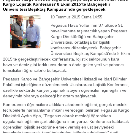
Kargo Lojistik Konferansı’ 8 Ekim 2015’te Bahçeşehir
Üniversitesi Beşiktaş Kampüsü’nde gerçekleşecek.
10 Temmuz 2015 Cuma 14:55
Pegasus Hava Yolları’nın 37 ülkede 91
havalimanına taşımacılık yapan Pegasus
Kargo Direktörlüğü ve Bahçeşehir
Üniversitesi, ortaklaşa bir lojistik
konferansı düzenleyecek. Bahçeşehir
Üniversitesi Beşiktaş Kampüsü’nde 8 Ekim
2015’te gerçekleştirilecek konferansta, lojistik sektörünün kara,
hava ve deniz gibi farklı unsurlarının önde gelen yerli ve yabancı
temsilcileri öğrencilerle buluşacak.
Pegasus Kargo ve Bahçeşehir Üniversitesi İktisadi ve İdari Bilimler
Fakültesi işbirliğinde düzenlenecek Uluslararası Lojistik Konferansı,
özellikle sektörde kariyer yapmak isteyen öğrenciler için eğitim ve
deneyimin biraraya geleceği bir ortam sağlayacak.
Konferansın öğrencilere aldıkları akademik eğitimi, gerçek mesleki
tecrübelerle harmanlama imkanı vereceğini belirten Pegasus Kargo
Direktörü Aydın Alpa, “Pegasus olarak mesleği öğrenirken
uygulamalı eğitimin şart olduğuna inanıyoruz. Konferansa katılacak
öğrenciler, lojistik sektörüne emek vermiş en üst seviyedeki
insanlarla tanışarak, tecrübelerinden istifade edebilecek” dedi.