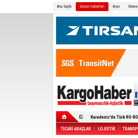
Ana Sayfa
Günün Haberleri
Arşiv
Sitene
Ege Bölgesi'nin ilk Renau
Filosuna Katıldı
Karadeniz'de Türk RO-RO 
Durumu Ağır
Turhan Özen Saudia Carg
Turkish Cargo’dan İhraca
Renault Trucks T 480 ADR’l
TİCARİ ARAÇLAR
LOJİSTİK
TRANSP
Ortadoğu Krizine Karşın