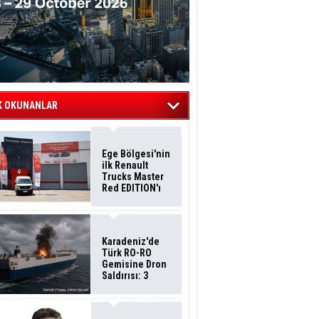
K OKUNANLAR
Ege Bölgesi'nin
ilk Renault
Trucks Master
Red EDITION'ı
ÖKN Lojistik
Filosuna Katıldı
Karadeniz'de
Türk RO-RO
Gemisine Dron
Saldırısı: 3
Mürettebatın
Durumu Ağır