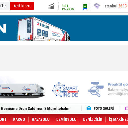
13798.82
Ankara
31 °C
 Ekle
Mail Bülteni
Altın
6492.41
Dolar
47.588
Euro
54.947
lt Trucks Master Red EDITION'ı ÖKN Lojistik
Gemisine Dron Saldırısı: 3 Mürettebatın
o CCO'su Oldu
tçıya 49 Destinasyonda İndirimli Taşıma
er Aybir Lojistik Filosuna Katıldı
ORT
KARGO
HAVAYOLU
DEMİRYOLU
DENİZCİLİK
İŞ MAKİNE
 Hava Kargo Haziran 2026 Döneminde %8.5