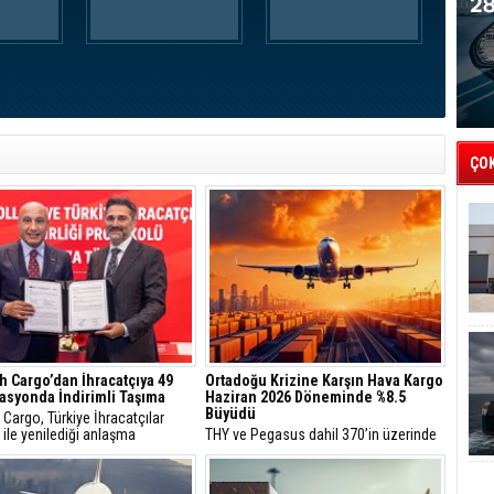
ÇO
h Cargo’dan İhracatçıya 49
Ortadoğu Krizine Karşın Hava Kargo
asyonda İndirimli Taşıma
Haziran 2026 Döneminde %8.5
Büyüdü
 Cargo, Türkiye İhracatçılar
 ile yenilediği anlaşma
THY ve Pegasus dahil 370’in üzerinde
nda ihracatçıların ürünlerini 30
havayolu şirketini çatısı altında
ki 49 destinasyona ortalama
toplayan ve sivil havacılık trafiğinin %
4 indirimle taşıyacak.
85’ini temsil eden Uluslararası Hava