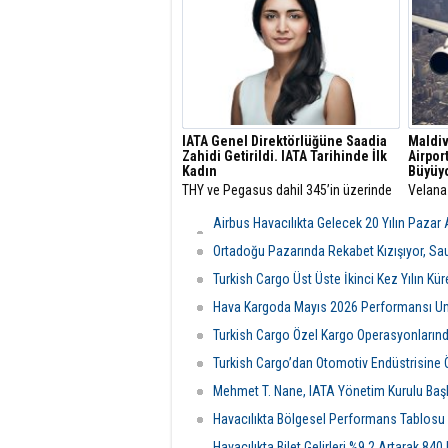
IATA Genel Direktörlüğüne Saadia
Maldiv
Zahidi Getirildi. IATA Tarihinde İlk
Airpor
Kadın
Büyüy
THY ve Pegasus dahil 345’in üzerinde
Velana 
havayolu şirketini çatısı altında
Maldivl
toplayan Uluslararası Hava
havalim
Airbus Havacılıkta Gelecek 20 Yılın Pazar
Taşımacılığı Birliği (IATA) Genel
ülkenin
Tümüyle Yeni Nesilden Oluşacak
Direktörlüğü görevine Saadia Zahidi
büyük 
Ortadoğu Pazarında Rekabet Kızışıyor, Sa
getirildi.
Turkish Cargo Üst Üste İkinci Kez Yılın Kür
Hava Kargoda Mayıs 2026 Performansı Umu
Turkish Cargo Özel Kargo Operasyonlarında
Turkish Cargo’dan Otomotiv Endüstrisine 
Mehmet T. Nane, IATA Yönetim Kurulu Başka
Havacılıkta Bölgesel Performans Tablosu De
Havacılıkta Bilet Gelirleri %9,2 Artarak 84