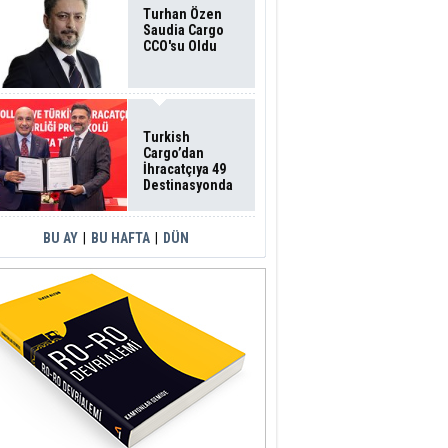
Turhan Özen
Saudia Cargo
CCO'su Oldu
Turkish
Cargo’dan
İhracatçıya 49
Destinasyonda
İndirimli Taşıma
BU AY
|
BU HAFTA
|
DÜN