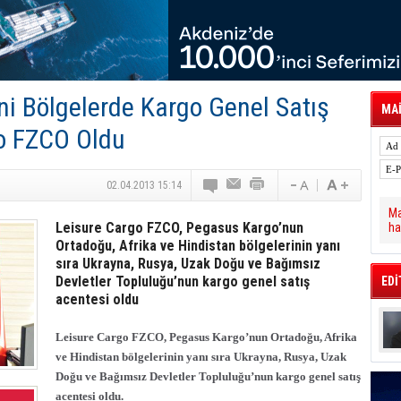
tal Dergi)
rür
önetimini Dijitalleştiriyor
thens in June, Up 8.5%
ia ile Güçlendirdi
 Saadia Zahidi Getirildi. IATA Tarihinde İlk
i Bölgelerde Kargo Genel Satış
ia Zahidi as Director General
MAİ
a Ankara ile Hizmet Ağını Güçlendirdi
go FZCO Oldu
spress’e 10 Adet T520 Çekici Teslim Etti
02.04.2013 15:14
Ma
Leisure Cargo FZCO, Pegasus Kargo’nun
ha
Ortadoğu, Afrika ve Hindistan bölgelerinin yanı
sıra Ukrayna, Rusya, Uzak Doğu ve Bağımsız
Devletler Topluluğu’nun kargo genel satış
EDİ
acentesi oldu
Leisure Cargo FZCO, Pegasus Kargo’nun Ortadoğu, Afrika
ve Hindistan bölgelerinin yanı sıra Ukrayna, Rusya, Uzak
Doğu ve Bağımsız Devletler Topluluğu’nun kargo genel satış
acentesi oldu.