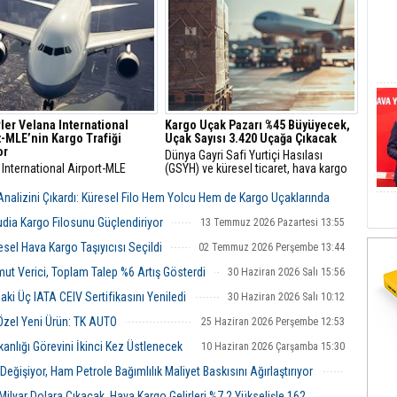
Taşımacılığı Birliği (IATA), Haziran 2026
küresel hava kargo pazarına ait verileri
açıkladı.
ler Velana International
Kargo Uçak Pazarı %45 Büyüyecek,
t-MLE’nin Kargo Trafiği
Uçak Sayısı 3.420 Uçağa Çıkacak
or
Dünya Gayri Safi Yurtiçi Hasılası
International Airport-MLE
(GSYH) ve küresel ticaret, hava kargo
er'in ana uluslararası
sektörünün büyümesindeki temel itici
anı olarak hizmet verirken,
güçler olmaya devam ediyor.
 Analizini Çıkardı: Küresel Filo Hem Yolcu Hem de Kargo Uçaklarında
 yolcu ile hava kargo trafiğinin
bölümünü yönetiyor.
udia Kargo Filosunu Güçlendiriyor
13 Temmuz 2026 Pazartesi 13:55
13 Temmuz 2026 Pazartesi 14:39
esel Hava Kargo Taşıyıcısı Seçildi
02 Temmuz 2026 Perşembe 13:44
t Verici, Toplam Talep %6 Artış Gösterdi
30 Haziran 2026 Salı 15:56
ki Üç IATA CEIV Sertifikasını Yeniledi
30 Haziran 2026 Salı 10:12
Özel Yeni Ürün: TK AUTO
25 Haziran 2026 Perşembe 12:53
nlığı Görevini İkinci Kez Üstlenecek
10 Haziran 2026 Çarşamba 15:30
ğişiyor, Ham Petrole Bağımlılık Maliyet Baskısını Ağırlaştırıyor
08 Haziran 2026 Pazartesi 00:51
0 Milyar Dolara Çıkacak, Hava Kargo Gelirleri %7,2 Yükselişle 162