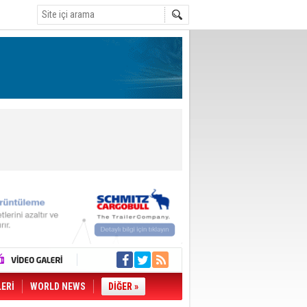
LERİ
WORLD NEWS
DİĞER »