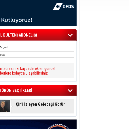
L BÜLTENİ ABONELİĞİ
il adresinizi kaydederek en güncel
berlere kolayca ulaşabilirsiniz
TÖRÜN SEÇTİKLERİ
Çin'i İzleyen Geleceği Görür