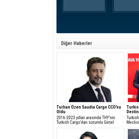
Diğer Haberler
Turhan Özen Saudia Cargo CCO'su
Turkis
Oldu
Destin
2016-2023 yılları arasında THY'nin
Turkish
Turkish Cargo'dan sorumlu Genel
Meclisi
Müdür Yardımcısı olan Turhan Özen,
kapsamı
Saudia Cargo CCO' su olarak atandı.
ülkede
yüzde 3