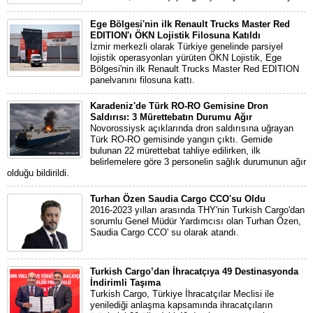
Ege Bölgesi'nin ilk Renault Trucks Master Red
EDITION'ı ÖKN Lojistik Filosuna Katıldı
İzmir merkezli olarak Türkiye genelinde parsiyel
lojistik operasyonları yürüten ÖKN Lojistik, Ege
Bölgesi'nin ilk Renault Trucks Master Red EDITION
panelvanını filosuna kattı.
Karadeniz'de Türk RO-RO Gemisine Dron
Saldırısı: 3 Mürettebatın Durumu Ağır
Novorossiysk açıklarında dron saldırısına uğrayan
Türk RO-RO gemisinde yangın çıktı. Gemide
bulunan 22 mürettebat tahliye edilirken, ilk
belirlemelere göre 3 personelin sağlık durumunun ağır
olduğu bildirildi.
Turhan Özen Saudia Cargo CCO'su Oldu
2016-2023 yılları arasında THY'nin Turkish Cargo'dan
sorumlu Genel Müdür Yardımcısı olan Turhan Özen,
Saudia Cargo CCO' su olarak atandı.
Turkish Cargo’dan İhracatçıya 49 Destinasyonda
İndirimli Taşıma
Turkish Cargo, Türkiye İhracatçılar Meclisi ile
yenilediği anlaşma kapsamında ihracatçıların