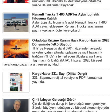
ürünlerini 30 ülkedeki 49 destinasyona ortalama
yüzde 34 indirimle taşıyacak.
Renault Trucks T 480 ADR’ler Aybir Lojistik
Filosuna Katıldı
Aybir Lojistik, filosuna 5 adet Renault Trucks T 480
ADR çekici ekleyerek Renault Trucks araçlarının
payını yaklaşık üçte ikiye çıkardı.
Ortadoğu Krizine Karşın Hava Kargo Haziran 2026
Döneminde %8.5 Büyüdü
THY ve Pegasus dahil 370’in üzerinde havayolu
şirketini çatısı altında toplayan ve sivil havacılık
trafiğinin % 85’ini temsil eden Uluslararası Hava
Taşımacılığı Birliği (IATA), Haziran 2026 küresel
hava kargo pazarına ait verileri açıkladı.
KargoHaber 331. Sayı (Dijital Dergi)
331. Sayımızın dijital versiyonu PDF formatında
yayında.
Çin'i İzleyen Geleceği Görür
Çin denildiğinde durup iki kere düşünmek gerekiyor.
Sürekli büyüyen, dönüşen ve küresel ekonomiye yön
veren devasa bir organizmadan söz ediyoruz.