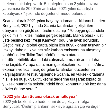
ötelenen bir talep vardı. Bu taleplerin son 2 yıldır pazara
yansıması ile 2020’nin ardından 2021 yılını da artışla
kapatıyoruz.” şeklinde değerlendirmede bulundu.
Scania olarak 2021 yılını başarıyla tamamladıklarını belirten
Senyücel, “2021 yılında Scania tarafından geliştirilen
dünyanın en güçlü seri üretime sahip 770 beygir gücündeki
çekicimizin ilk teslimatını gerçekleştirdik. Marka olarak, üst
üste beşinci kez "Yeşil Kamyon" ödülüne layık görüldük.
Geçtiğimiz yıl global çapta bizim için büyük önem taşıyan bir
imzayı daha attık ve net sıfır karbon emisyonuna ulaşmayı
taahhüt eden ‘İklim Taahhüdü’ne imza atarak
sürdürülebilirlik alanındaki çalışmalarımızı bir adım daha
öne taşıdık. Avrupa da uzman gazetecilerin katılımı ile Alman
ekonomi ve ticari araç dergileri tarafından düzenlenen
karşılaştırmalı test sürüşlerinde Scania, en yüksek ortalama
hız ile en düşük yakıt tüketimi değerine ulaşarak topladığı
yüksek puanlarla sektöründeki öncü konumunu bir kez daha
gözler önüne serdi.”
“2022 yılından Scania olarak umutluyuz”
2022 yılı beklenti ve hedeflerini de açıklayan Tolga
Senyücel, “Üretim planlarını sekteye uğratan çip ve diğer