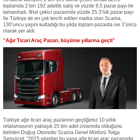
toplamda 2 bin 192 adetlik satış ve yüzde 8.5 pazar payı ile
tamamladı. İthal çekici pazarında yüzde 25.3’lük pazar payı
ile Türkiye de en çok tercih edilen marka olan Scania,
130’uncu yaşını kutladığı bu yılda toplam pazarda ise 3’üncü
olarak yer aldı.
“Ağır Ticari Araç Pazarı, büyüme yıllarına geçti”
Türkiye ağır ticari araç pazarının geçtiğimiz 10 yıllık
ortalamasının yaklaşık 25 bin adet civarında olduğunu
belirten Doğuş Otomotiv Scania Genel Müdürü Tolga
Senyücel, “2015 yılından bu yana ağır ticari araç pazarında