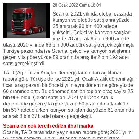
28 Ocak 2022 Cuma 18:04
Scania, 2021 yılında global pazarda
kamyon ve otobüs satışlarını yüzde
25 artırarak 90 bin 400 adede
yükseltti. Çekici ve kamyon satışları
yüzde 28 artarak 85 bin 900 adede
ulaştı. 2020 yılında 66 bin 900 adetlik satış gerçekleştirmişti.
Türkiye pazarında ise Scania, çekici ve kamyon satışlarını
geçen yıla göre yüzde 89 oranında artış ile 2 bin 192 adet
satış gerçekleştirdi.
TAİD (Ağır Ticari Araçlar Derneği) tarafından açıklanan
rapora göre Türkiye’de ise 2021 yılı Ocak-Aralık dönemi ağır
ticari araç pazarı, bir önceki yılın aynı dönemine göre yüzde
60 oranında arttı. Bu dönemde satılan toplam araç sayısı 25
bin 908 oldu. Çekici satışları, 2021 yılı Ocak-Aralık
döneminde geçen yıla göre yüzde 60 oranında artarak 17
bin 537 adet olurken kamyon satışları da yüzde 61 oranında
artarak 8 bin 371 adet olarak gerçekleşti.
Scania en çok tercih edilen ithal marka
Scania, TAID tarafından yayınlanan rapora göre; 2021 yılını
53 adedi kamyon, 2 bin 139 adedi çekici olmak üzere