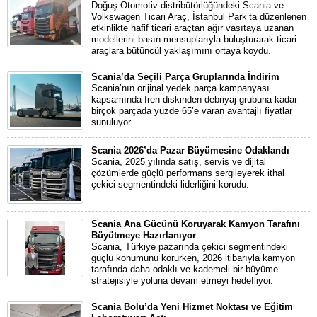
Doğuş Otomotiv distribütörlüğündeki Scania ve
Volkswagen Ticari Araç, İstanbul Park’ta düzenlenen
etkinlikte hafif ticari araçtan ağır vasıtaya uzanan
modellerini basın mensuplarıyla buluşturarak ticari
araçlara bütüncül yaklaşımını ortaya koydu.
Scania’da Seçili Parça Gruplarında İndirim
Scania’nın orijinal yedek parça kampanyası
kapsamında fren diskinden debriyaj grubuna kadar
birçok parçada yüzde 65’e varan avantajlı fiyatlar
sunuluyor.
Scania 2026’da Pazar Büyümesine Odaklandı
Scania, 2025 yılında satış, servis ve dijital
çözümlerde güçlü performans sergileyerek ithal
çekici segmentindeki liderliğini korudu.
Scania Ana Gücünü Koruyarak Kamyon Tarafını
Büyütmeye Hazırlanıyor
Scania, Türkiye pazarında çekici segmentindeki
güçlü konumunu korurken, 2026 itibarıyla kamyon
tarafında daha odaklı ve kademeli bir büyüme
stratejisiyle yoluna devam etmeyi hedefliyor.
Scania Bolu’da Yeni Hizmet Noktası ve Eğitim