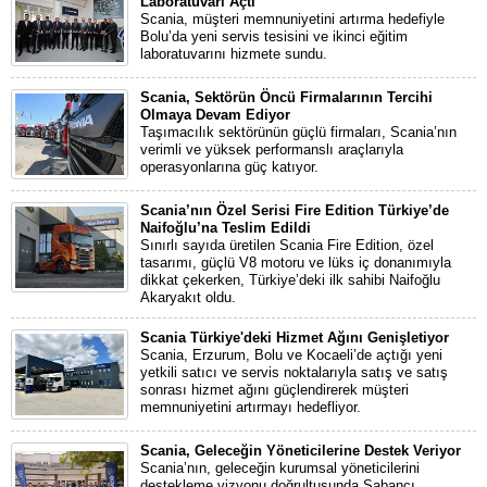
Laboratuvarı Açtı
Scania, müşteri memnuniyetini artırma hedefiyle
Bolu’da yeni servis tesisini ve ikinci eğitim
laboratuvarını hizmete sundu.
Scania, Sektörün Öncü Firmalarının Tercihi
Olmaya Devam Ediyor
Taşımacılık sektörünün güçlü firmaları, Scania’nın
verimli ve yüksek performanslı araçlarıyla
operasyonlarına güç katıyor.
Scania’nın Özel Serisi Fire Edition Türkiye’de
Naifoğlu’na Teslim Edildi
Sınırlı sayıda üretilen Scania Fire Edition, özel
tasarımı, güçlü V8 motoru ve lüks iç donanımıyla
dikkat çekerken, Türkiye’deki ilk sahibi Naifoğlu
Akaryakıt oldu.
Scania Türkiye'deki Hizmet Ağını Genişletiyor
Scania, Erzurum, Bolu ve Kocaeli’de açtığı yeni
yetkili satıcı ve servis noktalarıyla satış ve satış
sonrası hizmet ağını güçlendirerek müşteri
memnuniyetini artırmayı hedefliyor.
Scania, Geleceğin Yöneticilerine Destek Veriyor
Scania’nın, geleceğin kurumsal yöneticilerini
destekleme vizyonu doğrultusunda Sabancı