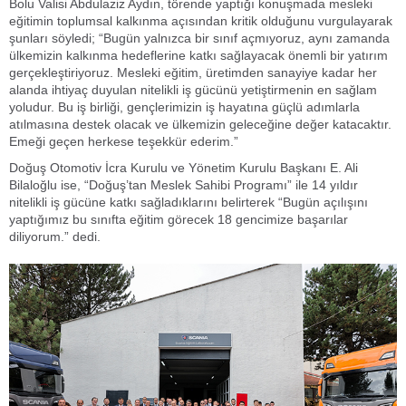
Bolu Valisi Abdulaziz Aydın, törende yaptığı konuşmada mesleki
eğitimin toplumsal kalkınma açısından kritik olduğunu vurgulayarak
şunları söyledi; “Bugün yalnızca bir sınıf açmıyoruz, aynı zamanda
ülkemizin kalkınma hedeflerine katkı sağlayacak önemli bir yatırım
gerçekleştiriyoruz. Mesleki eğitim, üretimden sanayiye kadar her
alanda ihtiyaç duyulan nitelikli iş gücünü yetiştirmenin en sağlam
yoludur. Bu iş birliği, gençlerimizin iş hayatına güçlü adımlarla
atılmasına destek olacak ve ülkemizin geleceğine değer katacaktır.
Emeği geçen herkese teşekkür ederim.”
Doğuş Otomotiv İcra Kurulu ve Yönetim Kurulu Başkanı E. Ali
Bilaloğlu ise, “Doğuş’tan Meslek Sahibi Programı” ile 14 yıldır
nitelikli iş gücüne katkı sağladıklarını belirterek “Bugün açılışını
yaptığımız bu sınıfta eğitim görecek 18 gencimize başarılar
diliyorum.” dedi.