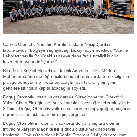
Çarıkcı Otomotiv Yönetim Kurulu Başkanı Necip Çarıkcı,
laboratuvarın bölgeye sağlayacağı katkıyı şöyle açıkladı; “Scania
Laboratuvarı ile Bolu’daki sanayiye daha fazla nitelikli iş gücü
kazandırmayı hedefliyoruz.”
Bolu İzzet Baysal Mesleki ve Teknik Anadolu Lisesi Müdürü
Muhammed Anbarcı, öğrencilerin bu laboratuvarda teorik bilgilerini
pratiğe dönüştürme fırsatı bulacağını belirterek, iş birliğinin
gençlere istihdam kapısı açacağını söyledi.
Doğuş Otomotiv İnsan Kaynakları ve Süreç Yönetimi Direktörü
Yalçın Cihan Bicioğlu ise, her yıl meslek lisesi öğrencilerinin yüzde
82’sinin Doğuş Otomotiv yetkili satıcılarında staj yaptığını, başarılı
öğrencilerin de istihdam edildiğini vurguladı.
Doğuş Otomotiv’in, otomotiv sektöründe yetişmiş ara eleman
ihtiyacını karşılayarak nitelikli iş gücü oluşturmak hedefiyle
başlattığı “Doğuş’tan Meslek Sahibi Programı” 14 yıldır aralıksız