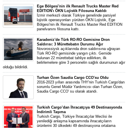
Ege Bölgesi'nin ilk Renault Trucks Master Red
EDITION'ı ÖKN Lojistik Filosuna Katıldı
İzmir merkezli olarak Türkiye genelinde parsiyel
lojistik operasyonları yürüten ÖKN Lojistik, Ege
Bölgesi'nin ilk Renault Trucks Master Red EDITION
panelvanını filosuna kattı.
Karadeniz'de Türk RO-RO Gemisine Dron
Saldırısı: 3 Mürettebatın Durumu Ağır
Novorossiysk açıklarında dron saldırısına uğrayan
Türk RO-RO gemisinde yangın çıktı. Gemide
bulunan 22 mürettebat tahliye edilirken, ilk
belirlemelere göre 3 personelin sağlık durumunun ağır
olduğu bildirildi.
Turhan Özen Saudia Cargo CCO'su Oldu
2016-2023 yılları arasında THY'nin Turkish Cargo'dan
sorumlu Genel Müdür Yardımcısı olan Turhan Özen,
Saudia Cargo CCO' su olarak atandı.
Turkish Cargo’dan İhracatçıya 49 Destinasyonda
İndirimli Taşıma
Turkish Cargo, Türkiye İhracatçılar Meclisi ile
yenilediği anlaşma kapsamında ihracatçıların
ürünlerini 30 ülkedeki 49 destinasyona ortalama