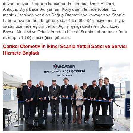
devam ediyor. Program kapsamında İstanbul, İzmir, Ankara,
Antalya, Diyarbakır, Adıyaman, Konya şehirlerinde toplam 11
meslek lisesinde yer alan Doğuş Otomotiv Volkswagen ve Scania
Laboratuvarları’nda bugüne kadar 4 bin 650 öğrenciye bin iki yüz
saatin üzerinde eğitim verildi. Açılışı gerçekleştirilen Bolu İzzet
Baysal Mesleki ve Teknik Anadolu Lisesi “Scania Laboratuvarı”nda
ilk etapta 18 öğrenci eğitim görecek.
Çarıkcı Otomotiv’in İkinci Scania Yetkili Satıcı ve Servisi
Hizmete Başladı