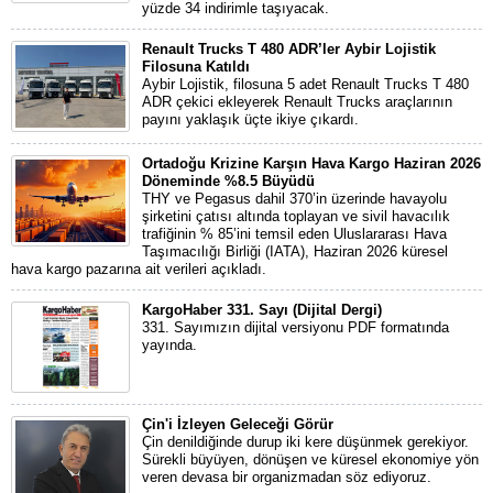
yüzde 34 indirimle taşıyacak.
Renault Trucks T 480 ADR’ler Aybir Lojistik
Filosuna Katıldı
Aybir Lojistik, filosuna 5 adet Renault Trucks T 480
ADR çekici ekleyerek Renault Trucks araçlarının
payını yaklaşık üçte ikiye çıkardı.
Ortadoğu Krizine Karşın Hava Kargo Haziran 2026
Döneminde %8.5 Büyüdü
THY ve Pegasus dahil 370’in üzerinde havayolu
şirketini çatısı altında toplayan ve sivil havacılık
trafiğinin % 85’ini temsil eden Uluslararası Hava
Taşımacılığı Birliği (IATA), Haziran 2026 küresel
hava kargo pazarına ait verileri açıkladı.
KargoHaber 331. Sayı (Dijital Dergi)
331. Sayımızın dijital versiyonu PDF formatında
yayında.
Çin'i İzleyen Geleceği Görür
Çin denildiğinde durup iki kere düşünmek gerekiyor.
Sürekli büyüyen, dönüşen ve küresel ekonomiye yön
veren devasa bir organizmadan söz ediyoruz.