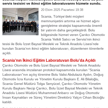
servis tesisini ve ikinci eğitim laboratuvarını hizmete sundu.
20 Ekim 2025 Pazartesi 19:38
Scania, Türkiye’deki müşteri
memnuniyetini artırma ve hizmet ağını
genişletme stratejisi kapsamında önemli
bir yatırım daha gerçekleştirdi. Bolu
bölgesinde hizmet veren Çarıkcı Otomotiv
Scania Yetkili Satıcı ve Servisi’nin ikinci
tesisi ile Bolu İzzet Baysal Mesleki ve Teknik Anadolu Lisesi’nde
kurulan Scania’nın ikinci eğitim laboratuvarı, düzenlenen törenlerle
açıldı.
Scania’nın İkinci Eğitim Laboratuvarı Bolu’da Açıldı
Çarıkcı Otomotiv ve Bolu İzzet Baysal Mesleki ve Teknik Anadolu
Lisesi arasında imzalanan protokol kapsamında kurulan “Scania
Laboratuvarı”nın açılış törenine Bolu Valisi Abdulaziz Aydın, Doğuş
Otomotiv İcra Kurulu ve Yönetim Kurulu Başkanı E. Ali Bilaloğlu,
Scania Genel Müdürü Tolga Senyücel, Çarıkcı Otomotiv Yönetim
Kurulu Başkanı Necip Çarıkcı, Bolu İzzet Baysal Mesleki ve Teknik
Anadolu Lisesi Müdürü Muhammed Anbarcı ve Doğuş Otomotiv
İnsan Kaynakları ve Süreç Yönetimi Direktörü Yalçın Cihan Bicioğlu
katıldı.