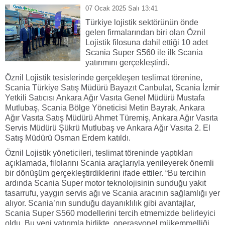
07 Ocak 2025 Salı 13:41
Türkiye lojistik sektörünün önde
gelen firmalarından biri olan Öznil
Lojistik filosuna dahil ettiği 10 adet
Scania Super S560 ile ilk Scania
yatırımını gerçekleştirdi.
Öznil Lojistik tesislerinde gerçekleşen teslimat törenine,
Scania Türkiye Satış Müdürü Bayazıt Canbulat, Scania İzmir
Yetkili Satıcısı Ankara Ağır Vasıta Genel Müdürü Mustafa
Mutlubaş, Scania Bölge Yöneticisi Metin Bayrak, Ankara
Ağır Vasıta Satış Müdürü Ahmet Türemiş, Ankara Ağır Vasıta
Servis Müdürü Şükrü Mutlubaş ve Ankara Ağır Vasıta 2. El
Satış Müdürü Osman Erdem katıldı.
Öznil Lojistik yöneticileri, teslimat töreninde yaptıkları
açıklamada, filolarını Scania araçlarıyla yenileyerek önemli
bir dönüşüm gerçekleştirdiklerini ifade ettiler. “Bu tercihin
ardında Scania Super motor teknolojisinin sunduğu yakıt
tasarrufu, yaygın servis ağı ve Scania aracının sağlamlığı yer
alıyor. Scania’nın sunduğu dayanıklılık gibi avantajlar,
Scania Super S560 modellerini tercih etmemizde belirleyici
oldu. Bu yeni yatırımla birlikte, operasyonel mükemmelliği