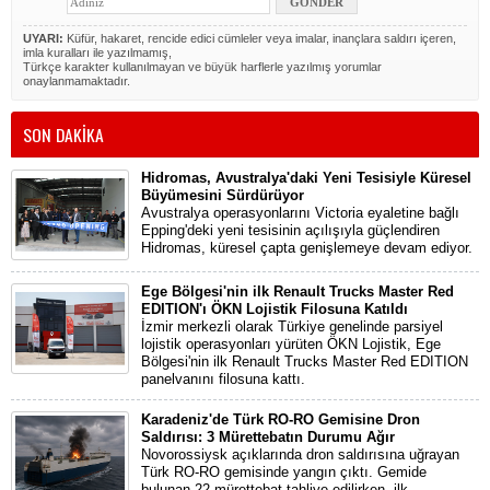
UYARI:
Küfür, hakaret, rencide edici cümleler veya imalar, inançlara saldırı içeren,
imla kuralları ile yazılmamış,
Türkçe karakter kullanılmayan ve büyük harflerle yazılmış yorumlar
onaylanmamaktadır.
SON DAKİKA
Hidromas, Avustralya'daki Yeni Tesisiyle Küresel
Büyümesini Sürdürüyor
Avustralya operasyonlarını Victoria eyaletine bağlı
Epping'deki yeni tesisinin açılışıyla güçlendiren
Hidromas, küresel çapta genişlemeye devam ediyor.
Ege Bölgesi'nin ilk Renault Trucks Master Red
EDITION'ı ÖKN Lojistik Filosuna Katıldı
İzmir merkezli olarak Türkiye genelinde parsiyel
lojistik operasyonları yürüten ÖKN Lojistik, Ege
Bölgesi'nin ilk Renault Trucks Master Red EDITION
panelvanını filosuna kattı.
Karadeniz'de Türk RO-RO Gemisine Dron
Saldırısı: 3 Mürettebatın Durumu Ağır
Novorossiysk açıklarında dron saldırısına uğrayan
Türk RO-RO gemisinde yangın çıktı. Gemide
bulunan 22 mürettebat tahliye edilirken, ilk