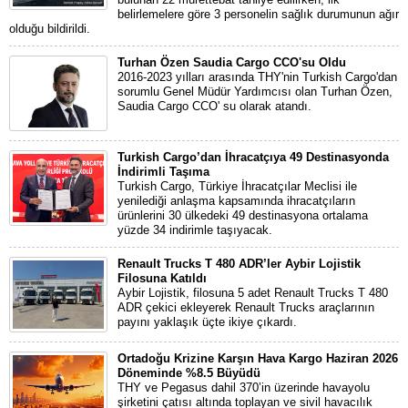
belirlemelere göre 3 personelin sağlık durumunun ağır
olduğu bildirildi.
Turhan Özen Saudia Cargo CCO'su Oldu
2016-2023 yılları arasında THY'nin Turkish Cargo'dan
sorumlu Genel Müdür Yardımcısı olan Turhan Özen,
Saudia Cargo CCO' su olarak atandı.
Turkish Cargo’dan İhracatçıya 49 Destinasyonda
İndirimli Taşıma
Turkish Cargo, Türkiye İhracatçılar Meclisi ile
yenilediği anlaşma kapsamında ihracatçıların
ürünlerini 30 ülkedeki 49 destinasyona ortalama
yüzde 34 indirimle taşıyacak.
Renault Trucks T 480 ADR’ler Aybir Lojistik
Filosuna Katıldı
Aybir Lojistik, filosuna 5 adet Renault Trucks T 480
ADR çekici ekleyerek Renault Trucks araçlarının
payını yaklaşık üçte ikiye çıkardı.
Ortadoğu Krizine Karşın Hava Kargo Haziran 2026
Döneminde %8.5 Büyüdü
THY ve Pegasus dahil 370’in üzerinde havayolu
şirketini çatısı altında toplayan ve sivil havacılık