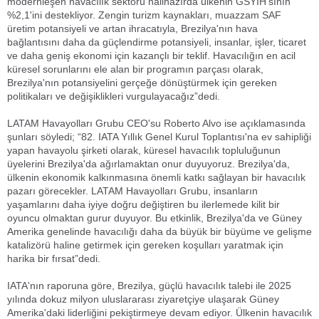
modernleşen havacılık sektörü halihazırda ülkenin GSYİH'sının
%2,1'ini destekliyor. Zengin turizm kaynakları, muazzam SAF
üretim potansiyeli ve artan ihracatıyla, Brezilya'nın hava
bağlantısını daha da güçlendirme potansiyeli, insanlar, işler, ticaret
ve daha geniş ekonomi için kazançlı bir teklif. Havacılığın en acil
küresel sorunlarını ele alan bir programın parçası olarak,
Brezilya'nın potansiyelini gerçeğe dönüştürmek için gereken
politikaları ve değişiklikleri vurgulayacağız”dedi.
LATAM Havayolları Grubu CEO'su Roberto Alvo ise açıklamasında
şunları söyledi; “82. IATA Yıllık Genel Kurul Toplantısı'na ev sahipliği
yapan havayolu şirketi olarak, küresel havacılık topluluğunun
üyelerini Brezilya'da ağırlamaktan onur duyuyoruz. Brezilya'da,
ülkenin ekonomik kalkınmasına önemli katkı sağlayan bir havacılık
pazarı görecekler. LATAM Havayolları Grubu, insanların
yaşamlarını daha iyiye doğru değiştiren bu ilerlemede kilit bir
oyuncu olmaktan gurur duyuyor. Bu etkinlik, Brezilya'da ve Güney
Amerika genelinde havacılığı daha da büyük bir büyüme ve gelişme
katalizörü haline getirmek için gereken koşulları yaratmak için
harika bir fırsat”dedi.
IATA'nın raporuna göre, Brezilya, güçlü havacılık talebi ile 2025
yılında dokuz milyon uluslararası ziyaretçiye ulaşarak Güney
Amerika'daki liderliğini pekiştirmeye devam ediyor. Ülkenin havacılık