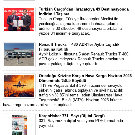
Turkish Cargo’dan İhracatçıya 49 Destinasyonda
İndirimli Taşıma
Turkish Cargo, Türkiye İhracatçılar Meclisi ile
yenilediği anlaşma kapsamında ihracatçıların
ürünlerini 30 ülkedeki 49 destinasyona ortalama
yüzde 34 indirimle taşıyacak.
Renault Trucks T 480 ADR’ler Aybir Lojistik
Filosuna Katıldı
Aybir Lojistik, filosuna 5 adet Renault Trucks T 480
ADR çekici ekleyerek Renault Trucks araçlarının
payını yaklaşık üçte ikiye çıkardı.
Ortadoğu Krizine Karşın Hava Kargo Haziran 2026
Döneminde %8.5 Büyüdü
THY ve Pegasus dahil 370’in üzerinde havayolu
şirketini çatısı altında toplayan ve sivil havacılık
trafiğinin % 85’ini temsil eden Uluslararası Hava
Taşımacılığı Birliği (IATA), Haziran 2026 küresel
hava kargo pazarına ait verileri açıkladı.
KargoHaber 331. Sayı (Dijital Dergi)
331. Sayımızın dijital versiyonu PDF formatında
yayında.