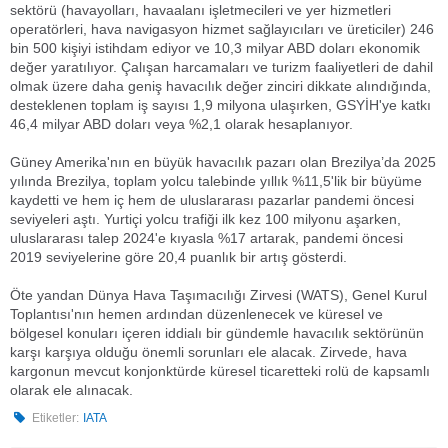
sektörü (havayolları, havaalanı işletmecileri ve yer hizmetleri
operatörleri, hava navigasyon hizmet sağlayıcıları ve üreticiler) 246
bin 500 kişiyi istihdam ediyor ve 10,3 milyar ABD doları ekonomik
değer yaratılıyor. Çalışan harcamaları ve turizm faaliyetleri de dahil
olmak üzere daha geniş havacılık değer zinciri dikkate alındığında,
desteklenen toplam iş sayısı 1,9 milyona ulaşırken, GSYİH'ye katkı
46,4 milyar ABD doları veya %2,1 olarak hesaplanıyor.
Güney Amerika'nın en büyük havacılık pazarı olan Brezilya’da 2025
yılında Brezilya, toplam yolcu talebinde yıllık %11,5'lik bir büyüme
kaydetti ve hem iç hem de uluslararası pazarlar pandemi öncesi
seviyeleri aştı. Yurtiçi yolcu trafiği ilk kez 100 milyonu aşarken,
uluslararası talep 2024'e kıyasla %17 artarak, pandemi öncesi
2019 seviyelerine göre 20,4 puanlık bir artış gösterdi.
Öte yandan Dünya Hava Taşımacılığı Zirvesi (WATS), Genel Kurul
Toplantısı'nın hemen ardından düzenlenecek ve küresel ve
bölgesel konuları içeren iddialı bir gündemle havacılık sektörünün
karşı karşıya olduğu önemli sorunları ele alacak. Zirvede, hava
kargonun mevcut konjonktürde küresel ticaretteki rolü de kapsamlı
olarak ele alınacak.
Etiketler:
IATA