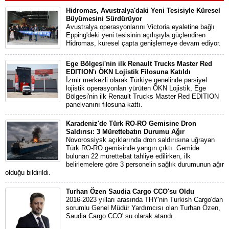
Hidromas, Avustralya'daki Yeni Tesisiyle Küresel
Büyümesini Sürdürüyor
Avustralya operasyonlarını Victoria eyaletine bağlı
Epping'deki yeni tesisinin açılışıyla güçlendiren
Hidromas, küresel çapta genişlemeye devam ediyor.
Ege Bölgesi'nin ilk Renault Trucks Master Red
EDITION'ı ÖKN Lojistik Filosuna Katıldı
İzmir merkezli olarak Türkiye genelinde parsiyel
lojistik operasyonları yürüten ÖKN Lojistik, Ege
Bölgesi'nin ilk Renault Trucks Master Red EDITION
panelvanını filosuna kattı.
Karadeniz'de Türk RO-RO Gemisine Dron
Saldırısı: 3 Mürettebatın Durumu Ağır
Novorossiysk açıklarında dron saldırısına uğrayan
Türk RO-RO gemisinde yangın çıktı. Gemide
bulunan 22 mürettebat tahliye edilirken, ilk
belirlemelere göre 3 personelin sağlık durumunun ağır
olduğu bildirildi.
Turhan Özen Saudia Cargo CCO'su Oldu
2016-2023 yılları arasında THY'nin Turkish Cargo'dan
sorumlu Genel Müdür Yardımcısı olan Turhan Özen,
Saudia Cargo CCO' su olarak atandı.