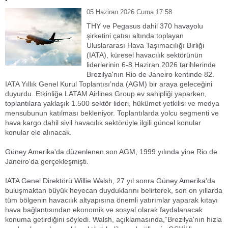
05 Haziran 2026 Cuma 17:58
THY ve Pegasus dahil 370 havayolu
şirketini çatısı altında toplayan
Uluslararası Hava Taşımacılığı Birliği
(IATA), küresel havacılık sektörünün
liderlerinin 6-8 Haziran 2026 tarihlerinde
Brezilya'nın Rio de Janeiro kentinde 82.
IATA Yıllık Genel Kurul Toplantısı’nda (AGM) bir araya geleceğini
duyurdu. Etkinliğe LATAM Airlines Group ev sahipliği yaparken,
toplantılara yaklaşık 1.500 sektör lideri, hükümet yetkilisi ve medya
mensubunun katılması bekleniyor. Toplantılarda yolcu segmenti ve
hava kargo dahil sivil havacılık sektörüyle ilgili güncel konular
konular ele alınacak.
Güney Amerika'da düzenlenen son AGM, 1999 yılında yine Rio de
Janeiro'da gerçekleşmişti.
IATA Genel Direktörü Willie Walsh, 27 yıl sonra Güney Amerika'da
buluşmaktan büyük heyecan duyduklarını belirterek, son on yıllarda
tüm bölgenin havacılık altyapısına önemli yatırımlar yaparak kıtayı
hava bağlantısından ekonomik ve sosyal olarak faydalanacak
konuma getirdiğini söyledi. Walsh, açıklamasında,”Brezilya'nın hızla