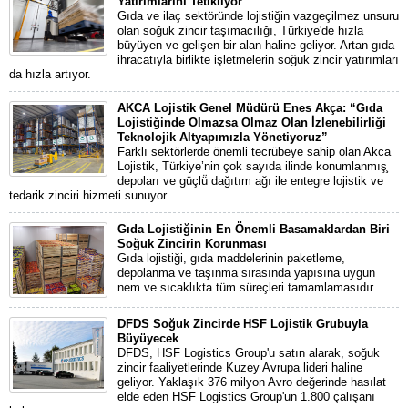
Yatırımlarını Tetikliyor
Gıda ve ilaç sektöründe lojistiğin vazgeçilmez unsuru
olan soğuk zincir taşımacılığı, Türkiye'de hızla
büyüyen ve gelişen bir alan haline geliyor. Artan gıda
ihracatıyla birlikte işletmelerin soğuk zincir yatırımları
da hızla artıyor.
AKCA Lojistik Genel Müdürü Enes Akça: “Gıda
Lojistiğinde Olmazsa Olmaz Olan İzlenebilirliği
Teknolojik Altyapımızla Yönetiyoruz”
Farklı sektörlerde önemli tecrübeye sahip olan Akca
Lojistik, Türkiye’nin çok sayıda ilinde konumlanmış̧
depoları ve güçlü̈ dağıtım ağı ile entegre lojistik ve
tedarik zinciri hizmeti sunuyor.
Gıda Lojistiğinin En Önemli Basamaklardan Biri
Soğuk Zincirin Korunması
Gıda lojistiği, gıda maddelerinin paketleme,
depolanma ve taşınma sırasında yapısına uygun
nem ve sıcaklıkta tüm süreçleri tamamlamasıdır.
DFDS Soğuk Zincirde HSF Lojistik Grubuyla
Büyüyecek
DFDS, HSF Logistics Group'u satın alarak, soğuk
zincir faaliyetlerinde Kuzey Avrupa lideri haline
geliyor. Yaklaşık 376 milyon Avro değerinde hasılat
elde eden HSF Logistics Group'un 1.800 çalışanı