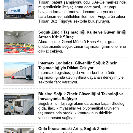
Tırsan, patent şampiyonu ödüllü Ar-Ge merkezinde,
müşterilerinin ihtiyaçlarına göre şasi, üst yapı,
havalandırma sistemi ve donanımları yeniden
tasarlanan ve hafifletilen ileri nesil Frigo ürün ailesi
Tırsan Buz Frigo’yu sektörle buluşturuyor.
Soğuk Zincir Taşımacılığı Kalite ve Güvenilirliği
Artıran Kritik Süreç
Akca Lojistik Genel Müdürü Enes Akça, gıda
endüstrisinde soğuk zincir taşımacılığının önemine
dikkat çekiyor.
Intermax Logistics, Güvenilir Soğuk Zincir
Taşımacılığıyla Dikkat Çekiyor
Intermax Logistics, gıda ve ısı kontrollü ürün
taşımacılığında uzun yıllara dayanan deneyimiyle
sektörde fark yaratıyor.
Bluelog Soğuk Zincir Güvenliğini Teknoloji ve
İnovasyonla Sağlıyor
Soğuk zincir lojistiği alanında uzmanlaşan Bluelog,
gıda, ilaç, kimyasallar ve biyomedikal ürünlerin
taşınmasında sıcaklık kontrolünün titizlikle
yönetilmesini sağlıyor.
Gıda İhracatındaki Artış, Soğuk Zincir