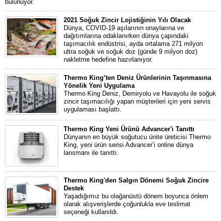
bulunuyor.
2021 Soğuk Zincir Lojistiğinin Yılı Olacak
Dünya, COVID-19 aşılarının onaylarına ve
dağıtımlarına odaklanırken dünya çapındaki
taşımacılık endüstrisi, ayda ortalama 271 milyon
ultra soğuk ve soğuk doz (günde 9 milyon doz)
nakletme hedefine hazırlanıyor.
Thermo King’ten Deniz Ürünlerinin Taşınmasına
Yönelik Yeni Uygulama
Thermo King Deniz, Demiryolu ve Havayolu ile soğuk
zincir taşımacılığı yapan müşterileri için yeni servis
uygulaması başlattı.
Thermo King Yeni Ürünü Advancer'i Tanıttı
Dünyanın en büyük soğutucu ünite üreticisi Thermo
King, yeni ürün serisi Advancer’i online dünya
lansmanı ile tanıttı.
Thermo King'den Salgın Dönemi Soğuk Zincire
Destek
Yaşadığımız bu olağanüstü dönem boyunca önlem
olarak alışverişlerde çoğunlukla eve teslimat
seçeneği kullanıldı.