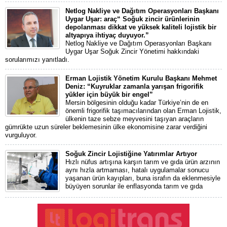
Netlog Nakliye ve Dağıtım Operasyonları Başkanı
Uygar Uşar: araç“ Soğuk zincir ürünlerinin
depolanması dikkat ve yüksek kaliteli lojistik bir
altyapıya ihtiyaç duyuyor.”
Netlog Nakliye ve Dağıtım Operasyonları Başkanı
Uygar Uşar Soğuk Zincir Yönetimi hakkındaki
sorularımızı yanıtladı.
Erman Lojistik Yönetim Kurulu Başkanı Mehmet
Deniz: “Kuyruklar zamanla yarışan frigorifik
yükler için büyük bir engel”
Mersin bölgesinin olduğu kadar Türkiye’nin de en
önemli frigorifik taşımacılarından olan Erman Lojistik,
ülkenin taze sebze meyvesini taşıyan araçların
gümrükte uzun süreler beklemesinin ülke ekonomisine zarar verdiğini
vurguluyor.
Soğuk Zincir Lojistiğine Yatırımlar Artıyor
Hızlı nüfus artışına karşın tarım ve gıda ürün arzının
aynı hızla artmaması, hatalı uygulamalar sonucu
yaşanan ürün kayıpları, buna israfın da eklenmesiyle
büyüyen sorunlar ile enflasyonda tarım ve gıda