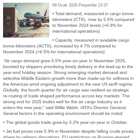
08 Ocak 2026 Perşembe 13:37
• Total demand, measured in cargo tonne-
kilometers (CTK), rose by 5.5% compared
to November 2024 levels (+6.9% for
international operations).
• Capacity, measured in available cargo
tonne-kilometers (ACTK), increased by 4.7% compared to
November 2024 (+6.5% for international operations).
“Air cargo demand grew 5.5% year-on-year in November 2025,
boosted by shippers prioritizing timely delivery in the lead-up to the
year-end holiday season. Strong emerging market demand and
selective Middle Eastern growth more than made-up for softness in
the Americas amid ongoing adjustment to the new US tariff regime.
Globally, the fourth quarter for air cargo was resilient as strategic
re-routing of trade shaped performance across key markets. The
strong end for 2025 bodes well for the air cargo industry as it
enters the new year,” said Willie Walsh, IATA’s Director General.
Several factors in the operating environment should be noted:
• The global goods trade grew by 3.2% year-on-year in October.
• Jet fuel prices rose 5.9% in November despite falling crude prices,
driven by refinery disruptions, EU restrictions on Russian-derived