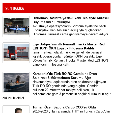
SON DAKİKA
Hidromas, Avustralya'daki Yeni Tesisiyle Küresel
Büyümesini Sürdürüyor
Avustralya operasyonlarını Victoria eyaletine bağlı
Epping'deki yeni tesisinin açılışıyla güçlendiren
Hidromas, küresel çapta genişlemeye devam ediyor.
Ege Bölgesi'nin ilk Renault Trucks Master Red
EDITION'ı ÖKN Lojistik Filosuna Katıldı
İzmir merkezli olarak Türkiye genelinde parsiyel
lojistik operasyonları yürüten ÖKN Lojistik, Ege
Bölgesi'nin ilk Renault Trucks Master Red EDITION
panelvanını filosuna kattı.
Karadeniz'de Türk RO-RO Gemisine Dron
Saldırısı: 3 Mürettebatın Durumu Ağır
Novorossiysk açıklarında dron saldırısına uğrayan
Türk RO-RO gemisinde yangın çıktı. Gemide
bulunan 22 mürettebat tahliye edilirken, ilk
belirlemelere göre 3 personelin sağlık durumunun ağır
olduğu bildirildi.
Turhan Özen Saudia Cargo CCO'su Oldu
2016-2023 yılları arasında THY'nin Turkish Cargo'dan