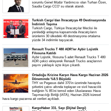
sorumlu Genel Müdür Yardımcısı olan Turhan Özen,
Saudia Cargo CCO' su olarak atandı.
Turkish Cargo’dan İhracatçıya 49 Destinasyonda
İndirimli Taşıma
Turkish Cargo, Türkiye İhracatçılar Meclisi ile
yenilediği anlaşma kapsamında ihracatçıların
ürünlerini 30 ülkedeki 49 destinasyona ortalama
yüzde 34 indirimle taşıyacak.
Renault Trucks T 480 ADR’ler Aybir Lojistik
Filosuna Katıldı
Aybir Lojistik, filosuna 5 adet Renault Trucks T 480
ADR çekici ekleyerek Renault Trucks araçlarının
payını yaklaşık üçte ikiye çıkardı.
Ortadoğu Krizine Karşın Hava Kargo Haziran 2026
Döneminde %8.5 Büyüdü
THY ve Pegasus dahil 370’in üzerinde havayolu
şirketini çatısı altında toplayan ve sivil havacılık
trafiğinin % 85’ini temsil eden Uluslararası Hava
Taşımacılığı Birliği (IATA), Haziran 2026 küresel
hava kargo pazarına ait verileri açıkladı.
KargoHaber 331. Sayı (Dijital Dergi)