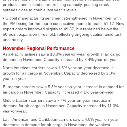
products, and limited spare refining capacity, pushing crack
spreads close to double last year’s levels.
• Global manufacturing sentiment strengthened in November, with
the PMI rising for the fourth consecutive month to reach 51.17. New
export orders improved slightly to 49.87, but remained below the
50-point expansion threshold, reflecting ongoing caution amid tariff
uncertainty.
November Regional Performance
Asia-Pacific airlines saw a 10.3% year-on-year growth in air cargo
demand in November. Capacity increased by 8.4% year-on-year.
North American carriers saw a 1.6% year-on-year decrease in
growth for air cargo in November. Capacity decreased by 2.3%
year-on-year.
European carriers saw a 5.8% year-on-year increase in demand for
air cargo in November. Capacity increased 4.1% year-on-year.
Middle Eastern carriers saw a 7.4% year-on-year increase in
demand for air cargo in November. Capacity increased by 11.0%
year-on-year.
Latin American and Caribbean carriers saw a 4.8% year-on-year
decrease in demand for air cargo in November, the weakest