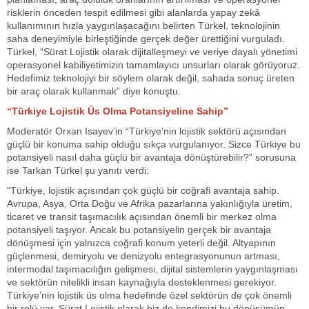
risklerin önceden tespit edilmesi gibi alanlarda yapay zekâ
kullanımının hızla yaygınlaşacağını belirten Türkel, teknolojinin
saha deneyimiyle birleştiğinde gerçek değer ürettiğini vurguladı.
Türkel, “Sürat Lojistik olarak dijitalleşmeyi ve veriye dayalı yönetimi
operasyonel kabiliyetimizin tamamlayıcı unsurları olarak görüyoruz.
Hedefimiz teknolojiyi bir söylem olarak değil, sahada sonuç üreten
bir araç olarak kullanmak” diye konuştu.
“Türkiye Lojistik Üs Olma Potansiyeline Sahip”
Moderatör Orxan Isayev’in “Türkiye’nin lojistik sektörü açısından
güçlü bir konuma sahip olduğu sıkça vurgulanıyor. Sizce Türkiye bu
potansiyeli nasıl daha güçlü bir avantaja dönüştürebilir?” sorusuna
ise Tarkan Türkel şu yanıtı verdi:
“Türkiye, lojistik açısından çok güçlü bir coğrafi avantaja sahip.
Avrupa, Asya, Orta Doğu ve Afrika pazarlarına yakınlığıyla üretim,
ticaret ve transit taşımacılık açısından önemli bir merkez olma
potansiyeli taşıyor. Ancak bu potansiyelin gerçek bir avantaja
dönüşmesi için yalnızca coğrafi konum yeterli değil. Altyapının
güçlenmesi, demiryolu ve denizyolu entegrasyonunun artması,
intermodal taşımacılığın gelişmesi, dijital sistemlerin yaygınlaşması
ve sektörün nitelikli insan kaynağıyla desteklenmesi gerekiyor.
Türkiye’nin lojistik üs olma hedefinde özel sektörün de çok önemli
bir rolü var. Sürat Lojistik olarak biz de kendimizi bu dönüşümün