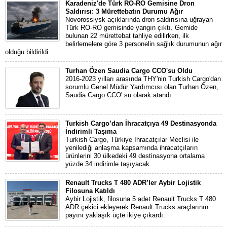
Karadeniz'de Türk RO-RO Gemisine Dron
Saldırısı: 3 Mürettebatın Durumu Ağır
Novorossiysk açıklarında dron saldırısına uğrayan
Türk RO-RO gemisinde yangın çıktı. Gemide
bulunan 22 mürettebat tahliye edilirken, ilk
belirlemelere göre 3 personelin sağlık durumunun ağır
olduğu bildirildi.
Turhan Özen Saudia Cargo CCO'su Oldu
2016-2023 yılları arasında THY'nin Turkish Cargo'dan
sorumlu Genel Müdür Yardımcısı olan Turhan Özen,
Saudia Cargo CCO' su olarak atandı.
Turkish Cargo’dan İhracatçıya 49 Destinasyonda
İndirimli Taşıma
Turkish Cargo, Türkiye İhracatçılar Meclisi ile
yenilediği anlaşma kapsamında ihracatçıların
ürünlerini 30 ülkedeki 49 destinasyona ortalama
yüzde 34 indirimle taşıyacak.
Renault Trucks T 480 ADR’ler Aybir Lojistik
Filosuna Katıldı
Aybir Lojistik, filosuna 5 adet Renault Trucks T 480
ADR çekici ekleyerek Renault Trucks araçlarının
payını yaklaşık üçte ikiye çıkardı.