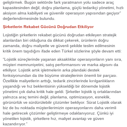
geliştirmek. Bugün sektörde fark yaratmanın yolu sadece araç
kapasitesinden değil, doğru planlama, güçlü tedarikçi yönetimi, hızlı
aksiyon alma kabiliyeti ve güvenilir operasyon yapısından geçiyor”
değerlendirmesinde bulundu.
Şirketlerin Rekabet Gücünü Doğrudan Etkiliyor
Lojistiğin şirketlerin rekabet gücünü doğrudan etkileyen stratejik
alanlardan biri olduğuna da dikkat çekerek, ürünlerin doğru
zamanda, doğru maliyetle ve güvenli şekilde teslim edilmesinin
kritik önem taşıdığını ifade eden Türkel sözlerine şöyle devam etti:
“Lojistik süreçlerinde yaşanan aksaklıklar operasyonların yanı sıra,
müşteri memnuniyetini, satış performansını ve marka algısını da
etkiliyor. Lojistik artık işletmelerin arka plandaki destek
fonksiyonundan da öte büyüme stratejilerinin önemli bir parçası.
Özellikle maliyetlerin arttığı, tedarik zincirlerinde kırılganlıkların
yaşandığı ve hız beklentisinin yükseldiği bir dönemde lojistik
yönetimi çok daha kritik hale geldi. Şirketler lojistik iş ortaklarından
yalnızca araç temini değil, planlama, optimizasyon, esneklik,
görünürlük ve sürdürülebilir çözümler bekliyor. Sürat Lojistik olarak
biz de bu noktada müşterilerimizin operasyonlarını daha verimli
hale getirecek çözümler geliştirmeye odaklanıyoruz. Çünkü iyi
yönetilen lojistik, şirketlere hız, maliyet avantajı ve güven
kazandırıyor.”