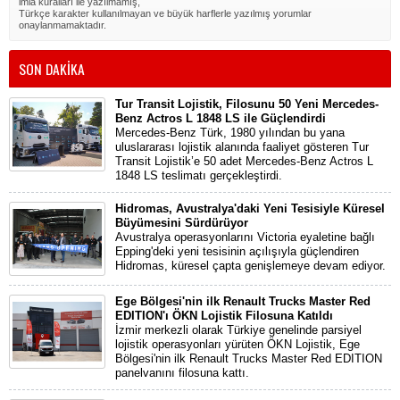
imla kuralları ile yazılmamış,
Türkçe karakter kullanılmayan ve büyük harflerle yazılmış yorumlar
onaylanmamaktadır.
SON DAKİKA
Tur Transit Lojistik, Filosunu 50 Yeni Mercedes-
Benz Actros L 1848 LS ile Güçlendirdi
Mercedes-Benz Türk, 1980 yılından bu yana
uluslararası lojistik alanında faaliyet gösteren Tur
Transit Lojistik’e 50 adet Mercedes-Benz Actros L
1848 LS teslimatı gerçekleştirdi.
Hidromas, Avustralya'daki Yeni Tesisiyle Küresel
Büyümesini Sürdürüyor
Avustralya operasyonlarını Victoria eyaletine bağlı
Epping'deki yeni tesisinin açılışıyla güçlendiren
Hidromas, küresel çapta genişlemeye devam ediyor.
Ege Bölgesi'nin ilk Renault Trucks Master Red
EDITION'ı ÖKN Lojistik Filosuna Katıldı
İzmir merkezli olarak Türkiye genelinde parsiyel
lojistik operasyonları yürüten ÖKN Lojistik, Ege
Bölgesi'nin ilk Renault Trucks Master Red EDITION
panelvanını filosuna kattı.