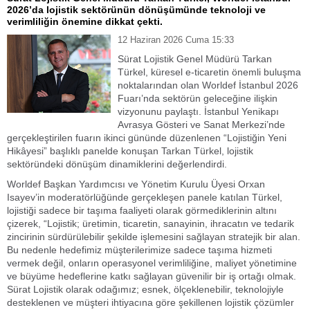
2026’da lojistik sektörünün dönüşümünde teknoloji ve
verimliliğin önemine dikkat çekti.
12 Haziran 2026 Cuma 15:33
Sürat Lojistik Genel Müdürü Tarkan
Türkel, küresel e-ticaretin önemli buluşma
noktalarından olan Worldef İstanbul 2026
Fuarı’nda sektörün geleceğine ilişkin
vizyonunu paylaştı. İstanbul Yenikapı
Avrasya Gösteri ve Sanat Merkezi’nde
gerçekleştirilen fuarın ikinci gününde düzenlenen “Lojistiğin Yeni
Hikâyesi” başlıklı panelde konuşan Tarkan Türkel, lojistik
sektöründeki dönüşüm dinamiklerini değerlendirdi.
Worldef Başkan Yardımcısı ve Yönetim Kurulu Üyesi Orxan
Isayev’in moderatörlüğünde gerçekleşen panele katılan Türkel,
lojistiği sadece bir taşıma faaliyeti olarak görmediklerinin altını
çizerek, “Lojistik; üretimin, ticaretin, sanayinin, ihracatın ve tedarik
zincirinin sürdürülebilir şekilde işlemesini sağlayan stratejik bir alan.
Bu nedenle hedefimiz müşterilerimize sadece taşıma hizmeti
vermek değil, onların operasyonel verimliliğine, maliyet yönetimine
ve büyüme hedeflerine katkı sağlayan güvenilir bir iş ortağı olmak.
Sürat Lojistik olarak odağımız; esnek, ölçeklenebilir, teknolojiyle
desteklenen ve müşteri ihtiyacına göre şekillenen lojistik çözümler