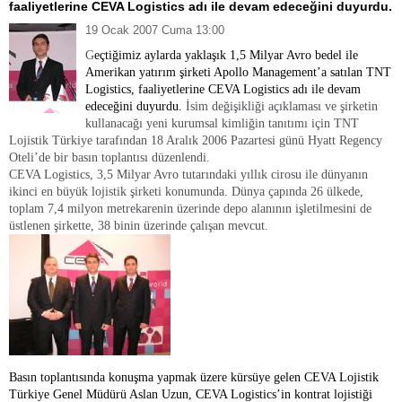
faaliyetlerine CEVA Logistics adı ile devam edeceğini duyurdu.
19 Ocak 2007 Cuma 13:00
G
eçtiğimiz aylarda yaklaşık 1,5 Milyar Avro bedel ile
Amerikan yatırım şirketi Apollo Management’a satılan
TNT
Logistics, faaliyetlerine CEVA Logistics adı ile devam
edeceğini duyurdu.
İsim değişikliği açıklaması ve şirketin
kullanacağı yeni kurumsal kimliğin tanıtımı için TNT
Lojistik Türkiye tarafından
18 Aralık 2006 Pazartesi günü Hyatt Regency
Oteli’de bir basın toplantısı düzenlendi.
CEVA Logistics, 3,5 Milyar Avro tutarındaki yıllık cirosu ile dünyanın
ikinci en büyük lojistik şirketi konumunda. Dünya çapında 26 ülkede,
toplam 7,4 milyon metrekarenin üzerinde depo alanının işletilmesini de
üstlenen şirkette, 38 binin üzerinde çalışan mevcut.
Basın toplantısında konuşma yapmak üzere kürsüye gelen CEVA Lojistik
Türkiye Genel Müdürü Aslan Uzun, CEVA Logistics’in kontrat lojistiği