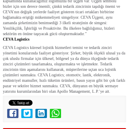
kapsamında kullanacağımız logomuzda bir üçgen var. Üçgen sembolü
bizler için son derece önemli; çünkü tedarik zincirinin taşıdığı önemi ve
CEVA’nın değişik yerlerde faaliyet gösteren ticari ortakları birbirine
bağlamakta eriştiği mükemmeliyeti simgeliyor. CEVA Üçgeni, aynı
zamanda şirketimizin benimsediği 3 ilkeli stratejinin de simgesi:
Yenilikçilik, İşbirliği ve Proaktivite. Bu ilkelere bağlılığımız, bizleri
sektörün en önüne taşıyacak gücü oluşturmaktadır.”
CEVA Logistics
CEVA Logistics küresel lojistik hizmetleri temini ve tedarik zinciri
yönetimi konularında faaliyet gösteriyor. Şirket; büyük ölçekli ulusal ya da
çok uluslu firmalar için ülkesel, bölgesel ya da dünya ölçeğinde tedarik
zinciri çözümleri tasarlamakta, oluşturmakta ve işletmekte. Tedarik
zincirinin tüm aşamalarını kullanarak, müşterilerine uçtan uca lojistik
çözümleri sunmakta. CEVA Logistics; otomotiv, lastik, elektronik,
endüstriyel mamuller, hızlı tüketim ürünleri, basın yayın gibi bir çok farklı
pazar ve sektöre hizmet sunmakta. CEVA, dünyanın en büyük sermaye
yatırımı kurumlarından biri olan Apollo Management, L.P.’ye ait.