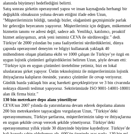
alanında büyümeyi hedeflediğini belirtti.
Satış sonrası şirketin operasyonel yapısı ve insan kaynağında herhangi bir
değişiklik olmaksızın yoluna devam ettiğini ifade eden Uzun,
“Müşterilerimizin bildiği, tanıdığı bizler, olağanüstü geçmişimizle parlak
bir geleceğin heyecanını yaşıyoruz. Müşterilerimiz için değişen, mükemmel
hizmetin tanımı ve adresi değil, sadece adı. Yenilikçi, katılımcı, proaktif
hizmet anlayışımızı, artık yeni ismimiz CEVA ile sürdüreceğiz.” dedi.
Türkiye’de 2000 yılından bu yana faaliyetlerini sürdürdüklerini, dünya
çapında operasyonel deneyim ve bilgiyi kullanarak yaklaşık 40
mühendisten oluşan planlama ekibi ve 1000 çalışan ile Türkiye’ye özgü en
uygun lojistik çözümleri geliştirdiklerini belirten Uzun, şöyle devam etti:
“Türkiye için en uygun çözümleri üretebilme yetimiz, bizi en lokal
uluslararası şirket yapıyor. Üstün teknolojimiz ile müşterilerimizin lojistik
ihtiyaçlarına kalıpların ötesinde, yaratıcı çözümler ile cevap veriyoruz.
Günlük bazda yaklaşık bin araç hareketi gerçekleştiriyor ve 3 bin civarında
noktaya düzenli teslimat yapıyoruz.
Sektörümüzde ISO 9001-14001-18001
alan ilk firma biziz.”
130 bin metrekare depo alanı yönetiliyor
CEVA’nın 2007 yılında da yatırımlarına devam ederek depolama alanını
200 bin metrekarelere taşıyacağını vurgulayan
Uzun,
“Türkiye’deki
operasyonumuzu, Türkiye şartlarına, müşterilerimizin talep ve ihtiyaçlarına
en uygun şekilde cevap verecek şekilde yönetiyoruz. Türkiye’deki
operasyonumuz yıllık yüzde 30 düzeyinde büyüme kaydediyor. Türkiye’de
hali hazırda sahip olduğumuz ağı, 600’ün üzerinde araç parkı, 130 bin m²