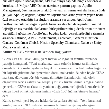
biri olan Apollo Management, ABD ve dünya çapında birçok sektördeki
kuruluşa 16 Milyar ABD Doları üzerinde yatırım yapmış. Apollo
Management, özel sermaye ortaklığı ve yatırım sermayesi alanlarında önde
geliyor. Apollo; dağıtım, taşıma ve lojistik alanlarına yatırım yapan nadir
özel sermaye ortaklığı kuruluşları arasında yer alıyor. Apollo’nun
portföyüne bulunan diğer lojistik firmaları ile olan deneyimleri, kontrat
lojistiği ve taşımacılık alanlarının birleştirilmesinin giderek artan bir önem
arz ettiğini gösterme. Apollo’nun bugüne kadar gerçekleştirdiği yatırımlar
arasında Affinion, AMC Entertainment, Cablecom, General Nutrition
Centers, Goodman Global, Hexion Specialty Chemicals, Nalco ve Unity
Media yer almakta.
Kulik: “CEVA Markası İle Yeniden Doğuyoruz”
CEVA CEO’su Dave Kulik, yeni marka ve logonun tanıtım töreninde
yaptığı konuşmada “Yeni markamız, uzun soluklu hizmet tarihimizde
önemli bir kilomete taşıdır ve büyük bir kuruma ait bir bölümden bağımsız
bir lojistik şirketine dönüşmemizin doruk noktasıdır. Bundan böyle CEVA
markası, dünyanın dört bir yanındaki müşterilerimiz için, teknoloji,
olağanüstü servis kalitesi ve gelişmiş lojistik hizmetlerinin simgesi haline
gelecektir. CEVA markası ile yeniden doğuyoruz ve lojistik hizmetlerinde
dünya lideri olmak için enerjimizin yüzde 100’ünü sarfetmeye hazırız”
dedi.
Kulik, şirketin yeni logosu hakkında da şunları söyledi: “Yeni kurumsal
kimliğimiz - ki 2009 yılında tamamen bu kimliğe geçmiş olacağız-