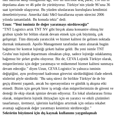
depolama alanı ve 46 şube ile yürütüyoruz. Türkiye’nin yüzde 96’sına 36
saat içerisinde ulaşıyoruz. Bu yüzden uluslararası kuruluşlara kendimizi
denetlettiriyoruz. Amerika’daki S&O kurallarına uyum sürecini 2006
yılında tamamladık. Bu konuda tekiz” dedi.
Uzun: “Yeni ismimiz ile değer yaratmayı sürdüreceğiz”
“TNT Logistics artık TNT NV gibi birçok alana konsantre olmuş bir
grubun içinde bir bölüm olarak devam etmek için çok büyümüş, çok
gelişmişti. Tüm dünyada yaratıcılık ve hizmet kalitesi ile gelinen noktada
durmak imkansızdı. Apollo Management tarafından satın alınarak bugün
bağımsız bir kontrat lojistiği şirketi haline geldi. Bu yeni isimle TNT
Grubu’nun lojistik departmanı olmaktan çıkıp, sadece lojistiğe odaklanmış
bağımsız bir şirket grubu oluyoruz. Biz de, CEVA Lojistik Türkiye olarak,
müşterilerimiz için değer yaratmaya ve mükemmel hizmet kalitesi sunmaya
devam edeceğiz.” diyen Uzun, CEVA Logistics’in yalnızca isminin
değiştiğini, aynı profesyonel kadronun görevini sürdürdüğünü ifade ederek
sözlerini şöyle sürdürdü: “Bu satış süreci ile birlikte Türkiye’de de bir
geçiş dönemi yaşandı, ancak bu operasyonlara ve günlük iş akışına etki
etmedi. Bizim için gerçek birer iş ortağı olan müşterilerimizin de güveni ve
desteği ile ekip olarak işimize devam ediyoruz. En lokal uluslararası firma
olarak, müşterilerin lojistik ihtiyaçları için en yaratıcı ve etkili çözümleri
tasarlamayı, üretmeyi, işlerinin karlılığını artırmak için onlara rekabet
avantajı sağlayarak değer yaratmayı kesintisiz sürdüreceğiz.”
Sektörün büyümesi için dış kaynak kullanımı yaygınlaşmalı