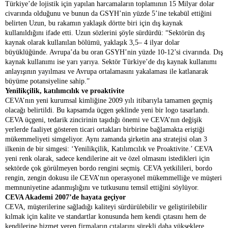
Türkiye’de lojistik için yapılan harcamaların toplamının 15 Milyar dolar
civarında olduğunu ve bunun da GSYH’nin yüzde 5’ine tekabül ettiğini
belirten Uzun, bu rakamın yaklaşık dörtte biri için dış kaynak
kullanıldığını ifade etti.
Uzun
sözlerini şöyle sürdürdü: “Sektörün dış
kaynak olarak kullanılan bölümü, yaklaşık 3,5– 4 ilyar dolar
büyüklüğünde. Avrupa’da bu oran GSYH’nin yüzde 10-12’si civarında. Dış
kaynak kullanımı ise yarı yarıya. Sektör Türkiye’de dış kaynak kullanımı
anlayışının yayılması ve Avrupa ortalamasını yakalaması ile katlanarak
büyüme potansiyeline sahip.”
Yenilikçilik, katılımcılık ve proaktivite
CEVA’nın yeni kurumsal kimliğine 2009 yılı itibarıyla tamamen geçmiş
olacağı belirtildi. Bu kapsamda üçgen şeklinde yeni bir logo tasarlandı.
CEVA üçgeni, tedarik zincirinin taşıdığı önemi ve CEVA’nın değişik
yerlerde faaliyet gösteren ticari ortakları birbirine bağlamakta eriştiği
mükemmeliyeti simgeliyor. Aynı zamanda şirketin ana stratejisi olan 3
ilkenin de bir simgesi: ‘Yenilikçilik, Katılımcılık ve Proaktivite.’ CEVA
yeni renk olarak, sadece kendilerine ait ve özel olmasını istedikleri için
sektörde çok görülmeyen bordo rengini seçmiş. CEVA yetkilileri, bordo
rengin, zengin dokusu ile CEVA’nın operasyonel mükemmelliğe ve müşteri
memnuniyetine adanmışlığını ve tutkusunu temsil ettiğini söylüyor.
CEVA Akademi 2007’de hayata geçiyor
CEVA, müşterilerine sağladığı kaliteyi sürdürülebilir ve geliştirilebilir
kılmak için kalite ve standartlar konusunda hem kendi çıtasını hem de
kendilerine hizmet veren firmaların çıtalarını sürekli daha yükseklere