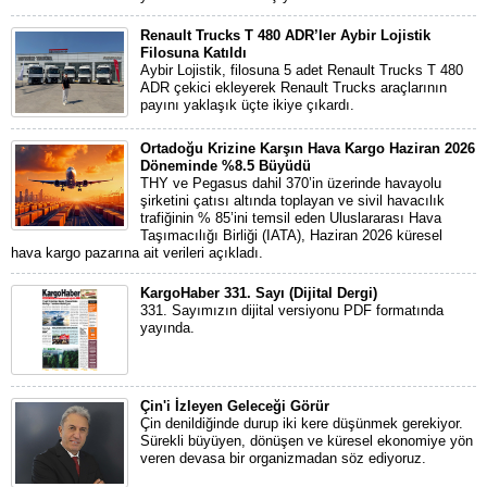
Renault Trucks T 480 ADR’ler Aybir Lojistik
Filosuna Katıldı
Aybir Lojistik, filosuna 5 adet Renault Trucks T 480
ADR çekici ekleyerek Renault Trucks araçlarının
payını yaklaşık üçte ikiye çıkardı.
Ortadoğu Krizine Karşın Hava Kargo Haziran 2026
Döneminde %8.5 Büyüdü
THY ve Pegasus dahil 370’in üzerinde havayolu
şirketini çatısı altında toplayan ve sivil havacılık
trafiğinin % 85’ini temsil eden Uluslararası Hava
Taşımacılığı Birliği (IATA), Haziran 2026 küresel
hava kargo pazarına ait verileri açıkladı.
KargoHaber 331. Sayı (Dijital Dergi)
331. Sayımızın dijital versiyonu PDF formatında
yayında.
Çin'i İzleyen Geleceği Görür
Çin denildiğinde durup iki kere düşünmek gerekiyor.
Sürekli büyüyen, dönüşen ve küresel ekonomiye yön
veren devasa bir organizmadan söz ediyoruz.