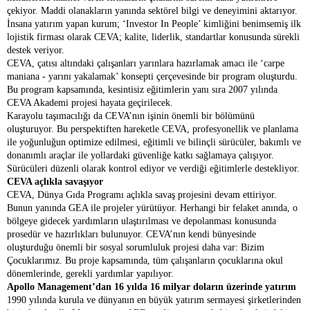
çekiyor. Maddi olanakların yanında sektörel bilgi ve deneyimini aktarıyor.
İnsana yatırım yapan kurum; ‘Investor In People’ kimliğini benimsemiş ilk
lojistik firması olarak CEVA; kalite, liderlik, standartlar konusunda sürekli
destek veriyor.
CEVA, çatısı altındaki çalışanları yarınlara hazırlamak amacı ile ‘carpe
maniana - yarını yakalamak’ konsepti çerçevesinde bir program oluşturdu.
Bu program kapsamında, kesintisiz eğitimlerin yanı sıra 2007 yılında
CEVA Akademi projesi hayata geçirilecek.
Karayolu taşımacılığı da CEVA’nın işinin önemli bir bölümünü
oluşturuyor. Bu perspektiften hareketle CEVA, profesyonellik ve planlama
ile yoğunluğun optimize edilmesi, eğitimli ve bilinçli sürücüler, bakımlı ve
donanımlı araçlar ile yollardaki güvenliğe katkı sağlamaya çalışıyor.
Sürücüleri düzenli olarak kontrol ediyor ve verdiği eğitimlerle destekliyor.
CEVA açlıkla savaşıyor
CEVA, Dünya Gıda Programı açlıkla savaş projesini devam ettiriyor.
Bunun yanında GEA ile projeler yürütüyor. Herhangi bir felaket anında, o
bölgeye gidecek yardımların ulaştırılması ve depolanması konusunda
prosedür ve hazırlıkları bulunuyor. CEVA’nın kendi bünyesinde
oluşturduğu önemli bir sosyal sorumluluk projesi daha var:
Bizim
Çocuklarımız
. Bu proje kapsamında, tüm çalışanların çocuklarına okul
dönemlerinde, gerekli yardımlar yapılıyor.
Apollo Management’dan 16 yılda 16 milyar doların üzerinde yatırım
1990 yılında kurula ve dünyanın en büyük yatırım sermayesi şirketlerinden