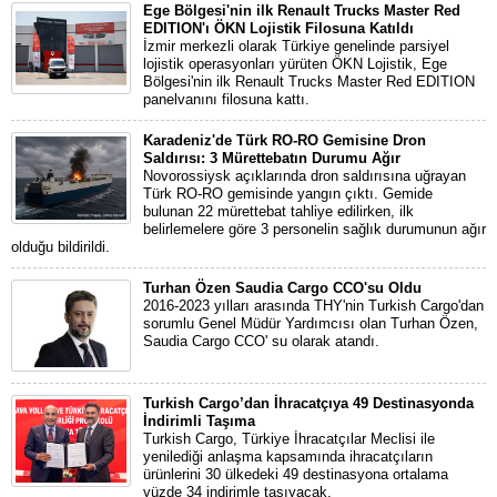
Ege Bölgesi'nin ilk Renault Trucks Master Red
EDITION'ı ÖKN Lojistik Filosuna Katıldı
İzmir merkezli olarak Türkiye genelinde parsiyel
lojistik operasyonları yürüten ÖKN Lojistik, Ege
Bölgesi'nin ilk Renault Trucks Master Red EDITION
panelvanını filosuna kattı.
Karadeniz'de Türk RO-RO Gemisine Dron
Saldırısı: 3 Mürettebatın Durumu Ağır
Novorossiysk açıklarında dron saldırısına uğrayan
Türk RO-RO gemisinde yangın çıktı. Gemide
bulunan 22 mürettebat tahliye edilirken, ilk
belirlemelere göre 3 personelin sağlık durumunun ağır
olduğu bildirildi.
Turhan Özen Saudia Cargo CCO'su Oldu
2016-2023 yılları arasında THY'nin Turkish Cargo'dan
sorumlu Genel Müdür Yardımcısı olan Turhan Özen,
Saudia Cargo CCO' su olarak atandı.
Turkish Cargo’dan İhracatçıya 49 Destinasyonda
İndirimli Taşıma
Turkish Cargo, Türkiye İhracatçılar Meclisi ile
yenilediği anlaşma kapsamında ihracatçıların
ürünlerini 30 ülkedeki 49 destinasyona ortalama
yüzde 34 indirimle taşıyacak.