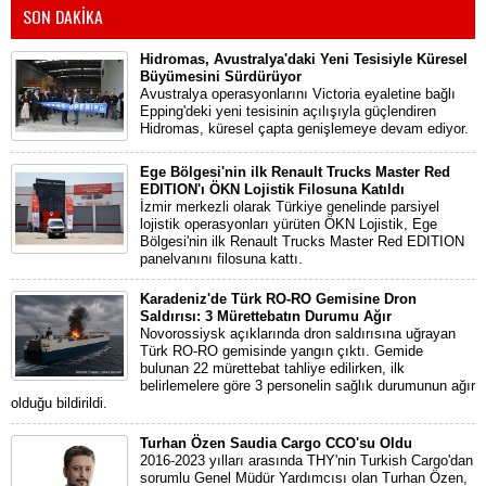
SON DAKİKA
Hidromas, Avustralya'daki Yeni Tesisiyle Küresel
Büyümesini Sürdürüyor
Avustralya operasyonlarını Victoria eyaletine bağlı
Epping'deki yeni tesisinin açılışıyla güçlendiren
Hidromas, küresel çapta genişlemeye devam ediyor.
Ege Bölgesi'nin ilk Renault Trucks Master Red
EDITION'ı ÖKN Lojistik Filosuna Katıldı
İzmir merkezli olarak Türkiye genelinde parsiyel
lojistik operasyonları yürüten ÖKN Lojistik, Ege
Bölgesi'nin ilk Renault Trucks Master Red EDITION
panelvanını filosuna kattı.
Karadeniz'de Türk RO-RO Gemisine Dron
Saldırısı: 3 Mürettebatın Durumu Ağır
Novorossiysk açıklarında dron saldırısına uğrayan
Türk RO-RO gemisinde yangın çıktı. Gemide
bulunan 22 mürettebat tahliye edilirken, ilk
belirlemelere göre 3 personelin sağlık durumunun ağır
olduğu bildirildi.
Turhan Özen Saudia Cargo CCO'su Oldu
2016-2023 yılları arasında THY'nin Turkish Cargo'dan
sorumlu Genel Müdür Yardımcısı olan Turhan Özen,