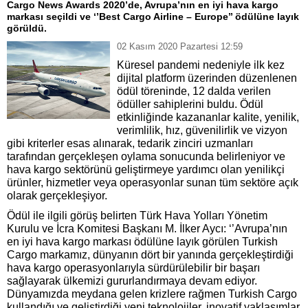
Cargo News Awards 2020’de, Avrupa’nın en iyi hava kargo
markası seçildi ve ‘’Best Cargo Airline – Europe’’ ödülüne layık
görüldü.
02 Kasım 2020 Pazartesi 12:59
Küresel pandemi nedeniyle ilk kez
dijital platform üzerinden düzenlenen
ödül töreninde, 12 dalda verilen
ödüller sahiplerini buldu. Ödül
etkinliğinde kazananlar kalite, yenilik,
verimlilik, hız, güvenilirlik ve vizyon
gibi kriterler esas alınarak, tedarik zinciri uzmanları
tarafından gerçekleşen oylama sonucunda belirleniyor ve
hava kargo sektörünü geliştirmeye yardımcı olan yenilikçi
ürünler, hizmetler veya operasyonlar sunan tüm sektöre açık
olarak gerçekleşiyor.
Ödül ile ilgili görüş belirten
Türk Hava Yolları Yönetim
Kurulu ve İcra Komitesi Başkanı M. İlker Aycı
:
‘’Avrupa’nın
en iyi hava kargo markası ödülüne layık görülen Turkish
Cargo markamız, dünyanın dört bir yanında gerçekleştirdiği
hava kargo operasyonlarıyla sürdürülebilir bir başarı
sağlayarak ülkemizi gururlandırmaya devam ediyor.
Dünyamızda meydana gelen krizlere rağmen Turkish Cargo
kullandığı ve geliştirdiği yeni teknolojiler, inovatif yaklaşımlar