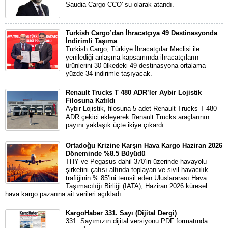
Saudia Cargo CCO' su olarak atandı.
Turkish Cargo’dan İhracatçıya 49 Destinasyonda
İndirimli Taşıma
Turkish Cargo, Türkiye İhracatçılar Meclisi ile
yenilediği anlaşma kapsamında ihracatçıların
ürünlerini 30 ülkedeki 49 destinasyona ortalama
yüzde 34 indirimle taşıyacak.
Renault Trucks T 480 ADR’ler Aybir Lojistik
Filosuna Katıldı
Aybir Lojistik, filosuna 5 adet Renault Trucks T 480
ADR çekici ekleyerek Renault Trucks araçlarının
payını yaklaşık üçte ikiye çıkardı.
Ortadoğu Krizine Karşın Hava Kargo Haziran 2026
Döneminde %8.5 Büyüdü
THY ve Pegasus dahil 370’in üzerinde havayolu
şirketini çatısı altında toplayan ve sivil havacılık
trafiğinin % 85’ini temsil eden Uluslararası Hava
Taşımacılığı Birliği (IATA), Haziran 2026 küresel
hava kargo pazarına ait verileri açıkladı.
KargoHaber 331. Sayı (Dijital Dergi)
331. Sayımızın dijital versiyonu PDF formatında