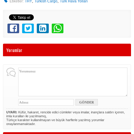
,
,
Etiketler:
THY
Turkish Cargo
Türk Hava Yolları
Yorumlar
UYARI:
Küfür, hakaret, rencide edici cümleler veya imalar, inançlara saldırı içeren,
imla kuralları ile yazılmamış,
Türkçe karakter kullanılmayan ve büyük harflerle yazılmış yorumlar
onaylanmamaktadır.