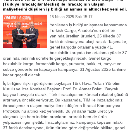
(Türkiye İhracatçılar Meclisi) ile ihracatçının ulaşım
maliyetlerini düşüren iş birliği anlaşmasını altıncı kez yeniledi.
15 Nisan 2025 Salı 15:17
Yenilenen iş birliği anlaşması kapsamında
Turkish Cargo, Anadolu’nun dört bir
yanında üretilen ürünleri, 25 ülkede 37
farklı destinasyona ulaştıracak. Taşımalar,
genel kargoda ortalama yüzde 41,
bozulabilir kargoda ise ortalama yüzde 37
oranında indirimli ücretlerle gerçekleştirilecek. Genel kargo,
bozulabilir kargo, farmasötik kargo, yumurta, balık, et, meyve ve
sebze gönderilerini kapsayan kampanya, 31 Ağustos 2025 tarihine
kadar geçerli olacak.
İş birliğine ilişkin görüşlerini paylaşan Türk Hava Yolları Yönetim
Kurulu ve İcra Komitesi Başkanı Prof. Dr. Ahmet Bolat; “Bayrak
taşıyıcı havayolu olarak, Türk ihracatçısının küresel rekabet gücünü
artırmaya öncelik veriyoruz. Bu kapsamda, TİM ile imzaladığımız
ihracatçımızın ulaşım maliyetlerini düşüren İhracat Kampanyası
Protokolü’nü altıncı kez yeniledik. Bu yıl daha fazla üreticiye
ulaşmak için hem indirim oranlarını artırdık hem de ürün
yelpazesini genişlettik. İhracatçılarımız, kampanya kapsamındaki
37 farklı destinasyona, ürün türüne göre değişmekle birlikte, genel