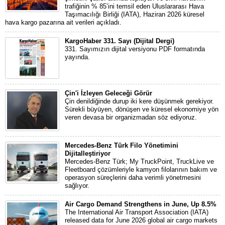
trafiğinin % 85’ini temsil eden Uluslararası Hava
Taşımacılığı Birliği (IATA), Haziran 2026 küresel
hava kargo pazarına ait verileri açıkladı.
KargoHaber 331. Sayı (Dijital Dergi)
331. Sayımızın dijital versiyonu PDF formatında
yayında.
Çin'i İzleyen Geleceği Görür
Çin denildiğinde durup iki kere düşünmek gerekiyor.
Sürekli büyüyen, dönüşen ve küresel ekonomiye yön
veren devasa bir organizmadan söz ediyoruz.
Mercedes-Benz Türk Filo Yönetimini
Dijitalleştiriyor
Mercedes-Benz Türk; My TruckPoint, TruckLive ve
Fleetboard çözümleriyle kamyon filolarının bakım ve
operasyon süreçlerini daha verimli yönetmesini
sağlıyor.
Air Cargo Demand Strengthens in June, Up 8.5%
The International Air Transport Association (IATA)
released data for June 2026 global air cargo markets