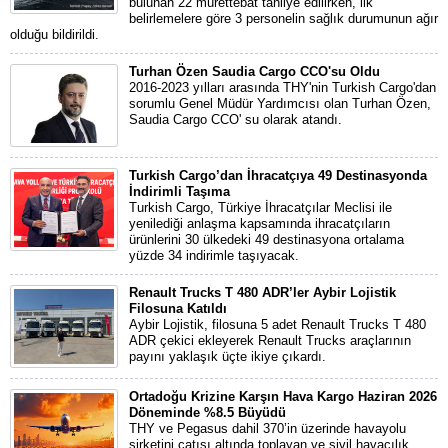
bulunan 22 mürettebat tahliye edilirken, ilk
belirlemelere göre 3 personelin sağlık durumunun ağır
olduğu bildirildi.
Turhan Özen Saudia Cargo CCO'su Oldu
2016-2023 yılları arasında THY'nin Turkish Cargo'dan
sorumlu Genel Müdür Yardımcısı olan Turhan Özen,
Saudia Cargo CCO' su olarak atandı.
Turkish Cargo’dan İhracatçıya 49 Destinasyonda
İndirimli Taşıma
Turkish Cargo, Türkiye İhracatçılar Meclisi ile
yenilediği anlaşma kapsamında ihracatçıların
ürünlerini 30 ülkedeki 49 destinasyona ortalama
yüzde 34 indirimle taşıyacak.
Renault Trucks T 480 ADR’ler Aybir Lojistik
Filosuna Katıldı
Aybir Lojistik, filosuna 5 adet Renault Trucks T 480
ADR çekici ekleyerek Renault Trucks araçlarının
payını yaklaşık üçte ikiye çıkardı.
Ortadoğu Krizine Karşın Hava Kargo Haziran 2026
Döneminde %8.5 Büyüdü
THY ve Pegasus dahil 370’in üzerinde havayolu
şirketini çatısı altında toplayan ve sivil havacılık