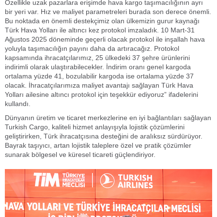
Özellikle uzak pazarlara erişimde hava kargo taşımacılığının ayrı
bir yeri var. Hız ve maliyet parametreleri burada son derece önemli.
Bu noktada en önemli destekçimiz olan ülkemizin gurur kaynağı
Türk Hava Yolları ile altıncı kez protokol imzaladık. 10 Mart-31
Ağustos 2025 döneminde geçerli olacak protokol ile inşallah hava
yoluyla taşımacılığın payını daha da artıracağız. Protokol
kapsamında ihracatçılarımız, 25 ülkedeki 37 şehre ürünlerini
indirimli olarak ulaştırabilecekler. İndirim oranı genel kargoda
ortalama yüzde 41, bozulabilir kargoda ise ortalama yüzde 37
olacak. İhracatçılarımıza maliyet avantajı sağlayan Türk Hava
Yolları ailesine altıncı protokol için teşekkür ediyoruz” ifadelerini
kullandı.
Dünyanın üretim ve ticaret merkezlerine en iyi bağlantıları sağlayan
Turkish Cargo, kaliteli hizmet anlayışıyla lojistik çözümlerini
geliştirirken, Türk ihracatçısına desteğini de aralıksız sürdürüyor.
Bayrak taşıyıcı, artan lojistik taleplere özel ve pratik çözümler
sunarak bölgesel ve küresel ticareti güçlendiriyor.