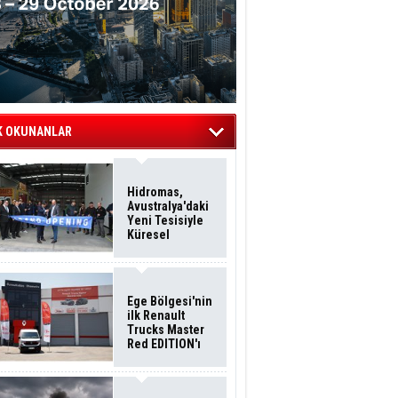
K OKUNANLAR
Hidromas,
Avustralya'daki
Yeni Tesisiyle
Küresel
Büyümesini
Sürdürüyor
Ege Bölgesi'nin
ilk Renault
Trucks Master
Red EDITION'ı
ÖKN Lojistik
Filosuna Katıldı