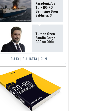
Karadeniz'de
Türk RO-RO
Gemisine Dron
Saldırısı: 3
Mürettebatın
Durumu Ağır
Turhan Özen
Saudia Cargo
CCO'su Oldu
BU AY
|
BU HAFTA
|
DÜN