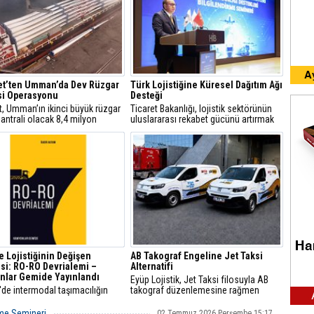
et’ten Umman’da Dev Rüzgar
Türk Lojistiğine Küresel Dağıtım Ağı
si Operasyonu
Desteği
t, Umman’ın ikinci büyük rüzgar
Ticaret Bakanlığı, lojistik sektörünün
santrali olacak 8,4 milyon
uluslararası rekabet gücünü artırmak
k Riyah 1&2 Rüzgar Enerji
amacıyla 13 farklı destek kalemini
i projesindeki operasyonlarını
devreye aldı.
yla tamamladı.
e Lojistiğinin Değişen
AB Takograf Engeline Jet Taksi
si: RO-RO Devrialemi –
Alternatifi
nlar Gemide Yayınlandı
Eyüp Lojistik, Jet Taksi filosuyla AB
'de intermodal taşımacılığın
takograf düzenlemesine rağmen
ine ve lojistik sektörünün
Avrupa’ya 48 saatte teslimat hizmetini
el dönüşümüne ışık tutan RO-
sürdürüyor.
rme Semineri
02 Temmuz 2026 Perşembe 15:17