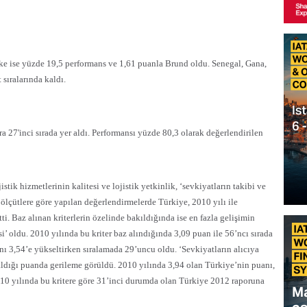
lke ise yüzde 19,5 performans ve 1,61 puanla Brund oldu. Senegal, Gana,
 sıralarında kaldı.
ra 27'inci sırada yer aldı. Performansı yüzde 80,3 olarak değerlendirilen
jistik hizmetlerinin kalitesi ve lojistik yetkinlik, ‘sevkiyatların takibi ve
 ölçütlere göre yapılan değerlendirmelerde Türkiye, 2010 yılı ile
ti. Baz alınan kriterlerin özelinde bakıldığında ise en fazla gelişimin
i’ oldu. 2010 yılında bu kriter baz alındığında 3,09 puan ile 56’ncı sırada
nı 3,54’e yükseltirken sıralamada 29’uncu oldu. ‘Sevkiyatların alıcıya
aldığı puanda gerileme görüldü. 2010 yılında 3,94 olan Türkiye’nin puanı,
10 yılında bu kritere göre 31’inci durumda olan Türkiye 2012 raporuna