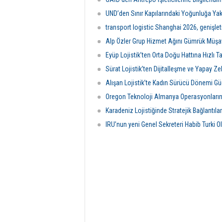
Bölgesi’ni temsil etmeye hak kazandı.
RO Dev
okurlar
UND’den Sınır Kapılarındaki Yoğunluğa Yak
transport logistic Shanghai 2026, genişleti
Alp Özler Grup Hizmet Ağını Gümrük Müşavir
Eyüp Lojistik’ten Orta Doğu Hattına Hızlı 
Sürat Lojistik’ten Dijitalleşme ve Yapay Ze
Alışan Lojistik’te Kadın Sürücü Dönemi Gü
Oregon Teknoloji Almanya Operasyonların
Karadeniz Lojistiğinde Stratejik Bağlantıla
IRU’nun yeni Genel Sekreteri Habib Turki O