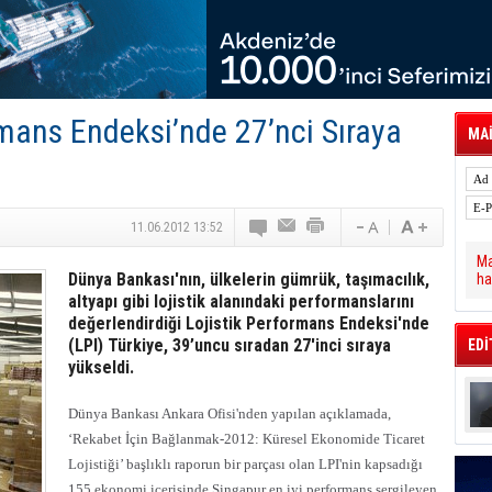
 Hava Kargo Haziran 2026 Döneminde %8.5
tal Dergi)
rür
önetimini Dijitalleştiriyor
thens in June, Up 8.5%
ia ile Güçlendirdi
rmans Endeksi’nde 27’nci Sıraya
 Saadia Zahidi Getirildi. IATA Tarihinde İlk
MAİ
ia Zahidi as Director General
a Ankara ile Hizmet Ağını Güçlendirdi
11.06.2012 13:52
Ma
Dünya Bankası'nın, ülkelerin gümrük, taşımacılık,
ha
altyapı gibi lojistik alanındaki performanslarını
değerlendirdiği Lojistik Performans Endeksi'nde
(LPI) Türkiye, 39’uncu sıradan 27'inci sıraya
EDİ
yükseldi.
Dünya Bankası Ankara Ofisi'nden yapılan açıklamada,
‘Rekabet İçin Bağlanmak-2012: Küresel Ekonomide Ticaret
Lojistiği’ başlıklı raporun bir parçası olan LPI'nin kapsadığı
155 ekonomi içerisinde Singapur en iyi performans sergileyen