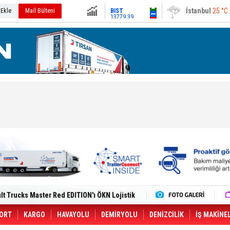
13779.39
Ankara
30 °C
 Ekle
Mail Bülteni
Altın
6659.71
Dolar
47.6791
Euro
55.1258
i Yeni Tesisiyle Küresel Büyümesini
lt Trucks Master Red EDITION'ı ÖKN Lojistik
Gemisine Dron Saldırısı: 3 Mürettebatın
o CCO'su Oldu
tçıya 49 Destinasyonda İndirimli Taşıma
ORT
KARGO
HAVAYOLU
DEMİRYOLU
DENİZCİLİK
İŞ MAKİNE
er Aybir Lojistik Filosuna Katıldı