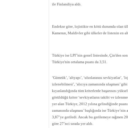
ile Finlandiya aldı.
Endekse göre, lojistikte en kötü durumda olan ü
Kamerun, Maldivler gibi ülkeler de listenin en alt
Türkiye ise LPI’'nin genel listesinde, Çin'den son
Türkiye'nin ortalama puanı da 3,51.
‘Gümrük’, ‘altyapı’, ‘uluslararası sevkiyatlar’, ‘lo
izlenebilmesi’, ‘alıcıya zamanında ulaşması’ gibi
kıyaslandığında tüm kriterlerde başarısını yükselt
görüldüğü kriter ‘sevkiyatların takibi ve izlenmes
yer alan Türkiye, 2012 yılına gelindiğinde puanı
zamanında ulaşması’ başlığında ise Türkiye’nin 
3,87’ye geriledi. Ancak bu gerilemeye rağmen 20
göre 27’nci sırada yer aldı.