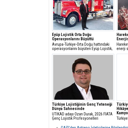
Eyüp Lojistik Orta Doğu
Harek
Operasyonlarını Büyüttü
Enerji
Avrupa-Türkiye-Orta Doğu hattındaki
Hareke
operasyonlarını büyüten Eyüp Lojistik,
enerji 
Orta Doğu’ya gerçekleştirdiği aylık
dolarlı
sefer sayısını 500’e çıkardı.
Santral
başarı
Türkiye Lojistiğinin Genç Yeteneği
Türkiy
Dünya Sahnesinde
Hikâye
Kamyo
UTİKAD adayı Ozan Durak, 2026 FIATA
Genç Lojistik Profesyonelleri
Türkiye
Ödülü’nde Avrupa Bölgesi Birincisi
gelişim
olarak Milano’da Türkiye’yi ve Avrupa
düşüns
GAİD’den Antrepo İşleticilerine Bilgilendi