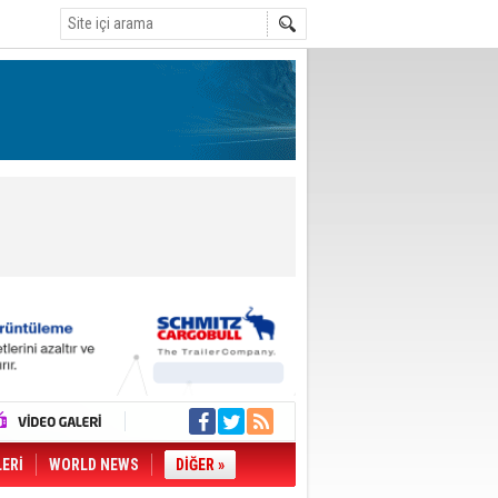
LERİ
WORLD NEWS
DİĞER »