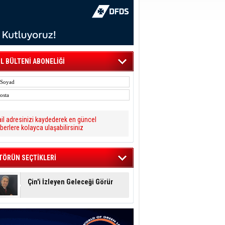
L BÜLTENİ ABONELİĞİ
il adresinizi kaydederek en güncel
berlere kolayca ulaşabilirsiniz
TÖRÜN SEÇTİKLERİ
Çin'i İzleyen Geleceği Görür