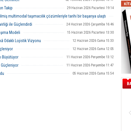
rialemi – Kamyonlar Gemide,
la buluştu.
ın Takip
29 Haziran 2026 Pazartesi 19:14
lmiş multimodal taşımacılık çözümleriyle tarihi bir başarıya ulaştı
29 Haziran 2026 Pazartesi 14:08
liği ile Güçlendirdi
24 Haziran 2026 Çarşamba 16:46
Taşıma Modeli
15 Haziran 2026 Pazartesi 13:30
kâ Odaklı Lojistik Vizyonu
12 Haziran 2026 Cuma 15:33
çleniyor
12 Haziran 2026 Cuma 12:05
ı Büyütüyor
11 Haziran 2026 Perşembe 13:12
r Güçleniyor
11 Haziran 2026 Perşembe 11:47
ldu
05 Haziran 2026 Cuma 15:54
B