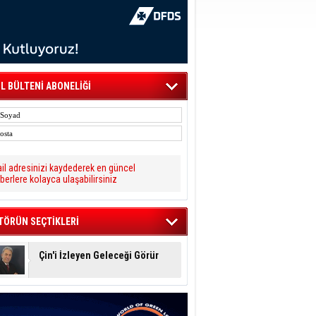
L BÜLTENİ ABONELİĞİ
il adresinizi kaydederek en güncel
berlere kolayca ulaşabilirsiniz
TÖRÜN SEÇTİKLERİ
Çin'i İzleyen Geleceği Görür