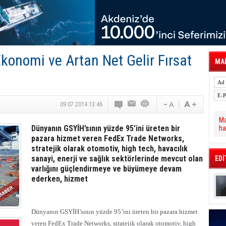
 Hava Kargo Haziran 2026 Döneminde %8.5
tal Dergi)
rür
önetimini Dijitalleştiriyor
thens in June, Up 8.5%
ia ile Güçlendirdi
Ekonomi ve Artan Net Gelir Fırsat
 Saadia Zahidi Getirildi. IATA Tarihinde İlk
MAİ
ia Zahidi as Director General
a Ankara ile Hizmet Ağını Güçlendirdi
09.07.2014 13:46
Ma
Dünyanın GSYİH’sının yüzde 95’ini üreten bir
ha
pazara hizmet veren FedEx Trade Networks,
stratejik olarak otomotiv, high tech, havacılık
sanayi, enerji ve sağlık sektörlerinde mevcut olan
EDİ
varlığını güçlendirmeye ve büyümeye devam
ederken, hizmet
Dünyanın GSYİH’sının yüzde 95’ini üreten bir pazara hizmet
veren FedEx Trade Networks, stratejik olarak otomotiv, high