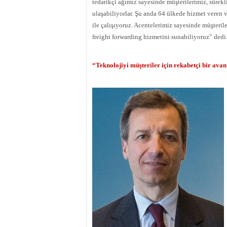
tedarikçi ağımız sayesinde müşterilerimiz, sürekl
ulaşabiliyorlar. Şu anda 64 ülkede hizmet veren 
ile çalışıyoruz. Acentelerimiz sayesinde müşteril
freight forwarding hizmetini sunabiliyoruz” dedi
“Teknolojiyi müşteriler için rekabetçi bir ava