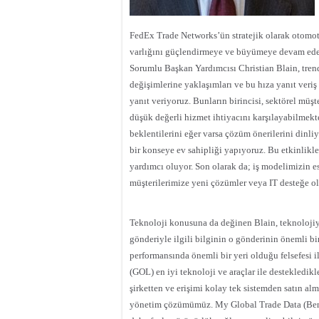
FedEx Trade Networks’ün stratejik olarak otomotiv
varlığını güçlendirmeye ve büyümeye devam ede
Sorumlu Başkan Yardımcısı Christian Blain, tren
değişimlerine yaklaşımları ve bu hıza yanıt veriş 
yanıt veriyoruz. Bunların birincisi, sektörel müşte
düşük değerli hizmet ihtiyacını
karşılayabilmekte
beklentilerini eğer varsa çözüm önerilerini dinl
bir konseye ev sahipliği yapıyoruz. Bu etkinlikl
yardımcı oluyor. Son olarak da; iş modelimizin e
müşterilerimize yeni çözümler veya IT desteğe o
Teknoloji konusuna da değinen Blain, teknolojiyi
gönderiyle ilgili bilginin o gönderinin önemli bi
performansında önemli bir yeri olduğu felsefesi i
(GOL) en iyi teknoloji ve araçlar ile destekledikl
şirketten ve erişimi kolay tek sistemden satın al
yönetim çözümümüz. My Global Trade Data (Benim 