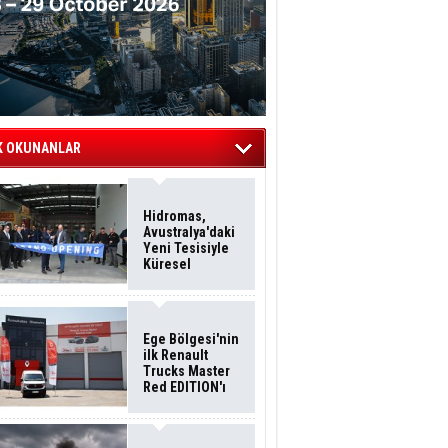
K OKUNANLAR
Hidromas,
Avustralya'daki
Yeni Tesisiyle
Küresel
Büyümesini
Sürdürüyor
Ege Bölgesi'nin
ilk Renault
Trucks Master
Red EDITION'ı
ÖKN Lojistik
Filosuna Katıldı