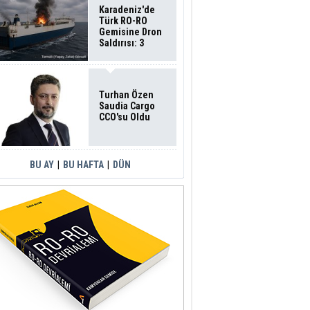
Karadeniz'de
Türk RO-RO
Gemisine Dron
Saldırısı: 3
Mürettebatın
Durumu Ağır
Turhan Özen
Saudia Cargo
CCO'su Oldu
BU AY
|
BU HAFTA
|
DÜN