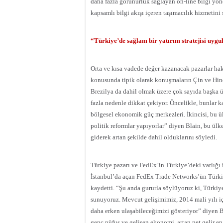
daha fazla görünürlük sağlayan on-line bilgi yön
kapsamlı bilgi akışı içeren taşımacılık hizmetini
“Türkiye’de sağlam bir yatırım stratejisi uyg
Orta ve kısa vadede değer kazanacak pazarlar hakk
konusunda tipik olarak konuşmaların Çin ve Hin
Brezilya da dahil olmak üzere çok sayıda başka ül
fazla nedenle dikkat çekiyor. Öncelikle, bunlar k
bölgesel ekonomik güç merkezleri. İkincisi, bu 
politik reformlar yapıyorlar” diyen Blain, bu ül
giderek artan şekilde dahil olduklarını söyledi.
Türkiye pazarı ve FedEx’in Türkiye’deki varlığı i
İstanbul’da açan FedEx Trade Networks’ün Türkiye
kaydetti. “Şu anda gururla söylüyoruz ki, Türkiye
sunuyoruz. Mevcut gelişimimiz, 2014 mali yılı 
daha erken ulaşabileceğimizi gösteriyor” diyen Bla
genç nüfus ve gelişen ekonomi, artan net gelir en