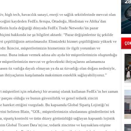
, high tech, havacılık sanayi, enerji ve sağlık sektörlerinde mevcut olan
ceğini kaydeden FedEx Avrupa, Ortadoğu, Hindistan ve Afrika’dan
dlerin hızla değiştiği dünyada FedEx Trade Networks’ün pazar
biçimi hakkında ise şu bilgileri aktardı: “Pazar değişimlerine üç şekilde
ri çeşitliliğinin arttırılmasıdır. Elimizdeki hizmet çeşitliliğimiz yüksek ve
ÇO
dir. İkincisi, müşterilerimizin hizmetimiz ile ilgili yorumları ve
iyoruz. Buna imkan vermek adına altı ayda bir müşterilerimizin oluşturduğu
er müşterilerimizin mevcut ve gelecekteki ihtiyaçlarını anlamamıza
sasen öz varlığa dayalı olmayan ya da az özvarlığı olan doğası nedeniyle,
lan ihtiyaçlarını karşılamada maksimum esneklik sağlayabiliyoruz.”
 müşterileri için rekabetçi bir avantaj olarak kullanan FedEx’in her zaman
r parçası olduğu ve bunun güvenilirlik ve genel tedarik zinciri
le hareket ettiğini vurguladı. Bu kapsamda Global Sipariş Lojistiği’ni
erini belirten Blain, “GOL; müşterilerimizin uluslararası gönderilerini tek
ma, sipariş kontrolü ve ürün düzey görünürlüğü sağlayan kapsamlı lojistik
Global Ticaret Data’m) ise, tedarik zincirine ve kaynaklara erişime