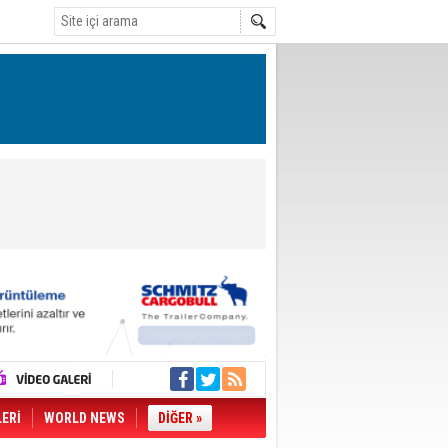
LERİ
WORLD NEWS
DİĞER »