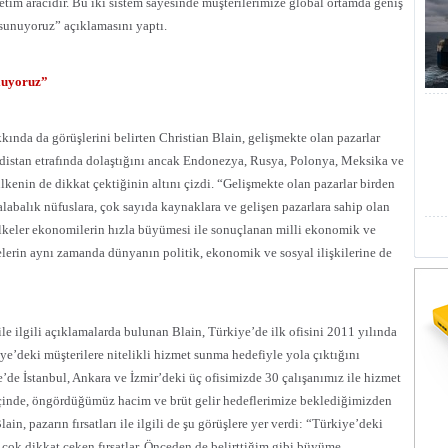
etim aracıdır. Bu iki sistem sayesinde müşterilerimize global ortamda geniş
 sunuyoruz” açıklamasını yaptı.
uluyoruz”
ında da görüşlerini belirten Christian Blain, gelişmekte olan pazarlar
distan etrafında dolaştığını ancak Endonezya, Rusya, Polonya, Meksika ve
kenin de dikkat çektiğinin altını çizdi. “Gelişmekte olan pazarlar birden
alabalık nüfuslara, çok sayıda kaynaklara ve gelişen pazarlara sahip olan
ülkeler ekonomilerin hızla büyümesi ile sonuçlanan milli ekonomik ve
kelerin aynı zamanda dünyanın politik, ekonomik ve sosyal ilişkilerine de
le ilgili açıklamalarda bulunan Blain, Türkiye’de ilk ofisini 2011 yılında
’deki müşterilere nitelikli hizmet sunma hedefiyle yola çıktığını
’de İstanbul, Ankara ve İzmir’deki üç ofisimizde 30 çalışanımız ile hizmet
içinde, öngördüğümüz hacim ve brüt gelir hedeflerimize beklediğimizden
in, pazarın fırsatları ile ilgili de şu görüşlere yer verdi: “Türkiye’deki
 çok dikkat çeken fırsatlar. Önceden de belirttiğim gibi büyüme