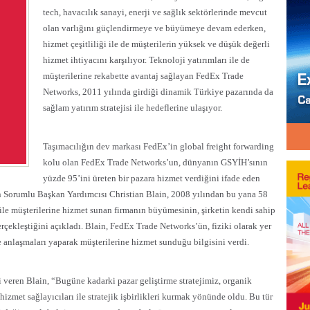
tech, havacılık sanayi, enerji ve sağlık sektörlerinde mevcut
olan varlığını güçlendirmeye ve
büyümeye devam ederken,
hizmet çeşitliliği ile de müşterilerin yüksek ve düşük değerli
hizmet ihtiyacını
karşılıyor. Teknoloji yatırımları ile de
müşterilerine rekabette avantaj sağlayan FedEx Trade
Networks, 2011 yılında girdiği dinamik Türkiye pazarında da
sağlam yatırım stratejisi ile hedeflerine ulaşıyor.
Taşımacılığın dev markası FedEx’in global freight forwarding
kolu olan FedEx Trade Networks’un, dünyanın GSYİH’sının
yüzde 95’ini üreten bir pazara hizmet verdiğini ifade eden
n Sorumlu Başkan Yardımcısı Christian Blain, 2008 yılından bu yana 58
 ile müşterilerine hizmet sunan firmanın büyümesinin, şirketin kendi sahip
rçekleştiğini açıkladı. Blain, FedEx Trade Networks’ün, fiziki olarak yer
e anlaşmaları yaparak müşterilerine hizmet sunduğu bilgisini verdi.
gi veren Blain, “Bugüne kadarki pazar geliştirme stratejimiz, organik
hizmet sağlayıcıları ile stratejik işbirlikleri kurmak yönünde oldu. Bu tür