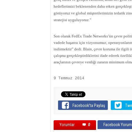
hedeflerimizi beklenenden daha erken gerçekleşt
görüyoruz ve global müşterilerimizin tedarik zinc
stratejisi uyguluyoruz.”
Son olarak FedEx Trade Networks’ün çevre politika
vadede başarısı için vizyonumuz; operasyonları
indirmektir” dedi. Blain, çevre koruma ile ilgili 
çalışma gerçekleştirdiklerini ifade ederek özellik
araçlarının çevreye verdiği zararın minimum olmas
9 Temmuz 2014
Facebook'ta Paylaş
Twe
Yorumlar
0
Facebook Yoruml