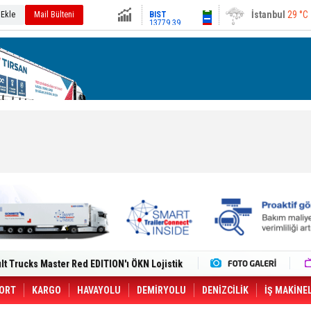
13779.39
Ankara
34 °C
 Ekle
Mail Bülteni
Altın
6659.71
Dolar
47.6791
Euro
55.1258
i Yeni Tesisiyle Küresel Büyümesini
lt Trucks Master Red EDITION'ı ÖKN Lojistik
Gemisine Dron Saldırısı: 3 Mürettebatın
o CCO'su Oldu
tçıya 49 Destinasyonda İndirimli Taşıma
ORT
KARGO
HAVAYOLU
DEMİRYOLU
DENİZCİLİK
İŞ MAKİNE
er Aybir Lojistik Filosuna Katıldı