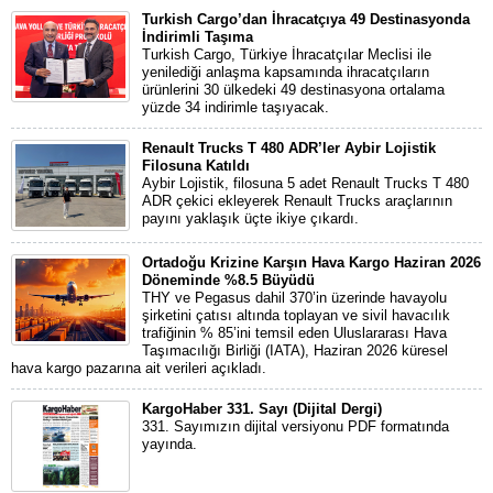
Turkish Cargo’dan İhracatçıya 49 Destinasyonda
İndirimli Taşıma
Turkish Cargo, Türkiye İhracatçılar Meclisi ile
yenilediği anlaşma kapsamında ihracatçıların
ürünlerini 30 ülkedeki 49 destinasyona ortalama
yüzde 34 indirimle taşıyacak.
Renault Trucks T 480 ADR’ler Aybir Lojistik
Filosuna Katıldı
Aybir Lojistik, filosuna 5 adet Renault Trucks T 480
ADR çekici ekleyerek Renault Trucks araçlarının
payını yaklaşık üçte ikiye çıkardı.
Ortadoğu Krizine Karşın Hava Kargo Haziran 2026
Döneminde %8.5 Büyüdü
THY ve Pegasus dahil 370’in üzerinde havayolu
şirketini çatısı altında toplayan ve sivil havacılık
trafiğinin % 85’ini temsil eden Uluslararası Hava
Taşımacılığı Birliği (IATA), Haziran 2026 küresel
hava kargo pazarına ait verileri açıkladı.
KargoHaber 331. Sayı (Dijital Dergi)
331. Sayımızın dijital versiyonu PDF formatında
yayında.