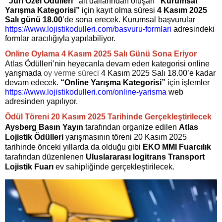
“Jüri Özel Ödülleri”
alt dallarından oluşan
“Kurumsal
Yarışma Kategorisi”
için kayıt olma süresi
4 Kasım 2025
Salı günü 18.00
’de sona erecek. Kurumsal başvurular
https://www.lojistikodulleri.com/basvuru-formlari
adresindeki
formlar aracılığıyla yapılabiliyor.
Online Oylama 4 Kasım 2025 Salı Günü Sona Eriyor
Atlas Ödülleri’nin heyecanla devam eden kategorisi online
yarışmada
oy verme süreci
4 Kasım 2025 Salı 18.00’e kadar
devam edecek.
“Online Yarışma Kategorisi”
için işlemler
https://www.lojistikodulleri.com/online-yarisma
web
adresinden yapılıyor.
Ödül Töreni 20 Kasım 2025 Tarihinde Gerçekleştirilecek
Aysberg Basın Yayın
tarafından organize edilen
Atlas
Lojistik Ödülleri
yarışmasının töreni 20 Kasım 2025
tarihinde önceki yıllarda da olduğu gibi
EKO MMI Fuarcılık
tarafından düzenlenen
Uluslararası logitrans Transport
Lojistik Fuarı
ev sahipliğinde gerçekleştirilecek.