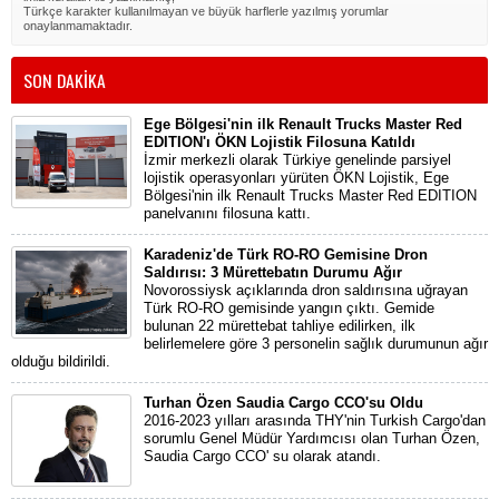
Türkçe karakter kullanılmayan ve büyük harflerle yazılmış yorumlar
onaylanmamaktadır.
SON DAKİKA
Ege Bölgesi'nin ilk Renault Trucks Master Red
EDITION'ı ÖKN Lojistik Filosuna Katıldı
İzmir merkezli olarak Türkiye genelinde parsiyel
lojistik operasyonları yürüten ÖKN Lojistik, Ege
Bölgesi'nin ilk Renault Trucks Master Red EDITION
panelvanını filosuna kattı.
Karadeniz'de Türk RO-RO Gemisine Dron
Saldırısı: 3 Mürettebatın Durumu Ağır
Novorossiysk açıklarında dron saldırısına uğrayan
Türk RO-RO gemisinde yangın çıktı. Gemide
bulunan 22 mürettebat tahliye edilirken, ilk
belirlemelere göre 3 personelin sağlık durumunun ağır
olduğu bildirildi.
Turhan Özen Saudia Cargo CCO'su Oldu
2016-2023 yılları arasında THY'nin Turkish Cargo'dan
sorumlu Genel Müdür Yardımcısı olan Turhan Özen,
Saudia Cargo CCO' su olarak atandı.