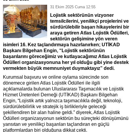
31 Ekim 2025 Cuma 12:55
Lojistik sektörünün vizyoner
temsilcilerini, yenilikçi projelerini ve
sürdürülebilir başarı hikayelerini bir
araya getiren Atlas Lojistik Ödülleri,
sektörün gelişimine yön veren
isimleri 16. Kez taçlandırmaya hazırlanırken; UTİKAD
Başkanı Bilgehan Engin, “Lojistik sektörünün
başarılarını göreceğimiz ve kutlayacağımız Atlas Lojistik
Ödülleri organizasyonuna her yıl olduğu gibi yine destek
vermekten büyük memnuniyet duymaktayız” dedi.
Kurumsal başvuru ve online oylama sürecinde son
dönemece girilen Atlas Lojistik Ödülleri ile ilgili
açıklamalarda bulunan Uluslararası Taşımacılık ve Lojistik
Hizmet Üretenleri Derneği (UTİKAD) Başkanı Bilgehan
Engin, “Lojistik artık yalnızca taşımacılıkla değil, teknoloji,
sürdürülebilirlik ve stratejik iş birlikleriyle geleceği
şekillendiren bir alan haline geldi.” diyerek, Atlas Lojistik
Ödülleri organizasyonun sektörün bu süreçteki dönüşümünü
yansıtan ve yenilikçi başarıları taçlandıran en güçlü
platformlardan biri olduğuna dikkat çekti.