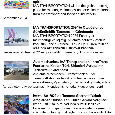
spirit
IAA TRANSPORTATION will be the global meeting
place for experts, visionaries and decision-makers
from the transport and logistics industry in
September 2024
IAA TRANSPORTATION 2024'te Otobüsler ve
Sürdürülebilir Taşımacılık Gündemde
IAA TRANSPORTATION 2024 Fuarı, yük
taşımacılığı ve lojistiği bir araya getirerek otobüs
konusunu öne çıkaracak. 17-22 Eylül 2024 tarihleri
arasında Almanya'nın Hannover kentinde
gerçekleşecek fuar, 2022'ye göre katılımcıların büyük ilgisini çekiyor.
Automechanica, IAA Transportation, InnoTrans
Fuarlarına Katılan Türk Şirketleri Avrupa’nın
Tedarikteki Güvencesi
Ard arda düzenlenen Automechanica, IAA
Transporttation ve InnoTrans fuarlarına katılmak
üzere Almanya’ya giden yüzlerce Türk şirketi, adeta
Avrupa otomotiv ve taşımacılık endüstrisine tedarik güvencesi verdi.
Iveco IAA 2022’de Tamamı Alternatif Yakıtlı
Araçlardan Oluşan Yeni Ürün Gamını Sergiledi
Iveco, “sıfır salınım” yolunda sürdürülebilir ve
kapsamlı ürün gamından meydana gelen taşımacılık
çözümlerini tanıtıyor: Araçlar, gücünü kapsamlı dijital