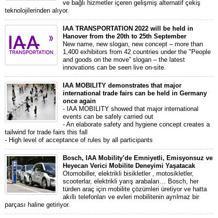
ve bağlı hizmetler içeren gelişmiş alternatif çekiş
teknolojilerinden alıyor.
IAA TRANSPORTATION 2022 will be held in
Hanover from the 20th to 25th September
New name, new slogan, new concept – more than
1,400 exhibitors from 42 countries under the "People
and goods on the move” slogan – the latest
innovations can be seen live on-site.
IAA MOBILITY demonstrates that major
international trade fairs can be held in Germany
once again
- IAA MOBILITY showed that major international
events can be safely carried out
- An elaborate safety and hygiene concept creates a
tailwind for trade fairs this fall
- High level of acceptance of rules by all participants
Bosch, IAA Mobility’de Emniyetli, Emisyonsuz ve
Heyecan Verici Mobilite Deneyimi Yaşatacak
Otomobiller, elektrikli bisikletler , motosikletler,
scooterlar, elektrikli yarış arabaları… Bosch, her
türden araç için mobilite çözümleri üretiyor ve hatta
akıllı telefonları ve evleri mobilitenin ayrılmaz bir
parçası haline getiriyor.