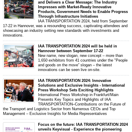
and Delivers a Clear Message: The Industry
Impresses with Market-Ready Innovative
Products, Government Needs to Enable Progress
Through Infrastructure Initiatives
IAA TRANSPORTATION 2024, held from September
17-22 in Hannover, was a resounding success, captivating attendees and
showcasing an industry setting new standards with investments and
innovations.
IAA TRANSPORTATION 2024 will be held in
Hannover between September 17-22
New name, new slogan, new concept – more than
1,650 exhibitors from 41 countries under the "People
and goods on the move” slogan – the latest
innovations can be seen live on-site.
IAA TRANSPORTATION 2024: Innovative
Solutions and Exclusive Insights - International
Press Workshop Sets Exciting Highlights
International Press Workshop in Frankfurt/Main
Presents Key Topics and Highlights of IAA
TRANSPORTATION–Contributions on the Future of
the Transport and Logistics Sector from Numerous CEOs and Top
Management – Exclusive Insights for Media Representatives
Focus on the future: IAA TRANSPORTATION 2024
unveils Keyvisual - Experience the pioneering