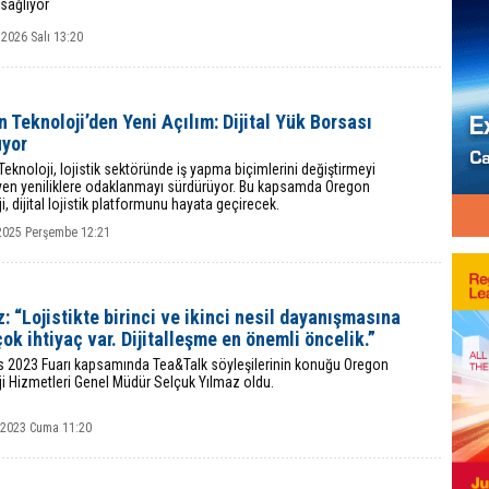
sağlıyor
2026 Salı 13:20
 Teknoloji’den Yeni Açılım: Dijital Yük Borsası
uyor
eknoloji, lojistik sektöründe iş yapma biçimlerini değiştirmeyi
yen yeniliklere odaklanmayı sürdürüyor. Bu kapsamda Oregon
i, dijital lojistik platformunu hayata geçirecek.
2025 Perşembe 12:21
: “Lojistikte birinci ve ikinci nesil dayanışmasına
ok ihtiyaç var. Dijitalleşme en önemli öncelik.”
ns 2023 Fuarı kapsamında Tea&Talk söyleşilerinin konuğu Oregon
i Hizmetleri Genel Müdür Selçuk Yılmaz oldu.
k 2023 Cuma 11:20