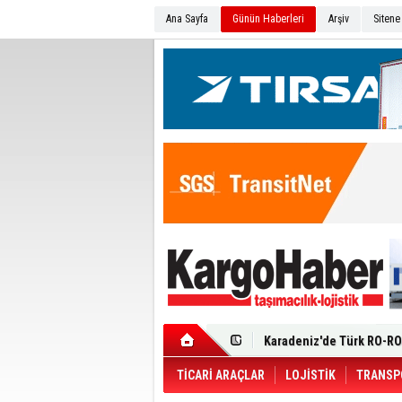
Ana Sayfa
Günün Haberleri
Arşiv
Sitene
Ege Bölgesi'nin ilk Renau
Filosuna Katıldı
Karadeniz'de Türk RO-RO 
Durumu Ağır
Turhan Özen Saudia Carg
Turkish Cargo’dan İhraca
Renault Trucks T 480 ADR’l
TİCARİ ARAÇLAR
LOJİSTİK
TRANSP
Ortadoğu Krizine Karşın