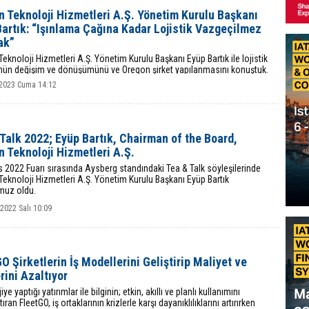
 Teknoloji Hizmetleri A.Ş. Yönetim Kurulu Başkanı
artık: “Işınlama Çağına Kadar Lojistik Vazgeçilmez
ak”
eknoloji Hizmetleri A.Ş. Yönetim Kurulu Başkanı Eyüp Bartık ile lojistik
nün değişim ve dönüşümünü ve Oregon şirket yapılanmasını konuştuk.
2023 Cuma 14:12
Talk 2022; Eyüp Bartık, Chairman of the Board,
 Teknoloji Hizmetleri A.Ş.
s 2022 Fuarı sırasında Aysberg standındaki Tea & Talk söyleşilerinde
eknoloji Hizmetleri A.Ş. Yönetim Kurulu Başkanı Eyüp Bartık
uz oldu.
 2022 Salı 10:09
O Şirketlerin İş Modellerini Geliştirip Maliyet ve
rini Azaltıyor
ye yaptığı yatırımlar ile bilginin; etkin, akıllı ve planlı kullanımını
ıran FleetGO, iş ortaklarının krizlerle karşı dayanıklılıklarını artırırken