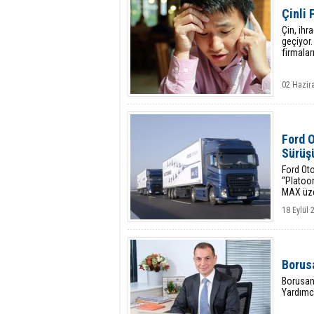
Çinli 
Çin, ihr
geçiyor.
firmalar
02 Hazir
Ford O
Sürüşü
Ford Oto
“Platoon
MAX üzer
18 Eylül
Borus
Borusan 
Yardımcı