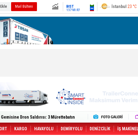
13798.82
 Ekle
Mail Bülteni
Ankara
20 °C
Altın
6540.82
Dolar
47.6896
Euro
54.9788
lt Trucks Master Red EDITION'ı ÖKN Lojistik
Gemisine Dron Saldırısı: 3 Mürettebatın
o CCO'su Oldu
tçıya 49 Destinasyonda İndirimli Taşıma
er Aybir Lojistik Filosuna Katıldı
ORT
KARGO
HAVAYOLU
DEMİRYOLU
DENİZCİLİK
İŞ MAKİNE
 Hava Kargo Haziran 2026 Döneminde %8.5