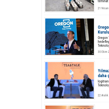
teminat 
21 Nisan 
Oregon
Kurul
Oregon T
hedefle
Teknoloj
30 Ekim 
Yılmaz
daha ç
logitra
Teknoloj
22 Aralı