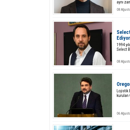
aynı zam
08 Ağust
Select
Ediyor
1994 yıl
Select B
08 Ağust
Orego
Lojisti
kurulan
06 Ağust