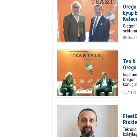
Oregon
Eyüp B
Kalac
Oregon T
sektörü
06 Ocak 
Tea & 
Oregon
logitran
Oregon T
konuğum
13 Aralık
FleetG
Riskle
Teknoloji
kolaylaşt