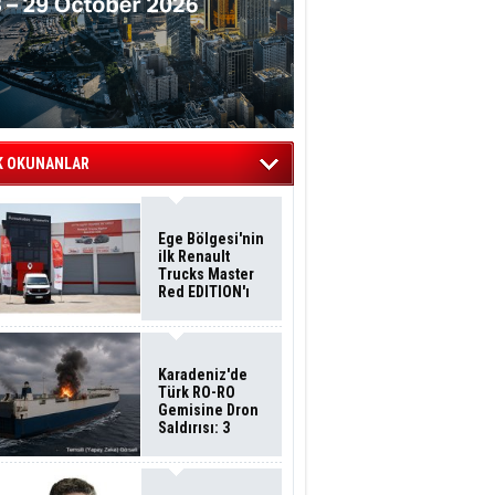
K OKUNANLAR
Ege Bölgesi'nin
ilk Renault
Trucks Master
Red EDITION'ı
ÖKN Lojistik
Filosuna Katıldı
Karadeniz'de
Türk RO-RO
Gemisine Dron
Saldırısı: 3
Mürettebatın
Durumu Ağır