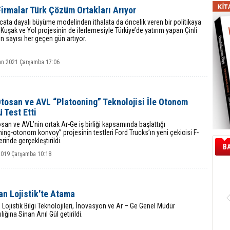
Firmalar Türk Çözüm Ortakları Arıyor
acata dayalı büyüme modelinden ithalata da öncelik veren bir politikaya
 Kuşak ve Yol projesinin de ilerlemesiyle Türkiye’de yatırım yapan Çinli
ın sayısı her geçen gün artıyor.
an 2021 Çarşamba 17:06
tosan ve AVL “Platooning” Teknolojisi İle Otonom
 Test Etti
san ve AVL’nin ortak Ar-Ge iş birliği kapsamında başlattığı
ing-otonom konvoy” projesinin testleri Ford Trucks’ın yeni çekicisi F-
inde gerçekleştirildi.
B
 2019 Çarşamba 10:18
an Lojistik'te Atama
Lojistik Bilgi Teknolojileri, İnovasyon ve Ar – Ge Genel Müdür
lığına Sinan Anıl Gül getirildi.