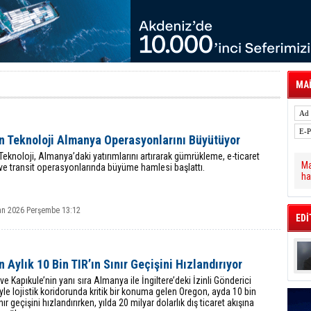
tal Dergi)
rür
önetimini Dijitalleştiriyor
thens in June, Up 8.5%
ia ile Güçlendirdi
 Saadia Zahidi Getirildi. IATA Tarihinde İlk
ia Zahidi as Director General
MAİ
a Ankara ile Hizmet Ağını Güçlendirdi
spress’e 10 Adet T520 Çekici Teslim Etti
n Teknoloji Almanya Operasyonlarını Büyütüyor
eknoloji, Almanya’daki yatırımlarını artırarak gümrükleme, e-ticaret
Ma
i ve transit operasyonlarında büyüme hamlesi başlattı.
ha
an 2026 Perşembe 13:12
EDİ
 Aylık 10 Bin TIR’ın Sınır Geçişini Hızlandırıyor
ve Kapıkule’nin yanı sıra Almanya ile İngiltere’deki İzinli Gönderici
iyle lojistik koridorunda kritik bir konuma gelen Oregon, ayda 10 bin
nır geçişini hızlandırırken, yılda 20 milyar dolarlık dış ticaret akışına