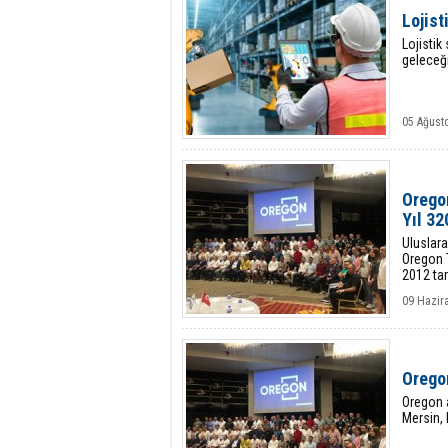
Lojist
Lojistik
geleceğ
05 Ağust
Oregon
Yıl 32
Uluslara
Oregon T
2012 tar
09 Hazir
Orego
Oregon 
Mersin, 