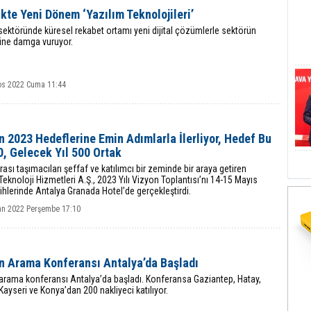
ikte Yeni Dönem ‘Yazılım Teknolojileri’
 sektöründe küresel rekabet ortamı yeni dijital çözümlerle sektörün
ine damga vuruyor.
os 2022 Cuma 11:44
 2023 Hedeflerine Emin Adımlarla İlerliyor, Hedef Bu
0, Gelecek Yıl 500 Ortak
rası taşımacıları şeffaf ve katılımcı bir zeminde bir araya getiren
eknoloji Hizmetleri A.Ş., 2023 Yılı Vizyon Toplantısı’nı 14-15 Mayıs
ihlerinde Antalya Granada Hotel’de gerçekleştirdi.
an 2022 Perşembe 17:10
n Arama Konferansı Antalya’da Başladı
arama konferansı Antalya’da başladı. Konferansa Gaziantep, Hatay,
Kayseri ve Konya’dan 200 nakliyeci katılıyor.