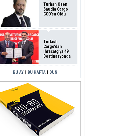
Turhan Özen
Saudia Cargo
CCO'su Oldu
Turkish
Cargo’dan
İhracatçıya 49
Destinasyonda
İndirimli Taşıma
BU AY
|
BU HAFTA
|
DÜN