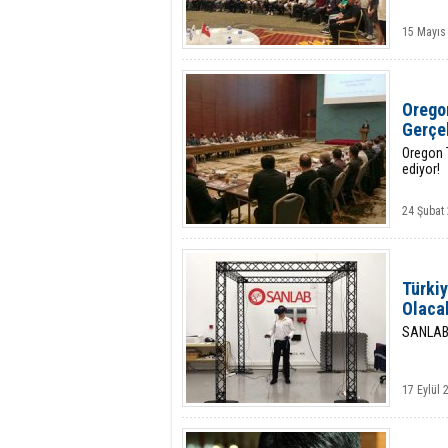
15 Mayıs
Oregon
Gerçe
Oregon T
ediyor!
24 Şubat
Türkiy
Olaca
SANLAB’ı
17 Eylül