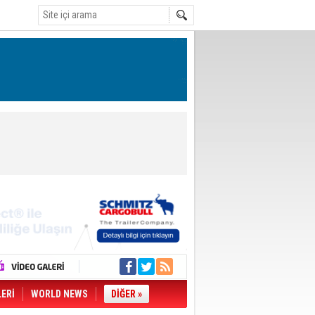
LERİ
WORLD NEWS
DİĞER »