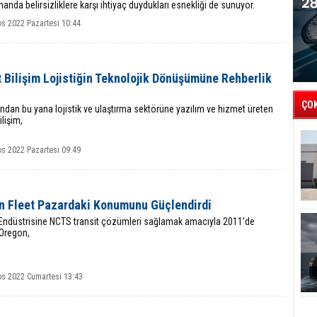
anda belirsizliklere karşı ihtiyaç duydukları esnekliği de sunuyor.
os 2022 Pazartesi 10:44
 Bilişim Lojistiğin Teknolojik Dönüşümüne Rehberlik
ÇO
ından bu yana lojistik ve ulaştırma sektörüne yazılım ve hizmet üreten
ilişim,
os 2022 Pazartesi 09:49
n Fleet Pazardaki Konumunu Güçlendirdi
k Endüstrisine NCTS transit çözümleri sağlamak amacıyla 2011’de
 Oregon,
os 2022 Cumartesi 13:43