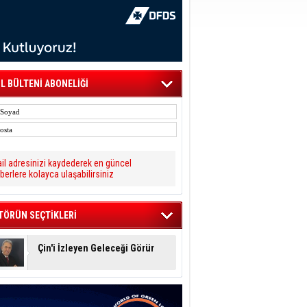
L BÜLTENİ ABONELİĞİ
il adresinizi kaydederek en güncel
berlere kolayca ulaşabilirsiniz
TÖRÜN SEÇTİKLERİ
Çin'i İzleyen Geleceği Görür