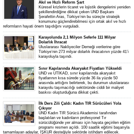
Akıl ve Hızlı Reform Şart
Küresel krizlerin ticaret ve lojistik dengelerini yeniden
şekillendirdiğine dikkat çeken UND Başkanı
Şerafettin Aras, Türkiye’nin bu süreçte stratejik
konumunu güçlendirebilmesi için ortak akıl ve hızlı
reformların hayati önem taşıdığını vurguladı.
Karayolunda 2,1 Milyon Seferle 111 Milyar
Dolarlık İhracat
Uluslararası Nakliyeciler Derneği verilerine göre
Türkiye’nin 273 milyar dolarlık ihracatının yüzde 41’i
karayoluyla taşındı.
Sınır Kapılarında Akaryakıt Fiyatları Yükseldi
UND ve UTİKAD, sınır kapılarında akaryakıt
fiyatlarının kısa sürede yüzde 36 ila yüzde 50
arasında arttığını belirterek, bu durumun uluslararası
karayolu taşımacılığı sektöründe ciddi bir maliyet
baskısı oluşturduğuna dikkat çekti.
İlk Ders Zili Çaldı: Kadın TIR Sürücüleri Yola
Çıkıyor
UND Kadın TIR Sürücü Akademisi tarafından
başlatılan ve kadınların profesyonel Tır
sürücülüğünde yer alması için hayata geçirilen eğitim
programı resmen açıldı. 100 saatlik eğitimi başarıyla
tamamlayan adaylar, İŞKUR desteğiyle sektörde istihdam edilecek.