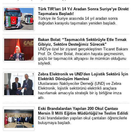
Türk TIR’ları 14 Yıl Aradan Sonra Suriye’ye Direkt
Taşımalara Başladı!
Türkiye ile Suriye arasında 14 yıl aradan sonra
doğrudan karayolu taşımaları yeniden başladı.
Bakan Bolat: “Taşımacılık Sektörüyle Etle Tırnak
Gibiyiz, Sektöre Desteğimiz Sürecek”
UND'ye özel bir ziyaret gerçekleştiren Ticaret Bakanı
Prof. Dr. Ömer Bolat, ihracatın hayata geçmesinin,
güçlü bir taşımacılık altyapısı ile mümkün olduğunu
söyledi.
Zebra Elektronik ve UND'den Lojistik Sektörü İçin
Elektrikli Dönüşüm Hamlesi
Uluslararası Nakliyeciler Derneği (UND) ve Zebra
Elektronik, lojistik sektörünü elektrikli araçlara
hazırlamak amacıyla stratejik bir iş birliğine imza
attı.
Eski Brandalardan Yapılan 200 Okul Çantası
Mersin İl Milli Eğitim Müdürlüğü'ne Teslim Edildi
Eski brandalardan yapılan okul çantaları öğrencilerle
buluşmaya başladı.