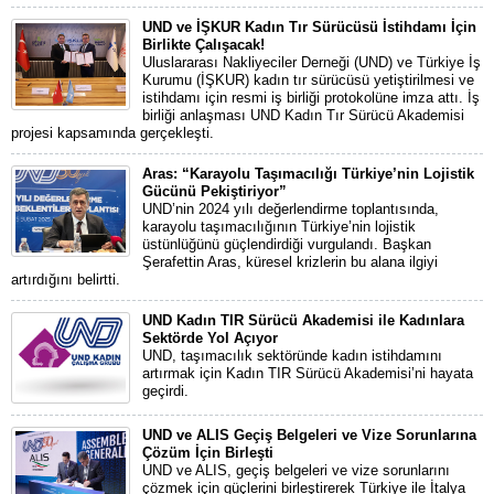
UND ve İŞKUR Kadın Tır Sürücüsü İstihdamı İçin
Birlikte Çalışacak!
Uluslararası Nakliyeciler Derneği (UND) ve Türkiye İş
Kurumu (İŞKUR) kadın tır sürücüsü yetiştirilmesi ve
istihdamı için resmi iş birliği protokolüne imza attı. İş
birliği anlaşması UND Kadın Tır Sürücü Akademisi
projesi kapsamında gerçekleşti.
Aras: “Karayolu Taşımacılığı Türkiye’nin Lojistik
Gücünü Pekiştiriyor”
UND’nin 2024 yılı değerlendirme toplantısında,
karayolu taşımacılığının Türkiye’nin lojistik
üstünlüğünü güçlendirdiği vurgulandı. Başkan
Şerafettin Aras, küresel krizlerin bu alana ilgiyi
artırdığını belirtti.
UND Kadın TIR Sürücü Akademisi ile Kadınlara
Sektörde Yol Açıyor
UND, taşımacılık sektöründe kadın istihdamını
artırmak için Kadın TIR Sürücü Akademisi’ni hayata
geçirdi.
UND ve ALIS Geçiş Belgeleri ve Vize Sorunlarına
Çözüm İçin Birleşti
UND ve ALIS, geçiş belgeleri ve vize sorunlarını
çözmek için güçlerini birleştirerek Türkiye ile İtalya