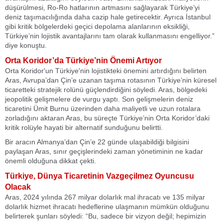
düşürülmesi, Ro-Ro hatlarının artmasını sağlayarak Türkiye’yi
deniz taşımacılığında daha cazip hale getirecektir. Ayrıca İstanbul
gibi kritik bölgelerdeki geçici depolama alanlarının eksikliği,
Türkiye’nin lojistik avantajlarını tam olarak kullanmasını engelliyor.”
diye konuştu.
Orta Koridor’da Türkiye’nin Önemi Artıyor
Orta Koridor'un Türkiye'nin lojistikteki önemini artırdığını belirten
Aras, Avrupa’dan Çin’e uzanan taşıma rotasının Türkiye’nin küresel
ticaretteki stratejik rolünü güçlendirdiğini söyledi. Aras, bölgedeki
jeopolitik gelişmelere de vurgu yaptı. Son gelişmelerin deniz
ticaretini Ümit Burnu üzerinden daha maliyetli ve uzun rotalara
zorladığını aktaran Aras, bu süreçte Türkiye’nin Orta Koridor’daki
kritik rolüyle hayati bir alternatif sunduğunu belirtti.
Bir aracın Almanya’dan Çin’e 22 günde ulaşabildiği bilgisini
paylaşan Aras, sınır geçişlerindeki zaman yönetiminin ne kadar
önemli olduğuna dikkat çekti.
Türkiye, Dünya Ticaretinin Vazgeçilmez Oyuncusu
Olacak
Aras, 2024 yılında 267 milyar dolarlık mal ihracatı ve 135 milyar
dolarlık hizmet ihracatı hedeflerine ulaşmanın mümkün olduğunu
belirterek şunları söyledi: “Bu, sadece bir vizyon değil; hepimizin