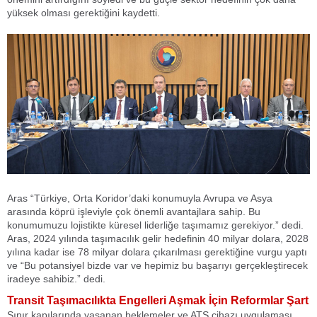
yüksek olması gerektiğini kaydetti.
Aras “Türkiye, Orta Koridor’daki konumuyla Avrupa ve Asya
arasında köprü işleviyle çok önemli avantajlara sahip. Bu
konumumuzu lojistikte küresel liderliğe taşımamız gerekiyor.” dedi.
Aras, 2024 yılında taşımacılık gelir hedefinin 40 milyar dolara, 2028
yılına kadar ise 78 milyar dolara çıkarılması gerektiğine vurgu yaptı
ve “Bu potansiyel bizde var ve hepimiz bu başarıyı gerçekleştirecek
iradeye sahibiz.” dedi.
Transit Taşımacılıkta Engelleri Aşmak İçin Reformlar Şart
Sınır kapılarında yaşanan beklemeler ve ATS cihazı uygulaması