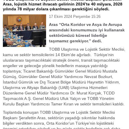
Aras, lojistik hizmet ihracatı gelirinin 2024’te 40 milyara, 2028
yılında 78 milyar dolara çıkarılması gerektiğini söyledi.
17 Ekim 2024 Perşembe 15:26
Aras “Orta Koridor ve Asya ile Avrupa
arasındaki konumumuzu iyi kullanarak
sektörümüzü küresel liderliğe
taşımamız gerekiyor.” dedi.
TOBB Ulaştırma ve Lojistik Sektör Meclisi,
kamu ve sektör temsilcilerini 14 Ekim’de ağırladı. Türkiye’nin
uluslararası taşımacılıktaki stratejik önemi, transit taşımacılıktaki
engeller ve geleceğe yönelik hedeflerin masaya yatırıldığı
toplantıya; Ticaret Bakanlığı Gümrükler Genel Müdürü Mustafa
Gümüş, Gümrükler Genel Müdür Yardımcısı Nevzat Bozkurt,
İstanbul Gümrük ve Dış Ticaret Bölge Müdürü Hayrettin Yıldırım,
Ulaştırma ve Altyapı Bakanlığı (UAB) Ulaştırma Hizmetleri
Düzenleme Genel Müdür Yardımcısı Dr. Murat Korçak, TCDD
Taşımacılık A.Ş. Genel Müdürü Ufuk Yalçın ve TOBB Yönetim
Kurulu Başkan Yardımcısı Tamer Kıran ve sektör temsilcileri katıldı.
Toplantıda konuşan TOBB Ulaştırma ve Lojistik Sektör Meclisi
Başkanı Şerafettin Aras, sektörün yaşadığı sıkıntılar hakkında
bilgiler verdikten sonra, Orta Koridor'un Türkiye'nin lojistikteki
önemini artırdığını söyledi ve bu güçle sektör hedefinin çok daha