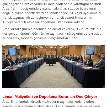
gibi engellerin hız ve verimlilik açısından sorun yarattığını belirten
Aras, “Sınır geçişlerinde yaşanan sıkıntılar, sadece ticaretimizi
değil, büyüme hedeflerimizi de tehdit ediyor. ATS gibi uygulamalar,
transit taşımacılığı zorlaştırıyor ve transit ticaret firmalarının
Türkiye’yi tercih etmesini engelliyor.” ifadelerini kullandı.
Aras, dijitalleşmenin önemine de dikkat çekerek, “Günümüzde hız
her şeyden önemli. Gümrük ve taşımacılık süreçlerini bürokrasiden
arındırarak, modern çözümler geliştirmeliyiz.” dedi.
Liman Maliyetleri ve Depolama Sorunları Öne Çıkıyor
Aras, limanlardaki yüksek maliyetlerin taşımacılıktaki rekabet
avantajını azalttığını söyledi. Aras, “Limanlarımızdaki maliyetlerin