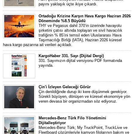
payını yaklaşık üçte ikiye çıkardı.
Ortadoğu Krizine Karşın Hava Kargo Haziran 2026
Döneminde %8.5 Büyüdü
THY ve Pegasus dahil 370’in üzerinde havayolu
şirketini çatısı altında toplayan ve sivil havacılık
trafiğinin % 85’ini temsil eden Uluslararası Hava
Taşımacılığı Birliği (IATA), Haziran 2026 küresel
hava kargo pazarına ait verileri açıkladı.
KargoHaber 331. Sayı (Dijital Dergi)
331. Sayımızın dijital versiyonu PDF formatında
yayında.
Çin'i İzleyen Geleceği Görür
Çin denildiğinde durup iki kere düşünmek gerekiyor.
Sürekli büyüyen, dönüşen ve küresel ekonomiye yön
veren devasa bir organizmadan söz ediyoruz.
Mercedes-Benz Türk Filo Yönetimini
Dijitalleştiriyor
Mercedes-Benz Türk; My TruckPoint, TruckLive ve
Fleetboard çözümleriyle kamyon filolarının bakım ve