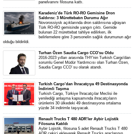
panelvanını filosuna kattı.
Karadeniz'de Türk RO-RO Gemisine Dron
Saldırısı: 3 Mürettebatın Durumu Ağır
Novorossiysk açıklarında dron saldırısına uğrayan
Türk RO-RO gemisinde yangın çıktı. Gemide
bulunan 22 mürettebat tahliye edilirken, ilk
belirlemelere göre 3 personelin sağlık durumunun ağır
olduğu bildirildi.
Turhan Özen Saudia Cargo CCO'su Oldu
2016-2023 yılları arasında THY'nin Turkish Cargo'dan
sorumlu Genel Müdür Yardımcısı olan Turhan Özen,
Saudia Cargo CCO' su olarak atandı.
Turkish Cargo’dan İhracatçıya 49 Destinasyonda
İndirimli Taşıma
Turkish Cargo, Türkiye İhracatçılar Meclisi ile
yenilediği anlaşma kapsamında ihracatçıların
ürünlerini 30 ülkedeki 49 destinasyona ortalama
yüzde 34 indirimle taşıyacak.
Renault Trucks T 480 ADR’ler Aybir Lojistik
Filosuna Katıldı
Aybir Lojistik, filosuna 5 adet Renault Trucks T 480
ADR çekici ekleyerek Renault Trucks araçlarının