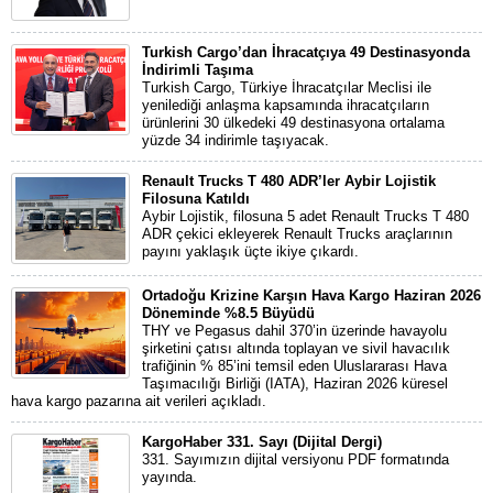
Turkish Cargo’dan İhracatçıya 49 Destinasyonda
İndirimli Taşıma
Turkish Cargo, Türkiye İhracatçılar Meclisi ile
yenilediği anlaşma kapsamında ihracatçıların
ürünlerini 30 ülkedeki 49 destinasyona ortalama
yüzde 34 indirimle taşıyacak.
Renault Trucks T 480 ADR’ler Aybir Lojistik
Filosuna Katıldı
Aybir Lojistik, filosuna 5 adet Renault Trucks T 480
ADR çekici ekleyerek Renault Trucks araçlarının
payını yaklaşık üçte ikiye çıkardı.
Ortadoğu Krizine Karşın Hava Kargo Haziran 2026
Döneminde %8.5 Büyüdü
THY ve Pegasus dahil 370’in üzerinde havayolu
şirketini çatısı altında toplayan ve sivil havacılık
trafiğinin % 85’ini temsil eden Uluslararası Hava
Taşımacılığı Birliği (IATA), Haziran 2026 küresel
hava kargo pazarına ait verileri açıkladı.
KargoHaber 331. Sayı (Dijital Dergi)
331. Sayımızın dijital versiyonu PDF formatında
yayında.