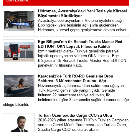
Hidromas, Avustralya'daki Yeni Tesisiyle Küresel
Büyümesini Sürdürüyor
Avustralya operasyonlarını Victoria eyaletine bağlı
Epping'deki yeni tesisinin açılışıyla güçlendiren
Hidromas, küresel çapta genişlemeye devam ediyor.
Ege Bölgesi'nin ilk Renault Trucks Master Red
EDITION'ı ÖKN Lojistik Filosuna Katıldı
İzmir merkezli olarak Türkiye genelinde parsiyel
lojistik operasyonları yürüten ÖKN Lojistik, Ege
Bölgesi'nin ilk Renault Trucks Master Red EDITION
panelvanını filosuna kattı.
Karadeniz'de Türk RO-RO Gemisine Dron
Saldırısı: 3 Mürettebatın Durumu Ağır
Novorossiysk açıklarında dron saldırısına uğrayan
Türk RO-RO gemisinde yangın çıktı. Gemide
bulunan 22 mürettebat tahliye edilirken, ilk
belirlemelere göre 3 personelin sağlık durumunun ağır
olduğu bildirildi.
Turhan Özen Saudia Cargo CCO'su Oldu
2016-2023 yılları arasında THY'nin Turkish Cargo'dan
sorumlu Genel Müdür Yardımcısı olan Turhan Özen,
Saudia Cargo CCO' su olarak atandı.