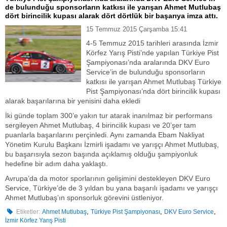
de bulunduğu sponsorların katkısı ile yarışan Ahmet Mutlubaş
dört birincilik kupası alarak dört dörtlük bir başarıya imza attı.
15 Temmuz 2015 Çarşamba 15:41
4-5 Temmuz 2015 tarihleri arasında İzmir
Körfez Yarış Pisti’nde yapılan Türkiye Pist
Şampiyonası’nda aralarında DKV Euro
Service’in de bulunduğu sponsorların
katkısı ile yarışan Ahmet Mutlubaş Türkiye
Pist Şampiyonası’nda dört birincilik kupası
alarak başarılarına bir yenisini daha ekledi
İki günde toplam 300’e yakın tur atarak inanılmaz bir performans
sergileyen Ahmet Mutlubaş, 4 birincilik kupası ve 20’şer tam
puanlarla başarılarını perçinledi. Aynı zamanda Ebam Nakliyat
Yönetim Kurulu Başkanı İzmirli işadamı ve yarışçı Ahmet Mutlubaş,
bu başarısıyla sezon başında açıklamış olduğu şampiyonluk
hedefine bir adım daha yaklaştı.
Avrupa’da da motor sporlarının gelişimini destekleyen DKV Euro
Service, Türkiye’de de 3 yıldan bu yana başarılı işadamı ve yarışçı
Ahmet Mutlubaş’ın sponsorluk görevini üstleniyor.
,
,
,
Etiketler:
Ahmet Mutlubaş
Türkiye Pist Şampiyonası
DKV Euro Service
İzmir Körfez Yarış Pisti