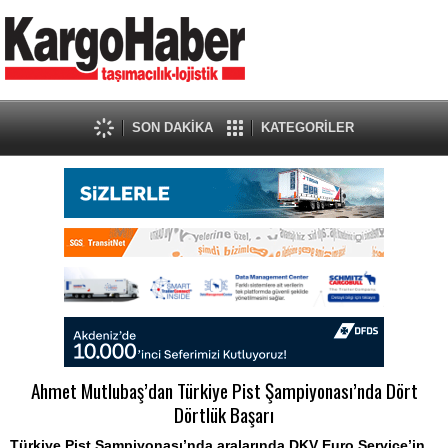
SON DAKİKA
KATEGORİLER
Ahmet Mutlubaş’dan Türkiye Pist Şampiyonası’nda Dört
Dörtlük Başarı
Türkiye Pist Şampiyonası’nda aralarında DKV Euro Service’in