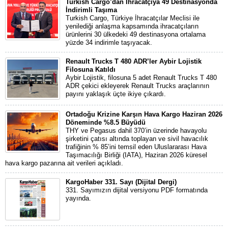
Turkish Cargo’dan İhracatçıya 49 Destinasyonda
İndirimli Taşıma
Turkish Cargo, Türkiye İhracatçılar Meclisi ile
yenilediği anlaşma kapsamında ihracatçıların
ürünlerini 30 ülkedeki 49 destinasyona ortalama
yüzde 34 indirimle taşıyacak.
Renault Trucks T 480 ADR’ler Aybir Lojistik
Filosuna Katıldı
Aybir Lojistik, filosuna 5 adet Renault Trucks T 480
ADR çekici ekleyerek Renault Trucks araçlarının
payını yaklaşık üçte ikiye çıkardı.
Ortadoğu Krizine Karşın Hava Kargo Haziran 2026
Döneminde %8.5 Büyüdü
THY ve Pegasus dahil 370’in üzerinde havayolu
şirketini çatısı altında toplayan ve sivil havacılık
trafiğinin % 85’ini temsil eden Uluslararası Hava
Taşımacılığı Birliği (IATA), Haziran 2026 küresel
hava kargo pazarına ait verileri açıkladı.
KargoHaber 331. Sayı (Dijital Dergi)
331. Sayımızın dijital versiyonu PDF formatında
yayında.