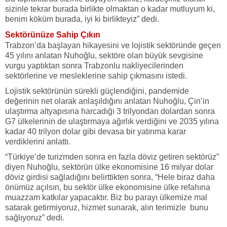
sizinle tekrar burada birlikte olmaktan o kadar mutluyum ki,
benim köküm burada, iyi ki birlikteyiz” dedi.
Sektörünüze Sahip Çıkın
Trabzon’da başlayan hikayesini ve lojistik sektöründe geçen
45 yılını anlatan Nuhoğlu, sektöre olan büyük sevgisine
vurgu yaptıktan sonra Trabzonlu nakliyecilerinden
sektörlerine ve mesleklerine sahip çıkmasını istedi.
Lojistik sektörünün sürekli güçlendiğini, pandemide
değerinin net olarak anlaşıldığını anlatan Nuhoğlu, Çin’in
ulaştırma altyapısına harcadığı 3 trilyondan dolardan sonra
G7 ülkelerinin de ulaştırmaya ağırlık verdiğini ve 2035 yılına
kadar 40 trilyon dolar gibi devasa bir yatırıma karar
verdiklerini anlattı.
“Türkiye’de turizmden sonra en fazla döviz getiren sektörüz”
diyen Nuhoğlu, sektörün ülke ekonomisine 16 milyar dolar
döviz girdisi sağladığını belirttikten sonra, “Hele biraz daha
önümüz açılsın, bu sektör ülke ekonomisine ülke refahına
muazzam katkılar yapacaktır. Biz bu parayı ülkemize mal
satarak getirmiyoruz, hizmet sunarak, alın terimizle bunu
sağlıyoruz” dedi.