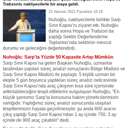
Trabzonlu nakliyecilerle bir araya geldi.
21 Haziran 2021 Pazartesi 18:18
Nuhoğlu, nakliyecilerle birlikte Sarp
Sınır Kapısı’nı ziyaret etti. Nuhoğlu
daha sonra Hopa ve Trabzon’da
yaptığı Sektör Değerlendirme
Toplantısı’nda sektörün mevcut
durumu ve geleceğini değerlendirdi.
Nuhoğlu: Sarp’ta Yüzde 50 Kapasite Artışı Mümkün
Sarp Sınır Kapısı’na gelen Başkan Nuhoğlu, uzmanlar
tarafından yapılan süreç analizi sonuçlarını Bölge Müdürü ve
Sarp Sınır Kapısı Müdürü ile paylaştı. 5 kişilik uzman bir
ekiple 5 gün boyunca yaptıkları süreç analizi neticesinde
Sarp Sınır Kapısı’nda araç çıkışının kısa süre içerisinde
arttırılabileceğini tespit ettiklerini vurgulayan Nuhoğlu, “En
büyük şansımız Sarp’ta konusuna hakim yöneticilerimizin
varlığıdır. Yaptığımız süreç analizi sonucunda ulaşılan
tespitlerimizin hayata geçirilmesiyle; şu anda 600 aracın
çıkış yaptığı Sarp Sınır Kapısı’ndan 1 ay içinde 750, 3 ay
içinde de 900 araç çıkabilir” dedi.