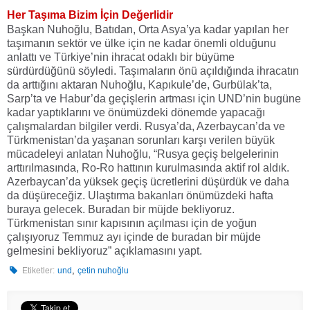
Her Taşıma Bizim İçin Değerlidir
Başkan Nuhoğlu, Batıdan, Orta Asya’ya kadar yapılan her
taşımanın sektör ve ülke için ne kadar önemli olduğunu
anlattı ve Türkiye’nin ihracat odaklı bir büyüme
sürdürdüğünü söyledi. Taşımaların önü açıldığında ihracatın
da arttığını aktaran Nuhoğlu, Kapıkule’de, Gurbülak’ta,
Sarp’ta ve Habur’da geçişlerin artması için UND’nin bugüne
kadar yaptıklarını ve önümüzdeki dönemde yapacağı
çalışmalardan bilgiler verdi. Rusya’da, Azerbaycan’da ve
Türkmenistan’da yaşanan sorunları karşı verilen büyük
mücadeleyi anlatan Nuhoğlu, “Rusya geçiş belgelerinin
arttırılmasında, Ro-Ro hattının kurulmasında aktif rol aldık.
Azerbaycan’da yüksek geçiş ücretlerini düşürdük ve daha
da düşüreceğiz. Ulaştırma bakanları önümüzdeki hafta
buraya gelecek. Buradan bir müjde bekliyoruz.
Türkmenistan sınır kapısının açılması için de yoğun
çalışıyoruz Temmuz ayı içinde de buradan bir müjde
gelmesini bekliyoruz” açıklamasını yapt.
,
Etiketler:
und
çetin nuhoğlu