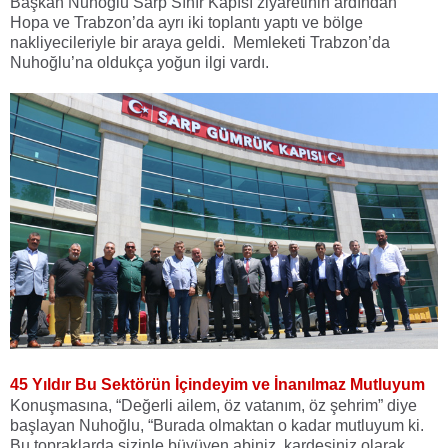
Başkan Nuhoğlu Sarp Sınır Kapısı ziyaretinin ardından
Hopa ve Trabzon’da ayrı iki toplantı yaptı ve bölge
nakliyecileriyle bir araya geldi. Memleketi Trabzon’da
Nuhoğlu’na oldukça yoğun ilgi vardı.
45 Yıldır Bu Sektörün İçindeyim ve İnanılmaz Mutluyum
Konuşmasına, “Değerli ailem, öz vatanım, öz şehrim” diye
başlayan Nuhoğlu, “Burada olmaktan o kadar mutluyum ki.
Bu topraklarda sizinle büyüyen abiniz, kardeşiniz olarak