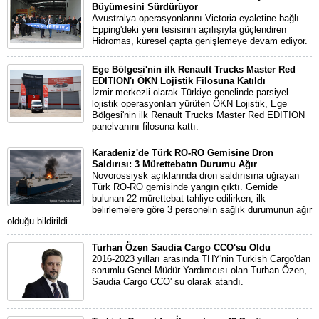
Büyümesini Sürdürüyor
Avustralya operasyonlarını Victoria eyaletine bağlı
Epping'deki yeni tesisinin açılışıyla güçlendiren
Hidromas, küresel çapta genişlemeye devam ediyor.
Ege Bölgesi'nin ilk Renault Trucks Master Red
EDITION'ı ÖKN Lojistik Filosuna Katıldı
İzmir merkezli olarak Türkiye genelinde parsiyel
lojistik operasyonları yürüten ÖKN Lojistik, Ege
Bölgesi'nin ilk Renault Trucks Master Red EDITION
panelvanını filosuna kattı.
Karadeniz'de Türk RO-RO Gemisine Dron
Saldırısı: 3 Mürettebatın Durumu Ağır
Novorossiysk açıklarında dron saldırısına uğrayan
Türk RO-RO gemisinde yangın çıktı. Gemide
bulunan 22 mürettebat tahliye edilirken, ilk
belirlemelere göre 3 personelin sağlık durumunun ağır
olduğu bildirildi.
Turhan Özen Saudia Cargo CCO'su Oldu
2016-2023 yılları arasında THY'nin Turkish Cargo'dan
sorumlu Genel Müdür Yardımcısı olan Turhan Özen,
Saudia Cargo CCO' su olarak atandı.