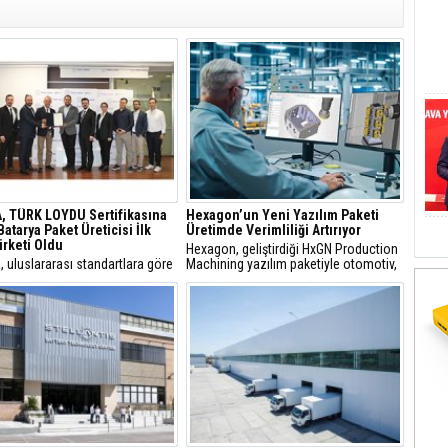
, TÜRK LOYDU Sertifikasına
Hexagon’un Yeni Yazılım Paketi
Batarya Paket Üreticisi İlk
Üretimde Verimliliği Artırıyor
irketi Oldu
Hexagon, geliştirdiği HxGN Production
 uluslararası standartlara göre
Machining yazılım paketiyle otomotiv,
 veren, IACS üyesi bağımsız
havacılık, genel üretim ve savunma
ma ve uygunluk değerlendirme
sanayisi gibi birçok sektörde faaliyet
u Türk Loydu tarafından verilen
gösteren işletmelere verimlilik sağlıyor.
iyon temelli Marine Batarya
ası’nı alan ilk Türk şirketi oldu.