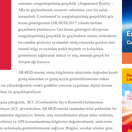
sistemini zenginleştirilmiş gerçeklik
(Augmented Reality –
AR) ile güçlendirerek otomotiv sektörüne yeni bir soluk
kazandırdı. Continental’in zenginleştirilmiş gerçeklikli göz
hizası göstergesinin (AR-HUD) 2017 yılında üretime
geçirilmesi planlanıyor. Göz hizası göstergesi altyapısını
zenginleştirilmiş gerçeklik ile güçlendiren sistem, sürücülerin
ön camdan gözlerini ayırmadan sürüş esnasında gereken tüm
önemli bilgi ve uyarıları renkli biçimde ve kolaylıkla
görmelerini sağlayarak sürücü ve araç arasında gerçek bir
iletişim ağı kuruyor.
AR-HUD sistemi, sürüş bilgilerinin sürücünün doğrudan kendi
görüş alanından ve geniş açıyla görüntülenmesine imkan
 cm yüksekliğindeki renkli grafikler yansıtan uygulama, dijital sinema
azı ile gerçekleştiriliyor.
ışına çıktığında,
ACC (Uyarlanabilir Seyir Kontrolü) kullanımını
luyor. ACC devredeyken, AR-HUD sistemi tarafından hilal şeklindeki bir
tarafından algılanıyor. Sistem; araç sensörlerinden alınan radar verilerini,
a verilerini ve GPS konumlandırma bilgilerini değerlendirerek, sürücünün
ğru noktalarda görüntülenmesini sağlıyor. Bilgiler, seyahat yönüne göre,