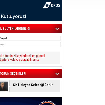
L BÜLTENİ ABONELİĞİ
il adresinizi kaydederek en güncel
berlere kolayca ulaşabilirsiniz
TÖRÜN SEÇTİKLERİ
Çin'i İzleyen Geleceği Görür