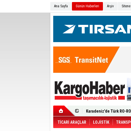
Ana Sayfa
Günün Haberleri
Arşiv
Sitene
Ege Bölgesi'nin ilk Renau
Filosuna Katıldı
Karadeniz'de Türk RO-RO 
Durumu Ağır
Turhan Özen Saudia Carg
Turkish Cargo’dan İhraca
Renault Trucks T 480 ADR’l
TİCARİ ARAÇLAR
LOJİSTİK
TRANSP
Ortadoğu Krizine Karşın