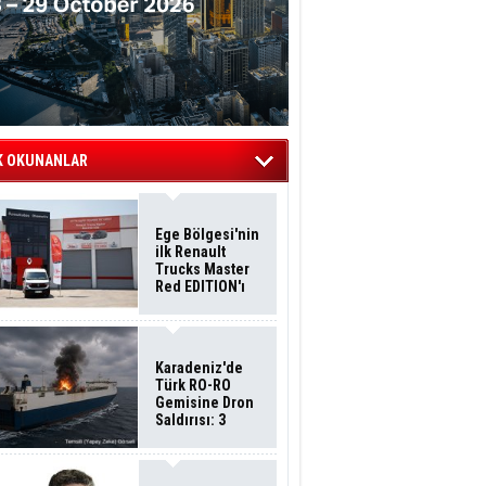
K OKUNANLAR
Ege Bölgesi'nin
ilk Renault
Trucks Master
Red EDITION'ı
ÖKN Lojistik
Filosuna Katıldı
Karadeniz'de
Türk RO-RO
Gemisine Dron
Saldırısı: 3
Mürettebatın
Durumu Ağır