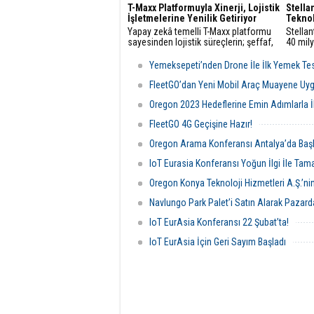
T-Maxx Platformuyla Xinerji, Lojistik
Stellan
İşletmelerine Yenilik Getiriyor
Teknol
Yapay zekâ temelli T-Maxx platformu
Stellan
sayesinden lojistik süreçlerin; şeffaf,
40 mily
izlenebilir ve verimli olmasını sağlayan
teknolo
Xinerji Software ürünleri Türkiye’de
Merkezi
Yemeksepeti’nden Drone İle İlk Yemek Tes
80’in üzerinde lojistik işletmeleri
tarafından kullanılıyor.
FleetGO’dan Yeni Mobil Araç Muayene Uy
Oregon 2023 Hedeflerine Emin Adımlarla İle
FleetGO 4G Geçişine Hazır!
Oregon Arama Konferansı Antalya’da Başl
IoT Eurasia Konferansı Yoğun İlgi İle Ta
Oregon Konya Teknoloji Hizmetleri A.Ş.’ni
Navlungo Park Palet’i Satın Alarak Pazar
IoT EurAsia Konferansı 22 Şubat’ta!
IoT EurAsia İçin Geri Sayım Başladı