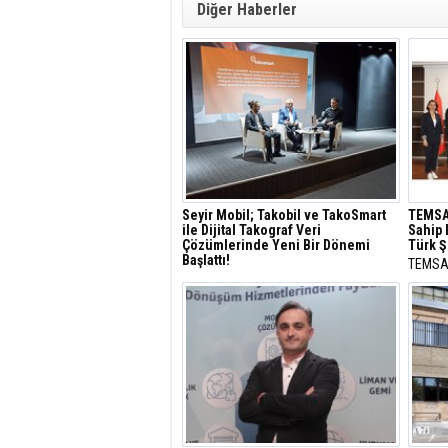
Diğer Haberler
Seyir Mobil; Takobil ve TakoSmart
TEMSA
ile Dijital Takograf Veri
Sahip 
Çözümlerinde Yeni Bir Dönemi
Türk Ş
Başlattı!
TEMSA,
Seyir Mobil, dijital takograf verilerinin
hizmet
yönetiminde devrim niteliği taşıyan
klasla
Takobil ve TakoSmart çözümlerini
kuruluş
tanıttı.
lityum-
Sertifik