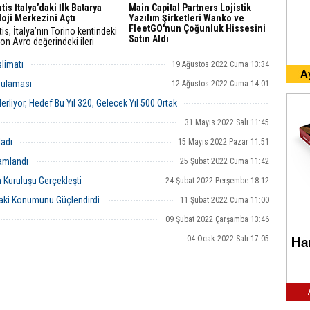
tis İtalya’daki İlk Batarya
Main Capital Partners Lojistik
oji Merkezini Açtı
Yazılım Şirketleri Wanko ve
FleetGO'nun Çoğunluk Hissesini
tis, İtalya’nın Torino kentindeki
Satın Aldı
on Avro değerindeki ileri
jiye sahip Batarya Teknolojisi
Wanko ve FleetGO, FleetGO Group
’ni hizmete açtı.
olarak bilinecek yeni bir kapsamlı
limatı
19 Ağustos 2022 Cuma 13:34
lojistik yazılım grubu oluşturmak için
birleştiriyor.
gulaması
12 Ağustos 2022 Cuma 14:01
rliyor, Hedef Bu Yıl 320, Gelecek Yıl 500 Ortak
09 Haziran 2022 Perşembe 17:10
31 Mayıs 2022 Salı 11:45
adı
15 Mayıs 2022 Pazar 11:51
mamlandı
25 Şubat 2022 Cuma 11:42
n Kuruluşu Gerçekleşti
24 Şubat 2022 Perşembe 18:12
daki Konumunu Güçlendirdi
11 Şubat 2022 Cuma 11:00
09 Şubat 2022 Çarşamba 13:46
04 Ocak 2022 Salı 17:05