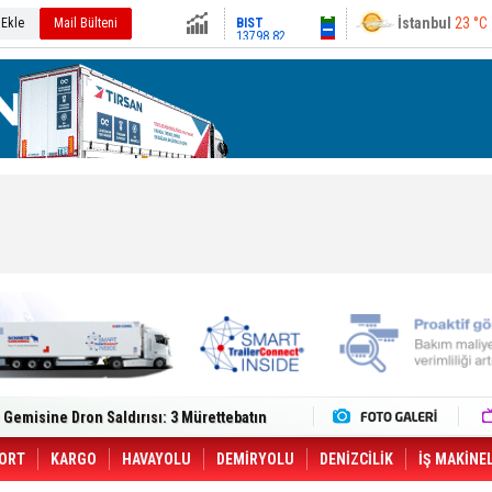
13798.82
Ankara
20 °C
 Ekle
Mail Bülteni
Altın
6531.09
Dolar
47.6937
Euro
54.9779
lt Trucks Master Red EDITION'ı ÖKN Lojistik
Gemisine Dron Saldırısı: 3 Mürettebatın
o CCO'su Oldu
tçıya 49 Destinasyonda İndirimli Taşıma
er Aybir Lojistik Filosuna Katıldı
ORT
KARGO
HAVAYOLU
DEMİRYOLU
DENİZCİLİK
İŞ MAKİNE
 Hava Kargo Haziran 2026 Döneminde %8.5