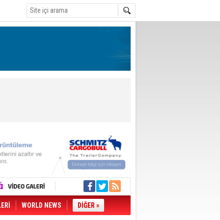
LERİ
WORLD NEWS
DİĞER »