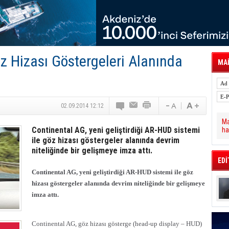
tal Dergi)
rür
önetimini Dijitalleştiriyor
thens in June, Up 8.5%
ia ile Güçlendirdi
 Saadia Zahidi Getirildi. IATA Tarihinde İlk
z Hizası Göstergeleri Alanında
ia Zahidi as Director General
MAİ
a Ankara ile Hizmet Ağını Güçlendirdi
spress’e 10 Adet T520 Çekici Teslim Etti
02.09.2014 12:12
Ma
Continental AG, yeni geliştirdiği AR-HUD sistemi
ha
ile göz hizası göstergeler alanında devrim
niteliğinde bir gelişmeye imza attı.
EDİ
Continental AG, yeni geliştirdiği AR-HUD sistemi ile göz
hizası göstergeler alanında devrim niteliğinde bir gelişmeye
imza attı.
Continental AG, göz hizası gösterge (head-up display – HUD)