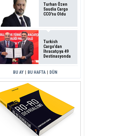
Turhan Özen
Saudia Cargo
CCO'su Oldu
Turkish
Cargo’dan
İhracatçıya 49
Destinasyonda
İndirimli Taşıma
BU AY
|
BU HAFTA
|
DÜN