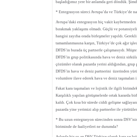
başladığımız yere bir anlamda geri döndük. Şimd
* Entegrasyon süreci Avrupa’da ve Türkiye’de nas
Avrupa’daki entegrasyon hiç vakit kaybetmeden
bırakmak yaklaşımı olmadı. Güçlü ve potansiyeli 
hangisi zayıfsa orada birleşmeler yapıldı. Gerekl
tamamlanmasına karşın, Türkiye’de çok ağır işled
DFDS’in burada üç partnerle çalışmasıydı. Müşter
DFDS’in grup politikasında hava ve deniz sirküla
çözümler olarak pazarda yerini aldığından, grup p
DFDS’in hava ve deniz partnerini
üzerinden yürü
volumlere ilave ederek hava ve deniz taşımaları ile
Fakat kara taşımaları ve lojistik ile ilgili biri
Karşılıklı yapılan görüşmelerde ortak kararda bi
kaldı. Çok kısa bir sürede ciddi gelişme sağlayar
pazarda yine yerimizi alıp partnerler ile yürütüle
* Bu uzun entegrasyon sürecinden sonra DSV’nin
biriminde de faaliyetleri ne durumda?
Aslında biz şu an DSV Türkiye olarak kara ve lo