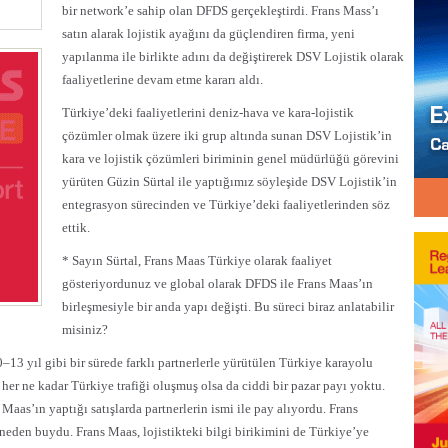
bir network’e sahip olan DFDS gerçekleştirdi. Frans Mass’ı
satın alarak lojistik ayağını da güçlendiren firma, yeni
yapılanma ile birlikte adını da değiştirerek DSV Lojistik olarak
faaliyetlerine devam etme kararı aldı.
Türkiye’deki faaliyetlerini deniz-hava ve kara-lojistik
çözümler olmak üzere iki grup altında sunan DSV Lojistik’in
kara ve lojistik çözümleri biriminin genel müdürlüğü görevini
yürüten Güzin Sürtal ile yaptığımız söyleşide DSV Lojistik’in
entegrasyon sürecinden ve Türkiye’deki faaliyetlerinden söz
ettik.
* Sayın Sürtal, Frans Maas Türkiye olarak faaliyet
gösteriyordunuz ve global olarak DFDS ile Frans Maas’ın
birleşmesiyle bir anda yapı değişti. Bu süreci biraz anlatabilir
misiniz?
3 yıl gibi bir sürede farklı partnerlerle yürütülen Türkiye karayolu
 her ne kadar Türkiye trafiği oluşmuş olsa da ciddi bir pazar payı yoktu.
 Maas’ın yaptığı satışlarda partnerlerin ismi ile pay alıyordu. Frans
eden buydu. Frans Maas, lojistikteki bilgi birikimini de Türkiye’ye