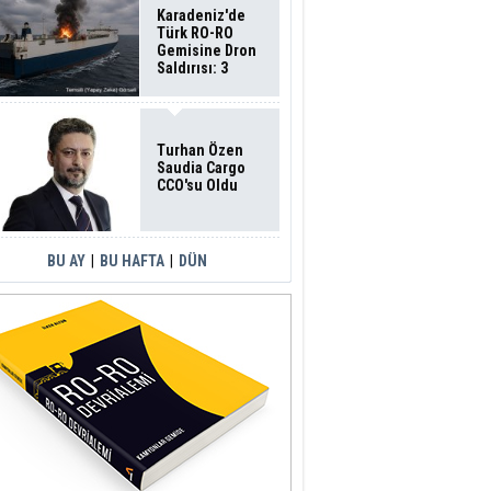
Karadeniz'de
Türk RO-RO
Gemisine Dron
Saldırısı: 3
Mürettebatın
Durumu Ağır
Turhan Özen
Saudia Cargo
CCO'su Oldu
BU AY
|
BU HAFTA
|
DÜN