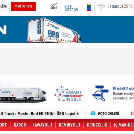
13779.39
Ankara
30 °C
 Ekle
Mail Bülteni
Altın
6659.71
Dolar
47.6791
Euro
55.1258
i Yeni Tesisiyle Küresel Büyümesini
lt Trucks Master Red EDITION'ı ÖKN Lojistik
Gemisine Dron Saldırısı: 3 Mürettebatın
o CCO'su Oldu
tçıya 49 Destinasyonda İndirimli Taşıma
ORT
KARGO
HAVAYOLU
DEMİRYOLU
DENİZCİLİK
İŞ MAKİNE
er Aybir Lojistik Filosuna Katıldı