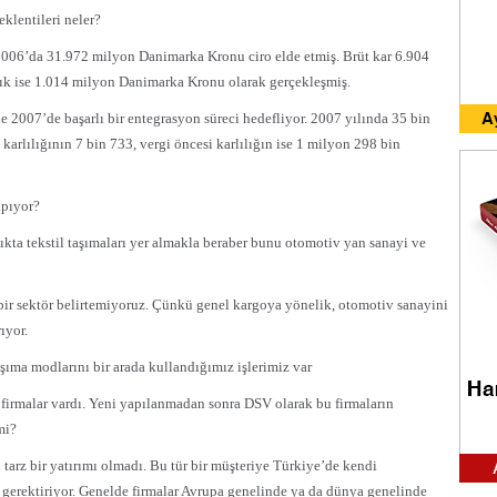
eklentileri neler?
2006’da 31.972 milyon Danimarka Kronu ciro elde etmiş. Brüt kar 6.904
ılık ise 1.014 milyon Danimarka Kronu olarak gerçekleşmiş.
 2007’de başarlı bir entegrasyon süreci hedefliyor. 2007 yılında 35 bin
arlılığının 7 bin 733, vergi öncesi karlılığın ise 1 milyon 298 bin
apıyor?
ıkta tekstil taşımaları yer almakla beraber bunu otomotiv yan sanayi ve
ir sektör belirtemiyoruz. Çünkü genel kargoya yönelik, otomotiv sanayini
ıyor.
ıma modlarını bir arada kullandığımız işlerimiz var
 firmalar vardı. Yeni yapılanmadan sonra DSV olarak bu firmaların
mi?
tarz bir yatırımı olmadı. Bu tür bir müşteriye Türkiye’de kendi
m gerektiriyor. Genelde firmalar Avrupa genelinde ya da dünya genelinde