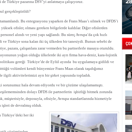
i de Türkiye pazarına DSV’yi anlatmaya çalışıyoruz.
ıl gerçekleştirildi?
 tamamlandı. Bu entegrasyonu yaparken de Frans Maas’ı silmek ve DFDS’i
yüksek ofisler, olması gereken bölgelerde kaldılar. Diğer ofislerden
i personel alındı ve yeni yapı sağlandı. Bu süreç Avrupa’da çok hızlı
i ve Türkiye sona kalan iki üç ülkeden bir tanesiydi. Bunun sebebi de
ÇO
iye, pazara, çalışanlara zarar vermeden bu partnerlerle masaya oturuldu.
syonunun yoğun olduğu ülkelerde iki ayrı firma hava-deniz, kara-lojistik
olitikası gereği
Türkiye’de de Eylül ayında
bu uygulamaya gidildi ve
ttüğü volümleri kendi bünyemize Frans Maas olarak taşıdığımız
 ilgili aktivitelerimizi ayrı bir şirket yapısında topladık.
mdeki sorunumuz hala devam ediyordu ve bir çözüme ulaşılamamıştı.
rleşilememsinden dolayı DFDS ile partnerlerin
işbirliği bitmek zorunda
ak, müşterisiyle, deposuyla, ofisiyle, Avrupa standartlarında hizmetiyle
n işleri de devralmış olduk.
 Türkiye’deki her iki
jistik çözümünden