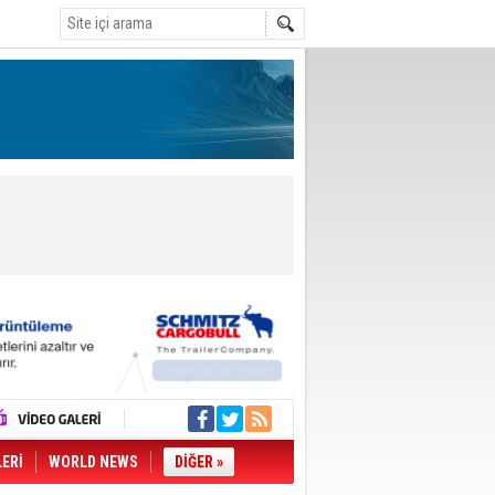
LERİ
WORLD NEWS
DİĞER »