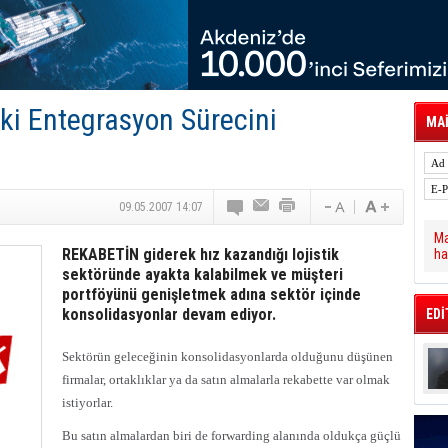
 Hava Kargo Haziran 2026 Döneminde %8.5
tal Dergi)
rür
önetimini Dijitalleştiriyor
thens in June, Up 8.5%
ia ile Güçlendirdi
eki Entegrasyon Sürecini
 Saadia Zahidi Getirildi. IATA Tarihinde İlk
MAİ
ia Zahidi as Director General
a Ankara ile Hizmet Ağını Güçlendirdi
09.05.2007 14:07
Ma
REKABETİN giderek hız kazandığı lojistik
ha
sektöründe ayakta kalabilmek ve müşteri
portföyünü genişletmek adına sektör içinde
konsolidasyonlar devam ediyor.
EDİ
Sektörün geleceğinin konsolidasyonlarda olduğunu düşünen
firmalar, ortaklıklar ya da satın almalarla rekabette var olmak
istiyorlar.
Bu satın almalardan biri de forwarding alanında oldukça güçlü