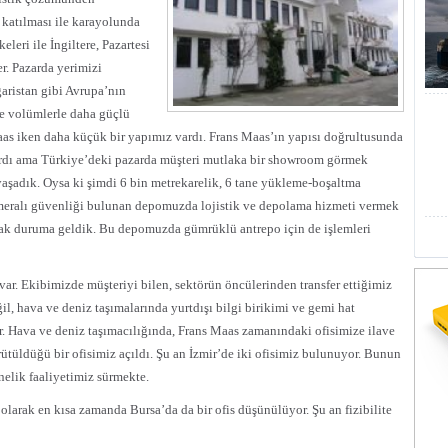
 katılması ile karayolunda
leri ile İngiltere, Pazartesi
r. Pazarda yerimizi
aristan gibi Avrupa’nın
ve volümlerle daha güçlü
aas iken daha küçük bir yapımız vardı. Frans Maas’ın yapısı doğrultusunda
vardı ama Türkiye’deki pazarda müşteri mutlaka bir showroom görmek
 yaşadık. Oysa ki şimdi 6 bin metrekarelik, 6 tane yükleme-boşaltma
 kameralı güvenliği bulunan depomuzda lojistik ve depolama hizmeti vermek
cak duruma geldik. Bu depomuzda gümrüklü antrepo için de işlemleri
ar. Ekibimizde müşteriyi bilen, sektörün öncülerinden transfer ettiğimiz
l, hava ve deniz taşımalarında yurtdışı bilgi birikimi ve gemi hat
or. Hava ve deniz taşımacılığında, Frans Maas zamanındaki ofisimize ilave
ütüldüğü bir ofisimiz açıldı. Şu an İzmir’de iki ofisimiz bulunuyor. Bunun
elik faaliyetimiz sürmekte.
olarak en kısa zamanda Bursa’da da bir ofis düşünülüyor. Şu an fizibilite