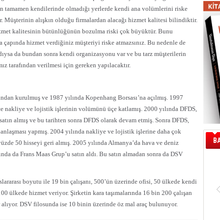
ün tamamen kendilerinde olmadığı yerlerde kendi ana volümlerini riske
. Müşterinin alışkın olduğu firmalardan alacağı hizmet kalitesi bilindiktir.
izmet kalitesinin bütünlüğünün bozulma riski çok büyüktür. Bunu
a çapında hizmet verdiğiniz müşteriyi riske atmazsınız. Bu nedenle de
dıysa da bundan sonra kendi organizasyonu var ve bu tarz müşterilerin
z tarafından verilmesi için gereken yapılacaktır.
fından kurulmuş ve 1987 yılında Kopenhang Borsası’na açılmış. 1997
e nakliye ve lojistik işlerinin volümünü üçe katlamış. 2000 yılında DFDS,
atın almış ve bu tarihten sonra DFDS olarak devam etmiş. Sonra DFDS,
anlaşması yapmış. 2004 yılında nakliye ve lojistik işlerine daha çok
B
 yüzde 50 hisseyi geri almış. 2005 yılında Almanya’da hava ve deniz
nda da Frans Maas Grup’u satın aldı. Bu satın almadan sonra da DSV
ararası boyutu ile 19 bin çalışanı, 500’ün üzerinde ofisi, 50 ülkede kendi
m 100 ülkede hizmet veriyor. Şirketin kara taşımalarında 16 bin 200 çalışan
 alıyor. DSV filosunda ise 10 binin üzerinde öz mal araç bulunuyor.