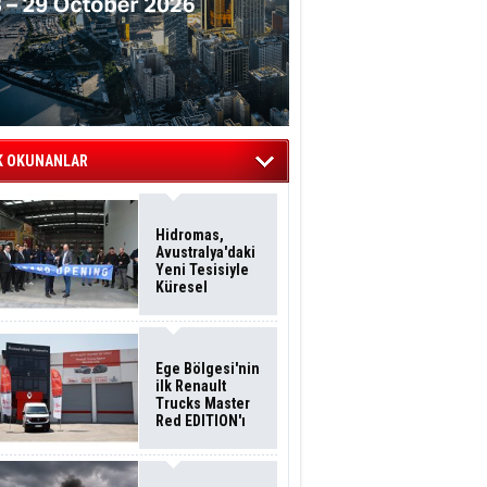
K OKUNANLAR
Hidromas,
Avustralya'daki
Yeni Tesisiyle
Küresel
Büyümesini
Sürdürüyor
Ege Bölgesi'nin
ilk Renault
Trucks Master
Red EDITION'ı
ÖKN Lojistik
Filosuna Katıldı