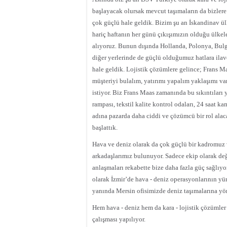
başlayacak olursak mevcut taşımaların da bizlere
çok güçlü hale geldik. Bizim şu an İskandinav ülke
hariç haftanın her günü çıkışımızın olduğu ülkele
alıyoruz. Bunun dışında Hollanda, Polonya, Bulg
diğer yerlerinde de güçlü olduğumuz hatlara ila
hale geldik. Lojistik çözümlere gelince; Frans M
müşteriyi bulalım, yatırımı yapalım yaklaşımı 
istiyor. Biz Frans Maas zamanında bu sıkıntıları
rampası, tekstil kalite kontrol odaları, 24 saat
adına pazarda daha ciddi ve çözümcü bir rol ala
başlattık.
Hava ve deniz olarak da çok güçlü bir kadromuz v
arkadaşlarımız bulunuyor. Sadece ekip olarak deği
anlaşmaları rekabette bize daha fazla güç sağlıy
olarak İzmir’de hava - deniz operasyonlarının yür
yanında Mersin ofisimizde deniz taşımalarına yön
Hem hava - deniz hem da kara - lojistik çözümler 
çalışması yapılıyor.