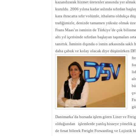
kazandırarak hizmet üretenler arasında yer alma
kuruldu. 2006 yılına kadar aslında sıfırdan başlay
kara ihracatta sıfır volümle, ithalatta oldukça dü
trafiğimizle, denizde tamamen yüksüz olmak üzere
Frans Maas’ın isminin de Türkiye’de çok bilinmem
altı yıl içerisinde sıfırdan başlayan taşımaları o
tanıttık. İsminin dışında o ismin arkasında saklı
daha çabuk ve kolay olacak diye düşünürken DFD
fr
fo
li
al
bü
ço
Fr
gü
Danimarka’da borsada işlem gören Liner ve Frei
olduğundan
işlemlerde yanlış hisseye yönelik 
de fırsat bilerek Freight Forwarding ve Lojistik h