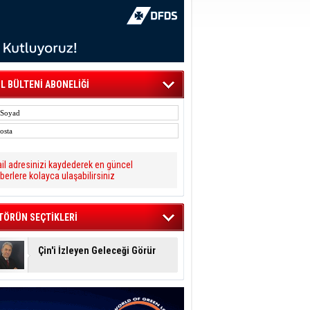
L BÜLTENİ ABONELİĞİ
il adresinizi kaydederek en güncel
berlere kolayca ulaşabilirsiniz
TÖRÜN SEÇTİKLERİ
Çin'i İzleyen Geleceği Görür