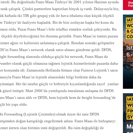
k istedi. Bu doğrultuda Frans Maas Türkiye’de 2001 yılının Haziran ayında
arak çalıştık. Çünkü partnerlere kaptırılan birçok iş vardı. Dolayısıyla biz,
şük haftada iki TIR gibi grupaj yük ile hava ithalatta olan küçük ölçekli
 Türkiye’de faaliyete başladık. Bir de bizi zorlayan başka bir konu da
esi oldu. Pazar Frans Maas’ı bile telaffuz etmekte zorluk çekiyordu. Bu
rta ölçekli diyebileceğimiz bir duruma getirdik. Frans Maas’ın ismini pazara
 hizmet ağını ve kalitesini anlatmaya çalıştık. Bundan sonraki gelişmeler
S’in Frans Maas’ı network olarak satın alması gündeme geldi. DFDS,
eight forwarding alanında oldukça güçlü bir network, Frans Maas da
rwarder olarak güçlü olmasına rağmen lojistik hizmetlerinde pazarda daha
der konumda idi. Zamanında Hollanda firması olan Furness Lojistik’i satın
masıyla Frans Maas’ın lojistik alanındaki bilgi birikimi daha da
yümüştü. Her iki tarafın güçlü ve birbiriyle kıyaslandığında zayıf
yanları
k güzel örtüştü. Mart 2006’da yurtdışında imzalanan anlaşma ile DFDS
ans Maas’ı satın aldı ve DFDS, hem lojistik hem de freight forwarding’de
çlü bir yapı oldu.
ght Forwarding (Lojistik Çözümler) olmak üzere iki tane DFDS
girişimden doğan karışıklığı engellemek adına
Frans Maas ile birleşmeyi
izmet üreten olan birimin ismi değiştirildi. Bu isim değişikliği ile