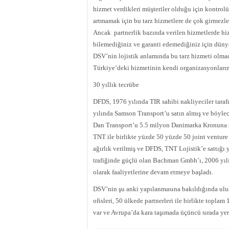
hizmet verdikleri müşteriler olduğu için kontrol
artmamak için bu tarz hizmetlere de çok girmezler
Ancak
partnerlik bazında verilen hizmetlerde h
bilemediğiniz ve garanti edemediğiniz için düny
DSV’nin lojistik anlamında bu tarz hizmeti olma
Türkiye’deki hizmetinin kendi organizasyonlarımı
30 yıllık tecrübe
DFDS, 1976 yılında TIR sahibi nakliyeciler tara
yılında Samson Transport’u satın almış ve böylec
Dan Transport’u 5.5 milyon Danimarka Kronuna s
TNT ile birlikte yüzde 50 yüzde 50 joint venture 
ağırlık verilmiş ve DFDS, TNT Lojistik’e sattığı
trafiğinde güçlü olan Bachman Gmbh’ı, 2006 yılı
olarak faaliyetlerine devam etmeye başladı.
DSV’nin şu anki yapılanmasına bakıldığında ulusl
ofisleri, 50 ülkede partnerleri ile birlikte topla
var ve Avrupa’da kara taşımada üçüncü sırada yer