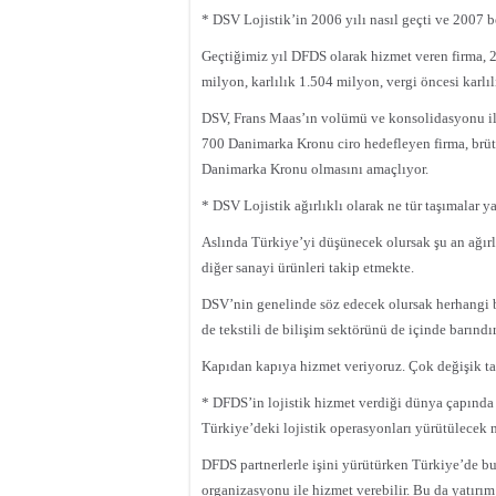
* DSV Lojistik’in 2006 yılı nasıl geçti ve 2007 b
Geçtiğimiz yıl DFDS olarak hizmet veren firma, 
milyon, karlılık 1.504 milyon, vergi öncesi karl
DSV, Frans Maas’ın volümü ve konsolidasyonu ile
700 Danimarka Kronu ciro hedefleyen firma, brüt k
Danimarka Kronu olmasını amaçlıyor.
* DSV Lojistik ağırlıklı olarak ne tür taşımalar y
Aslında Türkiye’yi düşünecek olursak şu an ağırl
diğer sanayi ürünleri takip etmekte.
DSV’nin genelinde söz edecek olursak herhangi b
de tekstili de bilişim sektörünü de içinde barındır
Kapıdan kapıya hizmet veriyoruz. Çok değişik taş
* DFDS’in lojistik hizmet verdiği dünya çapında
Türkiye’deki lojistik operasyonları yürütülecek 
DFDS partnerlerle işini yürütürken Türkiye’de bu 
organizasyonu ile hizmet verebilir. Bu da yatırı