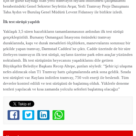
için de gurur kaynağı olan yerli tramvayın raylara indirilmesi çalışmalarını
beraberindeki Genel Sekreter Seyfettin Avşar, Yerli Tramvay Proje Danışmanı
Taha Aydın ve Burulaş Genel Müdürü Levent Fidansoy ile birlikte izledi.
İlk test sürüşü yapıldı
Yaklaşık 3,5 süren hazırlıkların tamamlanmasının ardından ilk test sürüşü
gerçekleştirildi. Bursaray Osmangazi İstasyonu önündeki tramvay
duraklarında, kapı ve durak mesafeleri ölçülürken, manevralarını sorunsuz bir
şekilde yapan tramvay, Darmstad Caddesi’ne çıktı. Cadde üzerinde de bir süre
ilerleyen tramvayın ilk test sürüşü, rayların üzerine park eden araçlar yüzünden
noktalandı. İlk test sürüşünün heyecanını yaşadıklarını dile getiren
Büyükşehir Belediye Başkanı Recep Altepe, şunları söyledi: “Şehir içi ulaşıma
nefes aldıracak olan T1 Tramvay hattı çalışmalarında artık sona geldik. Sırada
test sürüşleri var. Raylara indirilen tramvay, 750 volt enerji ile beslendi. Tüm
devreler kontrol edildi ve test sürüşünü de başlatmış olduk. Yüklerle deneme
testleri yapılacak ve kısa zamanda yolculu seferleri başlatmış olacağız”