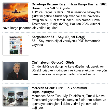
Ortadoğu Krizine Karşın Hava Kargo Haziran 2026
Döneminde %8.5 Büyüdü
THY ve Pegasus dahil 370’in üzerinde havayolu
şirketini çatısı altında toplayan ve sivil havacılık
trafiğinin % 85’ini temsil eden Uluslararası Hava
Taşımacılığı Birliği (IATA), Haziran 2026 küresel
hava kargo pazarına ait verileri açıkladı.
KargoHaber 331. Sayı (Dijital Dergi)
331. Sayımızın dijital versiyonu PDF formatında
yayında.
Çin'i İzleyen Geleceği Görür
Çin denildiğinde durup iki kere düşünmek gerekiyor.
Sürekli büyüyen, dönüşen ve küresel ekonomiye yön
veren devasa bir organizmadan söz ediyoruz.
Mercedes-Benz Türk Filo Yönetimini
Dijitalleştiriyor
Mercedes-Benz Türk; My TruckPoint, TruckLive ve
Fleetboard çözümleriyle kamyon filolarının bakım ve
operasyon süreçlerini daha verimli yönetmesini
sağlıyor.