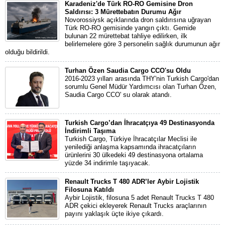
Karadeniz'de Türk RO-RO Gemisine Dron
Saldırısı: 3 Mürettebatın Durumu Ağır
Novorossiysk açıklarında dron saldırısına uğrayan
Türk RO-RO gemisinde yangın çıktı. Gemide
bulunan 22 mürettebat tahliye edilirken, ilk
belirlemelere göre 3 personelin sağlık durumunun ağır
olduğu bildirildi.
Turhan Özen Saudia Cargo CCO'su Oldu
2016-2023 yılları arasında THY'nin Turkish Cargo'dan
sorumlu Genel Müdür Yardımcısı olan Turhan Özen,
Saudia Cargo CCO' su olarak atandı.
Turkish Cargo’dan İhracatçıya 49 Destinasyonda
İndirimli Taşıma
Turkish Cargo, Türkiye İhracatçılar Meclisi ile
yenilediği anlaşma kapsamında ihracatçıların
ürünlerini 30 ülkedeki 49 destinasyona ortalama
yüzde 34 indirimle taşıyacak.
Renault Trucks T 480 ADR’ler Aybir Lojistik
Filosuna Katıldı
Aybir Lojistik, filosuna 5 adet Renault Trucks T 480
ADR çekici ekleyerek Renault Trucks araçlarının
payını yaklaşık üçte ikiye çıkardı.