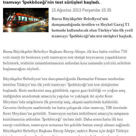
tramvayı ‘İpekböceği’nin test sürüşleri başladı.
15 Ağustos 2013 Perşembe 15:35
Bursa Büyükşehir Belediyesi’nin
danışmanlığında üretilen ve Heykel Garaj T1
hattında kullanılacak olan Türkiye’nin ilk yerli
tramvayı ‘İpekböceği’nin test sürüşleri başladı.
Bursa Büyükşehir Belediye Başkanı Recep Altepe, ilk kez hatta verilen 750
volt enerji ile beslenen yerli tramvayın test sürüşü heyecanını yaşadıklarını
belirterek, testlerin tamamlanmasının ardından kısa zamanda yolculu seferlere
başlanacağını söyledi.
Büyükşehir Belediyesi’nin danışmanlığında Durmazlar Firması tarafından
üretilen Türkiye’nin ilk yerli tramvayı ‘İpekböceği’nin test sürüşlerine
başlandı. Kent merkezini araç gürültüsü, egzoz gazı kirliliği ve yoğun araç
trafiğinden arındırmak amacıyla yapılan ve yaklaşık iki aydır Kent
Meydanı’nda sergilenen ilk prototip araç, akşam saatlerinde kaldırıldı.
Gecenin ilerleyen saatlerinde ise hatta çalışacak olan tramvay, TIR üzerinde
Kent Meydanı’na getirildi. Tramvayın raylara indirilmesi amacıyla rampanın
kurulmasının ardından ‘İpekböceği’ raylara indi. Daha sonra hatta ilk kez
enerji verilirken, tramvayın sorunsuz bir şekilde hattan enerji alması sağlandı.
Büyükşehir Belediye Başkanı Recep Altepe, sadece Bursa için değil Türkiye