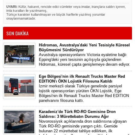
UYARI:
Küfür, hakaret, rencide edici cümleler veya imalar, inançlara saldırı içeren,
imla kuralları ile yazılmamış,
Türkçe karakter kullanılmayan ve büyük harflerle yazılmış yorumlar
onaylanmamaktadır.
SON DAKİKA
Hidromas, Avustralya'daki Yeni Tesisiyle Küresel
Büyümesini Sürdürüyor
Avustralya operasyonlarını Victoria eyaletine bağlı
Epping'deki yeni tesisinin açılışıyla güçlendiren
Hidromas, küresel çapta genişlemeye devam ediyor.
Ege Bölgesi'nin ilk Renault Trucks Master Red
EDITION'ı ÖKN Lojistik Filosuna Katıldı
İzmir merkezli olarak Türkiye genelinde parsiyel
lojistik operasyonları yürüten ÖKN Lojistik, Ege
Bölgesi'nin ilk Renault Trucks Master Red EDITION
panelvanını filosuna kattı.
Karadeniz'de Türk RO-RO Gemisine Dron
Saldırısı: 3 Mürettebatın Durumu Ağır
Novorossiysk açıklarında dron saldırısına uğrayan
Türk RO-RO gemisinde yangın çıktı. Gemide
bulunan 22 mürettebat tahliye edilirken, ilk