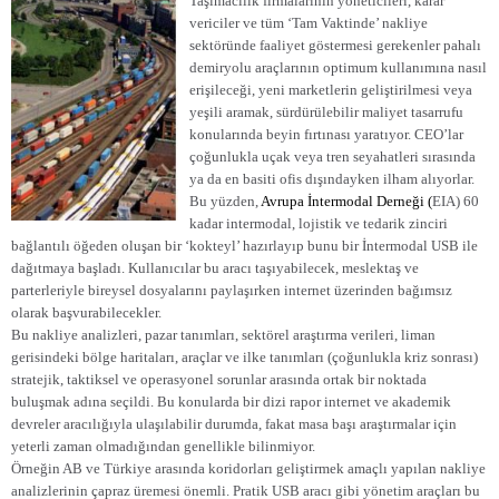
Taşımacılık firmalarının yöneticileri, karar
vericiler ve tüm ‘Tam Vaktinde’ nakliye
sektöründe faaliyet göstermesi gerekenler pahalı
demiryolu araçlarının optimum kullanımına nasıl
erişileceği, yeni marketlerin geliştirilmesi veya
yeşili aramak, sürdürülebilir maliyet tasarrufu
konularında beyin fırtınası yaratıyor. CEO’lar
çoğunlukla uçak veya tren seyahatleri sırasında
ya da en basiti ofis dışındayken ilham alıyorlar.
Bu yüzden,
Avrupa İntermodal Derneği (
EIA) 60
kadar intermodal, lojistik ve tedarik zinciri
bağlantılı öğeden oluşan bir ‘kokteyl’ hazırlayıp bunu bir İntermodal USB ile
dağıtmaya başladı. Kullanıcılar bu aracı taşıyabilecek, meslektaş ve
parterleriyle bireysel dosyalarını paylaşırken internet üzerinden bağımsız
olarak başvurabilecekler.
Bu nakliye analizleri, pazar tanımları, sektörel araştırma verileri, liman
gerisindeki bölge haritaları, araçlar ve ilke tanımları (çoğunlukla kriz sonrası)
stratejik, taktiksel ve operasyonel sorunlar arasında ortak bir noktada
buluşmak adına seçildi. Bu konularda bir dizi rapor internet ve akademik
devreler aracılığıyla ulaşılabilir durumda, fakat masa başı araştırmalar için
yeterli zaman olmadığından genellikle bilinmiyor.
Örneğin AB ve Türkiye arasında koridorları geliştirmek amaçlı yapılan nakliye
analizlerinin çapraz üremesi önemli. Pratik USB aracı gibi yönetim araçları bu