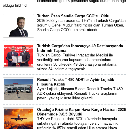
belirlemelere göre 3 personelin sağlık durumunun ağır
olduğu bildirildi.
Turhan Özen Saudia Cargo CCO'su Oldu
2016-2023 yılları arasında THY'nin Turkish Cargo'dan
sorumlu Genel Müdür Yardımcısı olan Turhan Özen,
Saudia Cargo CCO' su olarak atandı.
Turkish Cargo’dan İhracatçıya 49 Destinasyonda
İndirimli Taşıma
Turkish Cargo, Türkiye İhracatçılar Meclisi ile
yenilediği anlaşma kapsamında ihracatçıların
ürünlerini 30 ülkedeki 49 destinasyona ortalama
yüzde 34 indirimle taşıyacak.
Renault Trucks T 480 ADR’ler Aybir Lojistik
Filosuna Katıldı
Aybir Lojistik, filosuna 5 adet Renault Trucks T 480
ADR çekici ekleyerek Renault Trucks araçlarının
payını yaklaşık üçte ikiye çıkardı.
Ortadoğu Krizine Karşın Hava Kargo Haziran 2026
Döneminde %8.5 Büyüdü
THY ve Pegasus dahil 370’in üzerinde havayolu
şirketini çatısı altında toplayan ve sivil havacılık
trafiğinin % 85’ini temsil eden Uluslararası Hava