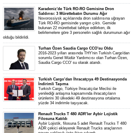
Karadeniz'de Türk RO-RO Gemisine Dron
Saldırısı: 3 Mürettebatın Durumu Ağır
Novorossiysk açıklarında dron saldırısına uğrayan
Türk RO-RO gemisinde yangın çıktı. Gemide
bulunan 22 mürettebat tahliye edilirken, ilk
belirlemelere göre 3 personelin sağlık durumunun ağır
olduğu bildirildi.
Turhan Özen Saudia Cargo CCO'su Oldu
2016-2023 yılları arasında THY'nin Turkish Cargo'dan
sorumlu Genel Müdür Yardımcısı olan Turhan Özen,
Saudia Cargo CCO' su olarak atandı.
Turkish Cargo’dan İhracatçıya 49 Destinasyonda
İndirimli Taşıma
Turkish Cargo, Türkiye İhracatçılar Meclisi ile
yenilediği anlaşma kapsamında ihracatçıların
ürünlerini 30 ülkedeki 49 destinasyona ortalama
yüzde 34 indirimle taşıyacak.
Renault Trucks T 480 ADR’ler Aybir Lojistik
Filosuna Katıldı
Aybir Lojistik, filosuna 5 adet Renault Trucks T 480
ADR çekici ekleyerek Renault Trucks araçlarının
payını yaklaşık üçte ikiye çıkardı.