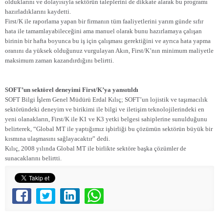
olduklarını ve dolayısıyla sektörün taleplerini de dikkate alarak bu programı
hazırladıklarını kaydetti.
First/K ile raporlama yapan bir firmanın tüm faaliyetlerini yarım günde sıfır
hata ile tamamlayabileceğini ama manuel olarak bunu hazırlamaya çalışan
birinin bir hafta boyunca bu iş için çalışması gerektiğini ve ayrıca hata yapma
oranını da yüksek olduğunuz vurgulayan Akın, First/K’nın minimum maliyetle
maksimum zaman kazandırdığını belirtti.
SOFT’un sektörel deneyimi First/K’ya yansıtıldı
SOFT Bilgi İşlem Genel Müdürü Erdal Kılıç; SOFT’un lojistik ve taşımacılık
sektöründeki deneyim ve birikimi ile bilgi ve iletişim teknolojilerindeki en
yeni olanakların, First/K ile K1 ve K3 yetki belgesi sahiplerine sunulduğunu
belirterek, “Global MT ile yaptığımız işbirliği bu çözümün sektörün büyük bir
kısmına ulaşmasını sağlayacaktır” dedi.
Kılıç, 2008 yılında Global MT ile birlikte sektöre başka çözümler de
sunacaklarını belirtti.