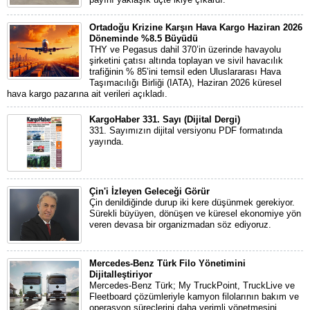
Ortadoğu Krizine Karşın Hava Kargo Haziran 2026
Döneminde %8.5 Büyüdü
THY ve Pegasus dahil 370’in üzerinde havayolu
şirketini çatısı altında toplayan ve sivil havacılık
trafiğinin % 85’ini temsil eden Uluslararası Hava
Taşımacılığı Birliği (IATA), Haziran 2026 küresel
hava kargo pazarına ait verileri açıkladı.
KargoHaber 331. Sayı (Dijital Dergi)
331. Sayımızın dijital versiyonu PDF formatında
yayında.
Çin'i İzleyen Geleceği Görür
Çin denildiğinde durup iki kere düşünmek gerekiyor.
Sürekli büyüyen, dönüşen ve küresel ekonomiye yön
veren devasa bir organizmadan söz ediyoruz.
Mercedes-Benz Türk Filo Yönetimini
Dijitalleştiriyor
Mercedes-Benz Türk; My TruckPoint, TruckLive ve
Fleetboard çözümleriyle kamyon filolarının bakım ve
operasyon süreçlerini daha verimli yönetmesini