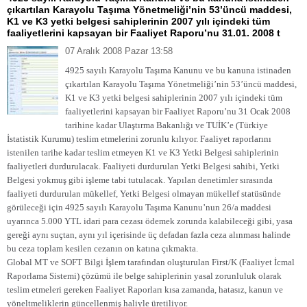
çıkartılan Karayolu Taşıma Yönetmeliği’nin 53’üncü maddesi,
K1 ve K3 yetki belgesi sahiplerinin 2007 yılı içindeki tüm
faaliyetlerini kapsayan bir Faaliyet Raporu’nu 31.01. 2008 t
07 Aralık 2008 Pazar 13:58
4925 sayılı Karayolu Taşıma Kanunu ve bu kanuna istinaden
çıkartılan Karayolu Taşıma Yönetmeliği’nin 53’üncü maddesi,
K1 ve K3 yetki belgesi sahiplerinin 2007 yılı içindeki tüm
faaliyetlerini kapsayan bir Faaliyet Raporu’nu
31 Ocak 2008
tarihine kadar Ulaştırma Bakanlığı ve TUİK’e (Türkiye
İstatistik Kurumu) teslim etmelerini zorunlu kılıyor. Faaliyet raporlarını
istenilen tarihe kadar teslim etmeyen K1 ve K3 Yetki Belgesi sahiplerinin
faaliyetleri durdurulacak. Faaliyeti durdurulan Yetki Belgesi sahibi, Yetki
Belgesi yokmuş gibi işleme tabi tutulacak. Yapılan denetimler sırasında
faaliyeti durdurulan mükellef, Yetki Belgesi olmayan mükellef statüsünde
görüleceği için 4925 sayılı Karayolu Taşıma Kanunu’nun 26/a maddesi
uyarınca 5.000 YTL idari para cezası ödemek zorunda kalabileceği gibi, yasa
gereği aynı suçtan, aynı yıl içerisinde üç defadan fazla ceza alınması halinde
bu ceza toplam kesilen cezanın on katına çıkmakta.
Global MT ve SOFT Bilgi İşlem tarafından oluşturulan First/K (Faaliyet İcmal
Raporlama Sistemi) çözümü ile belge sahiplerinin yasal zorunluluk olarak
teslim etmeleri gereken Faaliyet Raporları kısa zamanda, hatasız, kanun ve
yöneltmeliklerin güncellenmiş haliyle üretiliyor.