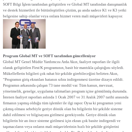
SOFT Bilgi İşlem tarafından geliştirilen ve Global MT tarafından danışmanlık
ve destek hizmetleri ile bütünleştirilen çözüm, şu anda sadece K1 ve K3 yetki
belgesine sahip olanlar veya onlara hizmet veren mali müşavirleri kapsıyor.
Program Global MT ve SOFT tarafından güncelleniyor
Global MT Genel Müdür Yardımcısı Arda Akın, faaliyet raporları ile ilgili
olarak geliştirilen First/K programının, basit bir mantıkla çalıştığını söyledi.
Mükelleflerin bilgileri çok rahat bir şekilde girebileceğini belirten Akın,
“Programın giriş ekranları hatanın sıfıra indirgenmesi üzerine dizayn edildi.
Programın arkasında çalışan 73 tane modül var. Tüm kanun, mevzuat,
yönetmelik, genelge, uygulama talimatları program içine gömülmüş durumda.
İstenen faaliyet raporları aslında
1 Ocak 2007 ve 31 Aralık 2007 tarihi arasında
firmanın yapmış olduğu tüm işlemler ile ilgi rapor. Oysa ki programın yeni
çıkmış olması sebebiyle geriye dönük olan bu bilgilerin bir şekilde sisteme
dahil edilmesi ve bilgisayara girilmesi gerekiyordu. Geriye dönük olan
bilgilerin bir an önce sisteme girilmesi için ekran çok basite indirgendi ve
taşımacıların veya onların mali müşavirlerinin hızlı bir şekilde girişlerini