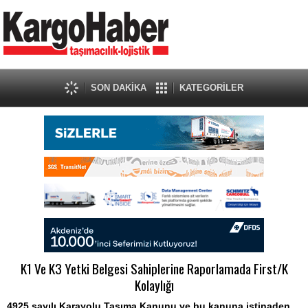
SON DAKİKA
KATEGORİLER
K1 Ve K3 Yetki Belgesi Sahiplerine Raporlamada First/K
Kolaylığı
4925 sayılı Karayolu Taşıma Kanunu ve bu kanuna istinaden