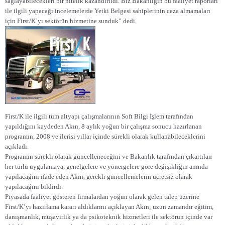
sağlayabilecekleri bir nitelik kazandırıldı. Biz Bakanlığın bu faaliyet raporları
ile ilgili yapacağı incelemelerde Yetki Belgesi sahiplerinin ceza almamaları
için First/K’yı sektörün hizmetine sunduk” dedi.
First/K ile ilgili tüm altyapı çalışmalarının Soft Bilgi İşlem tarafından
yapıldığını kaydeden Akın, 8 aylık yoğun bir çalışma sonucu hazırlanan
programın, 2008 ve ilerisi yıllar içinde sürekli olarak kullanabileceklerini
açıkladı.
Programın sürekli olarak güncelleneceğini ve Bakanlık tarafından çıkartılan
her türlü uygulamaya, genelgelere ve yönergelere göre değişikliğin anında
yapılacağını ifade eden Akın, gerekli güncellemelerin ücretsiz olarak
yapılacağını bildirdi.
Piyasada faaliyet gösteren firmalardan yoğun olarak gelen talep üzerine
First/K’yı hazırlama kararı aldıklarını açıklayan Akın; uzun zamandır eğitim,
danışmanlık, müşavirlik ya da psikoteknik hizmetleri ile sektörün içinde var