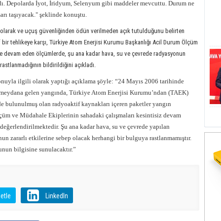
ı. Depolarda İyot, İridyum, Selenyum gibi maddeler mevcuttu. Durum ne
arı taşıyacak." şeklinde konuştu.
ü olarak ve uçuş güvenliğinden ödün verilmeden açık tutulduğunu belirten
tif bir tehlikeye karşı, Türkiye Atom Enerjisi Kurumu Başkanlığı Acil Durum Ölçüm
ilde devam eden ölçümlerde, şu ana kadar hava, su ve çevrede radyasyonun
astlanmadığının bildirildiğini açıkladı.
uyla ilgili olarak yaptığı açıklama şöyle: “24 Mayıs 2006 tarihinde
 meydana gelen yangında, Türkiye Atom Enerjisi Kurumu’ndan (TAEK)
imde bulunulmuş olan radyoaktif kaynakları içeren paketler yangın
çüm ve Müdahale Ekiplerinin sahadaki çalışmaları kesintisiz devam
 değerlendirilmektedir. Şu ana kadar hava, su ve çevrede yapılan
n zararlı etkilerine sebep olacak herhangi bir bulguya rastlanmamıştır.
nun bilgisine sunulacaktır.”
etle
LinkedIn