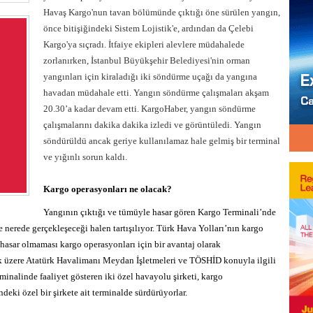
Havaş Kargo'nun tavan bölümünde çıktığı öne sürülen yangın,
önce bitişiğindeki Sistem Lojistik'e, ardından da Çelebi
Kargo'ya sıçradı. İtfaiye ekipleri alevlere müdahalede
zorlanırken, İstanbul Büyükşehir Belediyesi'nin orman
yangınları için kiraladığı iki söndürme uçağı da yangına
havadan müdahale etti. Yangın söndürme çalışmaları akşam
20.30’a kadar devam etti. KargoHaber, yangın söndürme
çalışmalarını dakika dakika izledi ve görüntüledi. Yangın
söndürüldü ancak geriye kullanılamaz hale gelmiş bir terminal
ve yığınlı sorun kaldı.
Kargo operasyonları ne olacak?
Yangının çıktığı ve tümüyle hasar gören Kargo Terminali’nde
 nerede gerçekleşeceği halen tartışılıyor. Türk Hava Yolları’nın kargo
sar olmaması kargo operasyonları için bir avantaj olarak
ak üzere Atatürk Havalimanı Meydan İşletmeleri ve TÖSHİD konuyla ilgili
inalinde faaliyet gösteren iki özel havayolu şirketi, kargo
eki özel bir şirkete ait terminalde sürdürüyorlar.