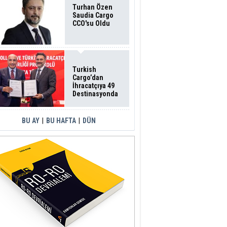
Turhan Özen
Saudia Cargo
CCO'su Oldu
Turkish
Cargo’dan
İhracatçıya 49
Destinasyonda
İndirimli Taşıma
BU AY
|
BU HAFTA
|
DÜN