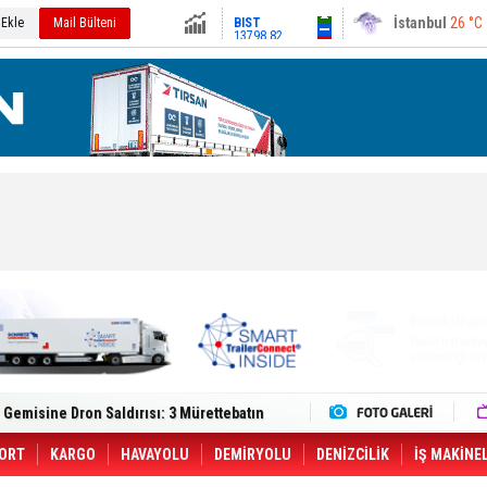
13798.82
Ankara
22 °C
 Ekle
Mail Bülteni
Altın
6569.52
Dolar
47.6997
Euro
55.0156
lt Trucks Master Red EDITION'ı ÖKN Lojistik
Gemisine Dron Saldırısı: 3 Mürettebatın
o CCO'su Oldu
tçıya 49 Destinasyonda İndirimli Taşıma
er Aybir Lojistik Filosuna Katıldı
ORT
KARGO
HAVAYOLU
DEMİRYOLU
DENİZCİLİK
İŞ MAKİNE
 Hava Kargo Haziran 2026 Döneminde %8.5