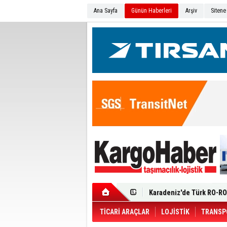
Ana Sayfa
Günün Haberleri
Arşiv
Sitene
Ege Bölgesi'nin ilk Renau
Filosuna Katıldı
Karadeniz'de Türk RO-RO 
Durumu Ağır
Turhan Özen Saudia Carg
Turkish Cargo’dan İhraca
Renault Trucks T 480 ADR’l
TİCARİ ARAÇLAR
LOJİSTİK
TRANSP
Ortadoğu Krizine Karşın