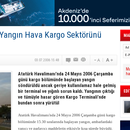
tal Dergi)
rür
önetimini Dijitalleştiriyor
thens in June, Up 8.5%
ia ile Güçlendirdi
 Saadia Zahidi Getirildi. IATA Tarihinde İlk
 Yangın Hava Kargo Sektörünü
ia Zahidi as Director General
MAİ
a Ankara ile Hizmet Ağını Güçlendirdi
spress’e 10 Adet T520 Çekici Teslim Etti
03.07.2006 15:48
Ma
Atatürk Havalimanı'nda 24 Mayıs 2006 Çarşamba
ha
günü kargo bölümünde başlayan yangın
söndürüldü ancak geriye kullanılamaz hale gelmiş
bir terminal ve yığınlı sorun kaldı. Yangının çıktığı
EDİ
ve tümüyle hasar gören Kargo Terminali’nde
bundan sonra yürütül
Atatürk Havalimanı'nda 24 Mayıs 2006 Çarşamba günü kargo
bölümünde 15.30 sıralarında başlayan yangın, ambarlardaki
yanıcı ve parlayıcı maddelerin etkisiyle kısa sürede büyüdü.