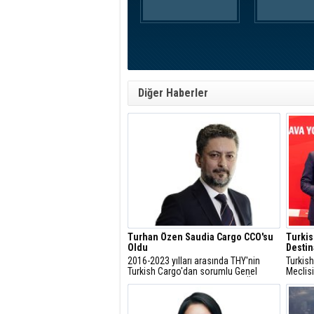
Diğer Haberler
Turhan Özen Saudia Cargo CCO'su
Turkis
Oldu
Destin
2016-2023 yılları arasında THY'nin
Turkish
Turkish Cargo'dan sorumlu Genel
Meclisi
Müdür Yardımcısı olan Turhan Özen,
kapsamı
Saudia Cargo CCO' su olarak atandı.
ülkede
yüzde 3