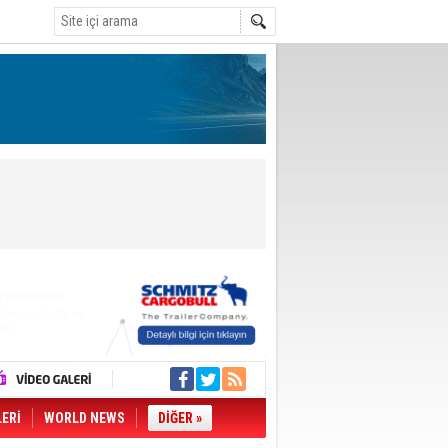
LERİ
WORLD NEWS
DİĞER »