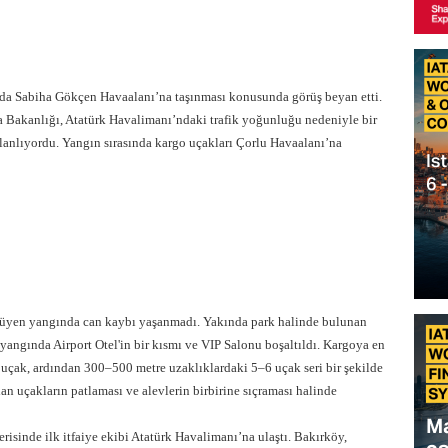
da Sabiha Gökçen Havaalanı’na taşınması konusunda görüş beyan etti.
a Bakanlığı, Atatürk Havalimanı’ndaki trafik yoğunluğu nedeniyle bir
lanlıyordu. Yangın sırasında kargo uçakları Çorlu Havaalanı’na
yüyen yangında can kaybı yaşanmadı. Yakında park halinde bulunan
 yangında Airport Otel'in bir kısmı ve VIP Salonu boşaltıldı. Kargoya en
uçak, ardından 300–500 metre uzaklıklardaki 5–6 uçak seri bir şekilde
alan uçakların patlaması ve alevlerin birbirine sıçraması halinde
erisinde ilk itfaiye ekibi Atatürk Havalimanı’na ulaştı. Bakırköy,