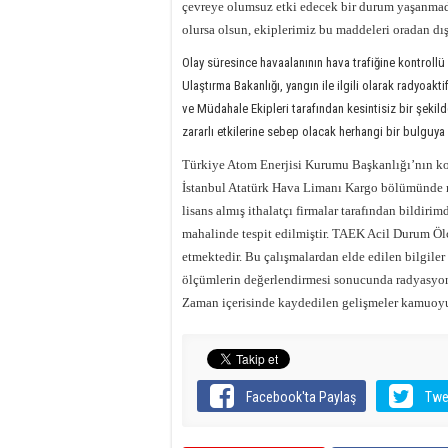
çevreye olumsuz etki edecek bir durum yaşanmad
olursa olsun, ekiplerimiz bu maddeleri oradan dış
Olay süresince havaalanının hava trafiğine kontroll
Ulaştırma Bakanlığı, yangın ile ilgili olarak radyoak
ve Müdahale Ekipleri tarafından kesintisiz bir şek
zararlı etkilerine sebep olacak herhangi bir bulguya r
Türkiye Atom Enerjisi Kurumu Başkanlığı’nın kon
İstanbul Atatürk Hava Limanı Kargo bölümünde
lisans almış ithalatçı firmalar tarafından bildir
mahalinde tespit edilmiştir. TAEK Acil Durum Öl
etmektedir. Bu çalışmalardan elde edilen bilgiler
ölçümlerin değerlendirmesi sonucunda radyasyonu
Zaman içerisinde kaydedilen gelişmeler kamuoyu
Facebook'ta Paylaş
Twe