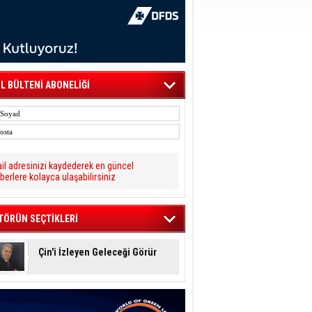
L BÜLTENİ ABONELİĞİ
il adresinizi kaydederek en güncel
berlere kolayca ulaşabilirsiniz
TÖRÜN SEÇTİKLERİ
Çin'i İzleyen Geleceği Görür