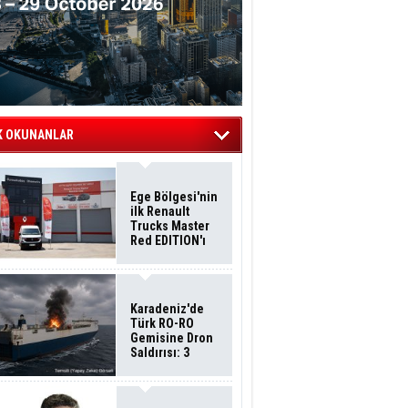
K OKUNANLAR
Ege Bölgesi'nin
ilk Renault
Trucks Master
Red EDITION'ı
ÖKN Lojistik
Filosuna Katıldı
Karadeniz'de
Türk RO-RO
Gemisine Dron
Saldırısı: 3
Mürettebatın
Durumu Ağır