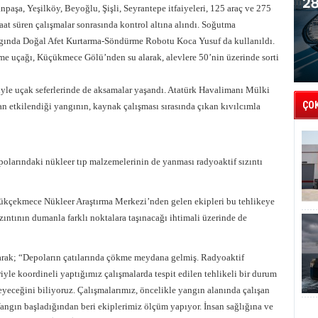
paşa, Yeşilköy, Beyoğlu, Şişli, Seyrantepe itfaiyeleri, 125 araç ve 275
aat süren çalışmalar sonrasında kontrol altına alındı. Soğutma
angında Doğal Afet Kurtarma-Söndürme Robotu Koca Yusuf da kullanıldı.
me uçağı, Küçükmece Gölü’nden su alarak, alevlere 50’nin üzerinde sorti
yle uçak seferlerinde de aksamalar yaşandı. Atatürk Havalimanı Mülki
ÇO
n etkilendiği yangının, kaynak çalışması sırasında çıkan kıvılcımla
larındaki nükleer tıp malzemelerinin de yanması radyoaktif sızıntı
kçekmece Nükleer Araştırma Merkezi’nden gelen ekipleri bu tehlikeye
ızıntının dumanla farklı noktalara taşınacağı ihtimali üzerinde de
rak; “Depoların çatılarında çökme meydana gelmiş. Radyoaktif
iyle koordineli yaptığımız çalışmalarda tespit edilen tehlikeli bir durum
yeceğini biliyoruz. Çalışmalarımız, öncelikle yangın alanında çalışan
Yangın başladığından beri ekiplerimiz ölçüm yapıyor. İnsan sağlığına ve