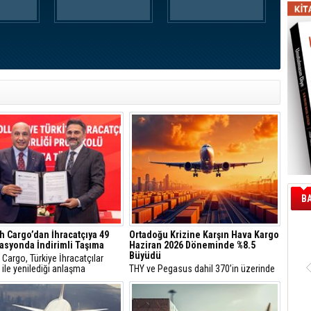
B
h Cargo’dan İhracatçıya 49
Ortadoğu Krizine Karşın Hava Kargo
asyonda İndirimli Taşıma
Haziran 2026 Döneminde %8.5
Büyüdü
 Cargo, Türkiye İhracatçılar
 ile yenilediği anlaşma
THY ve Pegasus dahil 370’in üzerinde
nda ihracatçıların ürünlerini 30
havayolu şirketini çatısı altında
ki 49 destinasyona ortalama
toplayan ve sivil havacılık trafiğinin %
4 indirimle taşıyacak.
85’ini temsil eden Uluslararası Hava
Taşımacılığı Birliği (IATA), Haziran 2026