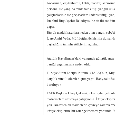
Kocasinan, Zeytinburnu, Fatih, Avcılar, Gaziosman
personel ile yangına müdahale ettiği yangın iki s
çalışmalarının ise geç saatlere kadar sürdüğü y
İstanbul Büyükşehir Belediyesi’ne ait iki söndür
yaptı.
Büyük maddi hasarlara neden olan yangın sebebi
İdare Amiri Vedat Müftüoğlu, üç kişinin dumanda
başladığını tahmin ettiklerini açıkladı.
Atatürk Havalimanı’daki yangında gümrük antrepo
paniği yaşanmasına neden oldu.
Türkiye Atom Enerjisi Kurumu (TAEK)’nun, Küçü
karşılık sürekli olarak ölçüm yaptı. Radyoaktif s
duruluyor.
TAEK Başkanı Okay Çakıroğlu konuyla ilgili ola
malzemelere ulaşmaya çalışıyoruz. İtfaiye ekipler
yok. Biz zaten bu maddelerin çevreye zarar verme
itfaiye ekiplerine bir zarar gelmemesi yönünde. 