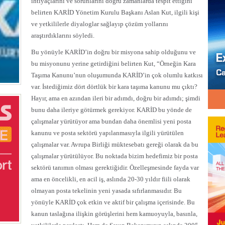
ihtiyaçlarını ve sorunlarını doğru zamanlarda tespit ettiğini
belirten KARİD Yönetim Kurulu Başkanı Aslan Kut, ilgili kişi
ve yetkililerle diyaloglar sağlayıp çözüm yollarını
araştırdıklarını söyledi.
Bu yönüyle KARİD’in doğru bir misyona sahip olduğunu ve
bu misyonunu yerine getirdiğini belirten Kut, “Örneğin Kara
Taşıma Kanunu’nun oluşumunda KARİD’in çok olumlu katkısı
var. İstediğimiz dört dörtlük bir kara taşıma kanunu mu çıktı?
Hayır, ama en azından ileri bir adımdı, doğru bir adımdı; şimdi
bunu daha ileriye götürmek gerekiyor. KARİD bu yönde de
çalışmalar yürütüyor ama bundan daha önemlisi yeni posta
kanunu ve posta sektörü yapılanmasıyla ilgili yürütülen
çalışmalar var. Avrupa Birliği müktesebatı gereği olarak da bu
çalışmalar yürütülüyor. Bu noktada bizim hedefimiz bir posta
sektörü tanımın olması gerektiğidir. Özelleşmesinde fayda var
ama en öncelikli, en acil iş, aslında 20-30 yıldır fiili olarak
olmayan posta tekelinin yeni yasada sıfırlanmasıdır. Bu
yönüyle KARİD çok etkin ve aktif bir çalışma içerisinde. Bu
kanun taslağına ilişkin görüşlerini hem kamuoyuyla, basınla,