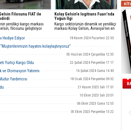
Gelsin Filosunu FIAT ile
Kolay Gelsin’e logitrans Fuarı’nda
dirdi
Yoğun İlgi
’nin yenilikçi kargo markası
Kargo sektörünün dinamik ve yenilikçi
elsin, filosunu geliştiriyor.
markası Kolay Gelsin, Avrasya’nın en
la yapılan anlaşma kapsamında
büyük lojistik ve taşımacılık
t Fiat Scudo’yu araç filosuna
fuarlarından biri olan logitrans Fuarı'na
ı Hediye Ediyor
18 Kasım 2024 Pazartesi 22:30
den Kolay Gelsin, Türkiye
katılarak kargo sektöründeki
ndeki operasyonlarını daha da
hizmetlerini tanıttı.
Müşterilerimizin hayatını kolaylaştırıyoruz”
irmeyi hedefliyor.
08 Kasım 2024 Cuma 16:49
05 Haziran 2024 Çarşamba 12:35
ti Yurtiçi Kargo Oldu
22 Şubat 2024 Perşembe 17:17
ik ve Otomasyon Yatırımı
16 Şubat 2024 Cuma 14:40
Müdür Yardımcısı
18 Ocak 2024 Perşembe 09:32
B
rdu
21 Kasım 2023 Salı 17:01
10 Ekim 2023 Salı 20:01
06 Ekim 2023 Cuma 12:55
05 Ekim 2023 Perşembe 13:22