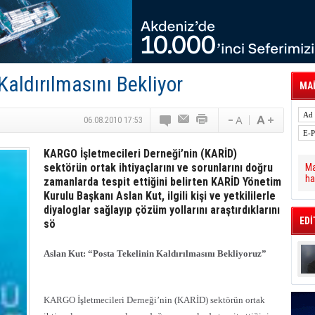
tal Dergi)
rür
önetimini Dijitalleştiriyor
thens in June, Up 8.5%
ia ile Güçlendirdi
 Saadia Zahidi Getirildi. IATA Tarihinde İlk
Kaldırılmasını Bekliyor
ia Zahidi as Director General
MAİ
a Ankara ile Hizmet Ağını Güçlendirdi
spress’e 10 Adet T520 Çekici Teslim Etti
06.08.2010 17:53
KARGO İşletmecileri Derneği’nin (KARİD)
sektörün ortak ihtiyaçlarını ve sorunlarını doğru
Ma
ha
zamanlarda tespit ettiğini belirten KARİD Yönetim
Kurulu Başkanı Aslan Kut, ilgili kişi ve yetkililerle
diyaloglar sağlayıp çözüm yollarını araştırdıklarını
EDİ
sö
Aslan Kut: “Posta Tekelinin Kaldırılmasını Bekliyoruz”
KARGO İşletmecileri Derneği’nin (KARİD) sektörün ortak