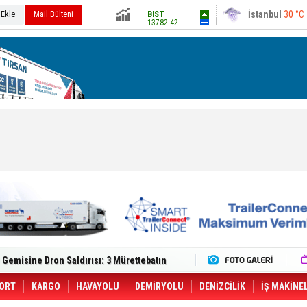
13782.42
Ankara
32 °C
 Ekle
Mail Bülteni
Altın
6516.58
Dolar
47.5934
Euro
55.0526
lt Trucks Master Red EDITION'ı ÖKN Lojistik
Gemisine Dron Saldırısı: 3 Mürettebatın
o CCO'su Oldu
tçıya 49 Destinasyonda İndirimli Taşıma
er Aybir Lojistik Filosuna Katıldı
ORT
KARGO
HAVAYOLU
DEMİRYOLU
DENİZCİLİK
İŞ MAKİNE
 Hava Kargo Haziran 2026 Döneminde %8.5