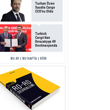
Turhan Özen
Saudia Cargo
CCO'su Oldu
Turkish
Cargo’dan
İhracatçıya 49
Destinasyonda
İndirimli Taşıma
BU AY
|
BU HAFTA
|
DÜN