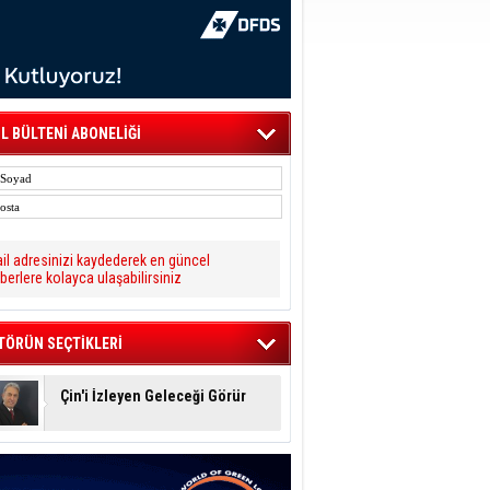
L BÜLTENİ ABONELİĞİ
il adresinizi kaydederek en güncel
berlere kolayca ulaşabilirsiniz
TÖRÜN SEÇTİKLERİ
Çin'i İzleyen Geleceği Görür