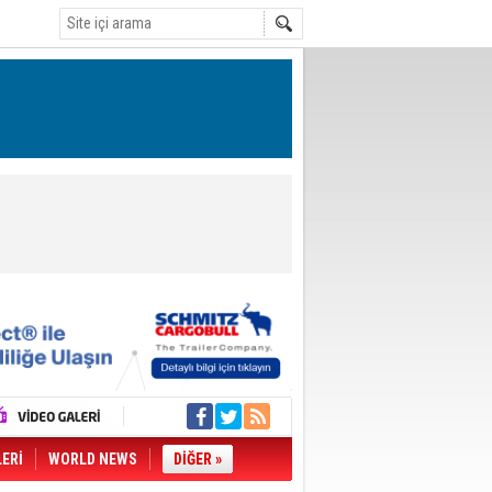
LERİ
WORLD NEWS
DİĞER »