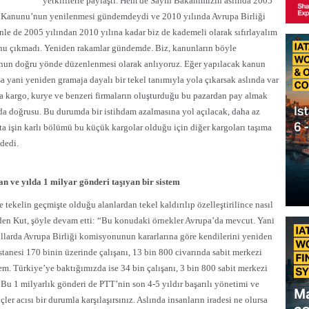
yetkililerle paylaştı. Hem de Sayın Bakanımızın aslında 2005
sta Kanunu’nun yenilenmesi gündemdeydi ve 2010 yılında Avrupa Birliği
enle de 2005 yılından 2010 yılına kadar biz de kademeli olarak sıfırlayalım
nu çıkmadı. Yeniden rakamlar gündemde. Biz, kanunların böyle
nun doğru yönde düzenlenmesi olarak anlıyoruz. Eğer yapılacak kanun
yani yeniden gramaja dayalı bir tekel tanımıyla yola çıkarsak aslında var
a kargo, kurye ve benzeri firmaların oluşturduğu bu pazardan pay almak
nda doğrusu. Bu durumda bir istihdam azalmasına yol açılacak, daha az
tta işin karlı bölümü bu küçük kargolar olduğu için diğer kargoları taşıma
dedi.
an ve yılda 1 milyar gönderi taşıyan bir s
istem
 tekelin geçmişte olduğu alanlardan tekel kaldırılıp özelleştirilince nasıl
den Kut, şöyle devam etti: “Bu konudaki örnekler Avrupa’da mevcut. Yani
ıllarda Avrupa Birliği komisyonunun kararlarına göre kendilerini yeniden
stanesi 170 binin üzerinde çalışanı, 13 bin 800 civarında sabit merkezi
tem. Türkiye’ye baktığımızda ise 34 bin çalışanı, 3 bin 800 sabit merkezi
. Bu 1 milyarlık gönderi de PTT’nin son 4-5 yıldır başarılı yönetimi ve
ler acısı bir durumla karşılaşırsınız. Aslında insanların iradesi ne olursa