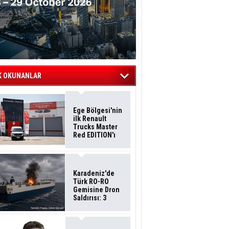
K OKUNANLAR
Ege Bölgesi'nin
ilk Renault
Trucks Master
Red EDITION'ı
ÖKN Lojistik
Filosuna Katıldı
Karadeniz'de
Türk RO-RO
Gemisine Dron
Saldırısı: 3
Mürettebatın
Durumu Ağır