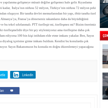
m ve yapılanma gelişmeye müsait değilse gelişemez hale gelir. Kıyaslama
ü kadar,
İtalya’nın nüfusu 52 milyon, Türkiye’nin nüfusu 72 milyon peki
ndan oluşuyor. Bir tarafta devlet memurlarından bir yapı, öbür tarafta özel
var. Almanya’ya, Fransa’ya dönerseniz rakamların daha da büyüdüğünü
e bu tekel sıfırlanmalı. PTT özelleşir mi, özelleşmez mi? Bizim önerimiz
ki özelleşmelidir diye bir şey söylemiyoruz ama özelleşirse daha çok
ihdam ediyorsa 100 bin kişi istihdam elde etme imkanı yakalar. Ben, Sayın
ÇO
 diyalog içerisine girme imkanı buldum. Kendisi bu konularda çok
inanıyor. Sayın Bakanımızın bu konuda en doğru düzenlemeyi yapacağına
etle
LinkedIn
arı