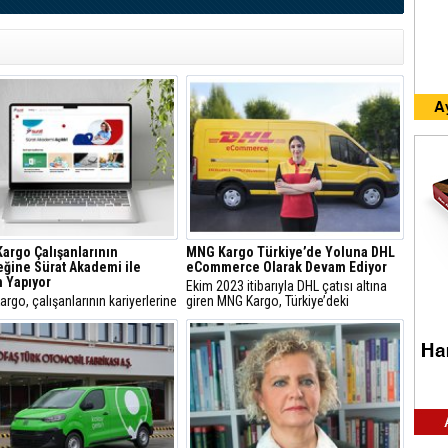
Kargo Çalışanlarının
MNG Kargo Türkiye’de Yoluna DHL
ğine Sürat Akademi ile
eCommerce Olarak Devam Ediyor
m Yapıyor
Ekim 2023 itibarıyla DHL çatısı altına
argo, çalışanlarının kariyerlerine
giren MNG Kargo, Türkiye’deki
a bulunmak üzere Sürat
faaliyetlerini artık DHL eCommerce
i Platformu’nu kurdu.
markasıyla sürdürecek.
nlar, 7/24 web veya cepten
e kolayca erişebiliyor.