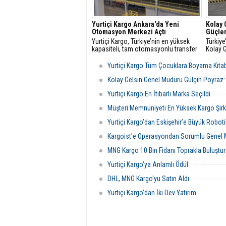
Yurtiçi Kargo Ankara'da Yeni
Kolay 
Otomasyon Merkezi Açtı
Güçlen
Yurtiçi Kargo, Türkiye’nin en yüksek
Türkiye
kapasiteli, tam otomasyonlu transfer
Kolay G
merkezini Ankara’da faaliyete geçirdi.
Tofaş’
294 ade
Yurtiçi Kargo Tüm Çocuklara Boyama Kitab
dahil e
geneli
Kolay Gelsin Genel Müdürü Gülçin Poyraz: “
güçlend
Yurtiçi Kargo En İtibarlı Marka Seçildi
Müşteri Memnuniyeti En Yüksek Kargo Şirke
Yurtiçi Kargo’dan Eskişehir’e Büyük Robot
Kargoist’e Operasyondan Sorumlu Genel 
MNG Kargo 10 Bin Fidanı Toprakla Buluştu
Yurtiçi Kargo’ya Anlamlı Ödül
DHL, MNG Kargo'yu Satın Aldı
Yurtiçi Kargo’dan İki Dev Yatırım