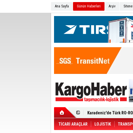
Ana Sayfa
Günün Haberleri
Arşiv
Sitene
Ege Bölgesi'nin ilk Renau
Filosuna Katıldı
Karadeniz'de Türk RO-RO 
Durumu Ağır
Turhan Özen Saudia Carg
Turkish Cargo’dan İhraca
Renault Trucks T 480 ADR’l
TİCARİ ARAÇLAR
LOJİSTİK
TRANSP
Ortadoğu Krizine Karşın