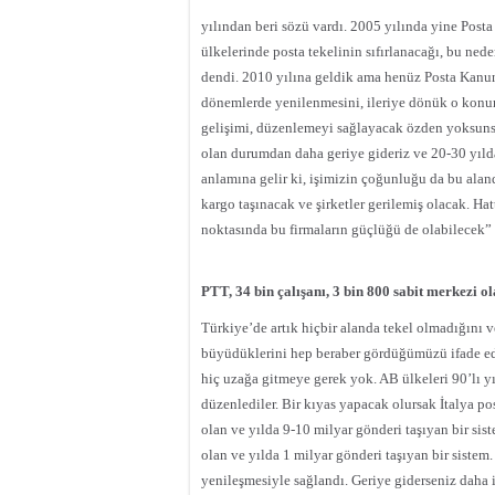
yılından beri sözü vardı. 2005 yılında yine Po
ülkelerinde posta tekelinin sıfırlanacağı, bu ned
dendi. 2010 yılına geldik ama henüz Posta Kanu
dönemlerde yenilenmesini, ileriye dönük o konu
gelişimi, düzenlemeyi sağlayacak özden yoksunsa 
olan durumdan daha geriye gideriz ve 20-30 yıld
anlamına gelir ki, işimizin çoğunluğu da bu ala
kargo taşınacak ve şirketler gerilemiş olacak. Ha
noktasında bu firmaların güçlüğü de olabilecek” 
PTT, 34 bin çalışanı, 3 bin 800 sabit merkezi ol
Türkiye’de artık hiçbir alanda tekel olmadığını ve
büyüdüklerini hep beraber gördüğümüzü ifade
e
hiç uzağa gitmeye gerek yok. AB ülkeleri 90’lı y
düzenlediler. Bir kıyas yapacak olursak İtalya po
olan ve yılda 9-10 milyar gönderi taşıyan bir sis
olan ve yılda 1 milyar gönderi taşıyan bir sistem
yenileşmesiyle sağlandı. Geriye giderseniz daha iç