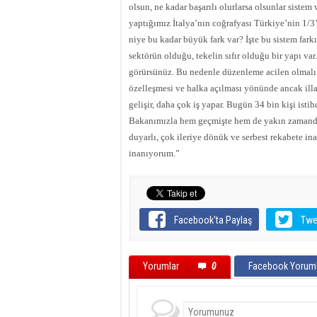
olsun, ne kadar başarılı olurlarsa olsunlar siste
yaptığımız İtalya’nın coğrafyası Türkiye’nin 1/3’
niye bu kadar büyük fark var? İşte bu sistem farkı
sektörün olduğu, tekelin sıfır olduğu bir yapı 
görürsünüz. Bu nedenle düzenleme acilen olmalı v
özelleşmesi ve halka açılması yönünde ancak illa
gelişir, daha çok iş yapar. Bugün 34 bin kişi ist
Bakanımızla hem geçmişte hem de yakın zamanda
duyarlı, çok ileriye dönük ve serbest rekabete 
inanıyorum.”
Facebook'ta Paylaş
Twe
Yorumlar
0
Facebook Yoruml