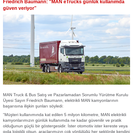
Friedrich Baumann: “MAN eTrucks günlük kullanımda
güven veriyor”
MAN Truck & Bus Satış ve Pazarlamadan Sorumlu Yürütme Kurulu
Üyesi Sayın Friedrich Baumann, elektrikli MAN kamyonlarının
başarısına ilişkin şunları söyledi:
“Müşteri kullanımında kat edilen 5 milyon kilometre, MAN elektrikli
kamyonlarımızın günlük kullanımda ne kadar güvenilir ve pratik
olduğunun güçlü bir göstergesidir. İster otomotiv ister kereste veya
gıda lojistiği olsun, araçlarımızın çok yönlülüğü her sektörde kendini