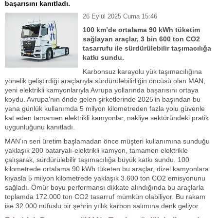
başarısını kanıtladı.
26 Eylül 2025 Cuma 15:46
100 km’de ortalama 90 kWh tüketim
sağlayan araçlar, 3 bin 600 ton CO2
tasarrufu ile sürdürülebilir taşımacılığa
katkı sundu.
Karbonsuz karayolu yük taşımacılığına
yönelik geliştirdiği araçlarıyla sürdürülebilirliğin öncüsü olan MAN,
yeni elektrikli kamyonlarıyla Avrupa yollarında başarısını ortaya
koydu. Avrupa'nın önde gelen şirketlerinde 2025’in başından bu
yana günlük kullanımda 5 milyon kilometreden fazla yolu güvenle
kat eden tamamen elektrikli kamyonlar, nakliye sektöründeki pratik
uygunluğunu kanıtladı.
MAN’ın seri üretim başlamadan önce müşteri kullanımına sunduğu
yaklaşık 200 bataryalı-elektrikli kamyon, tamamen elektrikle
çalışarak, sürdürülebilir taşımacılığa büyük katkı sundu. 100
kilometrede ortalama 90 kWh tüketen bu araçlar, dizel kamyonlara
kıyasla 5 milyon kilometrede yaklaşık 3.600 ton CO2 emisyonunu
sağladı. Ömür boyu performansı dikkate alındığında bu araçlarla
toplamda 172.000 ton CO2 tasarruf mümkün olabiliyor. Bu rakam
ise 32.000 nüfuslu bir şehrin yıllık karbon salımına denk geliyor.