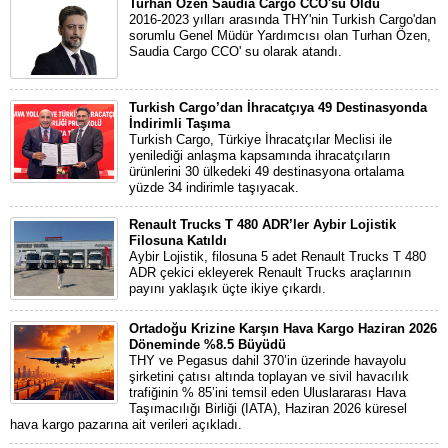
Turhan Özen Saudia Cargo CCO'su Oldu
2016-2023 yılları arasında THY'nin Turkish Cargo'dan
sorumlu Genel Müdür Yardımcısı olan Turhan Özen,
Saudia Cargo CCO' su olarak atandı.
Turkish Cargo’dan İhracatçıya 49 Destinasyonda
İndirimli Taşıma
Turkish Cargo, Türkiye İhracatçılar Meclisi ile
yenilediği anlaşma kapsamında ihracatçıların
ürünlerini 30 ülkedeki 49 destinasyona ortalama
yüzde 34 indirimle taşıyacak.
Renault Trucks T 480 ADR’ler Aybir Lojistik
Filosuna Katıldı
Aybir Lojistik, filosuna 5 adet Renault Trucks T 480
ADR çekici ekleyerek Renault Trucks araçlarının
payını yaklaşık üçte ikiye çıkardı.
Ortadoğu Krizine Karşın Hava Kargo Haziran 2026
Döneminde %8.5 Büyüdü
THY ve Pegasus dahil 370’in üzerinde havayolu
şirketini çatısı altında toplayan ve sivil havacılık
trafiğinin % 85’ini temsil eden Uluslararası Hava
Taşımacılığı Birliği (IATA), Haziran 2026 küresel
hava kargo pazarına ait verileri açıkladı.