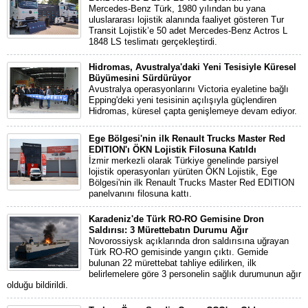
Mercedes-Benz Türk, 1980 yılından bu yana
uluslararası lojistik alanında faaliyet gösteren Tur
Transit Lojistik’e 50 adet Mercedes-Benz Actros L
1848 LS teslimatı gerçekleştirdi.
Hidromas, Avustralya'daki Yeni Tesisiyle Küresel
Büyümesini Sürdürüyor
Avustralya operasyonlarını Victoria eyaletine bağlı
Epping'deki yeni tesisinin açılışıyla güçlendiren
Hidromas, küresel çapta genişlemeye devam ediyor.
Ege Bölgesi'nin ilk Renault Trucks Master Red
EDITION'ı ÖKN Lojistik Filosuna Katıldı
İzmir merkezli olarak Türkiye genelinde parsiyel
lojistik operasyonları yürüten ÖKN Lojistik, Ege
Bölgesi'nin ilk Renault Trucks Master Red EDITION
panelvanını filosuna kattı.
Karadeniz'de Türk RO-RO Gemisine Dron
Saldırısı: 3 Mürettebatın Durumu Ağır
Novorossiysk açıklarında dron saldırısına uğrayan
Türk RO-RO gemisinde yangın çıktı. Gemide
bulunan 22 mürettebat tahliye edilirken, ilk
belirlemelere göre 3 personelin sağlık durumunun ağır
olduğu bildirildi.