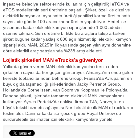
inşaat ve belediye sektörlerinde kullanım için geliştirdiği eTGX ve
eTGS modellerinin seri üretimine başladı. Şirket, özellikle dizel ve
elektrikli kamyonları aynı hatta ürettiği yenilikçi karma üretim hattı
sayesinde günde 100 araca kadar üretim yapabiliyor. Hedef ise
yılsonuna kadar elektrikli kamyon siparişlerinde 1.000 adedin
üzerine çıkmak. Seri üretimle birlikte bu araçlara talep artarken,
şirket bugüne kadar yaklaşık 800 ağır hizmet tipi elektrikli kamyon
siparişi aldı. MAN, 2025’in ilk yarısında geçen yılın aynı dönemine
göre elektrikli araç satışlarında %238 artış elde etti.
Lojistik şirketleri MAN eTrucks’a güveniyor
Yollarda güven veren MAN elektrikli kamyonları tercih eden
şirketlerin sayısı da her geçen gün artıyor. Almanya’nın önde gelen
kereste toptancılarından Behrens Group, Fransa’da Avrupa’nın en
büyük gıda taşımacılığı şirketlerinden Jacky Perrenot Group,
Hollanda’da Cornelissen, van Doorn ve Koopman ile Polonya’da
Danone şirketi, işlerinde tamamen elektrikli MAN kamyonlarını
kullanıyor. Ayrıca Portekiz’de nakliye firması TJA, Norveç’in en
büyük tekstil hizmeti sağlayıcısı Nor Tekstil de ilk MAN eTruck’larını
teslim aldı. Danimarka’da ise içecek grubu Royal Unibrew de
sürdürülebilir teslimatlar için elektrikli kamyonlara yöneldi.