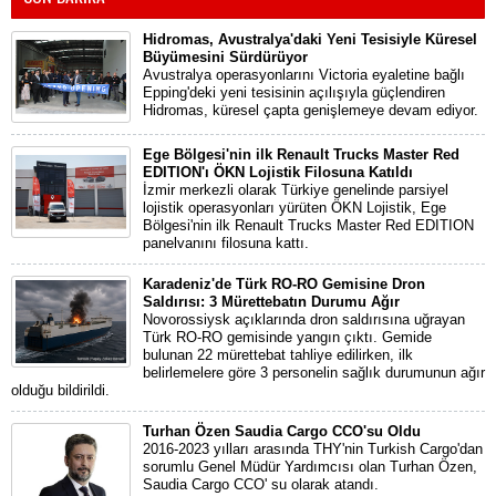
Hidromas, Avustralya'daki Yeni Tesisiyle Küresel
Büyümesini Sürdürüyor
Avustralya operasyonlarını Victoria eyaletine bağlı
Epping'deki yeni tesisinin açılışıyla güçlendiren
Hidromas, küresel çapta genişlemeye devam ediyor.
Ege Bölgesi'nin ilk Renault Trucks Master Red
EDITION'ı ÖKN Lojistik Filosuna Katıldı
İzmir merkezli olarak Türkiye genelinde parsiyel
lojistik operasyonları yürüten ÖKN Lojistik, Ege
Bölgesi'nin ilk Renault Trucks Master Red EDITION
panelvanını filosuna kattı.
Karadeniz'de Türk RO-RO Gemisine Dron
Saldırısı: 3 Mürettebatın Durumu Ağır
Novorossiysk açıklarında dron saldırısına uğrayan
Türk RO-RO gemisinde yangın çıktı. Gemide
bulunan 22 mürettebat tahliye edilirken, ilk
belirlemelere göre 3 personelin sağlık durumunun ağır
olduğu bildirildi.
Turhan Özen Saudia Cargo CCO'su Oldu
2016-2023 yılları arasında THY'nin Turkish Cargo'dan
sorumlu Genel Müdür Yardımcısı olan Turhan Özen,
Saudia Cargo CCO' su olarak atandı.