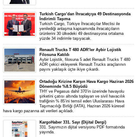
Turkish Cargo’dan İhracatçıya 49 Destinasyonda
İndirimli Taşıma
Turkish Cargo, Türkiye İhracatçılar Meclisi ile
yenilediği anlaşma kapsamında ihracatçıların
ürünlerini 30 ülkedeki 49 destinasyona ortalama
yüzde 34 indirimle taşıyacak.
Renault Trucks T 480 ADR’ler Aybir Lojistik
Filosuna Katıldı
Aybir Lojistik, filosuna 5 adet Renault Trucks T 480
ADR çekici ekleyerek Renault Trucks araçlarının
payını yaklaşık üçte ikiye çıkardı.
Ortadoğu Krizine Karşın Hava Kargo Haziran 2026
Döneminde %8.5 Büyüdü
THY ve Pegasus dahil 370’in üzerinde havayolu
şirketini çatısı altında toplayan ve sivil havacılık
trafiğinin % 85’ini temsil eden Uluslararası Hava
Taşımacılığı Birliği (IATA), Haziran 2026 küresel
hava kargo pazarına ait verileri açıkladı.
KargoHaber 331. Sayı (Dijital Dergi)
331. Sayımızın dijital versiyonu PDF formatında
yayında.