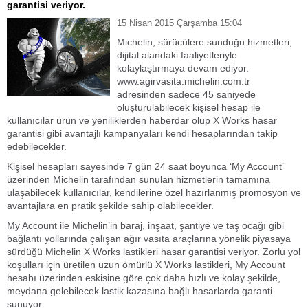
garantisi veriyor.
15 Nisan 2015 Çarşamba 15:04
Michelin, sürücülere sunduğu hizmetleri,
dijital alandaki faaliyetleriyle
kolaylaştırmaya devam ediyor.
www.agirvasita.michelin.com.tr
adresinden sadece 45 saniyede
oluşturulabilecek kişisel hesap ile
kullanıcılar ürün ve yeniliklerden haberdar olup X Works hasar
garantisi gibi avantajlı kampanyaları kendi hesaplarından takip
edebilecekler.
Kişisel hesapları sayesinde 7 gün 24 saat boyunca ‘My Account’
üzerinden Michelin tarafından sunulan hizmetlerin tamamına
ulaşabilecek kullanıcılar, kendilerine özel hazırlanmış promosyon ve
avantajlara en pratik şekilde sahip olabilecekler.
My Account ile Michelin’in baraj, inşaat, şantiye ve taş ocağı gibi
bağlantı yollarında çalışan ağır vasıta araçlarına yönelik piyasaya
sürdüğü Michelin X Works lastikleri hasar garantisi veriyor. Zorlu yol
koşulları için üretilen uzun ömürlü X Works lastikleri, My Account
hesabı üzerinden eskisine göre çok daha hızlı ve kolay şekilde,
meydana gelebilecek lastik kazasına bağlı hasarlarda garanti
sunuyor.