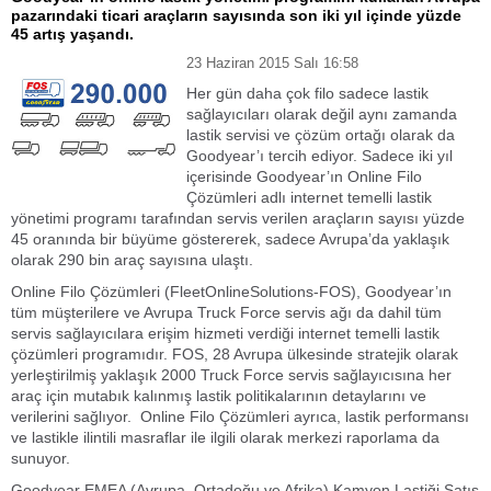
pazarındaki ticari araçların sayısında son iki yıl içinde yüzde
45 artış yaşandı.
23 Haziran 2015 Salı 16:58
Her gün daha çok filo sadece lastik
sağlayıcıları olarak değil aynı zamanda
lastik servisi ve çözüm ortağı olarak da
Goodyear’ı tercih ediyor. Sadece iki yıl
içerisinde Goodyear’ın Online Filo
Çözümleri adlı internet temelli lastik
yönetimi programı tarafından servis verilen araçların sayısı yüzde
45 oranında bir büyüme göstererek, sadece Avrupa’da yaklaşık
olarak 290 bin araç sayısına ulaştı.
Online Filo Çözümleri (FleetOnlineSolutions-FOS), Goodyear’ın
tüm müşterilere ve Avrupa Truck Force servis ağı da dahil tüm
servis sağlayıcılara erişim hizmeti verdiği internet temelli lastik
çözümleri programıdır. FOS, 28 Avrupa ülkesinde stratejik olarak
yerleştirilmiş yaklaşık 2000 Truck Force servis sağlayıcısına her
araç için mutabık kalınmış lastik politikalarının detaylarını ve
verilerini sağlıyor. Online Filo Çözümleri ayrıca, lastik performansı
ve lastikle ilintili masraflar ile ilgili olarak merkezi raporlama da
sunuyor.
Goodyear EMEA (Avrupa, Ortadoğu ve Afrika) Kamyon Lastiği Satış