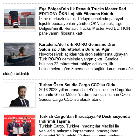
Ege Bölgesi'nin ilk Renault Trucks Master Red
EDITION'ı ÖKN Lojistik Filosuna Katıldı
İzmir merkezli olarak Türkiye genelinde parsiyel
lojistik operasyonları yürüten ÖKN Lojistik, Ege
Bölgesi'nin ilk Renault Trucks Master Red EDITION
panelvanını filosuna kattı.
Karadeniz'de Türk RO-RO Gemisine Dron
Saldırısı: 3 Mürettebatın Durumu Ağır
Novorossiysk açıklarında dron saldırısına uğrayan
Türk RO-RO gemisinde yangın çıktı. Gemide
bulunan 22 mürettebat tahliye edilirken, ilk
belirlemelere göre 3 personelin sağlık durumunun ağır
olduğu bildirildi.
Turhan Özen Saudia Cargo CCO'su Oldu
2016-2023 yılları arasında THY'nin Turkish Cargo'dan
sorumlu Genel Müdür Yardımcısı olan Turhan Özen,
Saudia Cargo CCO' su olarak atandı.
Turkish Cargo’dan İhracatçıya 49 Destinasyonda
İndirimli Taşıma
Turkish Cargo, Türkiye İhracatçılar Meclisi ile
yenilediği anlaşma kapsamında ihracatçıların
ürünlerini 30 ülkedeki 49 destinasyona ortalama