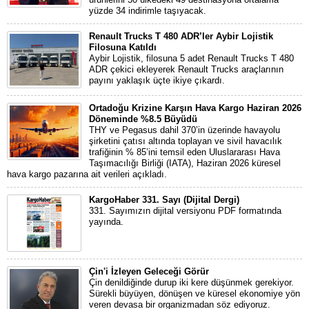
yüzde 34 indirimle taşıyacak.
Renault Trucks T 480 ADR’ler Aybir Lojistik
Filosuna Katıldı
Aybir Lojistik, filosuna 5 adet Renault Trucks T 480
ADR çekici ekleyerek Renault Trucks araçlarının
payını yaklaşık üçte ikiye çıkardı.
Ortadoğu Krizine Karşın Hava Kargo Haziran 2026
Döneminde %8.5 Büyüdü
THY ve Pegasus dahil 370’in üzerinde havayolu
şirketini çatısı altında toplayan ve sivil havacılık
trafiğinin % 85’ini temsil eden Uluslararası Hava
Taşımacılığı Birliği (IATA), Haziran 2026 küresel
hava kargo pazarına ait verileri açıkladı.
KargoHaber 331. Sayı (Dijital Dergi)
331. Sayımızın dijital versiyonu PDF formatında
yayında.
Çin'i İzleyen Geleceği Görür
Çin denildiğinde durup iki kere düşünmek gerekiyor.
Sürekli büyüyen, dönüşen ve küresel ekonomiye yön
veren devasa bir organizmadan söz ediyoruz.