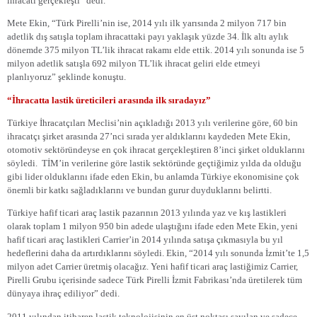
ihracatı gerçekleşti” dedi.
Mete Ekin, “Türk Pirelli’nin ise, 2014 yılı ilk yarısında 2 milyon 717 bin
adetlik dış satışla toplam ihracattaki payı yaklaşık yüzde 34. İlk altı aylık
dönemde 375 milyon TL’lik ihracat rakamı elde ettik. 2014 yılı sonunda ise 5
milyon adetlik satışla 692 milyon TL’lik ihracat geliri elde etmeyi
planlıyoruz” şeklinde konuştu.
“İhracatta lastik üreticileri arasında ilk sıradayız”
Türkiye İhracatçıları Meclisi’nin açıkladığı 2013 yılı verilerine göre, 60 bin
ihracatçı şirket arasında 27’nci sırada yer aldıklarını kaydeden Mete Ekin,
otomotiv sektöründeyse en çok ihracat gerçekleştiren 8’inci şirket olduklarını
söyledi.
TİM’in verilerine göre lastik sektöründe geçtiğimiz yılda da olduğu
gibi lider olduklarını ifade eden Ekin, bu anlamda Türkiye ekonomisine çok
önemli bir katkı sağladıklarını ve bundan gurur duyduklarını belirtti.
Türkiye hafif ticari araç lastik pazarının 2013 yılında yaz ve kış lastikleri
olarak toplam 1 milyon 950 bin adede ulaştığını ifade eden Mete Ekin, yeni
hafif ticari araç lastikleri Carrier’in 2014 yılında satışa çıkmasıyla bu yıl
hedeflerini daha da artırdıklarını söyledi. Ekin, “2014 yılı sonunda İzmit’te 1,5
milyon adet Carrier üretmiş olacağız. Yeni hafif ticari araç lastiğimiz Carrier,
Pirelli Grubu içerisinde sadece Türk Pirelli İzmit Fabrikası’nda üretilerek tüm
dünyaya ihraç ediliyor” dedi.
2011 yılından itibaren lastik teknolojisinin en üst noktası sayılan ve sadece