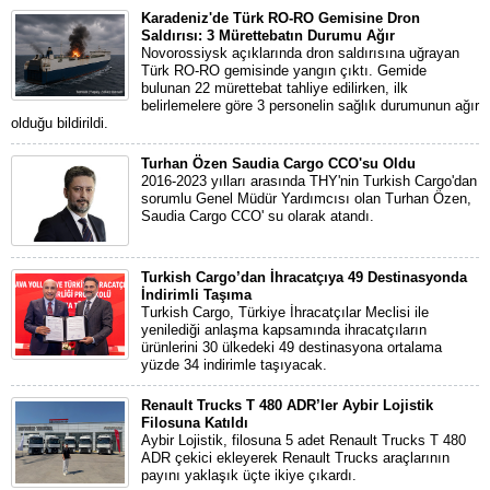
Karadeniz'de Türk RO-RO Gemisine Dron
Saldırısı: 3 Mürettebatın Durumu Ağır
Novorossiysk açıklarında dron saldırısına uğrayan
Türk RO-RO gemisinde yangın çıktı. Gemide
bulunan 22 mürettebat tahliye edilirken, ilk
belirlemelere göre 3 personelin sağlık durumunun ağır
olduğu bildirildi.
Turhan Özen Saudia Cargo CCO'su Oldu
2016-2023 yılları arasında THY'nin Turkish Cargo'dan
sorumlu Genel Müdür Yardımcısı olan Turhan Özen,
Saudia Cargo CCO' su olarak atandı.
Turkish Cargo’dan İhracatçıya 49 Destinasyonda
İndirimli Taşıma
Turkish Cargo, Türkiye İhracatçılar Meclisi ile
yenilediği anlaşma kapsamında ihracatçıların
ürünlerini 30 ülkedeki 49 destinasyona ortalama
yüzde 34 indirimle taşıyacak.
Renault Trucks T 480 ADR’ler Aybir Lojistik
Filosuna Katıldı
Aybir Lojistik, filosuna 5 adet Renault Trucks T 480
ADR çekici ekleyerek Renault Trucks araçlarının
payını yaklaşık üçte ikiye çıkardı.