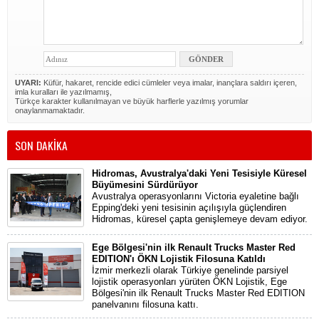
UYARI:
Küfür, hakaret, rencide edici cümleler veya imalar, inançlara saldırı içeren,
imla kuralları ile yazılmamış,
Türkçe karakter kullanılmayan ve büyük harflerle yazılmış yorumlar
onaylanmamaktadır.
SON DAKİKA
Hidromas, Avustralya'daki Yeni Tesisiyle Küresel
Büyümesini Sürdürüyor
Avustralya operasyonlarını Victoria eyaletine bağlı
Epping'deki yeni tesisinin açılışıyla güçlendiren
Hidromas, küresel çapta genişlemeye devam ediyor.
Ege Bölgesi'nin ilk Renault Trucks Master Red
EDITION'ı ÖKN Lojistik Filosuna Katıldı
İzmir merkezli olarak Türkiye genelinde parsiyel
lojistik operasyonları yürüten ÖKN Lojistik, Ege
Bölgesi'nin ilk Renault Trucks Master Red EDITION
panelvanını filosuna kattı.