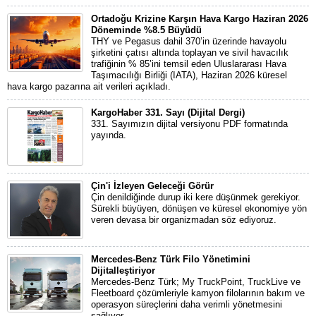
Ortadoğu Krizine Karşın Hava Kargo Haziran 2026
Döneminde %8.5 Büyüdü
THY ve Pegasus dahil 370’in üzerinde havayolu
şirketini çatısı altında toplayan ve sivil havacılık
trafiğinin % 85’ini temsil eden Uluslararası Hava
Taşımacılığı Birliği (IATA), Haziran 2026 küresel
hava kargo pazarına ait verileri açıkladı.
KargoHaber 331. Sayı (Dijital Dergi)
331. Sayımızın dijital versiyonu PDF formatında
yayında.
Çin'i İzleyen Geleceği Görür
Çin denildiğinde durup iki kere düşünmek gerekiyor.
Sürekli büyüyen, dönüşen ve küresel ekonomiye yön
veren devasa bir organizmadan söz ediyoruz.
Mercedes-Benz Türk Filo Yönetimini
Dijitalleştiriyor
Mercedes-Benz Türk; My TruckPoint, TruckLive ve
Fleetboard çözümleriyle kamyon filolarının bakım ve
operasyon süreçlerini daha verimli yönetmesini
sağlıyor.