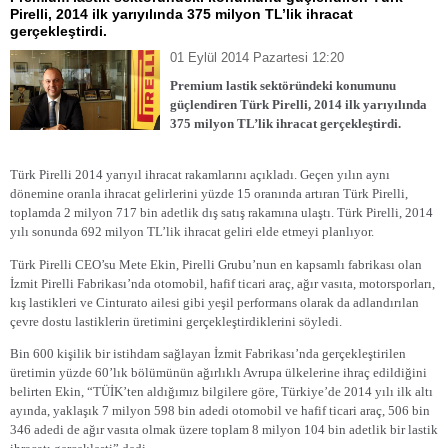
Pirelli, 2014 ilk yarıyılında 375 milyon TL’lik ihracat
gerçekleştirdi.
01 Eylül 2014 Pazartesi 12:20
Premium lastik sektöründeki konumunu
güçlendiren Türk Pirelli, 2014 ilk yarıyılında
375 milyon TL’lik ihracat gerçekleştirdi.
Türk Pirelli 2014 yarıyıl ihracat rakamlarını açıkladı. Geçen yılın aynı
dönemine oranla ihracat gelirlerini yüzde 15 oranında artıran Türk Pirelli,
toplamda 2 milyon 717 bin adetlik dış satış rakamına ulaştı. Türk Pirelli, 2014
yılı sonunda 692 milyon TL’lik ihracat geliri elde etmeyi planlıyor.
Türk Pirelli CEO’su Mete Ekin, Pirelli Grubu’nun en kapsamlı fabrikası olan
İzmit Pirelli Fabrikası’nda otomobil, hafif ticari araç, ağır vasıta, motorsporları,
kış lastikleri ve Cinturato ailesi gibi yeşil performans olarak da adlandırılan
çevre dostu lastiklerin üretimini gerçekleştirdiklerini söyledi.
Bin 600 kişilik bir istihdam sağlayan İzmit Fabrikası’nda gerçekleştirilen
üretimin yüzde 60’lık bölümünün ağırlıklı Avrupa ülkelerine ihraç edildiğini
belirten Ekin, “TÜİK’ten aldığımız bilgilere göre, Türkiye’de 2014 yılı ilk altı
ayında, yaklaşık 7 milyon 598 bin adedi otomobil ve hafif ticari araç, 506 bin
346 adedi de ağır vasıta olmak üzere toplam 8 milyon 104 bin adetlik bir lastik