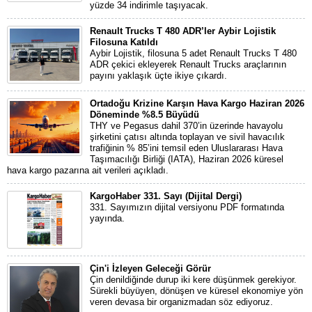
yüzde 34 indirimle taşıyacak.
Renault Trucks T 480 ADR’ler Aybir Lojistik
Filosuna Katıldı
Aybir Lojistik, filosuna 5 adet Renault Trucks T 480
ADR çekici ekleyerek Renault Trucks araçlarının
payını yaklaşık üçte ikiye çıkardı.
Ortadoğu Krizine Karşın Hava Kargo Haziran 2026
Döneminde %8.5 Büyüdü
THY ve Pegasus dahil 370’in üzerinde havayolu
şirketini çatısı altında toplayan ve sivil havacılık
trafiğinin % 85’ini temsil eden Uluslararası Hava
Taşımacılığı Birliği (IATA), Haziran 2026 küresel
hava kargo pazarına ait verileri açıkladı.
KargoHaber 331. Sayı (Dijital Dergi)
331. Sayımızın dijital versiyonu PDF formatında
yayında.
Çin'i İzleyen Geleceği Görür
Çin denildiğinde durup iki kere düşünmek gerekiyor.
Sürekli büyüyen, dönüşen ve küresel ekonomiye yön
veren devasa bir organizmadan söz ediyoruz.