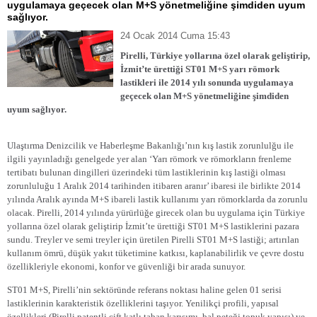
uygulamaya geçecek olan M+S yönetmeliğine şimdiden uyum
sağlıyor.
24 Ocak 2014 Cuma 15:43
Pirelli, Türkiye yollarına özel olarak geliştirip,
İzmit’te ürettiği ST01 M+S yarı römork
lastikleri ile 2014 yılı sonunda uygulamaya
geçecek olan M+S yönetmeliğine şimdiden
uyum sağlıyor.
Ulaştırma Denizcilik ve Haberleşme Bakanlığı’nın kış lastik zorunlulğu ile
ilgili yayınladığı genelgede yer alan ‘Yarı römork ve römorkların frenleme
tertibatı bulunan dingilleri üzerindeki tüm lastiklerinin kış lastiği olması
zorunluluğu 1 Aralık 2014 tarihinden itibaren aranır’ ibaresi ile birlikte 2014
yılında Aralık ayında M+S ibareli lastik kullanımı yarı römorklarda da zorunlu
olacak. Pirelli, 2014 yılında yürürlüğe girecek olan bu uygulama için Türkiye
yollarına özel olarak geliştirip İzmit’te ürettiği ST01 M+S lastiklerini pazara
sundu. Treyler ve semi treyler için üretilen Pirelli ST01 M+S lastiği; artırılan
kullanım ömrü, düşük yakıt tüketimine katkısı, kaplanabilirlik ve çevre dostu
özellikleriyle ekonomi, konfor ve güvenliği bir arada sunuyor.
ST01 M+S, Pirelli’nin sektöründe referans noktası haline gelen 01 serisi
lastiklerinin karakteristik özelliklerini taşıyor. Yenilikçi profili, yapısal
özellikleri (Pirelli patentli çift katlı taban karışımı, bal peteği topuk yapısı) ve