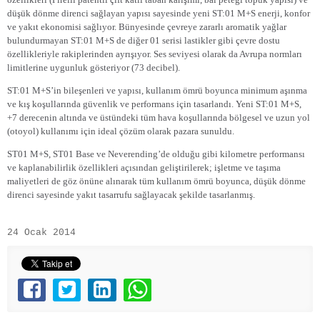
düşük dönme direnci sağlayan yapısı sayesinde yeni ST:01 M+S enerji, konfor
ve yakıt ekonomisi sağlıyor. Bünyesinde çevreye zararlı aromatik yağlar
bulundurmayan ST:01 M+S de diğer 01 serisi lastikler gibi çevre dostu
özellikleriyle rakiplerinden ayrışıyor. Ses seviyesi olarak da Avrupa normları
limitlerine uygunluk gösteriyor (73 decibel).
ST:01 M+S’in bileşenleri ve yapısı, kullanım ömrü boyunca minimum aşınma
ve kış koşullarında güvenlik ve performans için tasarlandı. Yeni ST:01 M+S,
+7 derecenin altında ve üstündeki tüm hava koşullarında bölgesel ve uzun yol
(otoyol) kullanımı için ideal çözüm olarak pazara sunuldu.
ST01 M+S, ST01 Base ve Neverending’de olduğu gibi kilometre performansı
ve kaplanabilirlik özellikleri açısından geliştirilerek; işletme ve taşıma
maliyetleri de göz önüne alınarak tüm kullanım ömrü boyunca, düşük dönme
direnci sayesinde yakıt tasarrufu sağlayacak şekilde tasarlanmış.
24 Ocak 2014