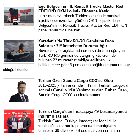
Ege Bölgesi'nin ilk Renault Trucks Master Red
EDITION'ı ÖKN Lojistik Filosuna Katıldı
İzmir merkezli olarak Türkiye genelinde parsiyel
lojistik operasyonları yürüten ÖKN Lojistik, Ege
Bölgesi'nin ilk Renault Trucks Master Red EDITION
panelvanını filosuna kattı.
Karadeniz'de Türk RO-RO Gemisine Dron
Saldırısı: 3 Mürettebatın Durumu Ağır
Novorossiysk açıklarında dron saldırısına uğrayan
Türk RO-RO gemisinde yangın çıktı. Gemide
bulunan 22 mürettebat tahliye edilirken, ilk
belirlemelere göre 3 personelin sağlık durumunun ağır
olduğu bildirildi.
Turhan Özen Saudia Cargo CCO'su Oldu
2016-2023 yılları arasında THY'nin Turkish Cargo'dan
sorumlu Genel Müdür Yardımcısı olan Turhan Özen,
Saudia Cargo CCO' su olarak atandı.
Turkish Cargo’dan İhracatçıya 49 Destinasyonda
İndirimli Taşıma
Turkish Cargo, Türkiye İhracatçılar Meclisi ile
yenilediği anlaşma kapsamında ihracatçıların
ürünlerini 30 ülkedeki 49 destinasyona ortalama