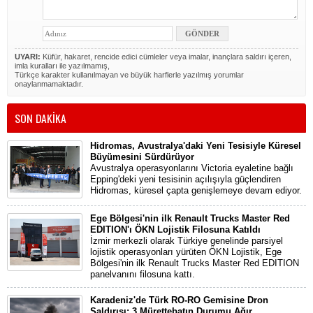
UYARI:
Küfür, hakaret, rencide edici cümleler veya imalar, inançlara saldırı içeren,
imla kuralları ile yazılmamış,
Türkçe karakter kullanılmayan ve büyük harflerle yazılmış yorumlar
onaylanmamaktadır.
SON DAKİKA
Hidromas, Avustralya'daki Yeni Tesisiyle Küresel
Büyümesini Sürdürüyor
Avustralya operasyonlarını Victoria eyaletine bağlı
Epping'deki yeni tesisinin açılışıyla güçlendiren
Hidromas, küresel çapta genişlemeye devam ediyor.
Ege Bölgesi'nin ilk Renault Trucks Master Red
EDITION'ı ÖKN Lojistik Filosuna Katıldı
İzmir merkezli olarak Türkiye genelinde parsiyel
lojistik operasyonları yürüten ÖKN Lojistik, Ege
Bölgesi'nin ilk Renault Trucks Master Red EDITION
panelvanını filosuna kattı.
Karadeniz'de Türk RO-RO Gemisine Dron
Saldırısı: 3 Mürettebatın Durumu Ağır