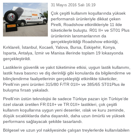
31 Mayıs 2016 Salı 16:19
Çok çeşitli kullanım koşullarında yüksek
performanslı ürünleriyle dikkat çeken
Pirelli, Roadshow etkinlikleriyle 11 ilde
tüketicilerle buluştu. R01 II+ ve ST01 Plus
ürünlerinin lansmanlarının da
gerçekleştirildiği Roadshow etkinliği,
Kırklareli, İstanbul, Kocaeli, Yalova, Bursa, Eskişehir, Konya,
Isparta, Antalya, İzmir ve Manisa illerinde toplam 19 lokasyonda
gerçekleştirildi.
Lastiklerin güvenlik ve yakıt tüketimine etkisi, uygun lastik kullanımı,
lastik hava basıncı ve diş derinliği gibi konularda da bilgilendirme ve
bilinçlendirme faaliyetlerinin gerçekleştiği etkinlikte tüketiciler,
Pirelli’nin yeni ürünleri 315/80 F/TR 01II+ ve 385/65 ST01Plus ile
buluşma fırsatı yakaladı.
Pirelli’nin üstün teknolojisi ile sadece Türkiye pazarı için Türkiye’de
özel olarak üretilen FR:01II+ ve TR:01II+ lastikleri, çok çeşitli
kullanım koşullarına uygun yeni desenler, ıslak ve kuru zeminde,
düşük sıcaklıklarda daha dayanıklı, daha uzun ömürlü ve yüksek
performans sağlayacak şekilde tasarlandı.
Bölgesel ve uzun yol nakliyesinde çalışan treylerlerde kullanılabilen