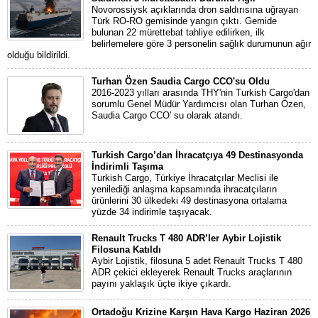
Novorossiysk açıklarında dron saldırısına uğrayan
Türk RO-RO gemisinde yangın çıktı. Gemide
bulunan 22 mürettebat tahliye edilirken, ilk
belirlemelere göre 3 personelin sağlık durumunun ağır
olduğu bildirildi.
Turhan Özen Saudia Cargo CCO'su Oldu
2016-2023 yılları arasında THY'nin Turkish Cargo'dan
sorumlu Genel Müdür Yardımcısı olan Turhan Özen,
Saudia Cargo CCO' su olarak atandı.
Turkish Cargo’dan İhracatçıya 49 Destinasyonda
İndirimli Taşıma
Turkish Cargo, Türkiye İhracatçılar Meclisi ile
yenilediği anlaşma kapsamında ihracatçıların
ürünlerini 30 ülkedeki 49 destinasyona ortalama
yüzde 34 indirimle taşıyacak.
Renault Trucks T 480 ADR’ler Aybir Lojistik
Filosuna Katıldı
Aybir Lojistik, filosuna 5 adet Renault Trucks T 480
ADR çekici ekleyerek Renault Trucks araçlarının
payını yaklaşık üçte ikiye çıkardı.
Ortadoğu Krizine Karşın Hava Kargo Haziran 2026