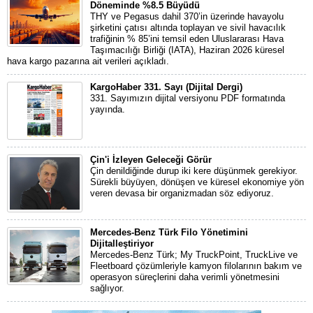
Döneminde %8.5 Büyüdü
THY ve Pegasus dahil 370’in üzerinde havayolu
şirketini çatısı altında toplayan ve sivil havacılık
trafiğinin % 85’ini temsil eden Uluslararası Hava
Taşımacılığı Birliği (IATA), Haziran 2026 küresel
hava kargo pazarına ait verileri açıkladı.
KargoHaber 331. Sayı (Dijital Dergi)
331. Sayımızın dijital versiyonu PDF formatında
yayında.
Çin'i İzleyen Geleceği Görür
Çin denildiğinde durup iki kere düşünmek gerekiyor.
Sürekli büyüyen, dönüşen ve küresel ekonomiye yön
veren devasa bir organizmadan söz ediyoruz.
Mercedes-Benz Türk Filo Yönetimini
Dijitalleştiriyor
Mercedes-Benz Türk; My TruckPoint, TruckLive ve
Fleetboard çözümleriyle kamyon filolarının bakım ve
operasyon süreçlerini daha verimli yönetmesini
sağlıyor.