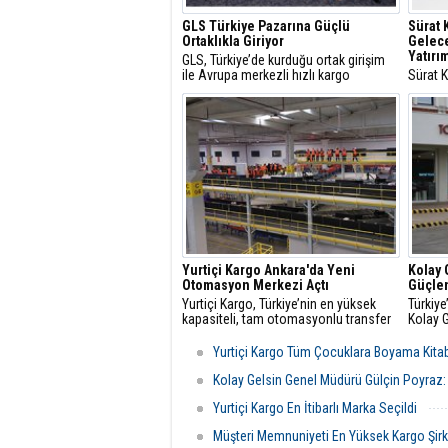
GLS Türkiye Pazarına Güçlü
Sürat 
Ortaklıkla Giriyor
Gelece
Yatırı
GLS, Türkiye’de kurduğu ortak girişim
ile Avrupa merkezli hızlı kargo
Sürat K
sağlayıcısı olarak Türkiye pazarına giriş
katkıd
yapıyor
Akadem
Çalışa
öğrenim
Yurtiçi Kargo Ankara'da Yeni
Kolay 
Otomasyon Merkezi Açtı
Güçlen
Yurtiçi Kargo, Türkiye’nin en yüksek
Türkiye
kapasiteli, tam otomasyonlu transfer
Kolay G
merkezini Ankara’da faaliyete geçirdi.
Tofaş’
294 ade
Yurtiçi Kargo Tüm Çocuklara Boyama Kitab
dahil e
geneli
Kolay Gelsin Genel Müdürü Gülçin Poyraz: “
güçlend
Yurtiçi Kargo En İtibarlı Marka Seçildi
Müşteri Memnuniyeti En Yüksek Kargo Şirke