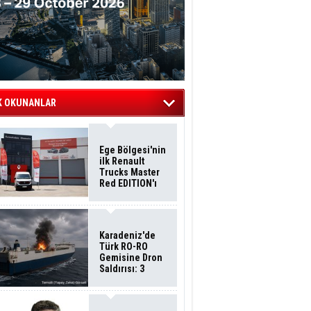
K OKUNANLAR
Ege Bölgesi'nin
ilk Renault
Trucks Master
Red EDITION'ı
ÖKN Lojistik
Filosuna Katıldı
Karadeniz'de
Türk RO-RO
Gemisine Dron
Saldırısı: 3
Mürettebatın
Durumu Ağır