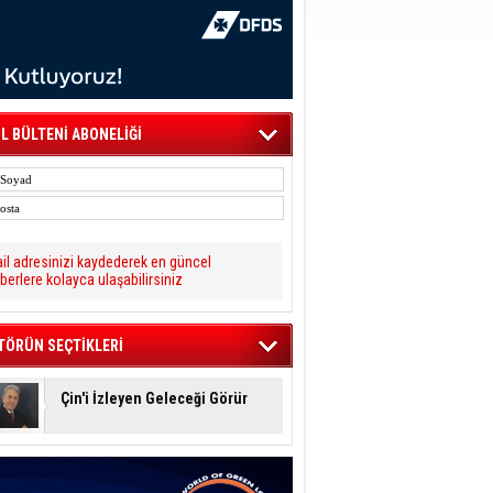
L BÜLTENİ ABONELİĞİ
il adresinizi kaydederek en güncel
berlere kolayca ulaşabilirsiniz
TÖRÜN SEÇTİKLERİ
Çin'i İzleyen Geleceği Görür