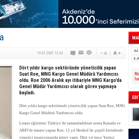
tal Dergi)
rür
önetimini Dijitalleştiriyor
thens in June, Up 8.5%
ia ile Güçlendirdi
 Saadia Zahidi Getirildi. IATA Tarihinde İlk
a
ia Zahidi as Director General
MAİ
a Ankara ile Hizmet Ağını Güçlendirdi
spress’e 10 Adet T520 Çekici Teslim Etti
19.01.2007 13:33
Dört yıldır kargo sektöründe yöneticilik yapan
Suat Roe, MNG Kargo Genel Müdürü Yardımcısı
Ma
ha
oldu. Roe 2006 Aralık ayı itibariyle MNG Kargo’da
Genel Müdür Yardımcısı olarak görev yapmaya
başladı.
EDİ
Dört yıldır kargo sektöründe yöneticilik yapan Suat Roe, MNG
Kargo Genel Müdürü Yardımcısı oldu.
Lisans eğitimini Türkiye’de tamamladıktan sonra Kanada ve
ABD’de master yapan Roe, 12 yıl Henkel’de çeşitli birimlerde
yönetici posizyonunda görev yaptı. Dört yıl önce Yurtiçi