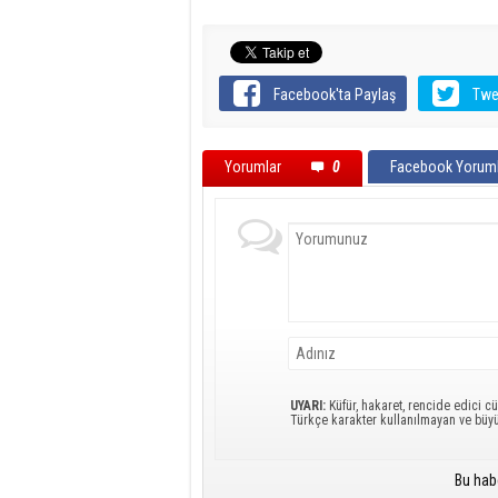
Facebook'ta Paylaş
Twe
Yorumlar
0
Facebook Yoruml
UYARI:
Küfür, hakaret, rencide edici cü
Türkçe karakter kullanılmayan ve büy
Bu hab