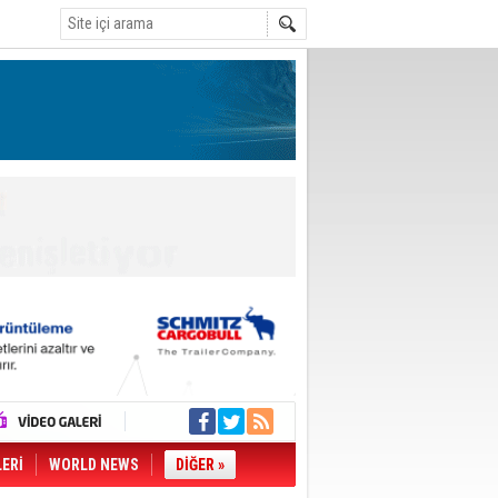
LERİ
WORLD NEWS
DİĞER »