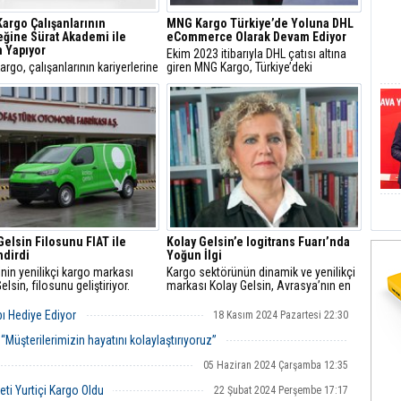
Kargo Çalışanlarının
MNG Kargo Türkiye’de Yoluna DHL
ğine Sürat Akademi ile
eCommerce Olarak Devam Ediyor
m Yapıyor
Ekim 2023 itibarıyla DHL çatısı altına
argo, çalışanlarının kariyerlerine
giren MNG Kargo, Türkiye’deki
a bulunmak üzere Sürat
faaliyetlerini artık DHL eCommerce
i Platformu’nu kurdu.
markasıyla sürdürecek.
nlar, 7/24 web veya cepten
e kolayca erişebiliyor.
Gelsin Filosunu FIAT ile
Kolay Gelsin’e logitrans Fuarı’nda
dirdi
Yoğun İlgi
’nin yenilikçi kargo markası
Kargo sektörünün dinamik ve yenilikçi
elsin, filosunu geliştiriyor.
markası Kolay Gelsin, Avrasya’nın en
la yapılan anlaşma kapsamında
büyük lojistik ve taşımacılık
t Fiat Scudo’yu araç filosuna
fuarlarından biri olan logitrans Fuarı'na
ı Hediye Ediyor
18 Kasım 2024 Pazartesi 22:30
den Kolay Gelsin, Türkiye
katılarak kargo sektöründeki
ndeki operasyonlarını daha da
hizmetlerini tanıttı.
Müşterilerimizin hayatını kolaylaştırıyoruz”
irmeyi hedefliyor.
08 Kasım 2024 Cuma 16:49
05 Haziran 2024 Çarşamba 12:35
ti Yurtiçi Kargo Oldu
22 Şubat 2024 Perşembe 17:17