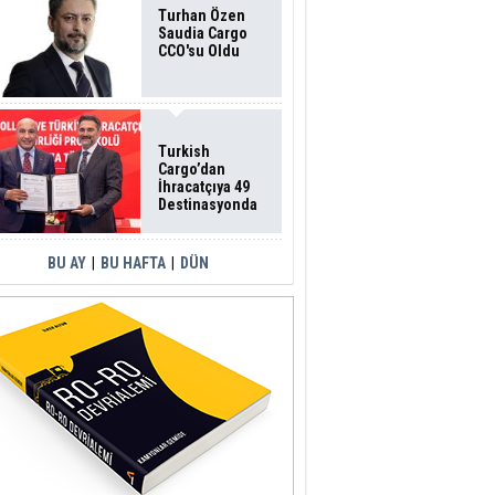
Turhan Özen
Saudia Cargo
CCO'su Oldu
Turkish
Cargo’dan
İhracatçıya 49
Destinasyonda
İndirimli Taşıma
BU AY
|
BU HAFTA
|
DÜN