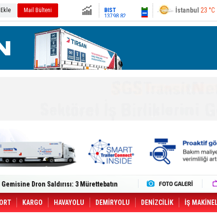
13798.82
Ankara
20 °C
 Ekle
Mail Bülteni
Altın
6518.04
Dolar
47.6862
Euro
54.9741
lt Trucks Master Red EDITION'ı ÖKN Lojistik
Gemisine Dron Saldırısı: 3 Mürettebatın
o CCO'su Oldu
tçıya 49 Destinasyonda İndirimli Taşıma
er Aybir Lojistik Filosuna Katıldı
ORT
KARGO
HAVAYOLU
DEMİRYOLU
DENİZCİLİK
İŞ MAKİNE
 Hava Kargo Haziran 2026 Döneminde %8.5