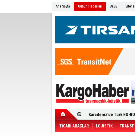
Ana Sayfa
Günün Haberleri
Arşiv
Sitene
Ege Bölgesi'nin ilk Renau
Filosuna Katıldı
Karadeniz'de Türk RO-RO 
Durumu Ağır
Turhan Özen Saudia Carg
Turkish Cargo’dan İhraca
Renault Trucks T 480 ADR’l
TİCARİ ARAÇLAR
LOJİSTİK
TRANSP
Ortadoğu Krizine Karşın