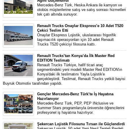
Ağını Güçlendirdi
Mercedes-Benz Türk, Heska Ankara ile kamyon ve
otobüs müşterilerine satış ve satış sonrası hizmetleri
tek çatı altında sunuyor.
Renault Trucks Onaylar Ekspress’e 10 Adet T520
Çekici Teslim Etti
Onaylar Ekspress Lojistik, uluslararası frigorifik
taşımacılık operasyonları için 10 adet Renault
Trucks T520 çekiciyi filosuna kattı.
Renault Trucks’tan Konya’da İlk Master Red
EDITION Teslimatı
Renault Trucks Türkiye, hafif ticari araç
segmentindeki yeni modeli Master Red EDITION'ın
Konya'daki ilk teslimatını Yayla Lojistik'e
gerçekleştirdi. Teslimat, Renault Trucks yetkili bayisi
Buyruk Otomotiv tarafından yapıldı.
Gençler Mercedes-Benz Türk’te İş Hayatına
Hazırlanıyor
Mercedes-Benz Türk, PEP, PEP INclusive ve
Summer Stars programlarıyla üniversite öğrencilerini
profesyonel iş hayatına hazırlıyor.
Şekercan Lojistik Filosunu Tırsan ile Güçlendirdi
Şekercan Lojistik, 50 adet Yeni Nesil Tenteli Perdeli