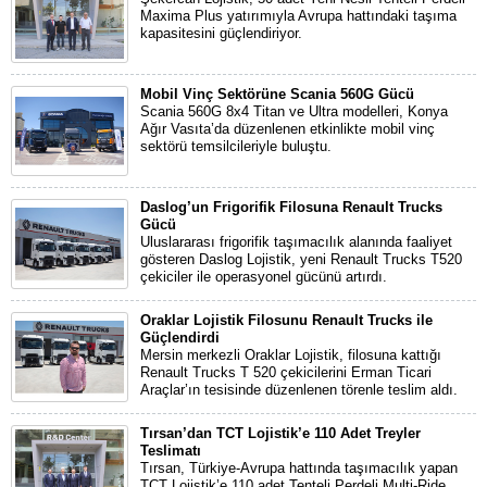
Maxima Plus yatırımıyla Avrupa hattındaki taşıma
kapasitesini güçlendiriyor.
Mobil Vinç Sektörüne Scania 560G Gücü
Scania 560G 8x4 Titan ve Ultra modelleri, Konya
Ağır Vasıta’da düzenlenen etkinlikte mobil vinç
sektörü temsilcileriyle buluştu.
Daslog’un Frigorifik Filosuna Renault Trucks
Gücü
Uluslararası frigorifik taşımacılık alanında faaliyet
gösteren Daslog Lojistik, yeni Renault Trucks T520
çekiciler ile operasyonel gücünü artırdı.
Oraklar Lojistik Filosunu Renault Trucks ile
Güçlendirdi
Mersin merkezli Oraklar Lojistik, filosuna kattığı
Renault Trucks T 520 çekicilerini Erman Ticari
Araçlar’ın tesisinde düzenlenen törenle teslim aldı.
Tırsan’dan TCT Lojistik’e 110 Adet Treyler
Teslimatı
Tırsan, Türkiye-Avrupa hattında taşımacılık yapan
TCT Lojistik’e 110 adet Tenteli Perdeli Multi-Ride