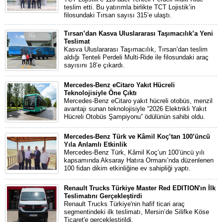
teslim etti. Bu yatırımla birlikte TCT Lojistik’in
filosundaki Tırsan sayısı 315’e ulaştı.
Tırsan’dan Kasva Uluslararası Taşımacılık’a Yeni
Teslimat
Kasva Uluslararası Taşımacılık, Tırsan’dan teslim
aldığı Tenteli Perdeli Multi-Ride ile filosundaki araç
sayısını 18’e çıkardı.
Mercedes-Benz eCitaro Yakıt Hücreli
Teknolojisiyle Öne Çıktı
Mercedes-Benz eCitaro yakıt hücreli otobüs, menzil
avantajı sunan teknolojisiyle “2026 Elektrikli Yakıt
Hücreli Otobüs Şampiyonu” ödülünün sahibi oldu.
Mercedes-Benz Türk ve Kâmil Koç’tan 100’üncü
Yıla Anlamlı Etkinlik
Mercedes-Benz Türk, Kâmil Koç’un 100’üncü yılı
kapsamında Aksaray Hatıra Ormanı’nda düzenlenen
100 fidan dikim etkinliğine ev sahipliği yaptı.
Renault Trucks Türkiye Master Red EDITION'ın İlk
Teslimatını Gerçekleştirdi
Renault Trucks Türkiye'nin hafif ticari araç
segmentindeki ilk teslimatı, Mersin’de Silifke Köse
Ticaret'e gerçekleştirildi.