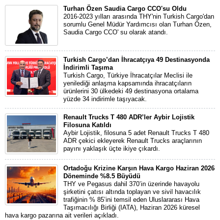
Turhan Özen Saudia Cargo CCO'su Oldu
2016-2023 yılları arasında THY'nin Turkish Cargo'dan
sorumlu Genel Müdür Yardımcısı olan Turhan Özen,
Saudia Cargo CCO' su olarak atandı.
Turkish Cargo’dan İhracatçıya 49 Destinasyonda
İndirimli Taşıma
Turkish Cargo, Türkiye İhracatçılar Meclisi ile
yenilediği anlaşma kapsamında ihracatçıların
ürünlerini 30 ülkedeki 49 destinasyona ortalama
yüzde 34 indirimle taşıyacak.
Renault Trucks T 480 ADR’ler Aybir Lojistik
Filosuna Katıldı
Aybir Lojistik, filosuna 5 adet Renault Trucks T 480
ADR çekici ekleyerek Renault Trucks araçlarının
payını yaklaşık üçte ikiye çıkardı.
Ortadoğu Krizine Karşın Hava Kargo Haziran 2026
Döneminde %8.5 Büyüdü
THY ve Pegasus dahil 370’in üzerinde havayolu
şirketini çatısı altında toplayan ve sivil havacılık
trafiğinin % 85’ini temsil eden Uluslararası Hava
Taşımacılığı Birliği (IATA), Haziran 2026 küresel
hava kargo pazarına ait verileri açıkladı.