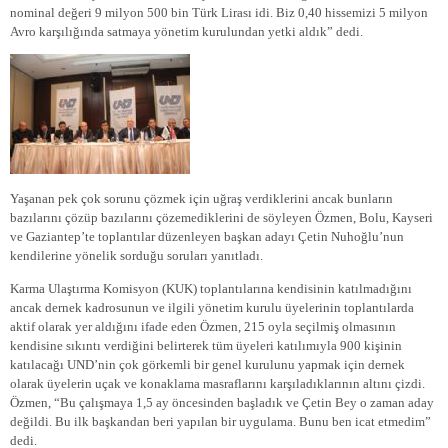
nominal değeri 9 milyon 500 bin Türk Lirası idi. Biz 0,40 hissemizi 5 milyon
Avro karşılığında satmaya yönetim kurulundan yetki aldık” dedi.
Yaşanan pek çok sorunu çözmek için uğraş verdiklerini ancak bunların
bazılarını çözüp bazılarını çözemediklerini de söyleyen Özmen, Bolu, Kayseri
ve Gaziantep’te toplantılar düzenleyen başkan adayı Çetin Nuhoğlu’nun
kendilerine yönelik sorduğu soruları yanıtladı.
Karma Ulaştırma Komisyon (KUK) toplantılarına kendisinin katılmadığını
ancak dernek kadrosunun ve ilgili yönetim kurulu üyelerinin toplantılarda
aktif olarak yer aldığını ifade eden Özmen, 215 oyla seçilmiş olmasının
kendisine sıkıntı verdiğini belirterek tüm üyeleri katılımıyla 900 kişinin
katılacağı UND’nin çok görkemli bir genel kurulunu yapmak için dernek
olarak üyelerin uçak ve konaklama masraflarını karşıladıklarının altını çizdi.
Özmen, “Bu çalışmaya 1,5 ay öncesinden başladık ve Çetin Bey o zaman aday
değildi. Bu ilk başkandan beri yapılan bir uygulama. Bunu ben icat etmedim”
dedi.