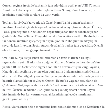
Özmen, seçim sürecinde başkanlık için adaylığını açıklayan UND Yönetim
Kurulu ve Eski İstişare Kurulu Başkanı Çetin Nuhoğlu’nın Gaziantep’te
kendisine yönelttiği sorulara da yanıt verdi.
Toplantıda 19 Ocak’ta yapılacak Genel Kurul’da iki dönem başkanlık
kuralının kendisi için de işleyeceğine inanarak adaylığını açıklayan Özmen,
“UND geleneğinde birinci dönem başkanlık yapan ikinci dönemde yapar.
Çetin Nuhoğlu ve Tamer Dinçşahin’e iki dönem görev verildi. Benim içim de
iki dönem kuralının işleyeceğini düşünüyorum. Nuhoğlu’nun adaylığını
saygıyla karşılıyorum. Seçim sürecinde adaylık herkes için geçerlidir. Önemli
olan bu süreçte derneği yıpratmamaktır” dedi.
Özellikle Suriye ile yaşanan sıkıntılardan en fazla etkilenen Hataylı
taşımacıların çektiği sıkıntılara değinen Özmen, Mersin ve İskenderun’dan
yapılan RO-RO seferlerine rağmen sorunların devam ettiğini vurgulayarak,
Hataylı nakliyecilerin devlete olan borçlarının ötelenmesini istediklerinin
altını çizdi. Bu bölgede yaşanan Suriye kaynaklı sorunları çözmede yeterince
başarılı olamadıklarını söyleyen Özmen, Habur’da yaşanan sorunların da
çözülemediğini, taşımacıların ve sürücülerin sorunlarının katlanarak arttığını
belirtti. Özmen, kendisine 2023 yılında beş kat dış ticaret hedefi koyan
hükümetin de beş kat yatırım yaparak kendisini geleceğe hazırlaması
gerektiğinin altını çizdi.
Rusya’yla yaşanan belge sorunlarına karşı sonuç alınmış olsa da Kazakistan’la