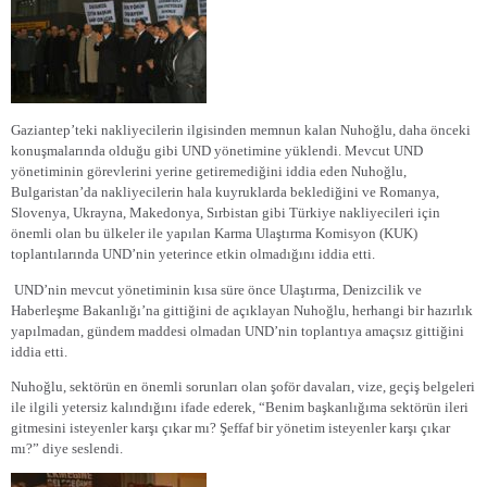
Gaziantep’teki nakliyecilerin ilgisinden memnun kalan Nuhoğlu, daha önceki
konuşmalarında olduğu gibi UND yönetimine yüklendi. Mevcut UND
yönetiminin görevlerini yerine getiremediğini iddia eden Nuhoğlu,
Bulgaristan’da nakliyecilerin hala kuyruklarda beklediğini ve Romanya,
Slovenya, Ukrayna, Makedonya, Sırbistan gibi Türkiye nakliyecileri için
önemli olan bu ülkeler ile yapılan Karma Ulaştırma Komisyon (KUK)
toplantılarında UND’nin yeterince etkin olmadığını iddia etti.
UND’nin mevcut yönetiminin kısa süre önce Ulaştırma, Denizcilik ve
Haberleşme Bakanlığı’na gittiğini de açıklayan Nuhoğlu, herhangi bir hazırlık
yapılmadan, gündem maddesi olmadan UND’nin toplantıya amaçsız gittiğini
iddia etti.
Nuhoğlu, sektörün en önemli sorunları olan şoför davaları, vize, geçiş belgeleri
ile ilgili yetersiz kalındığını ifade ederek, “Benim başkanlığıma sektörün ileri
gitmesini isteyenler karşı çıkar mı? Şeffaf bir yönetim isteyenler karşı çıkar
mı?” diye seslendi.