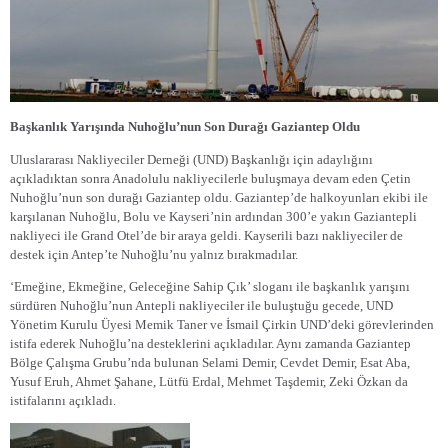
Başkanlık Yarışında Nuhoğlu’nun Son Durağı Gaziantep Oldu
Uluslararası Nakliyeciler Derneği (UND) Başkanlığı için adaylığını
açıkladıktan sonra Anadolulu nakliyecilerle buluşmaya devam eden Çetin
Nuhoğlu’nun son durağı Gaziantep oldu. Gaziantep’de halkoyunları ekibi ile
karşılanan Nuhoğlu, Bolu ve Kayseri’nin ardından 300’e yakın Gaziantepli
nakliyeci ile Grand Otel’de bir araya geldi. Kayserili bazı nakliyeciler de
destek için Antep’te Nuhoğlu’nu yalnız bırakmadılar.
‘Emeğine, Ekmeğine, Geleceğine Sahip Çık’ sloganı ile başkanlık yarışını
sürdüren Nuhoğlu’nun Antepli nakliyeciler ile buluştuğu gecede, UND
Yönetim Kurulu Üyesi Memik Taner ve İsmail Çirkin UND’deki görevlerinden
istifa ederek Nuhoğlu’na desteklerini açıkladılar. Aynı zamanda Gaziantep
Bölge Çalışma Grubu’nda bulunan Selami Demir, Cevdet Demir, Esat Aba,
Yusuf Eruh, Ahmet Şahane, Lütfü Erdal, Mehmet Taşdemir, Zeki Özkan da
istifalarını açıkladı.