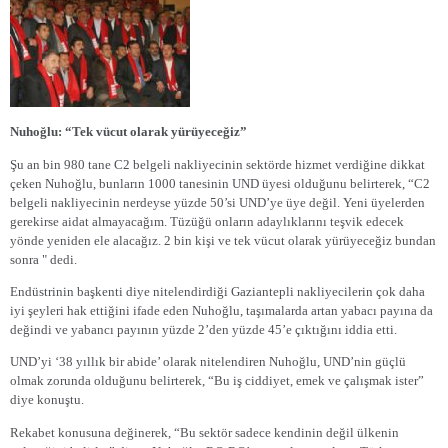
Nuhoğlu: “Tek vücut olarak yürüyeceğiz”
Şu an bin 980 tane C2 belgeli nakliyecinin sektörde hizmet verdiğine dikkat
çeken Nuhoğlu, bunların 1000 tanesinin UND üyesi olduğunu belirterek, “C2
belgeli nakliyecinin nerdeyse yüzde 50’si UND’ye üye değil. Yeni üyelerden
gerekirse aidat almayacağım. Tüzüğü onların adaylıklarını teşvik edecek
yönde yeniden ele alacağız. 2 bin kişi ve tek vücut olarak yürüyeceğiz bundan
sonra " dedi.
Endüstrinin başkenti diye nitelendirdiği Gaziantepli nakliyecilerin çok daha
iyi şeyleri hak ettiğini ifade eden Nuhoğlu, taşımalarda artan yabacı payına da
değindi ve yabancı payının yüzde 2’den yüzde 45’e çıktığını iddia etti.
UND’yi ‘38 yıllık bir abide’ olarak nitelendiren Nuhoğlu, UND’nin güçlü
olmak zorunda olduğunu belirterek, “Bu iş ciddiyet, emek ve çalışmak ister”
diye konuştu.
Rekabet konusuna değinerek, “Bu sektör sadece kendinin değil ülkenin