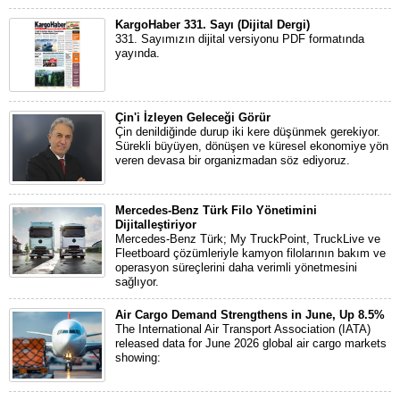
KargoHaber 331. Sayı (Dijital Dergi)
331. Sayımızın dijital versiyonu PDF formatında
yayında.
Çin'i İzleyen Geleceği Görür
Çin denildiğinde durup iki kere düşünmek gerekiyor.
Sürekli büyüyen, dönüşen ve küresel ekonomiye yön
veren devasa bir organizmadan söz ediyoruz.
Mercedes-Benz Türk Filo Yönetimini
Dijitalleştiriyor
Mercedes-Benz Türk; My TruckPoint, TruckLive ve
Fleetboard çözümleriyle kamyon filolarının bakım ve
operasyon süreçlerini daha verimli yönetmesini
sağlıyor.
Air Cargo Demand Strengthens in June, Up 8.5%
The International Air Transport Association (IATA)
released data for June 2026 global air cargo markets
showing: