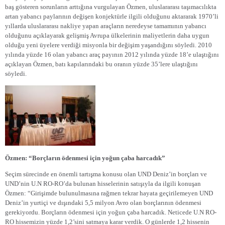
baş gösteren sorunların arttığına vurgulayan Özmen, uluslararası taşımacılıkta
artan yabancı paylarının değişen konjektürle ilgili olduğunu aktararak 1970’li
yıllarda uluslararası nakliye yapan araçların neredeyse tamamının yabancı
olduğunu açıklayarak gelişmiş Avrupa ülkelerinin maliyetlerin daha uygun
olduğu yeni üyelere verdiği misyonla bir değişim yaşandığını söyledi. 2010
yılında yüzde 16 olan yabancı araç payının 2012 yılında yüzde 18’e ulaştığını
açıklayan Özmen, batı kapılarındaki bu oranın yüzde 35’lere ulaştığını
söyledi.
Özmen: “Borçların ödenmesi için yoğun çaba harcadık”
Seçim sürecinde en önemli tartışma konusu olan UND Deniz’in borçları ve
UND’nin U.N RO-RO’da bulunan hisselerinin satışıyla da ilgili konuşan
Özmen: “Girişimde bulunulmasına rağmen tekrar hayata geçirilemeyen UND
Deniz’in yurtiçi ve dışındaki 5,5 milyon Avro olan borçlarının ödenmesi
gerekiyordu. Borçların ödenmesi için yoğun çaba harcadık. Neticede U.N RO-
RO hissemizin yüzde 1,2’sini satmaya karar verdik. O günlerde 1,2 hissenin