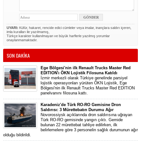
UYARI:
Küfür, hakaret, rencide edici cümleler veya imalar, inançlara saldırı içeren,
imla kuralları ile yazılmamış,
Türkçe karakter kullanılmayan ve büyük harflerle yazılmış yorumlar
onaylanmamaktadır.
SON DAKİKA
Ege Bölgesi'nin ilk Renault Trucks Master Red
EDITION'ı ÖKN Lojistik Filosuna Katıldı
İzmir merkezli olarak Türkiye genelinde parsiyel
lojistik operasyonları yürüten ÖKN Lojistik, Ege
Bölgesi'nin ilk Renault Trucks Master Red EDITION
panelvanını filosuna kattı.
Karadeniz'de Türk RO-RO Gemisine Dron
Saldırısı: 3 Mürettebatın Durumu Ağır
Novorossiysk açıklarında dron saldırısına uğrayan
Türk RO-RO gemisinde yangın çıktı. Gemide
bulunan 22 mürettebat tahliye edilirken, ilk
belirlemelere göre 3 personelin sağlık durumunun ağır
olduğu bildirildi.