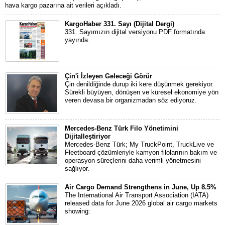
hava kargo pazarına ait verileri açıkladı.
KargoHaber 331. Sayı (Dijital Dergi)
331. Sayımızın dijital versiyonu PDF formatında
yayında.
Çin'i İzleyen Geleceği Görür
Çin denildiğinde durup iki kere düşünmek gerekiyor.
Sürekli büyüyen, dönüşen ve küresel ekonomiye yön
veren devasa bir organizmadan söz ediyoruz.
Mercedes-Benz Türk Filo Yönetimini
Dijitalleştiriyor
Mercedes-Benz Türk; My TruckPoint, TruckLive ve
Fleetboard çözümleriyle kamyon filolarının bakım ve
operasyon süreçlerini daha verimli yönetmesini
sağlıyor.
Air Cargo Demand Strengthens in June, Up 8.5%
The International Air Transport Association (IATA)
released data for June 2026 global air cargo markets
showing: