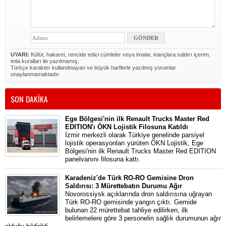
UYARI:
Küfür, hakaret, rencide edici cümleler veya imalar, inançlara saldırı içeren,
imla kuralları ile yazılmamış,
Türkçe karakter kullanılmayan ve büyük harflerle yazılmış yorumlar
onaylanmamaktadır.
SON DAKİKA
Ege Bölgesi'nin ilk Renault Trucks Master Red
EDITION'ı ÖKN Lojistik Filosuna Katıldı
İzmir merkezli olarak Türkiye genelinde parsiyel
lojistik operasyonları yürüten ÖKN Lojistik, Ege
Bölgesi'nin ilk Renault Trucks Master Red EDITION
panelvanını filosuna kattı.
Karadeniz'de Türk RO-RO Gemisine Dron
Saldırısı: 3 Mürettebatın Durumu Ağır
Novorossiysk açıklarında dron saldırısına uğrayan
Türk RO-RO gemisinde yangın çıktı. Gemide
bulunan 22 mürettebat tahliye edilirken, ilk
belirlemelere göre 3 personelin sağlık durumunun ağır