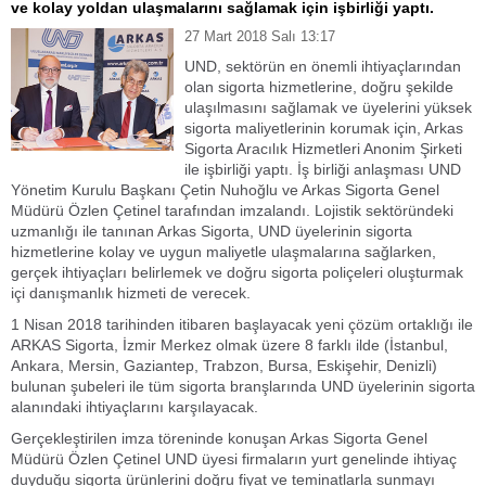
ve kolay yoldan ulaşmalarını sağlamak için işbirliği yaptı.
27 Mart 2018 Salı 13:17
UND, sektörün en önemli ihtiyaçlarından
olan sigorta hizmetlerine, doğru şekilde
ulaşılmasını sağlamak ve üyelerini yüksek
sigorta maliyetlerinin korumak için, Arkas
Sigorta Aracılık Hizmetleri Anonim Şirketi
ile işbirliği yaptı. İş birliği anlaşması UND
Yönetim Kurulu Başkanı Çetin Nuhoğlu ve Arkas Sigorta Genel
Müdürü Özlen Çetinel tarafından imzalandı. Lojistik sektöründeki
uzmanlığı ile tanınan Arkas Sigorta, UND üyelerinin sigorta
hizmetlerine kolay ve uygun maliyetle ulaşmalarına sağlarken,
gerçek ihtiyaçları belirlemek ve doğru sigorta poliçeleri oluşturmak
içi danışmanlık hizmeti de verecek.
1 Nisan 2018 tarihinden itibaren başlayacak yeni çözüm ortaklığı ile
ARKAS Sigorta, İzmir Merkez olmak üzere 8 farklı ilde (İstanbul,
Ankara, Mersin, Gaziantep, Trabzon, Bursa, Eskişehir, Denizli)
bulunan şubeleri ile tüm sigorta branşlarında UND üyelerinin sigorta
alanındaki ihtiyaçlarını karşılayacak.
Gerçekleştirilen imza töreninde konuşan Arkas Sigorta Genel
Müdürü Özlen Çetinel UND üyesi firmaların yurt genelinde ihtiyaç
duyduğu sigorta ürünlerini doğru fiyat ve teminatlarla sunmayı