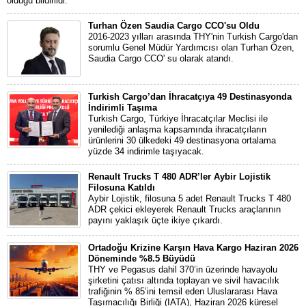
olduğu bildirildi.
Turhan Özen Saudia Cargo CCO'su Oldu
2016-2023 yılları arasında THY'nin Turkish Cargo'dan
sorumlu Genel Müdür Yardımcısı olan Turhan Özen,
Saudia Cargo CCO' su olarak atandı.
Turkish Cargo’dan İhracatçıya 49 Destinasyonda
İndirimli Taşıma
Turkish Cargo, Türkiye İhracatçılar Meclisi ile
yenilediği anlaşma kapsamında ihracatçıların
ürünlerini 30 ülkedeki 49 destinasyona ortalama
yüzde 34 indirimle taşıyacak.
Renault Trucks T 480 ADR’ler Aybir Lojistik
Filosuna Katıldı
Aybir Lojistik, filosuna 5 adet Renault Trucks T 480
ADR çekici ekleyerek Renault Trucks araçlarının
payını yaklaşık üçte ikiye çıkardı.
Ortadoğu Krizine Karşın Hava Kargo Haziran 2026
Döneminde %8.5 Büyüdü
THY ve Pegasus dahil 370’in üzerinde havayolu
şirketini çatısı altında toplayan ve sivil havacılık
trafiğinin % 85’ini temsil eden Uluslararası Hava
Taşımacılığı Birliği (IATA), Haziran 2026 küresel