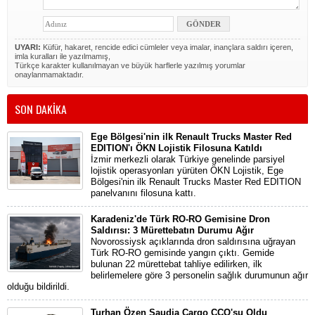
UYARI:
Küfür, hakaret, rencide edici cümleler veya imalar, inançlara saldırı içeren,
imla kuralları ile yazılmamış,
Türkçe karakter kullanılmayan ve büyük harflerle yazılmış yorumlar
onaylanmamaktadır.
SON DAKİKA
Ege Bölgesi'nin ilk Renault Trucks Master Red
EDITION'ı ÖKN Lojistik Filosuna Katıldı
İzmir merkezli olarak Türkiye genelinde parsiyel
lojistik operasyonları yürüten ÖKN Lojistik, Ege
Bölgesi'nin ilk Renault Trucks Master Red EDITION
panelvanını filosuna kattı.
Karadeniz'de Türk RO-RO Gemisine Dron
Saldırısı: 3 Mürettebatın Durumu Ağır
Novorossiysk açıklarında dron saldırısına uğrayan
Türk RO-RO gemisinde yangın çıktı. Gemide
bulunan 22 mürettebat tahliye edilirken, ilk
belirlemelere göre 3 personelin sağlık durumunun ağır
olduğu bildirildi.
Turhan Özen Saudia Cargo CCO'su Oldu