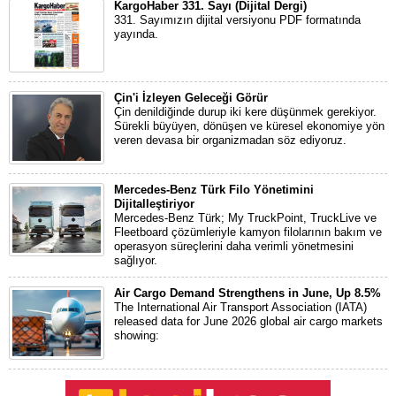
KargoHaber 331. Sayı (Dijital Dergi)
331. Sayımızın dijital versiyonu PDF formatında
yayında.
Çin'i İzleyen Geleceği Görür
Çin denildiğinde durup iki kere düşünmek gerekiyor.
Sürekli büyüyen, dönüşen ve küresel ekonomiye yön
veren devasa bir organizmadan söz ediyoruz.
Mercedes-Benz Türk Filo Yönetimini
Dijitalleştiriyor
Mercedes-Benz Türk; My TruckPoint, TruckLive ve
Fleetboard çözümleriyle kamyon filolarının bakım ve
operasyon süreçlerini daha verimli yönetmesini
sağlıyor.
Air Cargo Demand Strengthens in June, Up 8.5%
The International Air Transport Association (IATA)
released data for June 2026 global air cargo markets
showing: