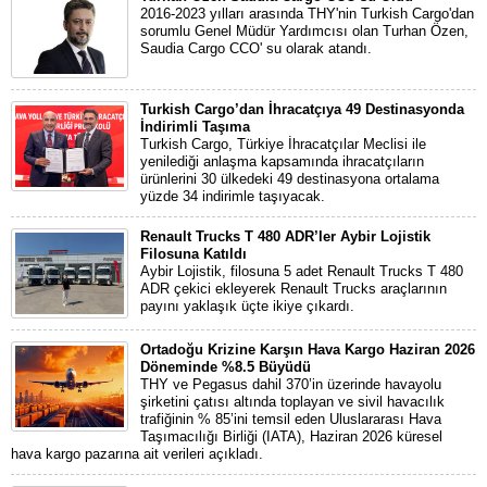
2016-2023 yılları arasında THY'nin Turkish Cargo'dan
sorumlu Genel Müdür Yardımcısı olan Turhan Özen,
Saudia Cargo CCO' su olarak atandı.
Turkish Cargo’dan İhracatçıya 49 Destinasyonda
İndirimli Taşıma
Turkish Cargo, Türkiye İhracatçılar Meclisi ile
yenilediği anlaşma kapsamında ihracatçıların
ürünlerini 30 ülkedeki 49 destinasyona ortalama
yüzde 34 indirimle taşıyacak.
Renault Trucks T 480 ADR’ler Aybir Lojistik
Filosuna Katıldı
Aybir Lojistik, filosuna 5 adet Renault Trucks T 480
ADR çekici ekleyerek Renault Trucks araçlarının
payını yaklaşık üçte ikiye çıkardı.
Ortadoğu Krizine Karşın Hava Kargo Haziran 2026
Döneminde %8.5 Büyüdü
THY ve Pegasus dahil 370’in üzerinde havayolu
şirketini çatısı altında toplayan ve sivil havacılık
trafiğinin % 85’ini temsil eden Uluslararası Hava
Taşımacılığı Birliği (IATA), Haziran 2026 küresel
hava kargo pazarına ait verileri açıkladı.