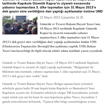
tarihinde Kapıkule Gümrük Kapısı’nı ziyareti esnasında
yabancı taşımacılara 3. ülke taşımaları için 31 Mayıs 2013’e
dek geçici süre verildiğine dair yaptığı açıklamalar üstüne UND
22 Mayıs 2013 Çarşamba 15:35
Gümrük ve Ticaret Bakanı Hayati Yazıcı’nın,
18 Mayıs 2013 tarihinde Kapıkule Gümrük
Kapısı’nı ziyareti esnasında yabancı
taşımacılara 3. ülke taşımaları için 31 Mayıs
2013’e dek geçici süre verildiğine dair yaptığı açıklamalar üstüne UND
(Uluslararası Taşımacılar Derneği)’den açıklama yapıldı. UND, Bakan
Yazıcı’nın kararlılığı ile ilgili olarak sektör adına teşekkür yazısı yayınladı.
Gümrük ve Ticaret Bakanı Hayati Yazıcı, 18 Mayıs 2013 tarihinde Kapıkule
Gümrük Kapısı’nı ziyareti ile ilgili yaptığı açıklamada; “Bulgaristan’da
Hükümet tam oturmadı, yabancı taşımacılara 3. ülke taşımaları için 31 Mayıs
2013’e dek geçici süre verdik” dedi.
Gümrük ve Ticaret Bakanı Hayati Yazıcı Bulgar taşımacıların eylemleri
sebebiyle geçen hafta 36 saat kapalı kalan Kapıkule ve Hamzabeyli Sınır
Kapılarını ziyaret etti. Eylemeler sebebiyle oluşan TIR kuyruklarını yerinde
tespit etmek için ani bir karar ile sınır kapılarına giden Yazıcı, kuyrukları 3
günde eriteceklerini belirterek, “Üçüncü ülke belge zorunluluğunu yerine