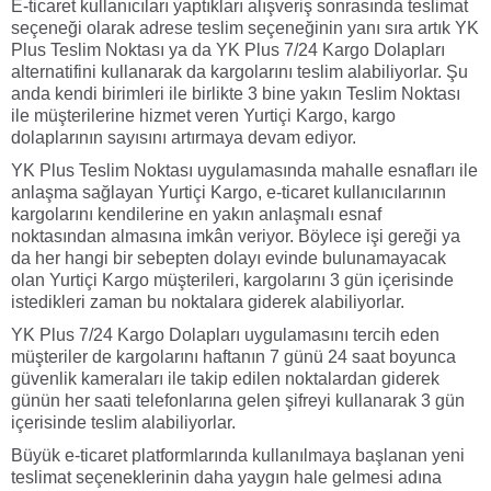
E-ticaret kullanıcıları yaptıkları alışveriş sonrasında teslimat
seçeneği olarak adrese teslim seçeneğinin yanı sıra artık YK
Plus Teslim Noktası ya da YK Plus 7/24 Kargo Dolapları
alternatifini kullanarak da kargolarını teslim alabiliyorlar. Şu
anda kendi birimleri ile birlikte 3 bine yakın Teslim Noktası
ile müşterilerine hizmet veren Yurtiçi Kargo, kargo
dolaplarının sayısını artırmaya devam ediyor.
YK Plus Teslim Noktası uygulamasında mahalle esnafları ile
anlaşma sağlayan Yurtiçi Kargo, e-ticaret kullanıcılarının
kargolarını kendilerine en yakın anlaşmalı esnaf
noktasından almasına imkân veriyor. Böylece işi gereği ya
da her hangi bir sebepten dolayı evinde bulunamayacak
olan Yurtiçi Kargo müşterileri, kargolarını 3 gün içerisinde
istedikleri zaman bu noktalara giderek alabiliyorlar.
YK Plus 7/24 Kargo Dolapları uygulamasını tercih eden
müşteriler de kargolarını haftanın 7 günü 24 saat boyunca
güvenlik kameraları ile takip edilen noktalardan giderek
günün her saati telefonlarına gelen şifreyi kullanarak 3 gün
içerisinde teslim alabiliyorlar.
Büyük e-ticaret platformlarında kullanılmaya başlanan yeni
teslimat seçeneklerinin daha yaygın hale gelmesi adına