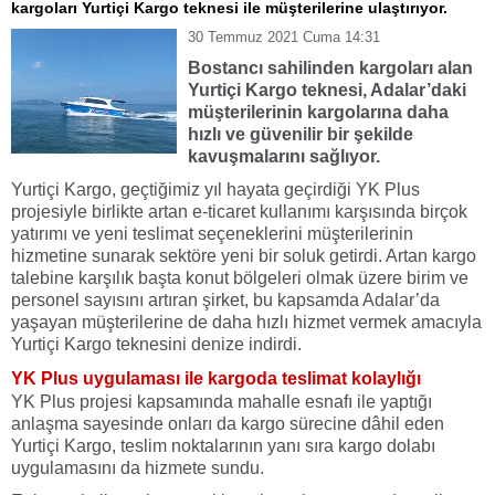
kargoları Yurtiçi Kargo teknesi ile müşterilerine ulaştırıyor.
30 Temmuz 2021 Cuma 14:31
Bostancı sahilinden kargoları alan
Yurtiçi Kargo teknesi, Adalar’daki
müşterilerinin kargolarına daha
hızlı ve güvenilir bir şekilde
kavuşmalarını sağlıyor.
Yurtiçi Kargo, geçtiğimiz yıl hayata geçirdiği YK Plus
projesiyle birlikte artan e-ticaret kullanımı karşısında birçok
yatırımı ve yeni teslimat seçeneklerini müşterilerinin
hizmetine sunarak sektöre yeni bir soluk getirdi. Artan kargo
talebine karşılık başta konut bölgeleri olmak üzere birim ve
personel sayısını artıran şirket, bu kapsamda Adalar’da
yaşayan müşterilerine de daha hızlı hizmet vermek amacıyla
Yurtiçi Kargo teknesini denize indirdi.
YK Plus uygulaması ile kargoda teslimat kolaylığı
YK Plus projesi kapsamında mahalle esnafı ile yaptığı
anlaşma sayesinde onları da kargo sürecine dâhil eden
Yurtiçi Kargo, teslim noktalarının yanı sıra kargo dolabı
uygulamasını da hizmete sundu.