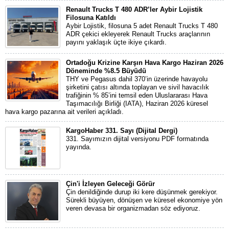
Renault Trucks T 480 ADR’ler Aybir Lojistik
Filosuna Katıldı
Aybir Lojistik, filosuna 5 adet Renault Trucks T 480
ADR çekici ekleyerek Renault Trucks araçlarının
payını yaklaşık üçte ikiye çıkardı.
Ortadoğu Krizine Karşın Hava Kargo Haziran 2026
Döneminde %8.5 Büyüdü
THY ve Pegasus dahil 370’in üzerinde havayolu
şirketini çatısı altında toplayan ve sivil havacılık
trafiğinin % 85’ini temsil eden Uluslararası Hava
Taşımacılığı Birliği (IATA), Haziran 2026 küresel
hava kargo pazarına ait verileri açıkladı.
KargoHaber 331. Sayı (Dijital Dergi)
331. Sayımızın dijital versiyonu PDF formatında
yayında.
Çin'i İzleyen Geleceği Görür
Çin denildiğinde durup iki kere düşünmek gerekiyor.
Sürekli büyüyen, dönüşen ve küresel ekonomiye yön
veren devasa bir organizmadan söz ediyoruz.