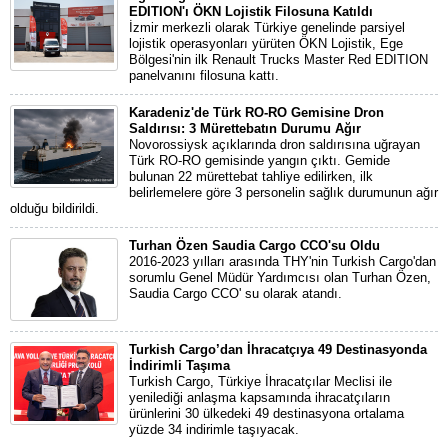
EDITION'ı ÖKN Lojistik Filosuna Katıldı
İzmir merkezli olarak Türkiye genelinde parsiyel
lojistik operasyonları yürüten ÖKN Lojistik, Ege
Bölgesi'nin ilk Renault Trucks Master Red EDITION
panelvanını filosuna kattı.
Karadeniz'de Türk RO-RO Gemisine Dron
Saldırısı: 3 Mürettebatın Durumu Ağır
Novorossiysk açıklarında dron saldırısına uğrayan
Türk RO-RO gemisinde yangın çıktı. Gemide
bulunan 22 mürettebat tahliye edilirken, ilk
belirlemelere göre 3 personelin sağlık durumunun ağır
olduğu bildirildi.
Turhan Özen Saudia Cargo CCO'su Oldu
2016-2023 yılları arasında THY'nin Turkish Cargo'dan
sorumlu Genel Müdür Yardımcısı olan Turhan Özen,
Saudia Cargo CCO' su olarak atandı.
Turkish Cargo’dan İhracatçıya 49 Destinasyonda
İndirimli Taşıma
Turkish Cargo, Türkiye İhracatçılar Meclisi ile
yenilediği anlaşma kapsamında ihracatçıların
ürünlerini 30 ülkedeki 49 destinasyona ortalama
yüzde 34 indirimle taşıyacak.