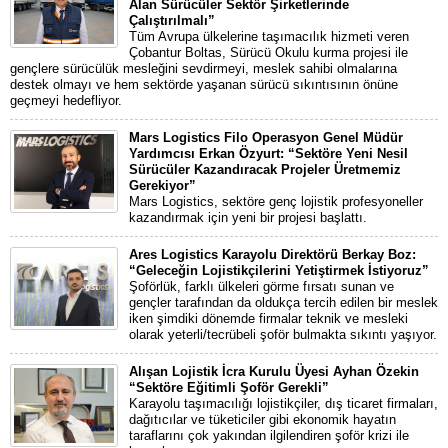
Alan Sürücüler Sektör Şirketlerinde
Çalıştırılmalı”
Tüm Avrupa ülkelerine taşımacılık hizmeti veren
Çobantur Boltas, Sürücü Okulu kurma projesi ile
gençlere sürücülük mesleğini sevdirmeyi, meslek sahibi olmalarına
destek olmayı ve hem sektörde yaşanan sürücü sıkıntısının önüne
geçmeyi hedefliyor.
Mars Logistics Filo Operasyon Genel Müdür
Yardımcısı Erkan Özyurt: “Sektöre Yeni Nesil
Sürücüler Kazandıracak Projeler Üretmemiz
Gerekiyor”
Mars Logistics, sektöre genç lojistik profesyoneller
kazandırmak için yeni bir projesi başlattı.
Ares Logistics Karayolu Direktörü Berkay Boz:
“Geleceğin Lojistikçilerini Yetiştirmek İstiyoruz”
Şoförlük, farklı ülkeleri görme fırsatı sunan ve
gençler tarafından da oldukça tercih edilen bir meslek
iken şimdiki dönemde firmalar teknik ve mesleki
olarak yeterli/tecrübeli şoför bulmakta sıkıntı yaşıyor.
Alışan Lojistik İcra Kurulu Üyesi Ayhan Özekin
“Sektöre Eğitimli Şoför Gerekli”
Karayolu taşımacılığı lojistikçiler, dış ticaret firmaları,
dağıtıcılar ve tüketiciler gibi ekonomik hayatın
taraflarını çok yakından ilgilendiren şoför krizi ile