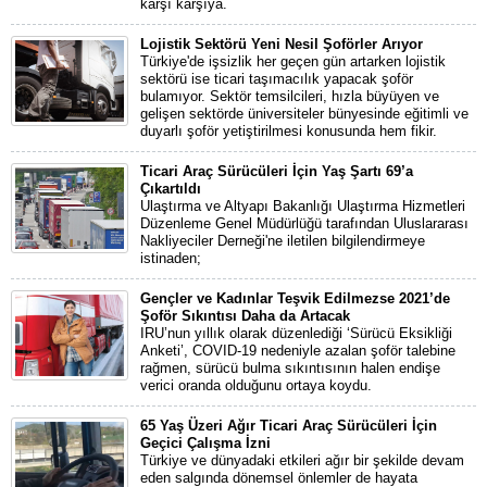
karşı karşıya.
Lojistik Sektörü Yeni Nesil Şoförler Arıyor
Türkiye'de işsizlik her geçen gün artarken lojistik
sektörü ise ticari taşımacılık yapacak şoför
bulamıyor. Sektör temsilcileri, hızla büyüyen ve
gelişen sektörde üniversiteler bünyesinde eğitimli ve
duyarlı şoför yetiştirilmesi konusunda hem fikir.
Ticari Araç Sürücüleri İçin Yaş Şartı 69’a
Çıkartıldı
Ulaştırma ve Altyapı Bakanlığı Ulaştırma Hizmetleri
Düzenleme Genel Müdürlüğü tarafından Uluslararası
Nakliyeciler Derneği'ne iletilen bilgilendirmeye
istinaden;
Gençler ve Kadınlar Teşvik Edilmezse 2021’de
Şoför Sıkıntısı Daha da Artacak
IRU’nun yıllık olarak düzenlediği ‘Sürücü Eksikliği
Anketi’, COVID-19 nedeniyle azalan şoför talebine
rağmen, sürücü bulma sıkıntısının halen endişe
verici oranda olduğunu ortaya koydu.
65 Yaş Üzeri Ağır Ticari Araç Sürücüleri İçin
Geçici Çalışma İzni
Türkiye ve dünyadaki etkileri ağır bir şekilde devam
eden salgında dönemsel önlemler de hayata