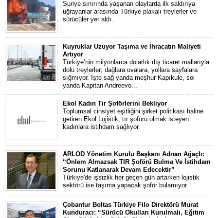
Suriye sınırında yaşanan olaylarda ilk saldırıya
uğrayanlar arasında Türkiye plakalı treylerler ve
sürücüler yer aldı.
Kuyruklar Uzuyor Taşıma ve İhracatın Maliyeti
Artıyor
Türkiye’nin milyonlarca dolarlık dış ticaret mallarıyla
dolu treylerler; dağlara ovalara, yollara sayfalara
sığmıyor. İşte sağ yanda meşhur Kapıkule, sol
yanda Kapitan Andreevo...
Ekol Kadın Tır Şoförlerini Bekliyor
Toplumsal cinsiyet eşitliğini şirket politikası haline
getiren Ekol Lojistik, tır şoförü olmak isteyen
kadınlara istihdam sağlıyor.
ARLOD Yönetim Kurulu Başkanı Adnan Ağaçlı:
“Önlem Almazsak TIR Şoförü Bulma Ve İstihdam
Sorunu Katlanarak Devam Edecektir”
Türkiye'de işsizlik her geçen gün artarken lojistik
sektörü ise taşıma yapacak şoför bulamıyor.
Çobantur Boltas Türkiye Filo Direktörü Murat
Kunduracı: “Sürücü Okulları Kurulmalı, Eğitim