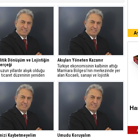
itik Dönüşüm ve Lojistiğin
Akışları Yöneten Kazanır
erçeği
Türkiye ekonomisinin kalbinin attığı
uzun yıllardır alışık olduğu
Marmara Bölgesi’nin merkezinde yer
 ticaret düzeninin yeniden
alan Kocaeli, sanayi ve lojistik
ndiği tarihi bir döneme tanıklık
açısından yalnızca bir şehir değil; aynı
zamanda bir kavşak noktasıdır.
mizi Kaybetmeyelim
Umudu Koruyalım