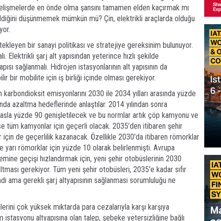
p, gelişmelerde en önde olma şansını tamamen elden kaçırmak mı
ildiğini düşünmemek mümkün mü? Çin, elektrikli araçlarda olduğu
yor.
stekleyen bir sanayi politikası ve stratejiye gereksinim bulunuyor.
. Elektrikli şarj alt yapısından yeterince hızlı şekilde
apısı sağlanmalı. Hidrojen istasyonlarının alt yapısının da
lir bir mobilite için iş birliği içinde olması gerekiyor.
çin karbondioksit emisyonlarını 2030 ile 2034 yılları arasında yüzde
ında azaltma hedeflerinde anlaştılar. 2014 yılından sonra
ıyasla yüzde 90 genişletilecek ve bu normlar artık çöp kamyonu ve
yse tüm kamyonlar için geçerli olacak. 2035’den itibaren şehir
 için de geçerlilik kazanacak. Özellikle 2030'da itibaren römorklar
 yarı römorklar için yüzde 10 olarak belirlenmişti. Avrupa
mine geçişi hızlandırmak için, yeni şehir otobüslerinin 2030
ltması gerekiyor. Tüm yeni şehir otobüsleri, 2035'e kadar sıfır
di ama gerekli şarj altyapısının sağlanması sorumluluğu ne
lerini çok yüksek miktarda para cezalarıyla karşı karşıya
m istasyonu altyapısına olan talep, şebeke yetersizliğine bağlı