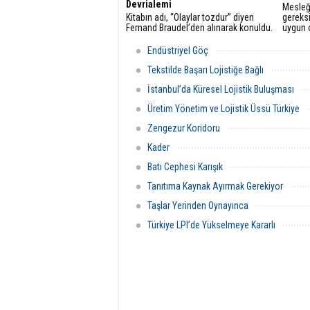
Devrialemi
Mesleğ
Kitabın adı, “Olaylar tozdur” diyen
gereks
Fernand Braudel’den alınarak konuldu.
uygun o
İçerik ise tarafımca kaleme alınmış,
taşımac
yaklaşık 30 yıl öncesine giden günlük
tanımla
Endüstriyel Göç
Dünya Gazetesi yazılarımdan derlendi.
ruhunu 
Tekstilde Başarı Lojistiğe Bağlı
İstanbul’da Küresel Lojistik Buluşması
Üretim Yönetim ve Lojistik Üssü Türkiye
Zengezur Koridoru
Kader
Batı Cephesi Karışık
Tanıtıma Kaynak Ayırmak Gerekiyor
Taşlar Yerinden Oynayınca
Türkiye LPI’de Yükselmeye Kararlı