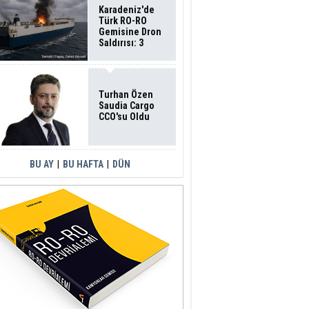
Karadeniz'de
Türk RO-RO
Gemisine Dron
Saldırısı: 3
Mürettebatın
Durumu Ağır
Turhan Özen
Saudia Cargo
CCO'su Oldu
BU AY
|
BU HAFTA
|
DÜN