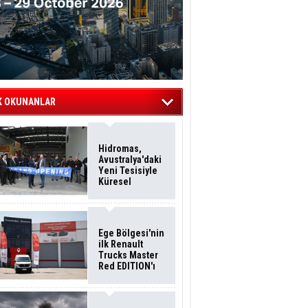
K OKUNANLAR
Hidromas,
Avustralya'daki
Yeni Tesisiyle
Küresel
Büyümesini
Sürdürüyor
Ege Bölgesi'nin
ilk Renault
Trucks Master
Red EDITION'ı
ÖKN Lojistik
Filosuna Katıldı