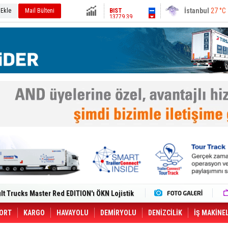
13779.39
Ankara
31 °C
 Ekle
Mail Bülteni
Altın
6649.93
Dolar
47.6939
Euro
55.1831
i Yeni Tesisiyle Küresel Büyümesini
lt Trucks Master Red EDITION'ı ÖKN Lojistik
Gemisine Dron Saldırısı: 3 Mürettebatın
o CCO'su Oldu
tçıya 49 Destinasyonda İndirimli Taşıma
ORT
KARGO
HAVAYOLU
DEMİRYOLU
DENİZCİLİK
İŞ MAKİNE
er Aybir Lojistik Filosuna Katıldı