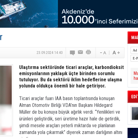
 Hava Kargo Haziran 2026 Döneminde %8.5
tal Dergi)
rür
önetimini Dijitalleştiriyor
thens in June, Up 8.5%
ia ile Güçlendirdi
r
 Saadia Zahidi Getirildi. IATA Tarihinde İlk
MAİ
ia Zahidi as Director General
a Ankara ile Hizmet Ağını Güçlendirdi
23.09.2024 14:40
Ulaştırma sektöründe ticari araçlar, karbondioksit
emisyonlarının yaklaşık üçte birinden sorumlu
Ma
ha
tutuluyor. Bu da sektörü iklim hedeflerine ulaşma
yolunda oldukça önemli bir hale getiriyor.
EDİ
Ticari araçlar fuarı IAA basın toplantısında konuşan
Alman Otomotiv Birliği VDA’nın Başkanı Hildegard
Müller de bu konuya büyük ağırlık verdi. “Yenilikleri ve
ürünleri geliştirdik, seri üretime hazır hale de getirdik,
şimdi mesele araçları yeterli miktarda ve planlanan
zamanda yola çıkarmak” diyerek zaman darlığının altını