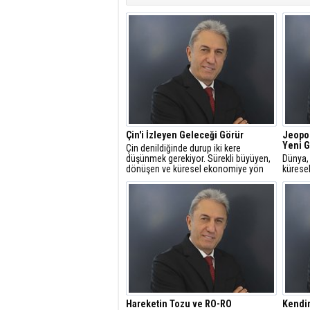
Çin'i İzleyen Geleceği Görür
Jeopol
Yeni G
Çin denildiğinde durup iki kere
düşünmek gerekiyor. Sürekli büyüyen,
Dünya, 
dönüşen ve küresel ekonomiye yön
küresel
veren devasa bir organizmadan söz
şekille
ediyoruz.
ediyor.
Hareketin Tozu ve RO-RO
Kendi