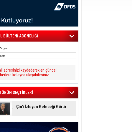
L BÜLTENİ ABONELİĞİ
il adresinizi kaydederek en güncel
berlere kolayca ulaşabilirsiniz
TÖRÜN SEÇTİKLERİ
Çin'i İzleyen Geleceği Görür