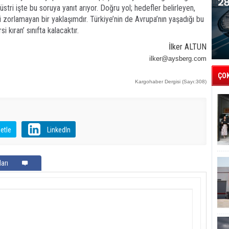
stri işte bu soruya yanıt arıyor. Doğru yol; hedefler belirleyen,
eri zorlamayan bir yaklaşımdır. Türkiye’nin de Avrupa’nın yaşadığı bu
i kıran’ sınıfta kalacaktır.
İlker ALTUN
ilker@aysberg.com
ÇO
Kargohaber Dergisi (Sayı:308)
etle
LinkedIn
arı