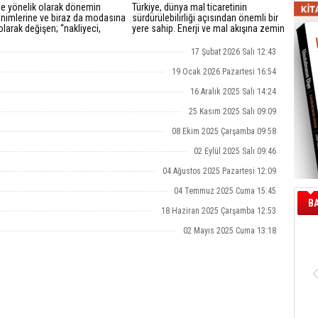
e yönelik olarak dönemin
Türkiye, dünya mal ticaretinin
inimlerine ve biraz da modasına
sürdürülebilirliği açısından önemli bir
larak değişen; “nakliyeci,
yere sahip. Enerji ve mal akışına zemin
ı, transportçu” gibi
hazırlayan güvenli ortam da bu rolü
malar, kullanıldığı dönemin
güçlendirmektedir. Ülkenin güçlü
17 Şubat 2026 Salı 12:43
yansıtıyor.
ulaşım altyapısı da sektöre önemli bir
rekabet gücü sağlıyor.
19 Ocak 2026 Pazartesi 16:54
16 Aralık 2025 Salı 14:24
25 Kasım 2025 Salı 09:09
08 Ekim 2025 Çarşamba 09:58
02 Eylül 2025 Salı 09:46
04 Ağustos 2025 Pazartesi 12:09
04 Temmuz 2025 Cuma 15:45
B
18 Haziran 2025 Çarşamba 12:53
02 Mayıs 2025 Cuma 13:18