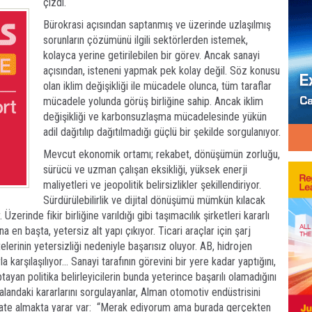
çizdi.
Bürokrasi açısından saptanmış ve üzerinde uzlaşılmış
sorunların çözümünü ilgili sektörlerden istemek,
kolayca yerine getirilebilen bir görev. Ancak sanayi
açısından, isteneni yapmak pek kolay değil. Söz konusu
olan iklim değişikliği ile mücadele olunca, tüm taraflar
mücadele yolunda görüş birliğine sahip. Ancak iklim
değişikliği ve karbonsuzlaşma mücadelesinde yükün
adil dağıtılıp dağıtılmadığı güçlü bir şekilde sorgulanıyor.
Mevcut ekonomik ortamı; rekabet, dönüşümün zorluğu,
sürücü ve uzman çalışan eksikliği, yüksek enerji
maliyetleri ve jeopolitik belirsizlikler şekillendiriyor.
Sürdürülebilirlik ve dijital dönüşümü mümkün kılacak
Üzerinde fikir birliğine varıldığı gibi taşımacılık şirketleri kararlı
a en başta, yetersiz alt yapı çıkıyor. Ticari araçlar için şarj
elerinin yetersizliği nedeniyle başarısız oluyor. AB, hidrojen
 karşılaşılıyor... Sanayi tarafının görevini bir yere kadar yaptığını,
tayan politika belirleyicilerin bunda yeterince başarılı olamadığını
andaki kararlarını sorgulayanlar, Alman otomotiv endüstrisini
ikkate almakta yarar var: “Merak ediyorum ama burada gerçekten