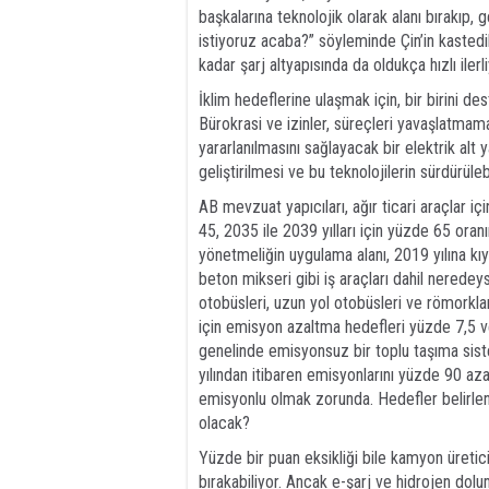
başkalarına teknolojik olarak alanı bırakı
istiyoruz acaba?” söyleminde Çin’in kasted
kadar şarj altyapısında da oldukça hızlı ilerli
İklim hedeflerine ulaşmak için, bir birini de
Bürokrasi ve izinler, süreçleri yavaşlatmamalı
yararlanılmasını sağlayacak bir elektrik alt y
geliştirilmesi ve bu teknolojilerin sürdürülebi
AB mevzuat yapıcıları, ağır ticari araçlar i
45, 2035 ile 2039 yılları için yüzde 65 oran
yönetmeliğin uygulama alanı, 2019 yılına k
beton mikseri gibi iş araçları dahil nerede
otobüsleri, uzun yol otobüsleri ve römorklar
için emisyon azaltma hedefleri yüzde 7,5 ve
genelinde emisyonsuz bir toplu taşıma siste
yılından itibaren emisyonlarını yüzde 90 aza
emisyonlu olmak zorunda. Hedefler belirlen
olacak?
Yüzde bir puan eksikliği bile kamyon üretici
bırakabiliyor. Ancak e-şarj ve hidrojen dolu