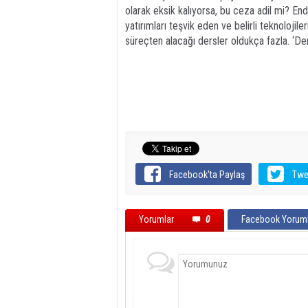
olarak eksik kalıyorsa, bu ceza adil mi? Endü
yatırımları teşvik eden ve belirli teknolojil
süreçten alacağı dersler oldukça fazla. ‘Ders
Facebook'ta Paylaş
Twe
Yorumlar
0
Facebook Yoruml