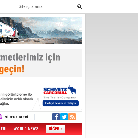
LERİ
WORLD NEWS
DİĞER »