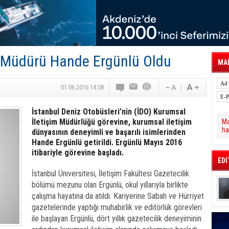
 Hava Kargo Haziran 2026 Döneminde %8.5
tal Dergi)
rür
önetimini Dijitalleştiriyor
thens in June, Up 8.5%
ia ile Güçlendirdi
m Müdürü Hande Ergünlü Oldu
 Saadia Zahidi Getirildi. IATA Tarihinde İlk
MAİ
ia Zahidi as Director General
a Ankara ile Hizmet Ağını Güçlendirdi
01.06.2016 14:08
İstanbul Deniz Otobüsleri’nin (İDO) Kurumsal
İletişim Müdürlüğü görevine, kurumsal iletişim
Ma
ha
dünyasının deneyimli ve başarılı isimlerinden
Hande Ergünlü getirildi. Ergünlü Mayıs 2016
itibariyle görevine başladı.
EDİ
İstanbul Üniversitesi, İletişim Fakültesi Gazetecilik
bölümü mezunu olan Ergünlü, okul yıllarıyla birlikte
çalışma hayatına da atıldı. Kariyerine Sabah ve Hürriyet
gazetelerinde yaptığı muhabirlik ve editörlük görevleri
ile başlayan Ergünlü, dört yıllık gazetecilik deneyiminin