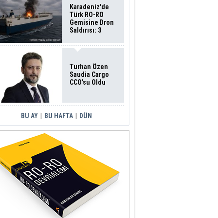
Karadeniz'de
Türk RO-RO
Gemisine Dron
Saldırısı: 3
Mürettebatın
Durumu Ağır
Turhan Özen
Saudia Cargo
CCO'su Oldu
BU AY
|
BU HAFTA
|
DÜN