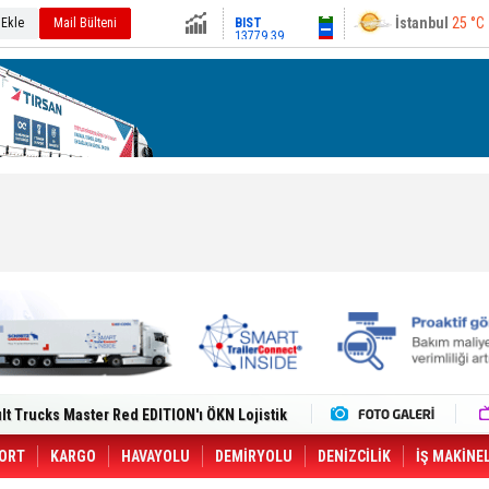
13779.39
Ankara
24 °C
 Ekle
Mail Bülteni
Altın
6659.71
Dolar
47.6791
Euro
55.1258
i Yeni Tesisiyle Küresel Büyümesini
lt Trucks Master Red EDITION'ı ÖKN Lojistik
Gemisine Dron Saldırısı: 3 Mürettebatın
o CCO'su Oldu
tçıya 49 Destinasyonda İndirimli Taşıma
ORT
KARGO
HAVAYOLU
DEMİRYOLU
DENİZCİLİK
İŞ MAKİNE
er Aybir Lojistik Filosuna Katıldı