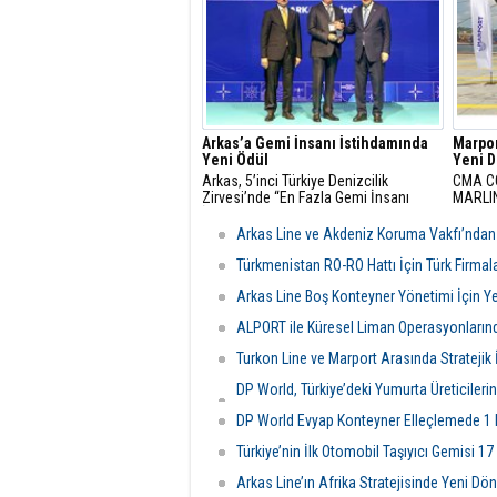
personelin sağlık durumunun ağır
birliği
olduğu bildirildi.
Arkas’a Gemi İnsanı İstihdamında
Marpor
Yeni Ödül
Yeni 
Arkas, 5’inci Türkiye Denizcilik
CMA CG
Zirvesi’nde “En Fazla Gemi İnsanı
MARLIN 
İstihdamı Sağlama” ödülünün sahibi
Marpor
oldu.
Kuzey 
Arkas Line ve Akdeniz Koruma Vakfı’ndan Ç
bağlant
Türkmenistan RO-RO Hattı İçin Türk Firmalar
Arkas Line Boş Konteyner Yönetimi İçin Ye
ALPORT ile Küresel Liman Operasyonların
Turkon Line ve Marport Arasında Stratejik İş
DP World, Türkiye’deki Yumurta Üreticiler
Açtı
DP World Evyap Konteyner Elleçlemede 1 M
Türkiye’nin İlk Otomobil Taşıyıcı Gemisi 17
Arkas Line’ın Afrika Stratejisinde Yeni D