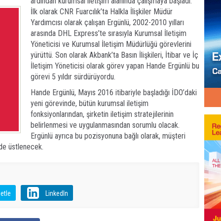
ardından kurumsal iletişim alanında çalışmaya başladı.
İlk olarak CNR Fuarcılık’ta Halkla İlişkiler Müdür
Yardımcısı olarak çalışan Ergünlü, 2002-2010 yılları
arasında DHL Express’te sırasıyla Kurumsal İletişim
Yöneticisi ve Kurumsal İletişim Müdürlüğü görevlerini
yürüttü. Son olarak Akbank’ta Basın İlişkileri, İtibar ve İç
İletişim Yöneticisi olarak görev yapan Hande Ergünlü bu
görevi 5 yıldır sürdürüyordu.
Hande Ergünlü, Mayıs 2016 itibariyle başladığı İDO’daki
yeni görevinde, bütün kurumsal iletişim
fonksiyonlarından, şirketin iletişim stratejilerinin
belirlenmesi ve uygulanmasından sorumlu olacak.
Ergünlü ayrıca bu pozisyonuna bağlı olarak, müşteri
 de üstlenecek.
etle
LinkedIn