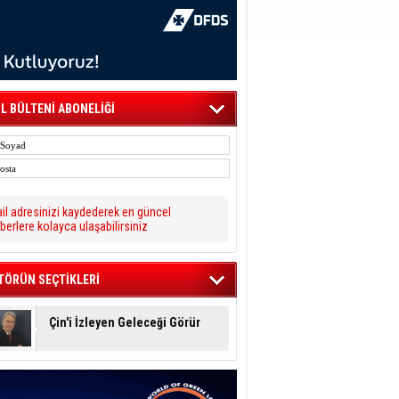
L BÜLTENİ ABONELİĞİ
il adresinizi kaydederek en güncel
berlere kolayca ulaşabilirsiniz
TÖRÜN SEÇTİKLERİ
Çin'i İzleyen Geleceği Görür