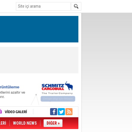
LERİ
WORLD NEWS
DİĞER »