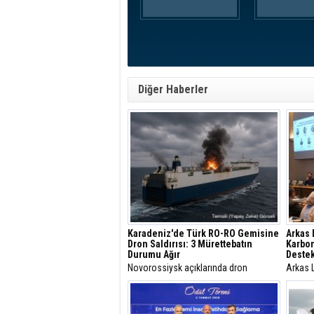
Diğer Haberler
Karadeniz'de Türk RO-RO Gemisine
Arkas 
Dron Saldırısı: 3 Mürettebatın
Karbo
Durumu Ağır
Destek
Novorossiysk açıklarında dron
Arkas 
saldırısına uğrayan Türk RO-RO
Decarb
gemisinde yangın çıktı. Gemide
Akdeni
bulunan 22 mürettebat tahliye
taşımacı
edilirken, ilk belirlemelere göre 3
düzenle