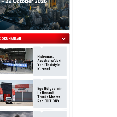
K OKUNANLAR
Hidromas,
Avustralya'daki
Yeni Tesisiyle
Küresel
Büyümesini
Sürdürüyor
Ege Bölgesi'nin
ilk Renault
Trucks Master
Red EDITION'ı
ÖKN Lojistik
Filosuna Katıldı