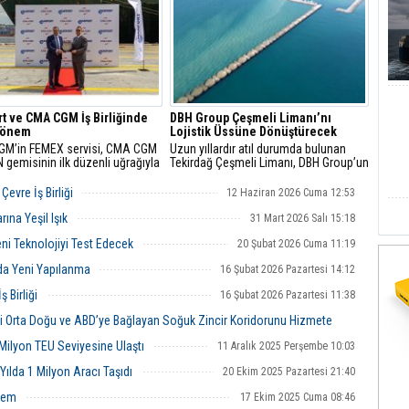
nin önemini vurguladı.
t ve CMA CGM İş Birliğinde
DBH Group Çeşmeli Limanı’nı
Dönem
Lojistik Üssüne Dönüştürecek
M’in FEMEX servisi, CMA CGM
Uzun yıllardır atıl durumda bulunan
gemisinin ilk düzenli uğrağıyla
Tekirdağ Çeşmeli Limanı, DBH Group’un
t operasyonlarına başlayarak
gerçekleştireceği yatırımlarla
Avrupa-Türkiye hattındaki
Türkiye’nin yeni nesil lojistik
evre İş Birliği
12 Haziran 2026 Cuma 12:53
ıları güçlendirdi.
merkezlerinden biri olmaya
hazırlanıyor.
ına Yeşil Işık
31 Mart 2026 Salı 15:18
ni Teknolojiyi Test Edecek
20 Şubat 2026 Cuma 11:19
da Yeni Yapılanma
16 Şubat 2026 Pazartesi 14:12
 Birliği
16 Şubat 2026 Pazartesi 11:38
ini Orta Doğu ve ABD’ye Bağlayan Soğuk Zincir Koridorunu Hizmete
ilyon TEU Seviyesine Ulaştı
11 Aralık 2025 Perşembe 10:03
08 Ocak 2026 Perşembe 11:58
 Yılda 1 Milyon Aracı Taşıdı
20 Ekim 2025 Pazartesi 21:40
önem
17 Ekim 2025 Cuma 08:46