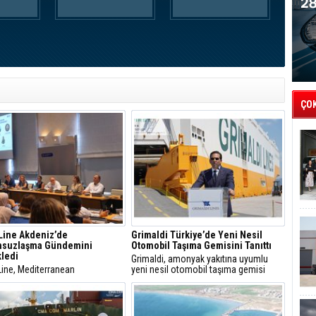
ÇO
Line Akdeniz’de
Grimaldi Türkiye’de Yeni Nesil
nsuzlaşma Gündemini
Otomobil Taşıma Gemisini Tanıttı
ledi
Grimaldi, amonyak yakıtına uyumlu
Line, Mediterranean
yeni nesil otomobil taşıma gemisi
onisation Meetings’te
Grande İstanbul’u Türkiye’de tanıtarak
z’de düşük karbonlu deniz
sürdürülebilir deniz taşımacılığı
lığı için alternatif yakıtlar,
yatırımlarını öne çıkardı.
yici altyapı ve sektörler arası iş